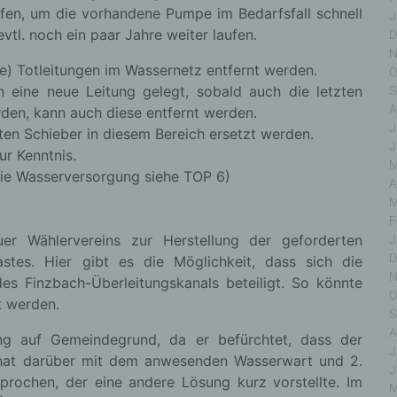
fen, um die vorhandene Pumpe im Bedarfsfall schnell
J
tl. noch ein paar Jahre weiter laufen.
D
N
gte) Totleitungen im Wassernetz entfernt werden.
inschränkung der Verarbeitung
O
n eine neue Leitung gelegt, sobald auch die letzten
S
A
den, kann auch diese entfernt werden.
chränkung der Verarbeitung ist die Markierung gespeich
J
onenbezogener Daten mit dem Ziel, ihre künftige Verarbe
eten Schieber in diesem Bereich ersetzt werden.
J
schränken.
r Kenntnis.
M
 die Wasserversorgung siehe TOP 6)
A
M
F
ofiling
er Wählervereins zur Herstellung der geforderten
J
D
tes. Hier gibt es die Möglichkeit, dass sich die
N
ling ist jede Art der automatisierten Verarbeitung personenbez
s Finzbach-Überleitungskanals beteiligt. So könnte
O
, die darin besteht, dass diese personenbezogenen Daten ver
t werden.
n, um bestimmte persönliche Aspekte, die sich auf eine natü
S
on beziehen, zu bewerten, insbesondere, um Aspekte bezü
A
g auf Gemeindegrund, da er befürchtet, dass der
tsleistung, wirtschaftlicher Lage, Gesundheit, persönlicher Vorl
J
 hat darüber mit dem anwesenden Wasserwart und 2.
essen, Zuverlässigkeit, Verhalten, Aufenthaltsort oder Ortsw
J
ochen, der eine andere Lösung kurz vorstellte. Im
r natürlichen Person zu analysieren oder vorherzusagen.
M