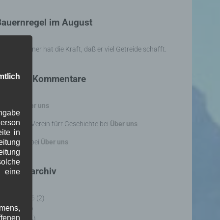
Bauernregel im August
ugust-Donner hat die Kraft, daß er viel Getreide schafft.
tlich
Neueste Kommentare
WBE
bei
Über uns
Angabe
erson
osef Otler, Verein fürr Geschichte
bei
Über uns
ite in
erd Erfert
bei
Über uns
itung
eitung
olche
eitragsarchiv
l eine
ugust 2026
(2)
amens,
uli 2026
(9)
ffenen
uni 2026
(4)