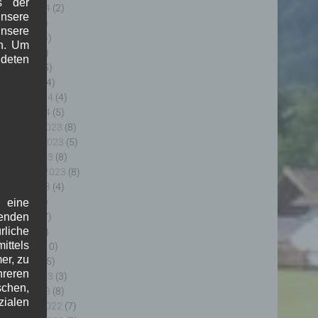
s der
ugust 2024
(2)
nsere
uli 2024
(9)
unsere
uni 2024
(4)
in. Um
ai 2024
(4)
deten
pril 2024
(5)
ärz 2024
(4)
ebruar 2024
(4)
anuar 2024
(5)
ezember 2023
(8)
ovember 2023
(5)
ktober 2023
(8)
eptember 2023
(8)
ugust 2023
(4)
uli 2023
(8)
f eine
uni 2023
(7)
genden
rliche
ai 2023
(8)
ttels
pril 2023
(10)
er, zu
ärz 2023
(5)
hreren
ebruar 2023
(3)
schen,
anuar 2023
(8)
zialen
ezember 2022
(7)