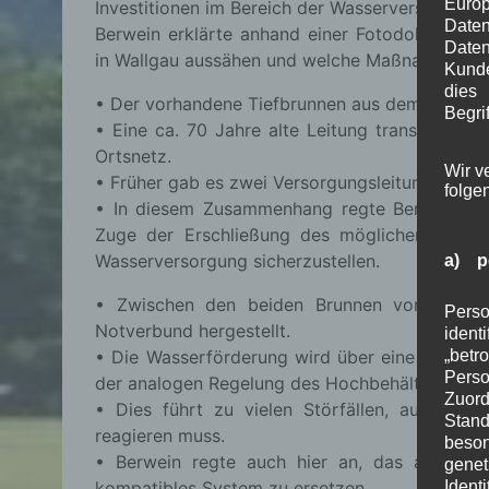
Euro
Investitionen im Bereich der Wasserversorgung i
Date
Berwein erklärte anhand einer Fotodokumentat
Daten
in Wallgau aussähen und welche Maßnahmen au
Kunde
dies
• Der vorhandene Tiefbrunnen aus dem Jahr 198
Begrif
• Eine ca. 70 Jahre alte Leitung transportier
Ortsnetz.
Wir v
• Früher gab es zwei Versorgungsleitungen, wob
folge
• In diesem Zusammenhang regte Berwein an, e
Zuge der Erschließung des möglichen neuen
Wasserversorgung sicherzustellen.
a) p
• Zwischen den beiden Brunnen von Wallga
Perso
Notverbund hergestellt.
ident
• Die Wasserförderung wird über eine SPS-Pump
„betr
Pers
der analogen Regelung des Hochbehälters verbu
Zuord
• Dies führt zu vielen Störfällen, auf die d
Stand
reagieren muss.
beson
• Berwein regte auch hier an, das analog
genet
kompatibles System zu ersetzen.
Identi