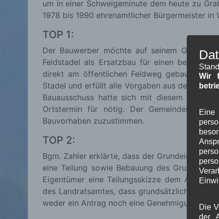
um in einer Schweigeminute dem heute zu Gra
1978 bis 1990 ehrenamtlicher Bürgermeister in 
TOP 1:
Der Bauwerber möchte auf seinem Grundstü
Dat
Feldstadel als Ersatzbau für einen bestehende
Stand
direkt am öffentlichen Feldweg gebaut werde
Wir 
Stadel und erfüllt alle Vorgaben aus dem
Merkb
betri
Bauausschuss hatte sich mit diesem Antrag b
Ortstermin für nötig. Der Gemeinderat fol
Eine 
Bauvorhaben zuzustimmen.
pers
beson
TOP 2:
Ansp
perso
Bgm. Zahler erklärte, dass der Grundeigentüme
pers
eine Teilung sowie Bebauung des Grundstüc
Verar
Eigentümer eine Teilungsskizze dem Antrag be
Einwi
des Landratsamtes, dass grundsätzlich eine Te
weder ein Antrag noch eine Genehmigung nötig 
Die V
der A