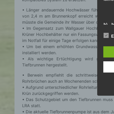
• Länger andauernde Hochwässer führen zu ü
von 2,4 m am Brunnenkopf erreicht wird, darf
müsste die Gemeinde ihr Wasser über den Notv
b) b
• Im Gegensatz zum Wallgauer Hochbehälter 
Krüner Hochbehälter nur ein Fassungsvermögen
Betrof
E
im Notfall für einige Tage erfolgen kann.
Perso
Veran
• Um bei einem erhöhten Grundwasserspiegel
installiert werden.
• Als wichtige Ertüchtigung wird gerade 
c) V
Tiefbrunnen hergestellt.
Verar
• Berwein empfiehlt die schrittweise Aufst
ausge
Rohrbrüchen auch an Wochenenden schnell reag
mit 
• Aufgrund unterschiedlicher Rohrleitungen kann
Orga
Krün zurückgegriffen werden.
Verä
• Das Schutzgebiet um den Tiefbrunnen muss e
Offen
Berei
LRA statt.
Lösch
• Die aktuelle Tiefbrunnenpumpe ist aus dem J