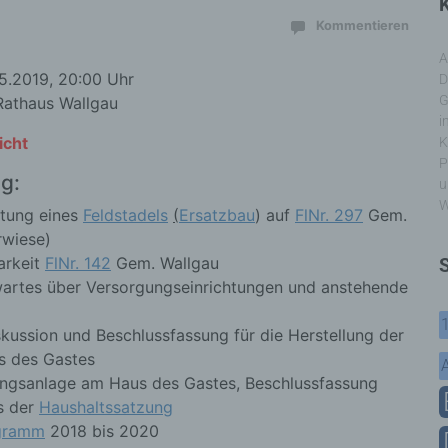
K
Kommentieren
A
5.2019, 20:00 Uhr
D
G
Rathaus Wallgau
i
icht
K
P
g:
u
W
htung eines
Feldstadels
(
Ersatzbau
) auf
FlNr. 297
Gem.
rwiese)
arkeit
FlNr. 142
Gem. Wallgau
wartes über Versorgungseinrichtungen und anstehende
kussion und Beschlussfassung für die Herstellung der
s des Gastes
ungsanlage am Haus des Gastes, Beschlussfassung
s der
Haushaltssatzung
ogramm
2018 bis 2020