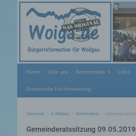
Zum Hauptinhalt springen
Home
Über uns
Kommunales
Links
Sonderseite Dorferneuerung
Startseite
in Wallgau
Gemeinderat
Gemeinderatssit
Gemeinderatssitzung 09.05.2019