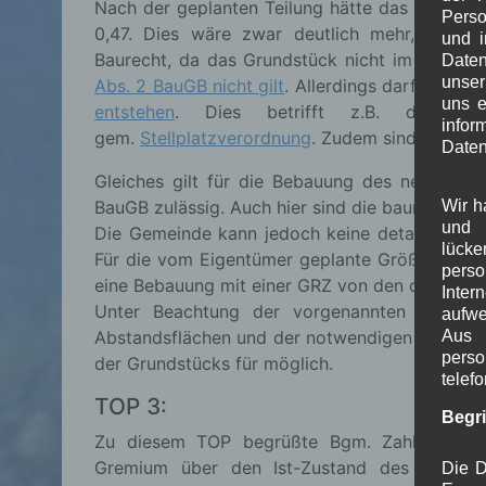
Nach der geplanten Teilung hätte das Grunds
Perso
0,47. Dies wäre zwar deutlich mehr, als die
und i
Baurecht, da das Grundstück nicht im Geltung
Daten
unser
Abs. 2 BauGB nicht gilt
. Allerdings darf durch 
uns e
entstehen
. Dies betrifft z.B. die Abst
info
gem.
Stellplatzverordnung
. Zudem sind die Vo
Daten
Gleiches gilt für die Bebauung des neuen, ab
BauGB zulässig. Auch hier sind die baurechtlic
Wir h
und 
Die Gemeinde kann jedoch keine detailierten 
lück
Für die vom Eigentümer geplante Größe von ru
pers
eine Bebauung mit einer GRZ von den ortsüblic
Inter
Unter Beachtung der vorgenannten Sachver
aufwe
Abstandsflächen und der notwendigen Stellplät
Aus 
perso
der Grundstücks für möglich.
telef
TOP 3:
Begr
Zu diesem TOP begrüßte Bgm. Zahler den 
Gremium über den Ist-Zustand des Wallgau
Die D