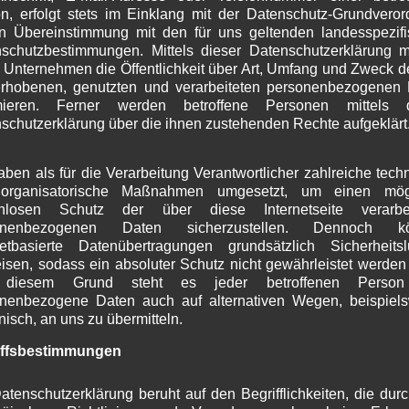
tück des Bestandsgebäudes eine
GRZ
von etwa 0,45 –
n, erfolgt stets im Einklang mit der Datenschutz-Grundvero
M
 ortsüblichen 0,20, widerspricht jedoch nicht dem
n Übereinstimmung mit den für uns geltenden landesspezif
A
sbereich eines Bebauungsplanes liegt und somit
§ 19
schutzbestimmungen. Mittels dieser Datenschutzerklärung 
M
 Unternehmen die Öffentlichkeit über Art, Umfang und Zweck d
die Grundstücksteilung
kein baurechtswidriger Zustand
F
rhobenen, genutzten und verarbeiteten personenbezogenen
andsflächen und notwendigen Kfz-Stellplätze
J
rmieren. Ferner werden betroffene Personen mittels d
D
rgaben des
§ 34 BauGB (Einfügungsgebot)
einzuhalten.
schutzerklärung über die ihnen zustehenden Rechte aufgeklärt
N
O
geteilten Grundstücks. Eine Bebauung ist gem. § 34
S
hen Vorgaben einzuhalten.
aben als für die Verarbeitung Verantwortlicher zahlreiche tech
A
organisatorische Maßnahmen umgesetzt, um einen mögl
Hinweise zur möglichen Teilung und Bebauung geben.
J
enlosen Schutz der über diese Internetseite verarbei
nd 400 m² eines abgeteilten Grundstücks hält Zahler
J
onenbezogenen Daten sicherzustellen. Dennoch k
hen 0,20 (80 m²) für möglich.
netbasierte Datenübertragungen grundsätzlich Sicherheits
M
halte mit einer GRZ von 0,2, der Einhaltung der
isen, sodass ein absoluter Schutz nicht gewährleistet werden
A
ze, hält der GR einstimmig eine Teilung und Bebauung
diesem Grund steht es jeder betroffenen Person 
M
nenbezogene Daten auch auf alternativen Wegen, beispiel
F
onisch, an uns zu übermitteln.
J
D
iffsbestimmungen
N
anwesenden Wasserwart Hannes Berwein, der das
O
er Wassernetzes mit Tiefbrunnen und notwendige
atenschutzerklärung beruht auf den Begrifflichkeiten, die dur
S