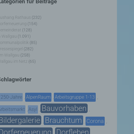
ategorien für Beiträge
ushang Rathaus
(232)
orferneuerung
(154)
emeinderat
(128)
n Wallgau
(1.091)
ommunalpolitik
(85)
ressespiegel
(282)
m Wallgau
(258)
allgau im Netz
(65)
Schlagwörter
1250-Jahre
AlpenRaum
Arbeitsgruppe 1-13
,
,
,
Bauvorhaben
Arbeitsmarkt
Asyl
,
,
,
Bildergalerie
Brauchtum
Corona
,
,
,
Dorferneuerung
Dorfleben
,
,