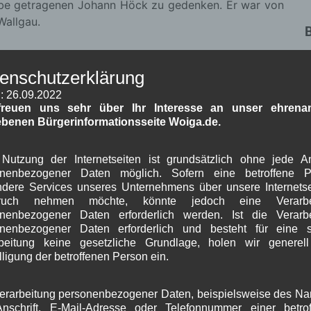
be getragenen Johann Höck zu gedenken. Er war von
Wallgau.
A
ck auf
FlNr. 297
Gem. Wallgau (Zwingerwiese) einen
enschutzerklärung
n baufälligen Stadel errichten. Der neue Stadel soll
: 26.09.2022
n. Der Neubau ist etwas größer als der vorhandene
freuen uns sehr über Ihr Interesse an unser ehrenam
latt „Stadel im Außenbereich“ des Landratsamtes
. Der
ebenen Bürgerinformationsseite Woiga.de.
efasst und hatte weder Fragen noch hielt er einen
gte daher einstimmig dem Beschlussvorschlag, dem
Nutzung der Internetseiten ist grundsätzlich ohne jede 
onenbezogener Daten möglich. Sofern eine betroffene P
J
dere Services unseres Unternehmens über unsere Internetse
G
ruch nehmen möchte, könnte jedoch eine Verarbe
nenbezogener Daten erforderlich werden. Ist die Verarb
r vom GR geklärt haben will, ob und in welchem Maße
onenbezogener Daten erforderlich und besteht für eine s
ks
FlNr. 142
Gem. Wallgau möglich sei. Hierzu hat der
B
beitung keine gesetzliche Grundlage, holen wir generel
igelegt. Zahler informierte anhand eines Schreibens
lligung der betroffenen Person ein.
ilung des Grundstücks möglich wäre und dass hierfür
A
seien.
erarbeitung personenbezogener Daten, beispielsweise des N
J
nschrift, E-Mail-Adresse oder Telefonnummer einer betro
J