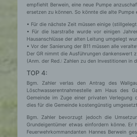
empfiehlt Berwein, eine neue Pumpe anzuschaf
ersetzen zu können. So könnte die alte Pumpe ev
• Für die nächste Zeit müssen einige (stillgele
d) E
• Für die Isarstraße wurde vor einigen Jahre
Hausanschlüsse der alten Leitung umgelegt wur
Eins
pers
• Vor der Sanierung der B11 müssen alle veralt
einzu
Der GR nimmt die Ausführungen dankenswert zu
(Anm. der Red.: Zahlen zu den Investitionen in
TOP 4:
e) Pr
Bgm. Zahler verlas den Antrag des Wallgau
Löschwasserentnahmestelle am Haus des Gas
Profi
Gemeinde im Zuge einer privaten Verlegung de
Daten
dies für die Gemeinde kostengünstig umgesetz
werde
Pers
Bgm. Zahler bevorzugt jedoch die Umsetzun
Arbei
Grundeigentümer etwas einfordern könne. Er
Inter
Feuerwehrkommandanten Hannes Berwein gespr
diese