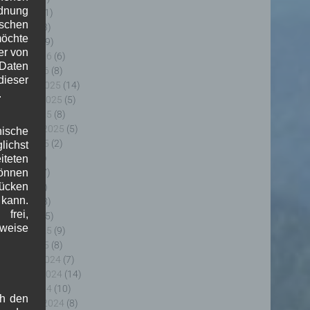
rdnung
ai 2026
(11)
ischen
pril 2026
(8)
möchte
ärz 2026
(9)
er von
ebruar 2026
(6)
 Daten
anuar 2026
(8)
ieser
ezember 2025
(14)
.
ovember 2025
(5)
ktober 2025
(8)
eptember 2025
(5)
nische
ugust 2025
(2)
ichst
uli 2025
(9)
teten
uni 2025
(7)
önnen
lücken
ai 2025
(3)
 kann.
pril 2025
(8)
frei,
ärz 2025
(5)
sweise
ebruar 2025
(9)
anuar 2025
(8)
ezember 2024
(7)
ovember 2024
(14)
ktober 2024
(10)
ch den
eptember 2024
(8)