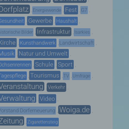
Dorfplatz
Fest
G7
Energiewende
,
,
,
,
Gewerbe
Gesundheit
Haushalt
,
,
,
Infrastruktur
istorische Bilder
Isarkies
,
,
,
Kirche
Kunsthandwerk
Landwirtschaft
,
,
,
Musik
Natur und Umwelt
,
,
Schule
Sport
Ochsenrennen
,
,
,
Tourismus
Tagespflege
TV
Umfrage
,
,
,
,
Veranstaltung
Verkehr
,
,
Verwaltung
Video
,
,
Woiga.de
Vorstand Dorferneuerung
,
,
Zeitung
Zigarettensteig
,