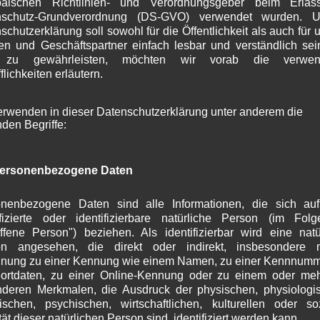
päischen Richtlinien- und Verordnungsgeber beim Erlas
nformieren sollte.
A
nschutz-Grundverordnung (DS-GVO) verwendet wurden. U
ion, wie derzeit die Wasserversorgungseinrichtungen
J
schutzerklärung soll sowohl für die Öffentlichkeit als auch für 
J
s seiner Sicht noch umgesetzt werden müssten.
n und Geschäftspartner einfach lesbar und verständlich se
M
 zu gewährleisten, möchten wir vorab die verwen
1 hat eine Fördertiefe von rund 60 m.
A
flichkeiten erläutern.
M
t das Wasser vom Brunnen unter der Isar hindurch ins
F
erwenden in dieser Datenschutzerklärung unter anderem die
J
ei eine im Zuge des Brunnenbaus stillgelegt wurde.
nden Begriffe:
D
ine zweite Leitungen wieder herzustellen, z. B. im
N
 Gewerbegebietes, um im Falle eines Schadens die
O
ersonenbezogene Daten
S
A
u und Krün wurde im Vorfeld des G7-Gipfels ein
J
nenbezogene Daten sind alle Informationen, die sich au
J
ifizierte oder identifizierbare natürliche Person (im Fol
ensteuerung, die jedoch über eine Schnittstelle mit
offene Person") beziehen. Als identifizierbar wird eine natü
M
on angesehen, die direkt oder indirekt, insbesondere mi
A
nden ist, geregelt.
nung zu einer Kennung wie einem Namen, zu einer Kennnumm
M
er Wasserwart, teilweise auch mitten in der Nacht,
ortdaten, zu einer Online-Kennung oder zu einem oder me
F
deren Merkmalen, die Ausdruck der physischen, physiologi
J
e System am Hochbehälter durch ein modernes und
ischen, psychischen, wirtschaftlichen, kulturellen oder so
D
tät dieser natürlichen Person sind, identifiziert werden kann.