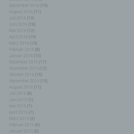
analysieren oder vorherzusagen.
September 2016
(10)
August 2016
(11)
Juli 2016
(13)
Juni 2016
(18)
Mai 2016
(12)
f) Pseudonymisierung
April 2016
(19)
März 2016
(13)
Pseudonymisierung ist die Verarbeitung
Februar 2016
(8)
personenbezogener Daten in einer Weise, auf
Januar 2016
(10)
welche die personenbezogenen Daten ohne
Dezember 2015
(17)
Hinzuziehung zusätzlicher Informationen nicht
November 2015
(12)
mehr einer spezifischen betroffenen Person
Oktober 2015
(15)
zugeordnet werden können, sofern diese
September 2015
(15)
zusätzlichen Informationen gesondert aufbewahrt
August 2015
(11)
werden und technischen und organisatorischen
Juli 2015
(8)
Maßnahmen unterliegen, die gewährleisten, dass
Juni 2015
(1)
die personenbezogenen Daten nicht einer
identifizierten oder identifizierbaren natürlichen
Mai 2015
(1)
Person zugewiesen werden.
April 2015
(7)
März 2015
(2)
Februar 2015
(6)
Januar 2015
(5)