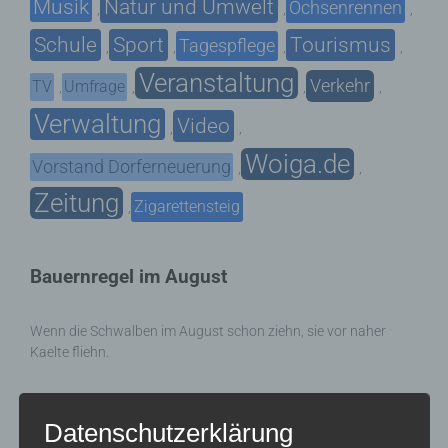
Musik
Natur und Umwelt
Ochsenrennen
,
,
,
Schule
Sport
Tourismus
Tagespflege
,
,
,
,
Veranstaltung
Verkehr
TV
Umfrage
,
,
,
,
Verwaltung
Video
,
,
Woiga.de
Vorstand Dorferneuerung
,
,
Zeitung
Zigarettensteig
,
Bauernregel im August
Wenn die Schwalben im August schon ziehn, sie vor naher
Kaelte fliehn.
Neueste Kommentare
Datenschutzerklärung