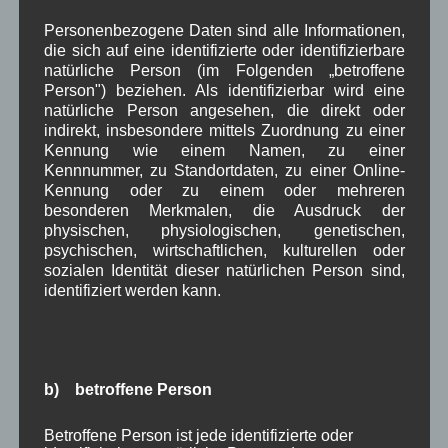
Januar 2022
(3)
Personenbezogene Daten sind alle Informationen,
Dezember 2021
(7)
die sich auf eine identifizierte oder identifizierbare
November 2021
(9)
natürliche Person (im Folgenden „betroffene
Oktober 2021
(8)
Person") beziehen. Als identifizierbar wird eine
September 2021
(8)
natürliche Person angesehen, die direkt oder
August 2021
(4)
indirekt, insbesondere mittels Zuordnung zu einer
Juli 2021
(10)
Kennung wie einem Namen, zu einer
Juni 2021
(9)
Kennnummer, zu Standortdaten, zu einer Online-
Mai 2021
(5)
Kennung oder zu einem oder mehreren
April 2021
(4)
besonderen Merkmalen, die Ausdruck der
März 2021
(3)
physischen, physiologischen, genetischen,
Februar 2021
(4)
psychischen, wirtschaftlichen, kulturellen oder
sozialen Identität dieser natürlichen Person sind,
Januar 2021
(9)
identifiziert werden kann.
Dezember 2020
(7)
November 2020
(7)
Oktober 2020
(7)
September 2020
(5)
August 2020
(8)
b) betroffene Person
Juli 2020
(6)
Juni 2020
(7)
Betroffene Person ist jede identifizierte oder
Mai 2020
(9)