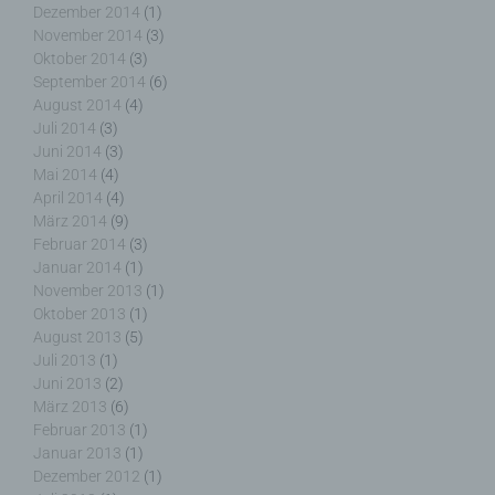
Dezember 2014
(1)
g) Verantwortlicher oder für die Verarbeitung
November 2014
(3)
Verantwortlicher
Oktober 2014
(3)
September 2014
(6)
Verantwortlicher oder für die Verarbeitung
August 2014
(4)
Verantwortlicher ist die natürliche oder juristische
Juli 2014
(3)
Person, Behörde, Einrichtung oder andere Stelle,
Juni 2014
(3)
die allein oder gemeinsam mit anderen über die
Mai 2014
(4)
Zwecke und Mittel der Verarbeitung von
April 2014
(4)
personenbezogenen Daten entscheidet. Sind die
März 2014
(9)
Zwecke und Mittel dieser Verarbeitung durch das
Februar 2014
(3)
Unionsrecht oder das Recht der Mitgliedstaaten
Januar 2014
(1)
vorgegeben, so kann der Verantwortliche
November 2013
(1)
beziehungsweise können die bestimmten Kriterien
Oktober 2013
(1)
seiner Benennung nach dem Unionsrecht oder
August 2013
(5)
dem Recht der Mitgliedstaaten vorgesehen
Juli 2013
(1)
werden.
Juni 2013
(2)
März 2013
(6)
Februar 2013
(1)
Januar 2013
(1)
h) Auftragsverarbeiter
Dezember 2012
(1)