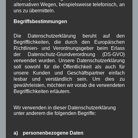
November 2023
(5)
alternativen Wegen, beispielsweise telefonisch, an
Oktober 2023
(8)
uns zu übermitteln.
September 2023
(8)
August 2023
(4)
Begriffsbestimmungen
Juli 2023
(8)
Juni 2023
(7)
Die Datenschutzerklärung beruht auf den
Mai 2023
(8)
Begrifflichkeiten, die durch den Europäischen
April 2023
(10)
Richtlinien- und Verordnungsgeber beim Erlass
März 2023
(5)
der Datenschutz-Grundverordnung (DS-GVO)
Februar 2023
(3)
verwendet wurden. Unsere Datenschutzerklärung
Januar 2023
(8)
soll sowohl für die Öffentlichkeit als auch für
Dezember 2022
(7)
unsere Kunden und Geschäftspartner einfach
lesbar und verständlich sein. Um dies zu
November 2022
(8)
gewährleisten, möchten wir vorab die verwendeten
Oktober 2022
(8)
Begrifflichkeiten erläutern.
September 2022
(2)
August 2022
(6)
Juli 2022
(5)
Wir verwenden in dieser Datenschutzerklärung
Juni 2022
(4)
unter anderem die folgenden Begriffe:
Mai 2022
(5)
April 2022
(8)
März 2022
(6)
a) personenbezogene Daten
Februar 2022
(4)