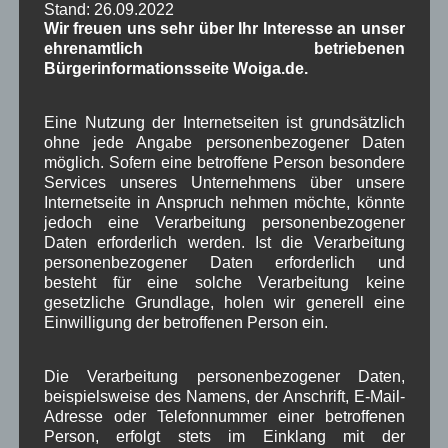
Stand: 26.09.2022
WBE
bei
Über uns
Wir freuen uns sehr über Ihr Interesse an unser
ehrenamtlich betriebenen
Josef Otler, Verein fürr Geschichte
bei
Über uns
Bürgerinformationsseite Woiga.de.
Gerd Erfert
bei
Über uns
Eine Nutzung der Internetseiten ist grundsätzlich
ohne jede Angabe personenbezogener Daten
Beitragsarchiv
möglich. Sofern eine betroffene Person besondere
Services unseres Unternehmens über unsere
Internetseite in Anspruch nehmen möchte, könnte
August 2026
(2)
jedoch eine Verarbeitung personenbezogener
Juli 2026
(9)
Daten erforderlich werden. Ist die Verarbeitung
Juni 2026
(4)
personenbezogener Daten erforderlich und
Mai 2026
(11)
besteht für eine solche Verarbeitung keine
April 2026
(8)
gesetzliche Grundlage, holen wir generell eine
März 2026
(9)
Einwilligung der betroffenen Person ein.
Februar 2026
(6)
Januar 2026
(8)
Dezember 2025
(14)
Die Verarbeitung personenbezogener Daten,
beispielsweise des Namens, der Anschrift, E-Mail-
November 2025
(5)
Adresse oder Telefonnummer einer betroffenen
Oktober 2025
(8)
Person, erfolgt stets im Einklang mit der
September 2025
(5)