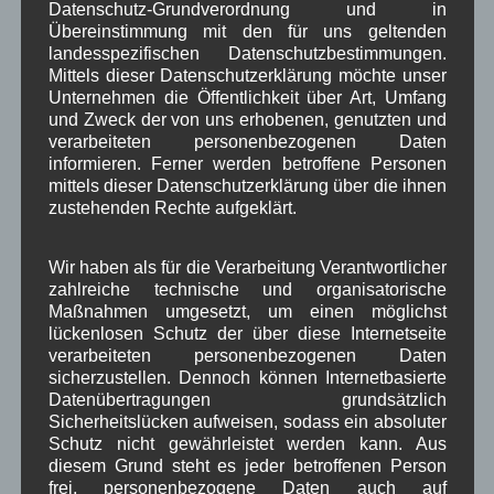
Datenschutz-Grundverordnung und in
August 2025
(2)
Übereinstimmung mit den für uns geltenden
Juli 2025
(9)
landesspezifischen Datenschutzbestimmungen.
Juni 2025
(7)
Mittels dieser Datenschutzerklärung möchte unser
Mai 2025
(3)
Unternehmen die Öffentlichkeit über Art, Umfang
April 2025
(8)
und Zweck der von uns erhobenen, genutzten und
März 2025
(5)
verarbeiteten personenbezogenen Daten
Februar 2025
(9)
informieren. Ferner werden betroffene Personen
Januar 2025
(8)
mittels dieser Datenschutzerklärung über die ihnen
Dezember 2024
(7)
zustehenden Rechte aufgeklärt.
November 2024
(14)
Oktober 2024
(10)
Wir haben als für die Verarbeitung Verantwortlicher
September 2024
(8)
zahlreiche technische und organisatorische
August 2024
(2)
Maßnahmen umgesetzt, um einen möglichst
Juli 2024
(9)
lückenlosen Schutz der über diese Internetseite
Juni 2024
(4)
verarbeiteten personenbezogenen Daten
Mai 2024
(4)
sicherzustellen. Dennoch können Internetbasierte
April 2024
(5)
Datenübertragungen grundsätzlich
März 2024
(4)
Sicherheitslücken aufweisen, sodass ein absoluter
Februar 2024
(4)
Schutz nicht gewährleistet werden kann. Aus
Januar 2024
(5)
diesem Grund steht es jeder betroffenen Person
Dezember 2023
(8)
frei, personenbezogene Daten auch auf