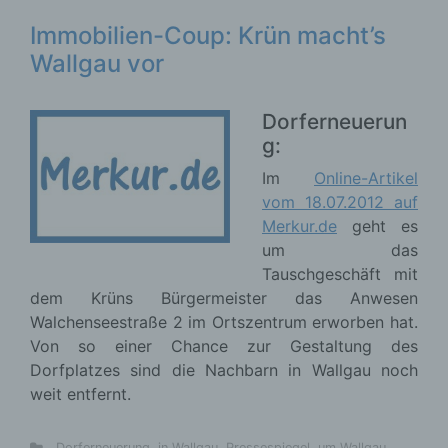
Immobilien-Coup: Krün macht’s
Wallgau vor
Dorferneuerun
g:
Im
Online-Artikel
vom 18.07.2012 auf
Merkur.de
geht es
um das
Tauschgeschäft mit
dem Krüns Bürgermeister das Anwesen
Walchenseestraße 2 im Ortszentrum erworben hat.
Von so einer Chance zur Gestaltung des
Dorfplatzes sind die Nachbarn in Wallgau noch
weit entfernt.
Kirchenböbl
Dorferneuerung
,
in Wallgau
,
Pressespiegel
,
um Wallgau