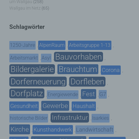
um Wallgau
(258)
Wallgau im Netz
(65)
Schlagwörter
1250-Jahre
AlpenRaum
Arbeitsgruppe 1-13
,
,
,
Bauvorhaben
Arbeitsmarkt
Asyl
,
,
,
Bildergalerie
Brauchtum
Corona
,
,
,
Dorferneuerung
Dorfleben
,
,
Dorfplatz
Fest
G7
Energiewende
,
,
,
,
Gewerbe
Gesundheit
Haushalt
,
,
,
Infrastruktur
historische Bilder
Isarkies
,
,
,
Kirche
Kunsthandwerk
Landwirtschaft
,
,
,