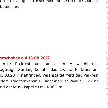
e bereits abgeschlossen sind, stehen für die Zukunft
S
bauten an.
A
J
J
M
A
M
F
J
D
N
verschoben auf 13.08.2017
O
erste Parkfest und auch der Ausweichtermin
S
A
abgesagt wurden, konnte das zweite Parkfest am
J
3.08.2017 stattfinden. Veranstaltet wird das Parkfest
J
dem Trachtenverein D’Simetsbergler Wallgau. Beginn
M
und der Musikkapelle um 14.00 Uhr.
A
M
F
J