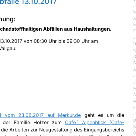
fälle 13.10.2017
J
M
hung:
A
M
hadstoffhaltigen Abfällen aus Haushaltungen.
F
J
13.10.2017 von 08:30 Uhr bis 09:30 Uhr am
D
Wallgau.
N
O
S
A
J
J
M
A
M
F
J
kel vom 23.08.2017 auf Merkur.de
geht es um die
D
ne der Familie Holzer zum
Cafe´ Alpenblick (Cafe-
N
die Arbeiten zur Neugestaltung des Eingangsbereichs
O