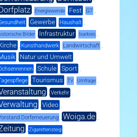
Dorfplatz
Fest
G7
Energiewende
,
,
,
,
Gewerbe
Gesundheit
Haushalt
,
,
,
Infrastruktur
istorische Bilder
Isarkies
,
,
,
Kirche
Kunsthandwerk
Landwirtschaft
,
,
,
Musik
Natur und Umwelt
,
,
Schule
Sport
Ochsenrennen
,
,
,
Tourismus
Tagespflege
TV
Umfrage
,
,
,
,
Veranstaltung
Verkehr
,
,
Verwaltung
Video
,
,
Woiga.de
Vorstand Dorferneuerung
,
,
Zeitung
Zigarettensteig
,