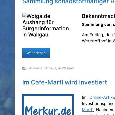
Sammlung schadstoffhaltiger Ab
Bekanntmac
Sammlung von sc
Am Freitag, den 
Wertstoffhof in 
Weiterlesen
Aushang Rathaus
,
in Wallgau
Im Cafe-Martl wird investiert
Im
Online-Arti
Investitionsplä
Martl)
. Nachdem 