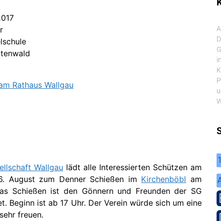
K
2017
r
A
D
lschule
G
ttenwald
i
K
P
 am Rathaus Wallgau
u
W
llschaft Wallgau
lädt alle Interessierten Schützen am
6. August zum Denner Schießen im
Kirchenböbl
am
as Schießen ist den Gönnern und Freunden der SG
. Beginn ist ab 17 Uhr. Der Verein würde sich um eine
sehr freuen.