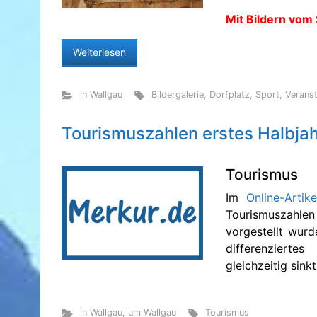
Mit Bildern vom
Weiterlesen
in Wallgau
Bildergalerie
,
Dorfplatz
,
Sport
,
Veranst
Tourismuszahlen erstes Halbja
Tourismus
Im
Online-Arti
Tourismuszahle
vorgestellt wurd
differenzierte
gleichzeitig sink
in Wallgau
,
um Wallgau
Tourismus