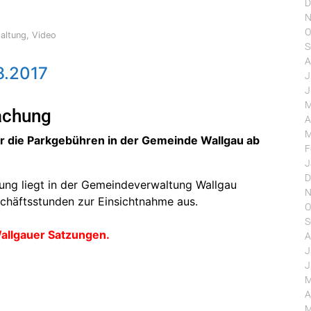
D
N
O
altung
,
Video
S
A
8.2017
J
J
M
achung
A
M
 die Parkgebühren in der Gemeinde Wallgau ab
F
J
D
nung liegt in der Gemeindeverwaltung Wallgau
N
chäftsstunden zur Einsichtnahme aus.
O
S
allgauer Satzungen.
A
J
J
M
A
M