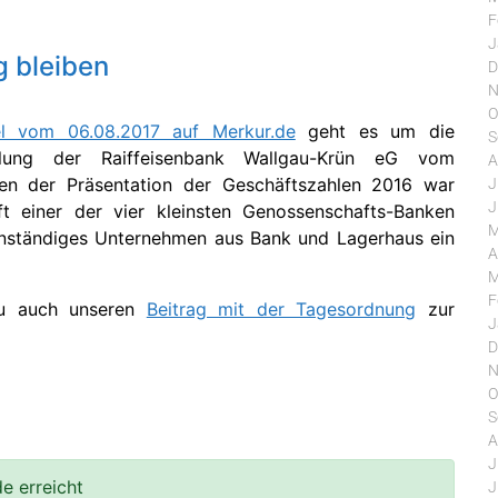
F
J
g bleiben
D
N
O
kel vom 06.08.2017 auf Merkur.de
geht es um die
S
mlung der Raiffeisenbank Wallgau-Krün eG vom
A
en der Präsentation der Geschäftszahlen 2016 war
J
J
t einer der vier kleinsten Genossenschafts-Banken
M
enständiges Unternehmen aus Bank und Lagerhaus ein
A
M
F
zu auch unseren
Beitrag mit der Tagesordnung
zur
J
D
N
O
S
A
J
e erreicht
J