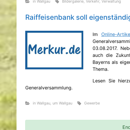
in Wallgau
Bildergalerie
,
Verkehr
,
Verwaltung
Raiffeisenbank soll eigenständi
Im
Online-Arti
Generalversam
03.08.2017. Neb
auch die Zukunf
Bayerns als eig
Thema.
Lesen Sie hier
Generalversammlung.
in Wallgau
,
um Wallgau
Gewerbe
End