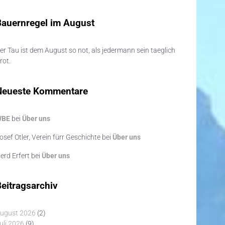
Bauernregel im August
er Tau ist dem August so not, als jedermann sein taeglich
rot.
Neueste Kommentare
WBE
bei
Über uns
osef Otler, Verein fürr Geschichte
bei
Über uns
erd Erfert
bei
Über uns
eitragsarchiv
ugust 2026
(2)
uli 2026
(9)