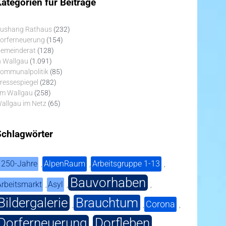
ategorien für Beiträge
ushang Rathaus
(232)
orferneuerung
(154)
emeinderat
(128)
n Wallgau
(1.091)
ommunalpolitik
(85)
ressespiegel
(282)
m Wallgau
(258)
allgau im Netz
(65)
Schlagwörter
1250-Jahre
AlpenRaum
Arbeitsgruppe 1-13
,
,
,
Bauvorhaben
Arbeitsmarkt
Asyl
,
,
,
Bildergalerie
Brauchtum
Corona
,
,
,
Dorferneuerung
Dorfleben
,
,