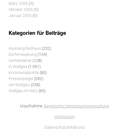
März 2006
(1)
Oktober 2005
(1)
Januar 2005
(1)
Kategorien für Beiträge
Aushang Rathaus
(232)
Dorferneuerung
(154)
Gemeinderat
(128)
in Wallgau
(1.091)
Kommunalpolitik
(85)
Pressespiegel
(282)
um Wallgau
(258)
Wallgau im Netz
(65)
Uraufnahme:
Bayerische Vermessungsverwaltung
Impressum
Datenschutzerklärung