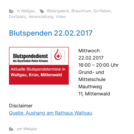
in Wallgau
Bildergalerie
,
Brauchtum
,
Dorfleben
,
Dorfplatz
,
Veranstaltung
,
Video
Blutspenden 22.02.2017
Mittwoch
22.02.2017
16:00 – 20:00 Uhr
Grund- und
Mittelschule
Mauthweg
11, Mittenwald
Disclaimer
Quelle: Aushang am Rathaus Wallgau
um Wallgau