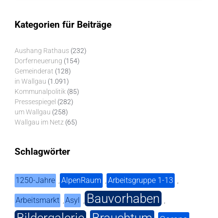
Kategorien für Beiträge
Aushang Rathaus
(232)
Dorferneuerung
(154)
Gemeinderat
(128)
in Wallgau
(1.091)
Kommunalpolitik
(85)
Pressespiegel
(282)
um Wallgau
(258)
Wallgau im Netz
(65)
Schlagwörter
1250-Jahre
AlpenRaum
Arbeitsgruppe 1-13
,
,
,
Bauvorhaben
Arbeitsmarkt
Asyl
,
,
,
Bildergalerie
Brauchtum