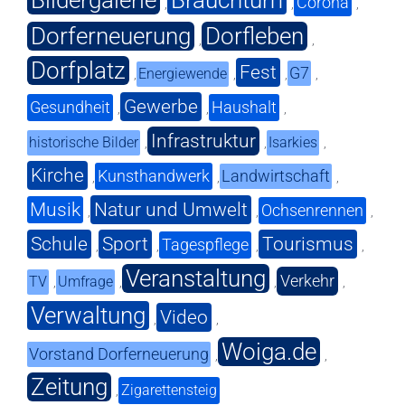
Corona
,
,
,
Dorferneuerung
Dorfleben
,
,
Dorfplatz
Fest
G7
Energiewende
,
,
,
,
Gewerbe
Gesundheit
Haushalt
,
,
,
Infrastruktur
historische Bilder
Isarkies
,
,
,
Kirche
Kunsthandwerk
Landwirtschaft
,
,
,
Musik
Natur und Umwelt
Ochsenrennen
,
,
,
Schule
Sport
Tourismus
Tagespflege
,
,
,
,
Veranstaltung
Verkehr
TV
Umfrage
,
,
,
,
Verwaltung
Video
,
,
Woiga.de
Vorstand Dorferneuerung
,
,
Zeitung
Zigarettensteig
,