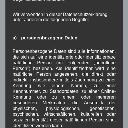
Gerd Erfert
bei
Über uns
Wir verwenden in dieser Datenschutzerklärung
Beitragsarchiv
unter anderem die folgenden Begriffe:
August 2026
(3)
a) personenbezogene Daten
Juli 2026
(9)
Juni 2026
(4)
Personenbezogene Daten sind alle Informationen,
Mai 2026
(11)
die sich auf eine identifizierte oder identifizierbare
April 2026
(8)
natürliche Person (im Folgenden „betroffene
März 2026
(9)
Person") beziehen. Als identifizierbar wird eine
Februar 2026
(6)
natürliche Person angesehen, die direkt oder
Januar 2026
(8)
indirekt, insbesondere mittels Zuordnung zu einer
Dezember 2025
(14)
Kennung wie einem Namen, zu einer
November 2025
(5)
Kennnummer, zu Standortdaten, zu einer Online-
Oktober 2025
(8)
Kennung oder zu einem oder mehreren
September 2025
(5)
besonderen Merkmalen, die Ausdruck der
August 2025
(2)
physischen, physiologischen, genetischen,
Juli 2025
(9)
psychischen, wirtschaftlichen, kulturellen oder
Juni 2025
(7)
sozialen Identität dieser natürlichen Person sind,
Mai 2025
(3)
identifiziert werden kann.