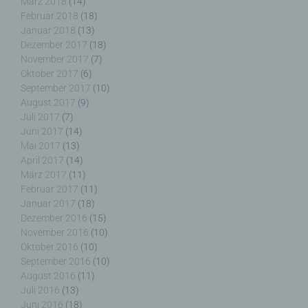
März 2018
(14)
dem Recht der Mitgliedstaaten vorgesehen
Februar 2018
(18)
werden.
Januar 2018
(13)
Dezember 2017
(18)
November 2017
(7)
Oktober 2017
(6)
September 2017
(10)
h) Auftragsverarbeiter
August 2017
(9)
Juli 2017
(7)
Auftragsverarbeiter ist eine natürliche oder
Juni 2017
(14)
juristische Person, Behörde, Einrichtung oder
Mai 2017
(13)
andere Stelle, die personenbezogene Daten im
April 2017
(14)
Auftrag des Verantwortlichen verarbeitet.
März 2017
(11)
Februar 2017
(11)
Januar 2017
(18)
Dezember 2016
(15)
i) Empfänger
November 2016
(10)
Oktober 2016
(10)
September 2016
(10)
Empfänger ist eine natürliche oder juristische
August 2016
(11)
Person, Behörde, Einrichtung oder andere Stelle,
Juli 2016
(13)
der personenbezogene Daten offengelegt werden,
unabhängig davon, ob es sich bei ihr um einen
Juni 2016
(18)