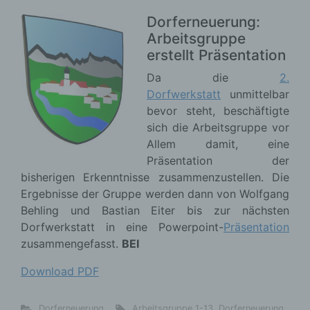
Dorferneuerung:
Arbeitsgruppe
erstellt Präsentation
Da die
2.
Dorfwerkstatt
unmittelbar
bevor steht, beschäftigte
sich die Arbeitsgruppe vor
Allem damit, eine
Präsentation der
bisherigen Erkenntnisse zusammenzustellen. Die
Ergebnisse der Gruppe werden dann von Wolfgang
Behling und Bastian Eiter bis zur nächsten
Dorfwerkstatt in eine Powerpoint-
Präsentation
zusammengefasst.
BEI
Kirchenböbl
Download PDF
Dorferneuerung
Arbeitsgruppe 1-13
,
Dorferneuerung
,