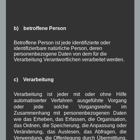
April 2025
(8)
März 2025
(5)
Februar 2025
(9)
Januar 2025
(8)
b) betroffene Person
Dezember 2024
(7)
November 2024
(14)
Oktober 2024
(10)
Betroffene Person ist jede identifizierte oder
identifizierbare natürliche Person, deren
September 2024
(8)
personenbezogene Daten von dem für die
August 2024
(2)
Verarbeitung Verantwortlichen verarbeitet werden.
Juli 2024
(9)
Juni 2024
(4)
Mai 2024
(4)
c) Verarbeitung
April 2024
(5)
März 2024
(4)
Verarbeitung ist jeder mit oder ohne Hilfe
Februar 2024
(4)
automatisierter Verfahren ausgeführte Vorgang
Januar 2024
(5)
oder jede solche Vorgangsreihe im
Dezember 2023
(8)
Zusammenhang mit personenbezogenen Daten
November 2023
(5)
wie das Erheben, das Erfassen, die Organisation,
Oktober 2023
(8)
das Ordnen, die Speicherung, die Anpassung oder
September 2023
(8)
Veränderung, das Auslesen, das Abfragen, die
August 2023
(4)
Verwendung, die Offenlegung durch Übermittlung,