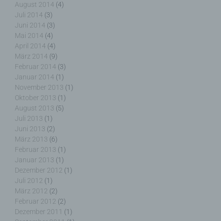
August 2014
(4)
Juli 2014
(3)
Juni 2014
(3)
k) Einwilligung
Mai 2014
(4)
April 2014
(4)
Einwilligung ist jede von der betroffenen Person
März 2014
(9)
freiwillig für den bestimmten Fall in informierter
Februar 2014
(3)
Weise und unmissverständlich abgegebene
Januar 2014
(1)
Willensbekundung in Form einer Erklärung oder
November 2013
(1)
einer sonstigen eindeutigen bestätigenden
Oktober 2013
(1)
Handlung, mit der die betroffene Person zu
verstehen gibt, dass sie mit der Verarbeitung der
August 2013
(5)
sie betreffenden personenbezogenen Daten
Juli 2013
(1)
einverstanden ist.
Juni 2013
(2)
März 2013
(6)
Februar 2013
(1)
Januar 2013
(1)
Dezember 2012
(1)
Juli 2012
(1)
Name und Anschrift des für die Verarbeitung
März 2012
(2)
Verantwortlichen
Februar 2012
(2)
Dezember 2011
(1)
Verantwortlicher im Sinne der Datenschutz-