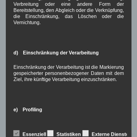
Juli 2023
(8)
Verbreitung oder eine andere Form der
Juni 2023
(7)
Bereitstellung, den Abgleich oder die Verknüpfung,
Mai 2023
(8)
die Einschränkung, das Löschen oder die
April 2023
(10)
Vernichtung.
März 2023
(5)
Februar 2023
(3)
Januar 2023
(8)
Dezember 2022
(7)
November 2022
(8)
d) Einschränkung der Verarbeitung
Oktober 2022
(8)
September 2022
(2)
Einschränkung der Verarbeitung ist die Markierung
August 2022
(6)
gespeicherter personenbezogener Daten mit dem
Juli 2022
(5)
Ziel, ihre künftige Verarbeitung einzuschränken.
Juni 2022
(4)
Mai 2022
(5)
April 2022
(8)
März 2022
(6)
e) Profiling
Februar 2022
(4)
Januar 2022
(3)
Dezember 2021
(7)
Profiling ist jede Art der automatisierten
November 2021
(9)
Verarbeitung personenbezogener Daten, die darin
Essenziell
Statistiken
Externe Dienste
Oktober 2021
(8)
besteht, dass diese personenbezogenen Daten