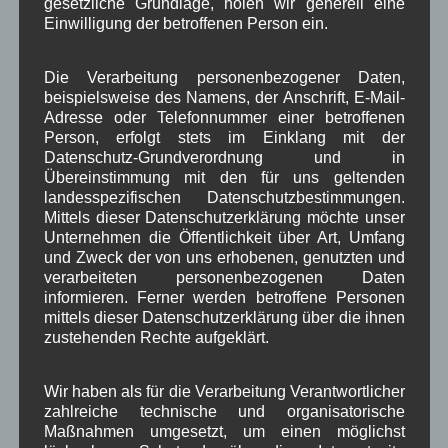
Schlagwörter
gesetzliche Grundlage, holen wir generell eine
Einwilligung der betroffenen Person ein.
1250-Jahre
AlpenRaum
Arbeitsgruppe 1-13
,
,
,
Die Verarbeitung personenbezogener Daten,
Bauvorhaben
beispielsweise des Namens, der Anschrift, E-Mail-
Arbeitsmarkt
Asyl
,
,
,
Adresse oder Telefonnummer einer betroffenen
Bildergalerie
Brauchtum
Person, erfolgt stets im Einklang mit der
Corona
,
,
,
Datenschutz-Grundverordnung und in
Dorferneuerung
Dorfleben
Übereinstimmung mit den für uns geltenden
,
,
landesspezifischen Datenschutzbestimmungen.
Dorfplatz
Fest
G7
Mittels dieser Datenschutzerklärung möchte unser
Energiewende
,
,
,
,
Unternehmen die Öffentlichkeit über Art, Umfang
Gewerbe
Gesundheit
Haushalt
und Zweck der von uns erhobenen, genutzten und
,
,
,
verarbeiteten personenbezogenen Daten
Infrastruktur
historische Bilder
Isarkies
,
,
,
informieren. Ferner werden betroffene Personen
mittels dieser Datenschutzerklärung über die ihnen
Kirche
Kunsthandwerk
Landwirtschaft
,
,
,
zustehenden Rechte aufgeklärt.
Musik
Natur und Umwelt
Ochsenrennen
,
,
,
Wir haben als für die Verarbeitung Verantwortlicher
Schule
Sport
Tourismus
Tagespflege
,
,
,
,
zahlreiche technische und organisatorische
Maßnahmen umgesetzt, um einen möglichst
Veranstaltung
Verkehr