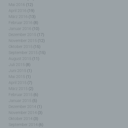
Dritten handelt oder nicht. Behörden, die im
Mai 2016
(12)
Rahmen eines bestimmten Untersuchungsauftrags
April 2016
(19)
nach dem Unionsrecht oder dem Recht der
März 2016
(13)
Mitgliedstaaten möglicherweise
Februar 2016
(8)
personenbezogene Daten erhalten, gelten jedoch
Januar 2016
(10)
nicht als Empfänger.
Dezember 2015
(17)
November 2015
(12)
Oktober 2015
(15)
September 2015
(15)
August 2015
(11)
j) Dritter
Juli 2015
(8)
Juni 2015
(1)
Dritter ist eine natürliche oder juristische Person,
Mai 2015
(1)
Behörde, Einrichtung oder andere Stelle außer der
April 2015
(7)
betroffenen Person, dem Verantwortlichen, dem
März 2015
(2)
Auftragsverarbeiter und den Personen, die unter
Februar 2015
(6)
der unmittelbaren Verantwortung des
Januar 2015
(5)
Verantwortlichen oder des Auftragsverarbeiters
Dezember 2014
(1)
befugt sind, die personenbezogenen Daten zu
November 2014
(3)
verarbeiten.
Oktober 2014
(3)
September 2014
(6)