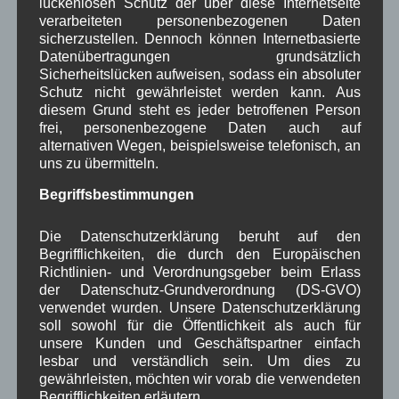
TV
Umfrage
,
,
,
,
lückenlosen Schutz der über diese Internetseite
verarbeiteten personenbezogenen Daten
Verwaltung
Video
,
,
sicherzustellen. Dennoch können Internetbasierte
Datenübertragungen grundsätzlich
Woiga.de
Vorstand Dorferneuerung
,
,
Sicherheitslücken aufweisen, sodass ein absoluter
Schutz nicht gewährleistet werden kann. Aus
Zeitung
Zigarettensteig
,
diesem Grund steht es jeder betroffenen Person
frei, personenbezogene Daten auch auf
alternativen Wegen, beispielsweise telefonisch, an
uns zu übermitteln.
Bauernregel im August
Begriffsbestimmungen
Wenns' im August ohne Regen abgeht, das Pferd vor leerer
Die Datenschutzerklärung beruht auf den
Krippe steht.
Begrifflichkeiten, die durch den Europäischen
Richtlinien- und Verordnungsgeber beim Erlass
Neueste Kommentare
der Datenschutz-Grundverordnung (DS-GVO)
verwendet wurden. Unsere Datenschutzerklärung
soll sowohl für die Öffentlichkeit als auch für
WBE
bei
Über uns
unsere Kunden und Geschäftspartner einfach
lesbar und verständlich sein. Um dies zu
Josef Otler, Verein fürr Geschichte
bei
Über uns
gewährleisten, möchten wir vorab die verwendeten
Begrifflichkeiten erläutern.