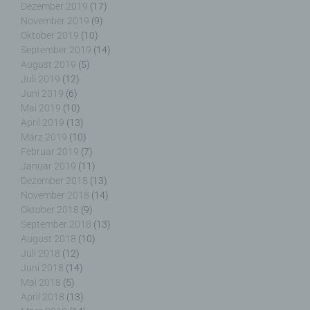
Dezember 2019
(17)
Maßnahmen unterliegen, die gewährleisten, dass
November 2019
(9)
die personenbezogenen Daten nicht einer
Oktober 2019
(10)
identifizierten oder identifizierbaren natürlichen
September 2019
(14)
Person zugewiesen werden.
August 2019
(5)
Juli 2019
(12)
Juni 2019
(6)
Mai 2019
(10)
g) Verantwortlicher oder für die Verarbeitung
April 2019
(13)
Verantwortlicher
März 2019
(10)
Februar 2019
(7)
Verantwortlicher oder für die Verarbeitung
Januar 2019
(11)
Verantwortlicher ist die natürliche oder juristische
Dezember 2018
(13)
Person, Behörde, Einrichtung oder andere Stelle,
November 2018
(14)
die allein oder gemeinsam mit anderen über die
Oktober 2018
(9)
Zwecke und Mittel der Verarbeitung von
September 2018
(13)
personenbezogenen Daten entscheidet. Sind die
August 2018
(10)
Zwecke und Mittel dieser Verarbeitung durch das
Juli 2018
(12)
Unionsrecht oder das Recht der Mitgliedstaaten
Juni 2018
(14)
vorgegeben, so kann der Verantwortliche
Mai 2018
(5)
beziehungsweise können die bestimmten Kriterien
April 2018
(13)
seiner Benennung nach dem Unionsrecht oder