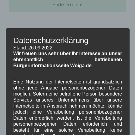
Ende erreicht
Datenschutzerklärung
Stand: 26.09.2022
Wir freuen uns sehr über Ihr Interesse an unser
Kategorien für Beiträge
ehrenamtlich betriebenen
Bürgerinformationsseite Woiga.de.
Aushang Rathaus
(232)
Dorferneuerung
(154)
Eine Nutzung der Internetseiten ist grundsätzlich
Gemeinderat
(128)
ohne jede Angabe personenbezogener Daten
in Wallgau
(1.091)
möglich. Sofern eine betroffene Person besondere
Kommunalpolitik
(85)
Services unseres Unternehmens über unsere
Pressespiegel
(282)
Internetseite in Anspruch nehmen möchte, könnte
um Wallgau
(258)
jedoch eine Verarbeitung personenbezogener
Wallgau im Netz
(65)
Daten erforderlich werden. Ist die Verarbeitung
personenbezogener Daten erforderlich und
besteht für eine solche Verarbeitung keine