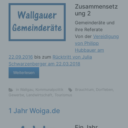
Zusammensetz
ung 2
Gemeinderäte und
ihre Referate
Von der
Vereidigung
von Philipp
Hubbauer am
22.09.2016
bis zum
Rücktritt von Julia
Schwarzenberger am 22.03.2018
Weiterlesen
in Wallgau
,
Kommunalpolitik
Brauchtum
,
Dorfleben
,
Gewerbe
,
Landwirtschaft
,
Tourismus
1 Jahr Woiga.de
Ein Jahr