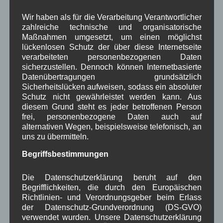
in Wallgau
Dorfleben
,
Fest
,
Kunsthandwerk
,
Wir haben als für die Verarbeitung Verantwortlicher
Veranstaltung
zahlreiche technische und organisatorische
Maßnahmen umgesetzt, um einen möglichst
Wasserhärte in Wallgau
lückenlosen Schutz der über diese Internetseite
verarbeiteten personenbezogenen Daten
sicherzustellen. Dennoch können Internetbasierte
Bekanntmachu
Datenübertragungen grundsätzlich
ng:
Sicherheitslücken aufweisen, sodass ein absoluter
Schutz nicht gewährleistet werden kann. Aus
Wasserhärte des
diesem Grund steht es jeder betroffenen Person
Trinkwassers in der
frei, personenbezogene Daten auch auf
Gemeinde Wallgau
alternativen Wegen, beispielsweise telefonisch, an
uns zu übermitteln.
Gesamthärte: 8,8
Begriffsbestimmungen
°dH
Härtebereich: mittel (2)
Die Datenschutzerklärung beruht auf den
Carbonathärte: 7,7 °dH
Begrifflichkeiten, die durch den Europäischen
Richtlinien- und Verordnungsgeber beim Erlass
Wallgau, den 01.09.2016
der Datenschutz-Grundverordnung (DS-GVO)
verwendet wurden. Unsere Datenschutzerklärung
Disclaimer