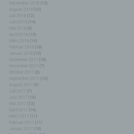
September 2018
(13)
Die Internetseiten verwenden teilweise so
August 2018
(10)
genannte Cookies, LocalStorage und
Juli 2018
(12)
SessionStorage. Dies dient dazu, unser Angebot
Juni 2018
(14)
nutzerfreundlicher, effektiver und sicherer zu
Mai 2018
(5)
machen. Local Storage und SessionStorage ist
April 2018
(13)
eine Technologie, mit welcher ihr Browser Daten
März 2018
(14)
auf Ihrem Computer oder mobilen Gerät
Februar 2018
(18)
abspeichert. Cookies sind Textdateien, welche
Januar 2018
(13)
über einen Internetbrowser auf einem
Dezember 2017
(18)
Computersystem abgelegt und gespeichert
November 2017
(7)
werden. Sie können die Verwendung von Cookies,
Oktober 2017
(6)
LocalStorage und SessionStorage durch
September 2017
(10)
entsprechende Einstellung in Ihrem Browser
August 2017
(9)
verhindern.
Juli 2017
(7)
Juni 2017
(14)
Zahlreiche Internetseiten und Server verwenden
Mai 2017
(13)
Cookies. Viele Cookies enthalten eine sogenannte
April 2017
(14)
Cookie-ID. Eine Cookie-ID ist eine eindeutige
März 2017
(11)
Kennung des Cookies. Sie besteht aus einer
Februar 2017
(11)
Zeichenfolge, durch welche Internetseiten und
Januar 2017
(18)
Server dem konkreten Internetbrowser zugeordnet