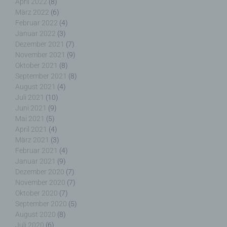
April 2022
(8)
Verantwortlichen oder des Auftragsverarbeiters
März 2022
(6)
befugt sind, die personenbezogenen Daten zu
verarbeiten.
Februar 2022
(4)
Januar 2022
(3)
Dezember 2021
(7)
November 2021
(9)
Oktober 2021
(8)
k) Einwilligung
September 2021
(8)
August 2021
(4)
Einwilligung ist jede von der betroffenen Person
Juli 2021
(10)
freiwillig für den bestimmten Fall in informierter
Juni 2021
(9)
Weise und unmissverständlich abgegebene
Mai 2021
(5)
Willensbekundung in Form einer Erklärung oder
April 2021
(4)
einer sonstigen eindeutigen bestätigenden
März 2021
(3)
Handlung, mit der die betroffene Person zu
Februar 2021
(4)
verstehen gibt, dass sie mit der Verarbeitung der
Januar 2021
(9)
sie betreffenden personenbezogenen Daten
Dezember 2020
(7)
einverstanden ist.
November 2020
(7)
Oktober 2020
(7)
September 2020
(5)
August 2020
(8)
Juli 2020
(6)