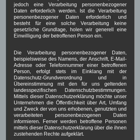
jedoch eine Verarbeitung personenbezogener
Daten erforderlich werden. Ist die Verarbeitung
Veranstaltet von der
personenbezogener Daten erforderlich und
Alpenwelt
besteht für eine solche Verarbeitung keine
Karwendel
findet
gesetzliche Grundlage, holen wir generell eine
auch heuer der
Einwilligung der betroffenen Person ein.
Wallgauer
Bauernmarkt wieder
Die Verarbeitung personenbezogener Daten,
im Kurpark statt.
beispielsweise des Namens, der Anschrift, E-Mail-
Beginn ist um 10.00 Uhr. Die Aussteller, die zum
Adresse oder Telefonnummer einer betroffenen
größten Teil aus der Region stammen bieten neben
Person, erfolgt stets im Einklang mit der
Datenschutz-Grundverordnung und in
Handwerkskunst aus Holz, Keramik,
Übereinstimmung mit den für uns geltenden
Trachtenschmuck, Schafwollprodukten, Textilien
landesspezifischen Datenschutzbestimmungen.
und Gesticktem auch selbstgemachte Schmankerl
Mittels dieser Datenschutzerklärung möchte unser
wie Fruchtgelees, Kaffee und Kuchen, Fleisch und
Unternehmen die Öffentlichkeit über Art, Umfang
Wurstwaren, Almkäse sowie Brotzeiten an.
und Zweck der von uns erhobenen, genutzten und
verarbeiteten personenbezogenen Daten
Mit Bildern vom Markt
informieren. Ferner werden betroffene Personen
Weiterlesen
mittels dieser Datenschutzerklärung über die ihnen
zustehenden Rechte aufgeklärt.