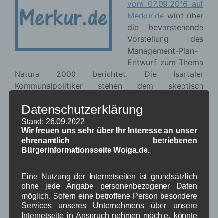
vom 07.09.2016 auf
Merkur.de
wird über
die bevorstehende
Vorstellung des
Management-Plan-
Entwurf zum Thema
Natura 2000 berichtet. Die Isartaler
Kommunalpolitiker stehen dem skeptisch
gegenüber und befürchten eine Enteignung der
Datenschutzerklärung
Bürger.
Lesen Sie hierzu auch den
Aushang am Rathaus
Stand: 26.09.2022
Wir freuen uns sehr über Ihr Interesse an unser
vom 05.09.2016 zum Thema FFH
.
ehrenamtlich betriebenen
Bürgerinformationsseite Woiga.de.
in Wallgau
,
Pressespiegel
,
um Wallgau
Natur und
Umwelt
,
Zeitung
Eine Nutzung der Internetseiten ist grundsätzlich
ohne jede Angabe personenbezogener Daten
Bauernmarkt im Kurpark
möglich. Sofern eine betroffene Person besondere
04.09.2016
Services unseres Unternehmens über unsere
Internetseite in Anspruch nehmen möchte, könnte