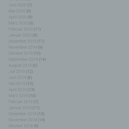
Juni 2020
(7)
Name und Anschrift des für die Verarbeitung
Verantwortlichen
Mai 2020
(9)
April 2020
(9)
März 2020
(5)
Verantwortlicher im Sinne der Datenschutz-
Februar 2020
(11)
Grundverordnung, sonstiger in den Mitgliedstaaten
Januar 2020
(9)
der Europäischen Union geltenden
Datenschutzgesetze und anderer Bestimmungen
Dezember 2019
(17)
mit datenschutzrechtlichem Charakter ist die:
November 2019
(9)
Oktober 2019
(10)
September 2019
(14)
Nicht kommerzielle Homepage Woiga.de
August 2019
(5)
Juli 2019
(12)
Wolfgang Behling
Juni 2019
(6)
Karwendelstraße 9
Mai 2019
(10)
April 2019
(13)
82499 Wallgau
März 2019
(10)
Februar 2019
(7)
Deutschland
Januar 2019
(11)
E-Mail: wolfgang.behling@t-online.de
Dezember 2018
(13)
November 2018
(14)
Cookies / SessionStorage / LocalStorage
Oktober 2018
(9)