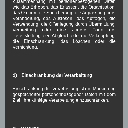
Zusammenhang mit personenbezogenen Daten
Kommunalpolitik
(85)
wie das Erheben, das Erfassen, die Organisation,
Pressespiegel
(282)
das Ordnen, die Speicherung, die Anpassung oder
um Wallgau
(258)
Veränderung, das Auslesen, das Abfragen, die
Wallgau im Netz
(65)
Verwendung, die Offenlegung durch Übermittlung,
Verbreitung oder eine andere Form der
Bereitstellung, den Abgleich oder die Verknüpfung,
Schlagwörter
die Einschränkung, das Löschen oder die
Vernichtung.
1250-Jahre
AlpenRaum
Arbeitsgruppe 1-13
,
,
,
Bauvorhaben
Arbeitsmarkt
Asyl
,
,
,
d) Einschränkung der Verarbeitung
Bildergalerie
Brauchtum
Corona
,
,
,
Dorferneuerung
Dorfleben
Einschränkung der Verarbeitung ist die Markierung
,
,
gespeicherter personenbezogener Daten mit dem
Dorfplatz
Fest
G7
Ziel, ihre künftige Verarbeitung einzuschränken.
Energiewende
,
,
,
,
Gewerbe
Gesundheit
Haushalt
,
,
,
Infrastruktur
historische Bilder
Isarkies
,
,
,