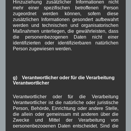
Hinzuziehung zusätzlicher Informationen nicht
Neueste Kommentare
mehr einer spezifischen betroffenen Person
zugeordnet werden können, sofern diese
zusätzlichen Informationen gesondert aufbewahrt
WBE
bei
Über uns
werden und technischen und organisatorischen
Josef Otler, Verein fürr Geschichte
bei
Über uns
Maßnahmen unterliegen, die gewährleisten, dass
die personenbezogenen Daten nicht einer
Gerd Erfert
bei
Über uns
identifizierten oder identifizierbaren natürlichen
Person zugewiesen werden.
Beitragsarchiv
August 2026
(2)
g) Verantwortlicher oder für die Verarbeitung
Juli 2026
(9)
Verantwortlicher
Juni 2026
(4)
Mai 2026
(11)
Verantwortlicher oder für die Verarbeitung
April 2026
(8)
Verantwortlicher ist die natürliche oder juristische
März 2026
(9)
Person, Behörde, Einrichtung oder andere Stelle,
Februar 2026
(6)
die allein oder gemeinsam mit anderen über die
Januar 2026
(8)
Zwecke und Mittel der Verarbeitung von
Dezember 2025
(14)
personenbezogenen Daten entscheidet. Sind die
November 2025
(5)