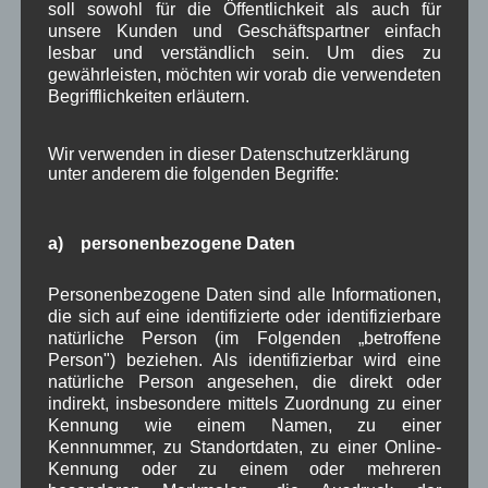
soll sowohl für die Öffentlichkeit als auch für
Quelle: Aushang am Rathaus
unsere Kunden und Geschäftspartner einfach
lesbar und verständlich sein. Um dies zu
gewährleisten, möchten wir vorab die verwendeten
in Wallgau
Verwaltung
Begrifflichkeiten erläutern.
Sammlung schadstoffhaltiger
Wir verwenden in dieser Datenschutzerklärung
Abfälle 14.10.2016
unter anderem die folgenden Begriffe:
Bekanntmachu
a) personenbezogene Daten
ng:
Sammlung von
Personenbezogene Daten sind alle Informationen,
die sich auf eine identifizierte oder identifizierbare
schadstoffhaltigen
natürliche Person (im Folgenden „betroffene
Abfällen aus
Person") beziehen. Als identifizierbar wird eine
Haushaltungen.
natürliche Person angesehen, die direkt oder
indirekt, insbesondere mittels Zuordnung zu einer
Am Freitag, den 14.10.2016 von 08:30 Uhr bis
Kennung wie einem Namen, zu einer
09:30 Uhr am Wertstoffhof in Wallgau.
Kennnummer, zu Standortdaten, zu einer Online-
Kennung oder zu einem oder mehreren