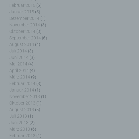
erleichtern. Der Benutzer einer Internetseite, die
Februar 2015
(6)
Cookies verwendet, muss beispielsweise nicht bei
Januar 2015
(5)
jedem Besuch der Internetseite erneut seine
Dezember 2014
(1)
Zugangsdaten eingeben, weil dies von der
November 2014
(3)
Internetseite und dem auf dem Computersystem
Oktober 2014
(3)
des Benutzers abgelegten Cookie übernommen
September 2014
(6)
wird. Ein weiteres Beispiel ist das Cookie eines
August 2014
(4)
Warenkorbes im Online-Shop. Der Online-Shop
Juli 2014
(3)
merkt sich die Artikel, die ein Kunde in den
Juni 2014
(3)
virtuellen Warenkorb gelegt hat, über ein Cookie.
Mai 2014
(4)
April 2014
(4)
März 2014
(9)
Die betroffene Person kann die Setzung von
Cookies durch unsere Internetseite jederzeit
Februar 2014
(3)
mittels einer entsprechenden Einstellung des
Januar 2014
(1)
genutzten Internetbrowsers verhindern und damit
November 2013
(1)
der Setzung von Cookies dauerhaft
Oktober 2013
(1)
widersprechen. Ferner können bereits gesetzte
August 2013
(5)
Cookies jederzeit über einen Internetbrowser oder
Juli 2013
(1)
andere Softwareprogramme gelöscht werden. Dies
Juni 2013
(2)
ist in allen gängigen Internetbrowsern möglich.
März 2013
(6)
Deaktiviert die betroffene Person die Setzung von
Februar 2013
(1)