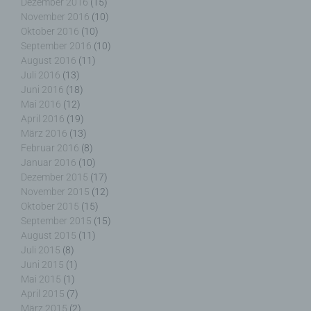
Dezember 2016
(15)
werden können, in dem das Cookie gespeichert
November 2016
(10)
wurde. Dies ermöglicht es den besuchten
Oktober 2016
(10)
Internetseiten und Servern, den individuellen
September 2016
(10)
Browser der betroffenen Person von anderen
August 2016
(11)
Internetbrowsern, die andere Cookies enthalten,
Juli 2016
(13)
zu unterscheiden. Ein bestimmter Internetbrowser
Juni 2016
(18)
kann über die eindeutige Cookie-ID wiedererkannt
Mai 2016
(12)
und identifiziert werden.
April 2016
(19)
März 2016
(13)
Durch den Einsatz von Cookies kann den Nutzern
Februar 2016
(8)
dieser Internetseite nutzerfreundlichere Services
Januar 2016
(10)
bereitstellen, die ohne die Cookie-Setzung nicht
Dezember 2015
(17)
möglich wären.
November 2015
(12)
Oktober 2015
(15)
September 2015
(15)
Mittels eines Cookies können die Informationen
August 2015
(11)
und Angebote auf unserer Internetseite im Sinne
Juli 2015
(8)
des Benutzers optimiert werden. Cookies
Juni 2015
(1)
ermöglichen uns, wie bereits erwähnt, die
Mai 2015
(1)
Benutzer unserer Internetseite wiederzuerkennen.
Zweck dieser Wiedererkennung ist es, den
April 2015
(7)
Nutzern die Verwendung unserer Internetseite zu
März 2015
(2)