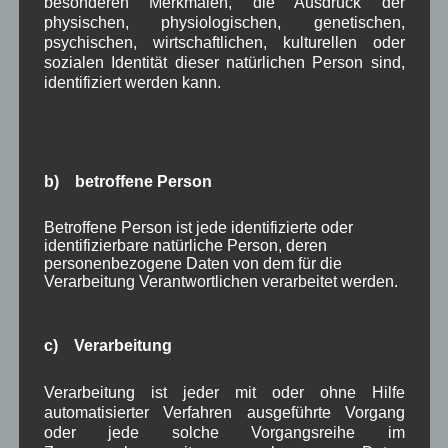
besonderen Merkmalen, die Ausdruck der
Weiterlesen
physischen, physiologischen, genetischen,
psychischen, wirtschaftlichen, kulturellen oder
sozialen Identität dieser natürlichen Person sind,
Aushang Rathaus
,
in Wallgau
identifiziert werden kann.
Ende erreicht
b) betroffene Person
Betroffene Person ist jede identifizierte oder
identifizierbare natürliche Person, deren
personenbezogene Daten von dem für die
Verarbeitung Verantwortlichen verarbeitet werden.
Kategorien für Beiträge
c) Verarbeitung
Aushang Rathaus
(232)
Verarbeitung ist jeder mit oder ohne Hilfe
Dorferneuerung
(154)
automatisierter Verfahren ausgeführte Vorgang
Gemeinderat
(128)
oder jede solche Vorgangsreihe im
in Wallgau
(1.091)