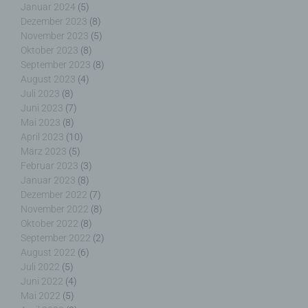
Januar 2024
(5)
Empfänger ist eine natürliche oder juristische
Dezember 2023
(8)
Person, Behörde, Einrichtung oder andere Stelle,
November 2023
(5)
der personenbezogene Daten offengelegt werden,
Oktober 2023
(8)
unabhängig davon, ob es sich bei ihr um einen
September 2023
(8)
Dritten handelt oder nicht. Behörden, die im
August 2023
(4)
Rahmen eines bestimmten Untersuchungsauftrags
Juli 2023
(8)
nach dem Unionsrecht oder dem Recht der
Juni 2023
(7)
Mitgliedstaaten möglicherweise
Mai 2023
(8)
personenbezogene Daten erhalten, gelten jedoch
April 2023
(10)
nicht als Empfänger.
März 2023
(5)
Februar 2023
(3)
Januar 2023
(8)
Dezember 2022
(7)
November 2022
(8)
j) Dritter
Oktober 2022
(8)
September 2022
(2)
Dritter ist eine natürliche oder juristische Person,
August 2022
(6)
Behörde, Einrichtung oder andere Stelle außer der
Juli 2022
(5)
betroffenen Person, dem Verantwortlichen, dem
Juni 2022
(4)
Auftragsverarbeiter und den Personen, die unter
Mai 2022
(5)
der unmittelbaren Verantwortung des