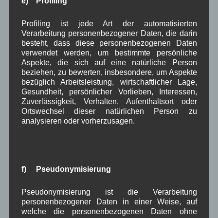
e) Profiling
Kirche
Kunsthandwerk
Landwirtschaft
,
,
,
Profiling ist jede Art der automatisierten
Musik
Natur und Umwelt
Ochsenrennen
,
,
,
Verarbeitung personenbezogener Daten, die darin
besteht, dass diese personenbezogenen Daten
Schule
Sport
Tourismus
Tagespflege
,
,
,
,
verwendet werden, um bestimmte persönliche
Veranstaltung
Aspekte, die sich auf eine natürliche Person
Verkehr
TV
Umfrage
,
,
,
,
beziehen, zu bewerten, insbesondere, um Aspekte
Verwaltung
bezüglich Arbeitsleistung, wirtschaftlicher Lage,
Video
,
,
Gesundheit, persönlicher Vorlieben, Interessen,
Woiga.de
Zuverlässigkeit, Verhalten, Aufenthaltsort oder
Vorstand Dorferneuerung
,
,
Ortswechsel dieser natürlichen Person zu
Zeitung
analysieren oder vorherzusagen.
Zigarettensteig
,
Bauernregel im August
f) Pseudonymisierung
Wenn die Stoerche im August schon reisen, kommt ein Winter
Pseudonymisierung ist die Verarbeitung
von Eisen.
personenbezogener Daten in einer Weise, auf
welche die personenbezogenen Daten ohne