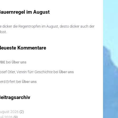
Bauernregel im August
e dicker die Regentropfen im August, desto dicker auch der
ost.
Neueste Kommentare
WBE
bei
Über uns
osef Otler, Verein fürr Geschichte
bei
Über uns
erd Erfert
bei
Über uns
eitragsarchiv
ugust 2026
(2)
uli 2026
(9)