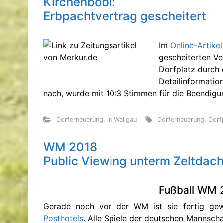
Kirchenböbl:
Erbpachtvertrag gescheitert
Im
Online-Artike
gescheiterten V
Dorfplatz durch 
Detailinformatio
nach, wurde mit 10:3 Stimmen für die Beendig
Dorferneuerung
,
in Wallgau
Dorferneuerung
,
Dorf
WM 2018
Public Viewing unterm Zeltdac
Fußball WM 
Gerade noch vor der WM ist sie fertig gewo
Posthotels
. Alle Spiele der deutschen Mannsch