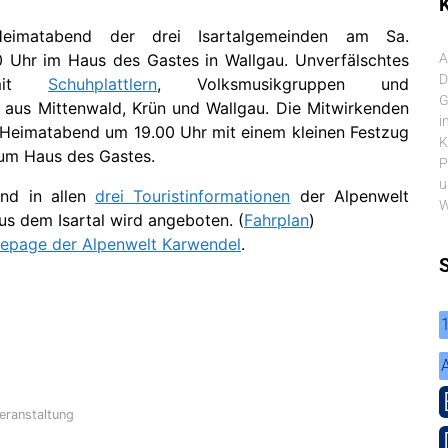
K
eimatabend der drei Isartalgemeinden am Sa.
0 Uhr im Haus des Gastes in Wallgau. Unverfälschtes
A
D
 mit
Schuhplattlern
, Volksmusikgruppen und
G
aus Mittenwald, Krün und Wallgau. Die Mitwirkenden
i
 Heimatabend um 19.00 Uhr mit einem kleinen Festzug
K
um Haus des Gastes.
P
u
sind in allen
drei Touristinformationen
der Alpenwelt
W
aus dem Isartal wird angeboten. (
Fahrplan
)
page der Alpenwelt Karwendel
.
eranstaltung