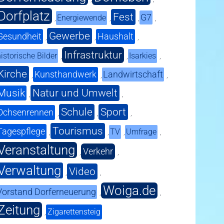
Dorfplatz
Fest
G7
Energiewende
,
,
,
,
Gewerbe
Gesundheit
Haushalt
,
,
,
Infrastruktur
istorische Bilder
Isarkies
,
,
,
Kirche
Kunsthandwerk
Landwirtschaft
,
,
,
Musik
Natur und Umwelt
,
,
Schule
Sport
Ochsenrennen
,
,
,
Tourismus
Tagespflege
TV
Umfrage
,
,
,
,
Veranstaltung
Verkehr
,
,
Verwaltung
Video
,
,
Woiga.de
Vorstand Dorferneuerung
,
,
Zeitung
Zigarettensteig
,