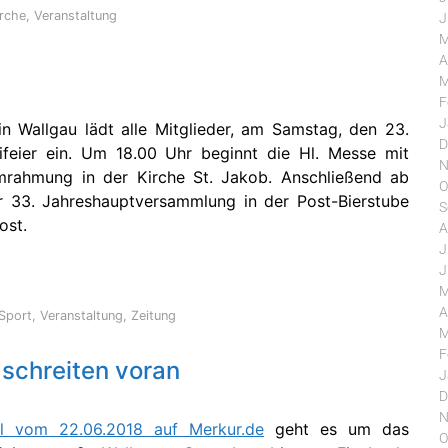
irche
,
Veranstaltung
J
M
A
M
F
J
n Wallgau lädt alle Mitglieder, am Samstag, den 23.
D
ifeier ein. Um 18.00 Uhr beginnt die Hl. Messe mit
N
mrahmung in der Kirche St. Jakob. Anschließend ab
O
r 33. Jahreshauptversammlung in der Post-Bierstube
S
ost.
A
J
J
M
A
Sport
,
Veranstaltung
,
Zeitung
M
F
schreiten voran
J
D
N
kel vom 22.06.2018 auf Merkur.de
geht es um das
O