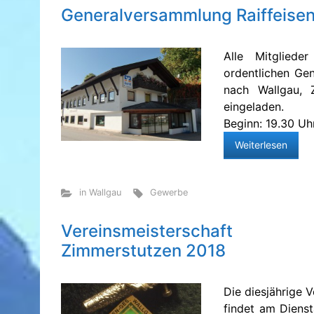
Generalversammlung Raiffeisen
Alle Mitglied
ordentlichen Ge
nach Wallgau, Z
eingeladen.
Beginn: 19.30 Uhr
Weiterlesen
in Wallgau
Gewerbe
Vereinsmeisterschaft
Zimmerstutzen 2018
Die diesjährige 
findet am Dienst