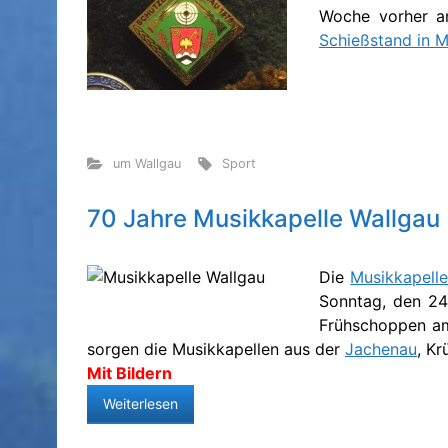
Woche vorher am
Schießstand in M
um Wallgau
Sport
70 Jahre Musikkapelle Wallgau
Die
Musikkapell
Sonntag, den 24
Frühschoppen am
sorgen die Musikkapellen aus der
Jachenau
, Kr
Mit Bildern
Weiterlesen