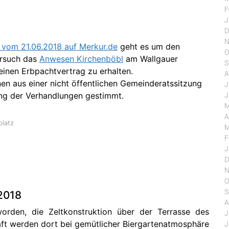
F
J
D
N
l vom 21.06.2018 auf Merkur.de
geht es um den
O
ersuch das
Anwesen Kirchenböbl
am Wallgauer
S
einen Erbpachtvertrag zu erhalten.
A
nen aus einer nicht öffentlichen Gemeinderatssitzung
J
ung der Verhandlungen gestimmt.
J
M
A
platz
M
F
J
D
h
N
O
S
2018
A
rden, die Zeltkonstruktion über der Terrasse des
J
aft werden dort bei gemütlicher Biergartenatmosphäre
J