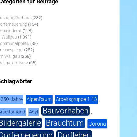
ategorien für Beiträge
ushang Rathaus
(232)
orferneuerung
(154)
emeinderat
(128)
n Wallgau
(1.091)
ommunalpolitik
(85)
ressespiegel
(282)
m Wallgau
(258)
allgau im Netz
(65)
Schlagwörter
1250-Jahre
AlpenRaum
Arbeitsgruppe 1-13
,
,
,
Bauvorhaben
Arbeitsmarkt
Asyl
,
,
,
Bildergalerie
Brauchtum
Corona
,
,
,
Dorferneuerung
Dorfleben
,
,