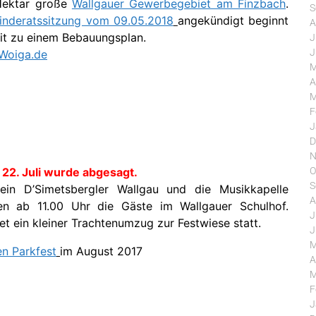
Hektar große
Wallgauer Gewerbegebiet am Finzbach
.
S
nderatssitzung vom 09.05.2018
angekündigt beginnt
A
eit zu einem Bebauungsplan.
J
J
 Woiga.de
M
A
M
F
J
D
N
 22. Juli wurde abgesagt.
O
S
ein D’Simetsbergler Wallgau und die Musikkapelle
A
en ab 11.00 Uhr die Gäste im Wallgauer Schulhof.
J
et ein kleiner Trachtenumzug zur Festwiese statt.
J
M
en Parkfest
im August 2017
A
M
F
J