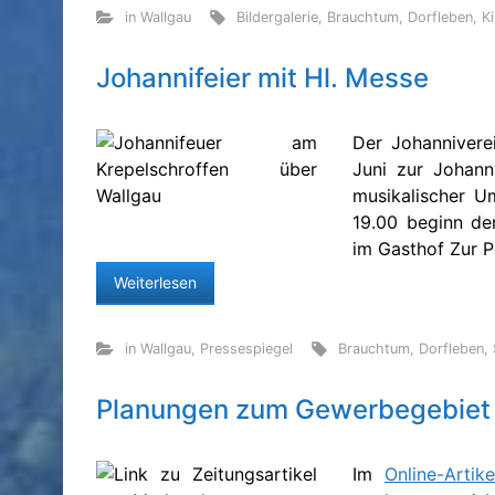
in Wallgau
Bildergalerie
,
Brauchtum
,
Dorfleben
,
K
Johannifeier mit Hl. Messe
Der Johanniverei
Juni zur Johann
musikalischer U
19.00 beginn de
im Gasthof Zur P
Weiterlesen
in Wallgau
,
Pressespiegel
Brauchtum
,
Dorfleben
,
Planungen zum Gewerbegebiet 
Im
Online-Arti