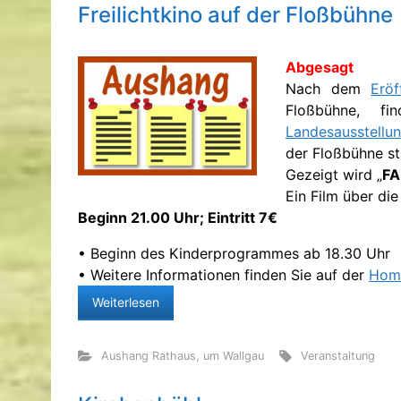
Freilichtkino auf der Floßbühne
Abgesagt
Nach dem
Eröf
Floßbühne, f
Landesausstellu
der Floßbühne st
Gezeigt wird „
FA
Ein Film über die
Beginn 21.00 Uhr; Eintritt 7€
• Beginn des Kinderprogrammes ab 18.30 Uhr
• Weitere Informationen finden Sie auf der
Home
Weiterlesen
Aushang Rathaus
,
um Wallgau
Veranstaltung