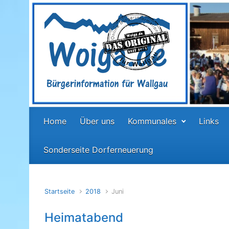
Zum Hauptinhalt springen
Home
Über uns
Kommunales
Links
Sonderseite Dorferneuerung
Startseite
2018
Juni
Heimatabend