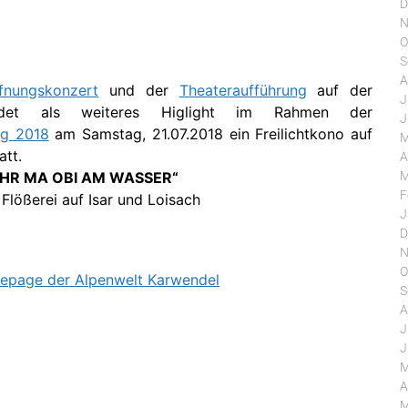
D
N
O
S
A
fnungskonzert
und der
Theateraufführung
auf der
J
indet als weiteres Higlight im Rahmen der
J
ng 2018
am Samstag, 21.07.2018 ein Freilichtkono auf
M
att.
A
HR MA OBI AM WASSER“
M
F
 Flößerei auf Isar und Loisach
J
D
N
O
page der Alpenwelt Karwendel
S
A
J
J
M
A
M