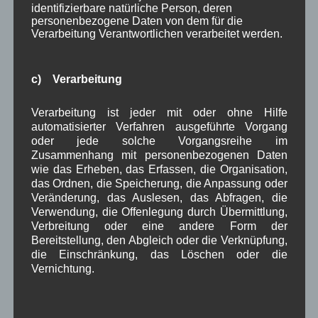
September 2023
(8)
identifizierbare natürliche Person, deren
August 2023
(4)
personenbezogene Daten von dem für die
Juli 2023
(8)
Verarbeitung Verantwortlichen verarbeitet werden.
Juni 2023
(7)
Mai 2023
(8)
April 2023
(10)
c) Verarbeitung
März 2023
(5)
Februar 2023
(3)
Verarbeitung ist jeder mit oder ohne Hilfe
Januar 2023
(8)
automatisierter Verfahren ausgeführte Vorgang
Dezember 2022
(7)
oder jede solche Vorgangsreihe im
November 2022
(8)
Zusammenhang mit personenbezogenen Daten
Oktober 2022
(8)
wie das Erheben, das Erfassen, die Organisation,
September 2022
(2)
das Ordnen, die Speicherung, die Anpassung oder
August 2022
(6)
Veränderung, das Auslesen, das Abfragen, die
Juli 2022
(5)
Verwendung, die Offenlegung durch Übermittlung,
Juni 2022
(4)
Verbreitung oder eine andere Form der
Mai 2022
(5)
Bereitstellung, den Abgleich oder die Verknüpfung,
April 2022
(8)
die Einschränkung, das Löschen oder die
März 2022
(6)
Vernichtung.
Februar 2022
(4)
Januar 2022
(3)
Dezember 2021
(7)