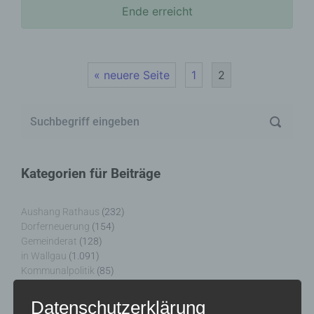
Ende erreicht
« neuere Seite
1
2
Kategorien für Beiträge
Aushang Rathaus
(232)
Dorferneuerung
(154)
Gemeinderat
(128)
in Wallgau
(1.091)
Kommunalpolitik
(85)
Pressespiegel
(282)
um Wallgau
(258)
Datenschutzerklärung