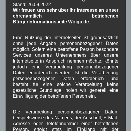
Wallgau im Netz
(65)
Stand: 26.09.2022
Wir freuen uns sehr über Ihr Interesse an unser
ehrenamtlich betriebenen
Schlagwörter
Bürgerinformationsseite Woiga.de.
1250-Jahre
AlpenRaum
Arbeitsgruppe 1-13
,
,
,
Eine Nutzung der Internetseiten ist grundsätzlich
ohne jede Angabe personenbezogener Daten
Bauvorhaben
Arbeitsmarkt
Asyl
,
,
,
möglich. Sofern eine betroffene Person besondere
Services unseres Unternehmens über unsere
Bildergalerie
Brauchtum
Corona
,
,
,
Internetseite in Anspruch nehmen möchte, könnte
jedoch eine Verarbeitung personenbezogener
Dorferneuerung
Dorfleben
,
,
Daten erforderlich werden. Ist die Verarbeitung
personenbezogener Daten erforderlich und
Dorfplatz
Fest
G7
Energiewende
,
,
,
,
besteht für eine solche Verarbeitung keine
gesetzliche Grundlage, holen wir generell eine
Gewerbe
Gesundheit
Haushalt
,
,
,
Einwilligung der betroffenen Person ein.
Infrastruktur
historische Bilder
Isarkies
,
,
,
Die Verarbeitung personenbezogener Daten,
Kirche
Kunsthandwerk
Landwirtschaft
,
,
,
beispielsweise des Namens, der Anschrift, E-Mail-
Adresse oder Telefonnummer einer betroffenen
Musik
Natur und Umwelt
Ochsenrennen
,
,
,
Person, erfolgt stets im Einklang mit der