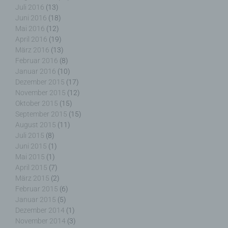
Juli 2016
(13)
Auftragsverarbeiter ist eine natürliche oder
Juni 2016
(18)
juristische Person, Behörde, Einrichtung oder
Mai 2016
(12)
andere Stelle, die personenbezogene Daten im
April 2016
(19)
Auftrag des Verantwortlichen verarbeitet.
März 2016
(13)
Februar 2016
(8)
Januar 2016
(10)
Dezember 2015
(17)
November 2015
(12)
i) Empfänger
Oktober 2015
(15)
September 2015
(15)
Empfänger ist eine natürliche oder juristische
August 2015
(11)
Person, Behörde, Einrichtung oder andere Stelle,
Juli 2015
(8)
der personenbezogene Daten offengelegt werden,
Juni 2015
(1)
unabhängig davon, ob es sich bei ihr um einen
Mai 2015
(1)
Dritten handelt oder nicht. Behörden, die im
April 2015
(7)
Rahmen eines bestimmten Untersuchungsauftrags
März 2015
(2)
nach dem Unionsrecht oder dem Recht der
Februar 2015
(6)
Mitgliedstaaten möglicherweise
Januar 2015
(5)
personenbezogene Daten erhalten, gelten jedoch
Dezember 2014
(1)
nicht als Empfänger.
November 2014
(3)