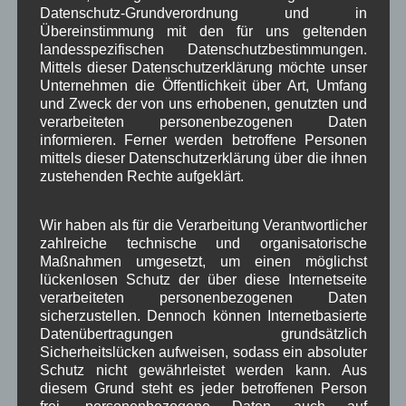
Datenschutz-Grundverordnung und in
Schule
Sport
Tourismus
Tagespflege
,
,
,
,
Übereinstimmung mit den für uns geltenden
Veranstaltung
landesspezifischen Datenschutzbestimmungen.
Verkehr
TV
Umfrage
,
,
,
,
Mittels dieser Datenschutzerklärung möchte unser
Verwaltung
Unternehmen die Öffentlichkeit über Art, Umfang
Video
,
,
und Zweck der von uns erhobenen, genutzten und
Woiga.de
verarbeiteten personenbezogenen Daten
Vorstand Dorferneuerung
,
,
informieren. Ferner werden betroffene Personen
Zeitung
mittels dieser Datenschutzerklärung über die ihnen
Zigarettensteig
,
zustehenden Rechte aufgeklärt.
Wir haben als für die Verarbeitung Verantwortlicher
Bauernregel im August
zahlreiche technische und organisatorische
Maßnahmen umgesetzt, um einen möglichst
Stuermt es im August, gibt es weder Wein noch Most.
lückenlosen Schutz der über diese Internetseite
verarbeiteten personenbezogenen Daten
sicherzustellen. Dennoch können Internetbasierte
Neueste Kommentare
Datenübertragungen grundsätzlich
Sicherheitslücken aufweisen, sodass ein absoluter
Schutz nicht gewährleistet werden kann. Aus
WBE
bei
Über uns
diesem Grund steht es jeder betroffenen Person