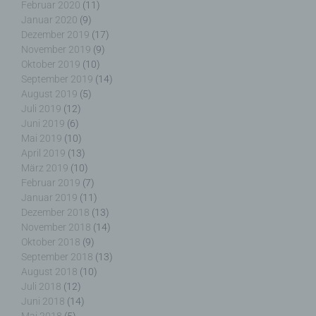
Februar 2020
(11)
analysieren oder vorherzusagen.
Januar 2020
(9)
Dezember 2019
(17)
November 2019
(9)
Oktober 2019
(10)
September 2019
(14)
f) Pseudonymisierung
August 2019
(5)
Juli 2019
(12)
Pseudonymisierung ist die Verarbeitung
Juni 2019
(6)
personenbezogener Daten in einer Weise, auf
Mai 2019
(10)
welche die personenbezogenen Daten ohne
April 2019
(13)
Hinzuziehung zusätzlicher Informationen nicht
März 2019
(10)
mehr einer spezifischen betroffenen Person
Februar 2019
(7)
zugeordnet werden können, sofern diese
Januar 2019
(11)
zusätzlichen Informationen gesondert aufbewahrt
werden und technischen und organisatorischen
Dezember 2018
(13)
Maßnahmen unterliegen, die gewährleisten, dass
November 2018
(14)
die personenbezogenen Daten nicht einer
Oktober 2018
(9)
identifizierten oder identifizierbaren natürlichen
September 2018
(13)
Person zugewiesen werden.
August 2018
(10)
Juli 2018
(12)
Juni 2018
(14)