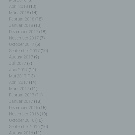
Mai 2018
(5)
April 2018
(13)
g) Verantwortlicher oder für die Verarbeitung
März 2018
(14)
Verantwortlicher
Februar 2018
(18)
Januar 2018
(13)
Verantwortlicher oder für die Verarbeitung
Dezember 2017
(18)
Verantwortlicher ist die natürliche oder juristische
November 2017
(7)
Person, Behörde, Einrichtung oder andere Stelle,
Oktober 2017
(6)
die allein oder gemeinsam mit anderen über die
September 2017
(10)
Zwecke und Mittel der Verarbeitung von
August 2017
(9)
personenbezogenen Daten entscheidet. Sind die
Juli 2017
(7)
Zwecke und Mittel dieser Verarbeitung durch das
Juni 2017
(14)
Unionsrecht oder das Recht der Mitgliedstaaten
Mai 2017
(13)
vorgegeben, so kann der Verantwortliche
April 2017
(14)
beziehungsweise können die bestimmten Kriterien
März 2017
(11)
seiner Benennung nach dem Unionsrecht oder
Februar 2017
(11)
dem Recht der Mitgliedstaaten vorgesehen
Januar 2017
(18)
werden.
Dezember 2016
(15)
November 2016
(10)
Oktober 2016
(10)
September 2016
(10)
h) Auftragsverarbeiter
August 2016
(11)