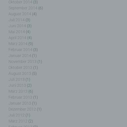
Oktober 2014
(3)
September 2014
(6)
August 2014
(4)
Juli 2014
(3)
j) Dritter
Juni 2014
(3)
Mai 2014
(4)
Dritter ist eine natürliche oder juristische Person,
April 2014
(4)
Behörde, Einrichtung oder andere Stelle außer der
März 2014
(9)
betroffenen Person, dem Verantwortlichen, dem
Februar 2014
(3)
Auftragsverarbeiter und den Personen, die unter
Januar 2014
(1)
der unmittelbaren Verantwortung des
November 2013
(1)
Verantwortlichen oder des Auftragsverarbeiters
Oktober 2013
(1)
befugt sind, die personenbezogenen Daten zu
verarbeiten.
August 2013
(5)
Juli 2013
(1)
Juni 2013
(2)
März 2013
(6)
Februar 2013
(1)
k) Einwilligung
Januar 2013
(1)
Dezember 2012
(1)
Einwilligung ist jede von der betroffenen Person
Juli 2012
(1)
freiwillig für den bestimmten Fall in informierter
März 2012
(2)
Weise und unmissverständlich abgegebene