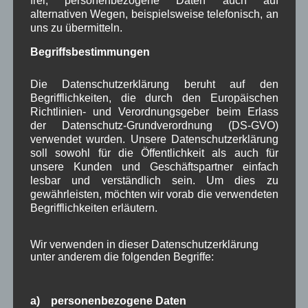
frei, personenbezogene Daten auch auf
Josef Otler, Verein fürr Geschichte
bei
Über uns
alternativen Wegen, beispielsweise telefonisch, an
uns zu übermitteln.
Gerd Erfert
bei
Über uns
Begriffsbestimmungen
Beitragsarchiv
Die Datenschutzerklärung beruht auf den
Begrifflichkeiten, die durch den Europäischen
August 2026
(3)
Richtlinien- und Verordnungsgeber beim Erlass
Juli 2026
(9)
der Datenschutz-Grundverordnung (DS-GVO)
verwendet wurden. Unsere Datenschutzerklärung
Juni 2026
(4)
soll sowohl für die Öffentlichkeit als auch für
Mai 2026
(11)
unsere Kunden und Geschäftspartner einfach
April 2026
(8)
lesbar und verständlich sein. Um dies zu
März 2026
(9)
gewährleisten, möchten wir vorab die verwendeten
Februar 2026
(6)
Begrifflichkeiten erläutern.
Januar 2026
(8)
Dezember 2025
(14)
November 2025
(5)
Wir verwenden in dieser Datenschutzerklärung
Oktober 2025
(8)
unter anderem die folgenden Begriffe:
September 2025
(5)
August 2025
(2)
Juli 2025
(9)
a) personenbezogene Daten