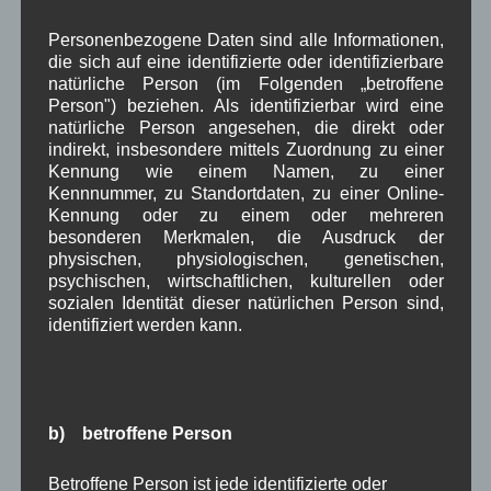
Juni 2025
(7)
Mai 2025
(3)
Personenbezogene Daten sind alle Informationen,
April 2025
(8)
die sich auf eine identifizierte oder identifizierbare
März 2025
(5)
natürliche Person (im Folgenden „betroffene
Februar 2025
(9)
Person") beziehen. Als identifizierbar wird eine
Januar 2025
(8)
natürliche Person angesehen, die direkt oder
Dezember 2024
(7)
indirekt, insbesondere mittels Zuordnung zu einer
November 2024
(14)
Kennung wie einem Namen, zu einer
Oktober 2024
(10)
Kennnummer, zu Standortdaten, zu einer Online-
September 2024
(8)
Kennung oder zu einem oder mehreren
besonderen Merkmalen, die Ausdruck der
August 2024
(2)
physischen, physiologischen, genetischen,
Juli 2024
(9)
psychischen, wirtschaftlichen, kulturellen oder
Juni 2024
(4)
sozialen Identität dieser natürlichen Person sind,
Mai 2024
(4)
identifiziert werden kann.
April 2024
(5)
März 2024
(4)
Februar 2024
(4)
Januar 2024
(5)
Dezember 2023
(8)
b) betroffene Person
November 2023
(5)
Oktober 2023
(8)
Betroffene Person ist jede identifizierte oder