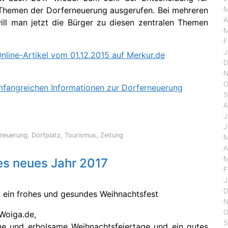
M
 Themen der Dorferneuerung ausgerufen. Bei mehreren
A
ill man jetzt die Bürger zu diesen zentralen Themen
M
F
J
nline-Artikel vom 01.12.2015 auf Merkur.de
D
N
O
umfangreichen Informationen zur Dorferneuerung
S
A
J
J
rneuerung
,
Dorfplatz
,
Tourismus
,
Zeitung
M
A
M
es neues Jahr 2017
F
J
D
N
O
 Woiga.de,
S
e und erholsame Weihnachtsfeiertage und ein gutes