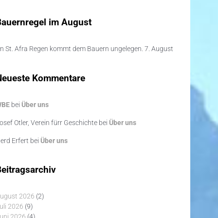
Bauernregel im August
n St. Afra Regen kommt dem Bauern ungelegen. 7. August
Neueste Kommentare
WBE
bei
Über uns
osef Otler, Verein fürr Geschichte
bei
Über uns
erd Erfert
bei
Über uns
eitragsarchiv
ugust 2026
(2)
uli 2026
(9)
uni 2026
(4)