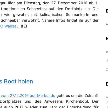
lgau lädt am Dienstag, den 27. Dezember 2016 ab 11
raditionellen Schneefest auf den Dorfplatz ein. Die
n wie gewohnt mit kulinarischen Schmankerln und
Schneebar verwöhnt. Nähere Infos findet ihr auf der
A
C Wallgau
.
BEI
J
G
ns Boot holen
B
l vom 27.12.2016 auf Merkur.de
geht es um die Zukunft
A
Dorfplatzes und des Anwesens Kirchenböbl. Der
J
at auch 2017 wieder zum Jahr der Entscheidung für
J