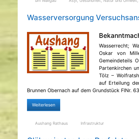
um Wallgau
Asyl
,
Gesundheit
,
Natur und Umwelt
Wasserversorgung Versuchsans
Bekanntmac
Wasserrecht; Wa
Oskar von Mill
Gemeindeteils O
Partenkirchen u
Tölz – Wolfrats
auf Erteilung d
Brunnen Obernach auf dem Grundstück FlNr. 6
Weiterlesen
Aushang Rathaus
Infrastruktur