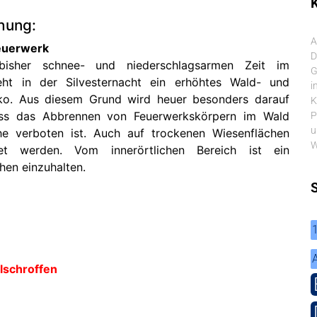
K
hung:
A
Feuerwerk
D
bisher schnee- und niederschlagsarmen Zeit im
G
ht in der Silvesternacht ein erhöhtes Wald- und
i
iko. Aus diesem Grund wird heuer besonders darauf
K
ass das Abbrennen von Feuerwerkskörpern im Wald
P
u
e verboten ist. Auch auf trockenen Wiesenflächen
W
tet werden. Vom innerörtlichen Bereich ist ein
hen einzuhalten.
lschroffen