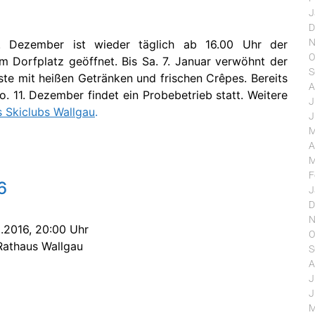
J
D
N
 Dezember ist wieder täglich ab 16.00 Uhr der
O
 Dorfplatz geöffnet. Bis Sa. 7. Januar verwöhnt der
S
ste mit heißen Getränken und frischen Crêpes. Bereits
A
o. 11. Dezember findet ein Probebetrieb statt. Weitere
J
Skiclubs Wallgau
.
J
M
A
M
F
6
J
D
N
.2016, 20:00 Uhr
O
Rathaus Wallgau
S
A
J
J
M