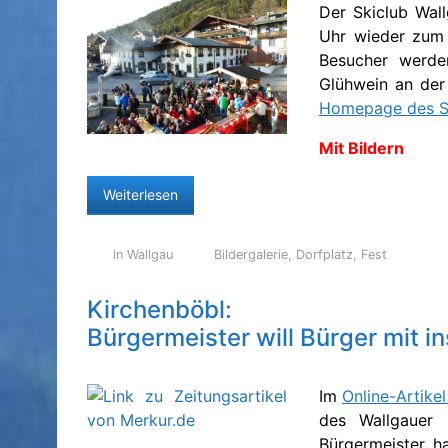
Der Skiclub Wal
Uhr wieder zum t
Besucher werde
Glühwein an der 
Homepage des S
Mit Bildern
Weiterlesen
in Wallgau
Bildergalerie
,
Dorfplatz
,
Fest
Kirchenböbl:
Bürgermeister will Bürger mit i
Im
Online-Artike
des Wallgauer 
Bürgermeister h