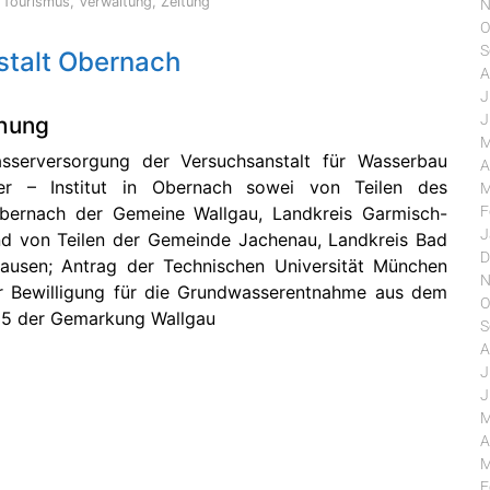
,
Tourismus
,
Verwaltung
,
Zeitung
N
O
S
talt Obernach
A
J
J
hung
M
sserversorgung der Versuchsanstalt für Wasserbau
A
er – Institut in Obernach sowei von Teilen des
M
F
bernach der Gemeine Wallgau, Landkreis Garmisch-
J
nd von Teilen der Gemeinde Jachenau, Landkreis Bad
D
hausen; Antrag der Technischen Universität München
N
er Bewilligung für die Grundwasserentnahme aus dem
O
35 der Gemarkung Wallgau
S
A
J
J
M
A
M
F