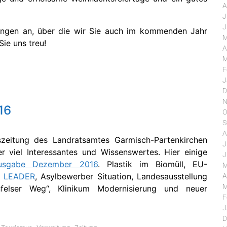
A
J
J
dungen an, über die wir Sie auch im kommenden Jahr
M
Sie uns treu!
A
M
F
J
D
N
16
O
S
A
szeitung des Landratsamtes Garmisch-Partenkirchen
J
r viel Interessantes und Wissenswertes. Hier einige
J
usgabe Dezember 2016
. Plastik im Biomüll, EU-
M
m
LEADER
, Asylbewerber Situation, Landesausstellung
A
M
nfelser Weg“, Klinikum Modernisierung und neuer
F
J
D