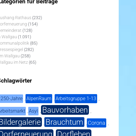
ategorien für Beiträge
ushang Rathaus
(232)
orferneuerung
(154)
emeinderat
(128)
n Wallgau
(1.091)
ommunalpolitik
(85)
ressespiegel
(282)
m Wallgau
(258)
allgau im Netz
(65)
Schlagwörter
1250-Jahre
AlpenRaum
Arbeitsgruppe 1-13
,
,
,
Bauvorhaben
Arbeitsmarkt
Asyl
,
,
,
Bildergalerie
Brauchtum
Corona
,
,
,
Dorferneuerung
Dorfleben
,
,