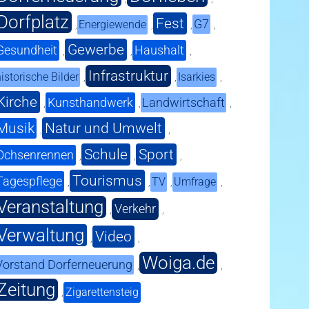
Dorfplatz
Fest
G7
Energiewende
,
,
,
,
Gewerbe
Gesundheit
Haushalt
,
,
,
Infrastruktur
istorische Bilder
Isarkies
,
,
,
Kirche
Kunsthandwerk
Landwirtschaft
,
,
,
Musik
Natur und Umwelt
,
,
Schule
Sport
Ochsenrennen
,
,
,
Tourismus
Tagespflege
TV
Umfrage
,
,
,
,
Veranstaltung
Verkehr
,
,
Verwaltung
Video
,
,
Woiga.de
Vorstand Dorferneuerung
,
,
Zeitung
Zigarettensteig
,