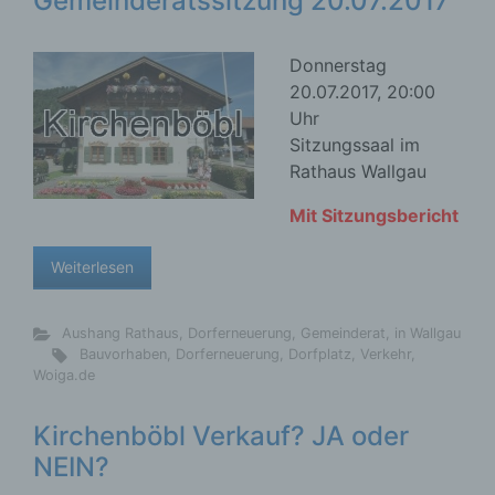
Gemeinderatssitzung 20.07.2017
Donnerstag
20.07.2017, 20:00
Uhr
Sitzungssaal im
Rathaus Wallgau
Mit Sitzungsbericht
Weiterlesen
Aushang Rathaus
,
Dorferneuerung
,
Gemeinderat
,
in Wallgau
Bauvorhaben
,
Dorferneuerung
,
Dorfplatz
,
Verkehr
,
Woiga.de
Kirchenböbl Verkauf? JA oder
NEIN?