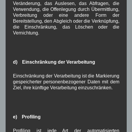
Veränderung, das Auslesen, das Abfragen, die
Josef Otler, Verein fürr Geschichte
bei
Über uns
Verwendung, die Offenlegung durch Übermittlung,
Gerd Erfert
bei
Über uns
Verbreitung oder eine andere Form der
Bereitstellung, den Abgleich oder die Verknüpfung,
die Einschränkung, das Löschen oder die
Beitragsarchiv
Vernichtung.
August 2026
(2)
Juli 2026
(9)
Juni 2026
(4)
d) Einschränkung der Verarbeitung
Mai 2026
(11)
April 2026
(8)
Einschränkung der Verarbeitung ist die Markierung
März 2026
(9)
gespeicherter personenbezogener Daten mit dem
Februar 2026
(6)
Ziel, ihre künftige Verarbeitung einzuschränken.
Januar 2026
(8)
Dezember 2025
(14)
November 2025
(5)
Oktober 2025
(8)
September 2025
(5)
e) Profiling
August 2025
(2)
Juli 2025
(9)
Profiling ist jede Art der automatisierten