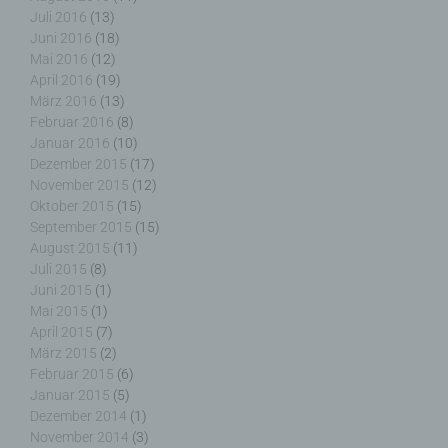
Juli 2016
(13)
Verantwortlicher im Sinne der Datenschutz-
Juni 2016
(18)
Grundverordnung, sonstiger in den Mitgliedstaaten
Mai 2016
(12)
der Europäischen Union geltenden
April 2016
(19)
Datenschutzgesetze und anderer Bestimmungen
März 2016
(13)
mit datenschutzrechtlichem Charakter ist die:
Februar 2016
(8)
Januar 2016
(10)
Nicht kommerzielle Homepage Woiga.de
Dezember 2015
(17)
November 2015
(12)
Wolfgang Behling
Oktober 2015
(15)
September 2015
(15)
Karwendelstraße 9
August 2015
(11)
82499 Wallgau
Juli 2015
(8)
Juni 2015
(1)
Deutschland
Mai 2015
(1)
April 2015
(7)
E-Mail: wolfgang.behling@t-online.de
März 2015
(2)
Februar 2015
(6)
Cookies / SessionStorage / LocalStorage
Januar 2015
(5)
Dezember 2014
(1)
Die Internetseiten verwenden teilweise so
November 2014
(3)
genannte Cookies, LocalStorage und