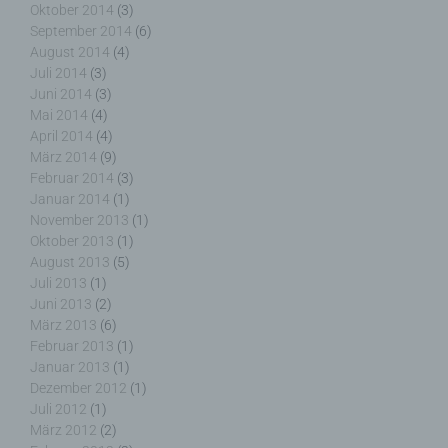
Oktober 2014
(3)
SessionStorage. Dies dient dazu, unser Angebot
September 2014
(6)
nutzerfreundlicher, effektiver und sicherer zu
August 2014
(4)
machen. Local Storage und SessionStorage ist
Juli 2014
(3)
eine Technologie, mit welcher ihr Browser Daten
Juni 2014
(3)
auf Ihrem Computer oder mobilen Gerät
abspeichert. Cookies sind Textdateien, welche
Mai 2014
(4)
über einen Internetbrowser auf einem
April 2014
(4)
Computersystem abgelegt und gespeichert
März 2014
(9)
werden. Sie können die Verwendung von Cookies,
Februar 2014
(3)
LocalStorage und SessionStorage durch
Januar 2014
(1)
entsprechende Einstellung in Ihrem Browser
November 2013
(1)
verhindern.
Oktober 2013
(1)
August 2013
(5)
Juli 2013
(1)
Zahlreiche Internetseiten und Server verwenden
Juni 2013
(2)
Cookies. Viele Cookies enthalten eine sogenannte
März 2013
(6)
Cookie-ID. Eine Cookie-ID ist eine eindeutige
Februar 2013
(1)
Kennung des Cookies. Sie besteht aus einer
Januar 2013
(1)
Zeichenfolge, durch welche Internetseiten und
Dezember 2012
(1)
Server dem konkreten Internetbrowser zugeordnet
werden können, in dem das Cookie gespeichert
Juli 2012
(1)
wurde. Dies ermöglicht es den besuchten
März 2012
(2)