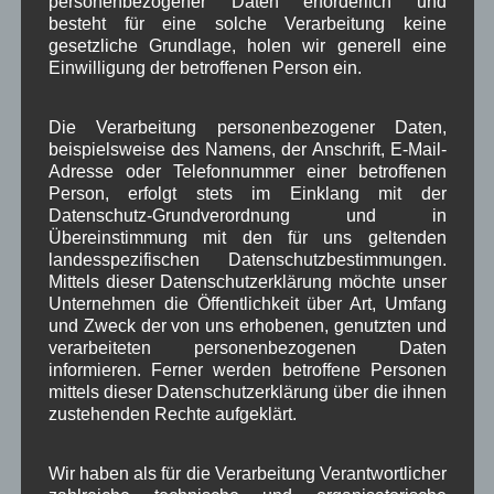
Generalversammlung
personenbezogener Daten erforderlich und
besteht für eine solche Verarbeitung keine
Raiffeisenbank
gesetzliche Grundlage, holen wir generell eine
am 03.08.2017
Einwilligung der betroffenen Person ein.
Die Verarbeitung personenbezogener Daten,
Die Raiffeisenbank
beispielsweise des Namens, der Anschrift, E-Mail-
Wallgau – Krün eG
Adresse oder Telefonnummer einer betroffenen
lädt alle Mitglieder
Person, erfolgt stets im Einklang mit der
zur ordentlichen
Datenschutz-Grundverordnung und in
Generalversammlun
Übereinstimmung mit den für uns geltenden
landesspezifischen Datenschutzbestimmungen.
g am Donnerstag,
Mittels dieser Datenschutzerklärung möchte unser
den 03. August 2017
Unternehmen die Öffentlichkeit über Art, Umfang
nach Wallgau, Zugspitzstraße 11, ins „Haus des
und Zweck der von uns erhobenen, genutzten und
Gastes“ herzlich ein.
verarbeiteten personenbezogenen Daten
Beginn: 19.30 Uhr; Einlass: ab 19:00 Uhr
informieren. Ferner werden betroffene Personen
mittels dieser Datenschutzerklärung über die ihnen
Weiterlesen
zustehenden Rechte aufgeklärt.
in Wallgau
Gewerbe
Wir haben als für die Verarbeitung Verantwortlicher