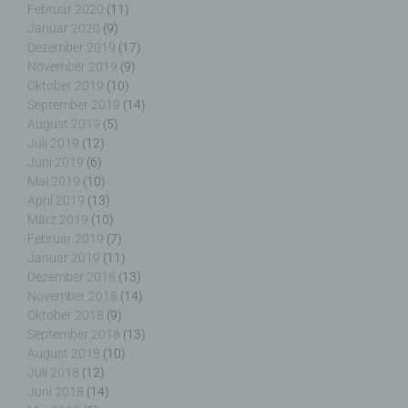
Februar 2020
(11)
der personenbezogene Daten offengelegt werden,
Januar 2020
(9)
unabhängig davon, ob es sich bei ihr um einen
Dezember 2019
(17)
Dritten handelt oder nicht. Behörden, die im
Rahmen eines bestimmten Untersuchungsauftrags
November 2019
(9)
nach dem Unionsrecht oder dem Recht der
Oktober 2019
(10)
Mitgliedstaaten möglicherweise
September 2019
(14)
personenbezogene Daten erhalten, gelten jedoch
August 2019
(5)
nicht als Empfänger.
Juli 2019
(12)
Juni 2019
(6)
Mai 2019
(10)
April 2019
(13)
März 2019
(10)
j) Dritter
Februar 2019
(7)
Januar 2019
(11)
Dritter ist eine natürliche oder juristische Person,
Dezember 2018
(13)
Behörde, Einrichtung oder andere Stelle außer der
November 2018
(14)
betroffenen Person, dem Verantwortlichen, dem
Oktober 2018
(9)
Auftragsverarbeiter und den Personen, die unter
September 2018
(13)
der unmittelbaren Verantwortung des
August 2018
(10)
Verantwortlichen oder des Auftragsverarbeiters
Juli 2018
(12)
befugt sind, die personenbezogenen Daten zu
Juni 2018
(14)
verarbeiten.