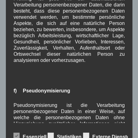
Juni 2025
(7)
Verarbeitung personenbezogener Daten, die darin
Mai 2025
(3)
besteht, dass diese personenbezogenen Daten
April 2025
(8)
verwendet werden, um bestimmte persönliche
März 2025
(5)
Aspekte, die sich auf eine natürliche Person
Februar 2025
(9)
beziehen, zu bewerten, insbesondere, um Aspekte
bezüglich Arbeitsleistung, wirtschaftlicher Lage,
Januar 2025
(8)
Gesundheit, persönlicher Vorlieben, Interessen,
Dezember 2024
(7)
Zuverlässigkeit, Verhalten, Aufenthaltsort oder
November 2024
(14)
Ortswechsel dieser natürlichen Person zu
Oktober 2024
(10)
analysieren oder vorherzusagen.
September 2024
(8)
August 2024
(2)
Juli 2024
(9)
Juni 2024
(4)
Mai 2024
(4)
f) Pseudonymisierung
April 2024
(5)
März 2024
(4)
Pseudonymisierung ist die Verarbeitung
Februar 2024
(4)
personenbezogener Daten in einer Weise, auf
Januar 2024
(5)
welche die personenbezogenen Daten ohne
Dezember 2023
(8)
Hinzuziehung zusätzlicher Informationen nicht
November 2023
(5)
mehr einer spezifischen betroffenen Person
Oktober 2023
(8)
zugeordnet werden können, sofern diese
Essenziell
Statistiken
Externe Dienste