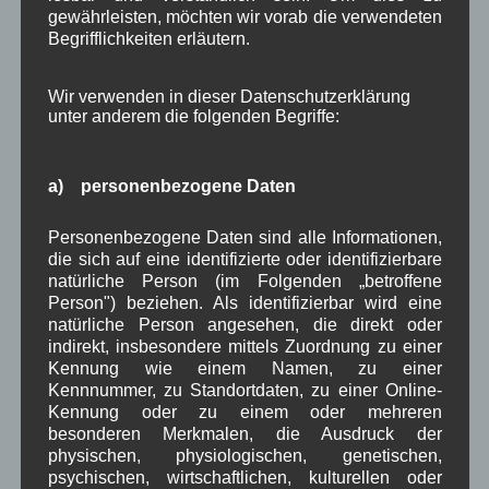
gewährleisten, möchten wir vorab die verwendeten
Begrifflichkeiten erläutern.
Schlagwörter
Wir verwenden in dieser Datenschutzerklärung
1250-Jahre
AlpenRaum
Arbeitsgruppe 1-13
,
,
,
unter anderem die folgenden Begriffe:
Bauvorhaben
Arbeitsmarkt
Asyl
,
,
,
a) personenbezogene Daten
Bildergalerie
Brauchtum
Corona
,
,
,
Dorferneuerung
Dorfleben
Personenbezogene Daten sind alle Informationen,
,
,
die sich auf eine identifizierte oder identifizierbare
Dorfplatz
Fest
natürliche Person (im Folgenden „betroffene
G7
Energiewende
,
,
,
,
Person") beziehen. Als identifizierbar wird eine
Gewerbe
Gesundheit
Haushalt
natürliche Person angesehen, die direkt oder
,
,
,
indirekt, insbesondere mittels Zuordnung zu einer
Infrastruktur
historische Bilder
Isarkies
Kennung wie einem Namen, zu einer
,
,
,
Kennnummer, zu Standortdaten, zu einer Online-
Kirche
Kunsthandwerk
Landwirtschaft
,
,
,
Kennung oder zu einem oder mehreren
besonderen Merkmalen, die Ausdruck der
Musik
Natur und Umwelt
Ochsenrennen
,
,
,
physischen, physiologischen, genetischen,
psychischen, wirtschaftlichen, kulturellen oder