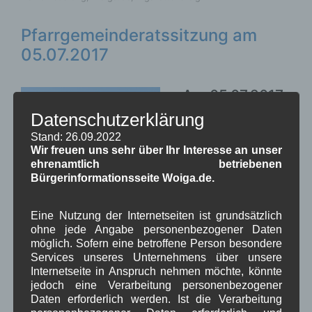
Pfarrgemeinderatssitzung am
05.07.2017
Am 05.07.2017
fand die
Datenschutzerklärung
Pfarrgemeinder
Stand: 26.09.2022
atssitzung in
Wir freuen uns sehr über Ihr Interesse an unser
unserem
ehrenamtlich betriebenen
Pfarrheim statt.
Bürgerinformationsseite Woiga.de.
Mit Sitzungsbericht
Eine Nutzung der Internetseiten ist grundsätzlich
ohne jede Angabe personenbezogener Daten
Weiterlesen
möglich. Sofern eine betroffene Person besondere
Services unseres Unternehmens über unsere
Internetseite in Anspruch nehmen möchte, könnte
in Wallgau
Asyl
,
Kirche
,
Woiga.de
jedoch eine Verarbeitung personenbezogener
Daten erforderlich werden. Ist die Verarbeitung