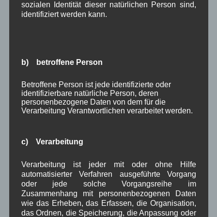
Schule
Sport
Tourismus
Tagespflege
,
,
,
,
sozialen Identität dieser natürlichen Person sind,
identifiziert werden kann.
Veranstaltung
Verkehr
TV
Umfrage
,
,
,
,
Verwaltung
Video
,
,
Woiga.de
Vorstand Dorferneuerung
,
,
b) betroffene Person
Zeitung
Zigarettensteig
,
Betroffene Person ist jede identifizierte oder
identifizierbare natürliche Person, deren
personenbezogene Daten von dem für die
Verarbeitung Verantwortlichen verarbeitet werden.
Bauernregel im August
Laeßt St. Laurenz den Weinberg braten, dann wird die Traube
c) Verarbeitung
wohl geraten. 10. August
Verarbeitung ist jeder mit oder ohne Hilfe
automatisierter Verfahren ausgeführte Vorgang
Neueste Kommentare
oder jede solche Vorgangsreihe im
Zusammenhang mit personenbezogenen Daten
wie das Erheben, das Erfassen, die Organisation,
WBE
bei
Über uns
das Ordnen, die Speicherung, die Anpassung oder