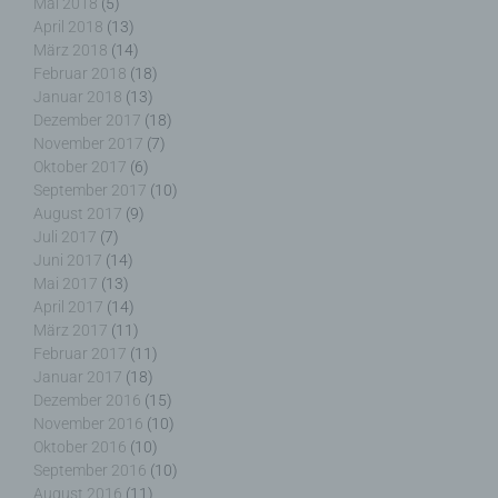
Mai 2018
(5)
April 2018
(13)
März 2018
(14)
Februar 2018
(18)
Januar 2018
(13)
k) Einwilligung
Dezember 2017
(18)
November 2017
(7)
Einwilligung ist jede von der betroffenen Person
Oktober 2017
(6)
freiwillig für den bestimmten Fall in informierter
September 2017
(10)
Weise und unmissverständlich abgegebene
August 2017
(9)
Willensbekundung in Form einer Erklärung oder
Juli 2017
(7)
einer sonstigen eindeutigen bestätigenden
Juni 2017
(14)
Handlung, mit der die betroffene Person zu
Mai 2017
(13)
verstehen gibt, dass sie mit der Verarbeitung der
April 2017
(14)
sie betreffenden personenbezogenen Daten
einverstanden ist.
März 2017
(11)
Februar 2017
(11)
Januar 2017
(18)
Dezember 2016
(15)
November 2016
(10)
Oktober 2016
(10)
Name und Anschrift des für die Verarbeitung
September 2016
(10)
Verantwortlichen
August 2016
(11)