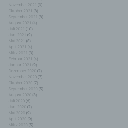
beziehungsweise können die bestimmten Kriterien
November 2021
(9)
seiner Benennung nach dem Unionsrecht oder
Oktober 2021
(8)
dem Recht der Mitgliedstaaten vorgesehen
September 2021
(8)
werden.
August 2021
(4)
Juli 2021
(10)
Juni 2021
(9)
Mai 2021
(5)
April 2021
(4)
h) Auftragsverarbeiter
März 2021
(3)
Februar 2021
(4)
Auftragsverarbeiter ist eine natürliche oder
Januar 2021
(9)
juristische Person, Behörde, Einrichtung oder
Dezember 2020
(7)
andere Stelle, die personenbezogene Daten im
November 2020
(7)
Auftrag des Verantwortlichen verarbeitet.
Oktober 2020
(7)
September 2020
(5)
August 2020
(8)
Juli 2020
(6)
i) Empfänger
Juni 2020
(7)
Mai 2020
(9)
April 2020
(9)
Empfänger ist eine natürliche oder juristische
März 2020
(5)
Person, Behörde, Einrichtung oder andere Stelle,