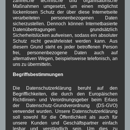
zahlreiche technische und organisatorische
Maßnahmen umgesetzt, um einen möglichst
lückenlosen Schutz der über diese Internetseite
Ende erreicht
verarbeiteten personenbezogenen Daten
sicherzustellen. Dennoch können Internetbasierte
Datenübertragungen grundsätzlich
Sicherheitslücken aufweisen, sodass ein absoluter
Schutz nicht gewährleistet werden kann. Aus
diesem Grund steht es jeder betroffenen Person
frei, personenbezogene Daten auch auf
alternativen Wegen, beispielsweise telefonisch, an
uns zu übermitteln.
Kategorien für Beiträge
Begriffsbestimmungen
Aushang Rathaus
(232)
Die Datenschutzerklärung beruht auf den
Dorferneuerung
(154)
Begrifflichkeiten, die durch den Europäischen
Gemeinderat
(128)
Richtlinien- und Verordnungsgeber beim Erlass
in Wallgau
(1.091)
der Datenschutz-Grundverordnung (DS-GVO)
Kommunalpolitik
(85)
verwendet wurden. Unsere Datenschutzerklärung
Pressespiegel
(282)
soll sowohl für die Öffentlichkeit als auch für
um Wallgau
(258)
unsere Kunden und Geschäftspartner einfach
Wallgau im Netz
(65)
lesbar und verständlich sein. Um dies zu