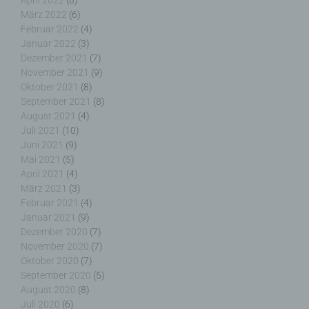
April 2022
(8)
Cookies / SessionStorage / LocalStorage
März 2022
(6)
Februar 2022
(4)
Die Internetseiten verwenden teilweise so
Januar 2022
(3)
genannte Cookies, LocalStorage und
Dezember 2021
(7)
SessionStorage. Dies dient dazu, unser Angebot
November 2021
(9)
nutzerfreundlicher, effektiver und sicherer zu
Oktober 2021
(8)
machen. Local Storage und SessionStorage ist
September 2021
(8)
eine Technologie, mit welcher ihr Browser Daten
August 2021
(4)
auf Ihrem Computer oder mobilen Gerät
Juli 2021
(10)
abspeichert. Cookies sind Textdateien, welche
über einen Internetbrowser auf einem
Juni 2021
(9)
Computersystem abgelegt und gespeichert
Mai 2021
(5)
werden. Sie können die Verwendung von Cookies,
April 2021
(4)
LocalStorage und SessionStorage durch
März 2021
(3)
entsprechende Einstellung in Ihrem Browser
Februar 2021
(4)
verhindern.
Januar 2021
(9)
Dezember 2020
(7)
November 2020
(7)
Zahlreiche Internetseiten und Server verwenden
Oktober 2020
(7)
Cookies. Viele Cookies enthalten eine sogenannte
September 2020
(5)
Cookie-ID. Eine Cookie-ID ist eine eindeutige
August 2020
(8)
Kennung des Cookies. Sie besteht aus einer
Juli 2020
(6)
Zeichenfolge, durch welche Internetseiten und