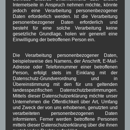
Weiterlesen
Internetseite in Anspruch nehmen möchte, könnte
jedoch eine Verarbeitung personenbezogener
Daten erforderlich werden. Ist die Verarbeitung
in Wallgau
Kirche
,
Woiga.de
personenbezogener Daten erforderlich und
besteht für eine solche Verarbeitung keine
Behördenwegweiser:
gesetzliche Grundlage, holen wir generell eine
Einwilligung der betroffenen Person ein.
BayernPortal
Die Verarbeitung personenbezogener Daten,
Das BayernPortal
beispielsweise des Namens, der Anschrift, E-Mail-
des Freitstaates
Adresse oder Telefonnummer einer betroffenen
Person, erfolgt stets im Einklang mit der
Bayern bietet den
Datenschutz-Grundverordnung und in
Bürgern passend für
Übereinstimmung mit den für uns geltenden
ihre Gemeinde viele
landesspezifischen Datenschutzbestimmungen.
Informationen aus den Bereichen:
Mittels dieser Datenschutzerklärung möchte unser
Bürgerservice
,
Unternehmen die Öffentlichkeit über Art, Umfang
und Zweck der von uns erhobenen, genutzten und
Unternehmerservice
,
Verwaltungsservice
verarbeiteten personenbezogenen Daten
(die Links sind speziell für Informationen zu
informieren. Ferner werden betroffene Personen
Wallgau angepasst)
mittels dieser Datenschutzerklärung über die ihnen