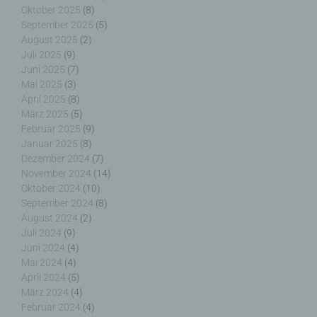
der unmittelbaren Verantwortung des
Oktober 2025
(8)
Verantwortlichen oder des Auftragsverarbeiters
September 2025
(5)
befugt sind, die personenbezogenen Daten zu
August 2025
(2)
verarbeiten.
Juli 2025
(9)
Juni 2025
(7)
Mai 2025
(3)
April 2025
(8)
März 2025
(5)
k) Einwilligung
Februar 2025
(9)
Januar 2025
(8)
Einwilligung ist jede von der betroffenen Person
Dezember 2024
(7)
freiwillig für den bestimmten Fall in informierter
November 2024
(14)
Weise und unmissverständlich abgegebene
Oktober 2024
(10)
Willensbekundung in Form einer Erklärung oder
September 2024
(8)
einer sonstigen eindeutigen bestätigenden
August 2024
(2)
Handlung, mit der die betroffene Person zu
Juli 2024
(9)
verstehen gibt, dass sie mit der Verarbeitung der
Juni 2024
(4)
sie betreffenden personenbezogenen Daten
Mai 2024
(4)
einverstanden ist.
April 2024
(5)
März 2024
(4)
Februar 2024
(4)