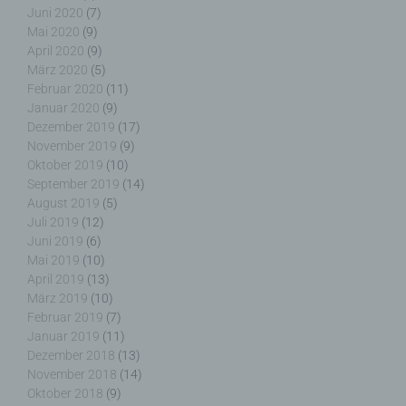
Juni 2020
(7)
Server dem konkreten Internetbrowser zugeordnet
Mai 2020
(9)
werden können, in dem das Cookie gespeichert
wurde. Dies ermöglicht es den besuchten
April 2020
(9)
Internetseiten und Servern, den individuellen
März 2020
(5)
Browser der betroffenen Person von anderen
Februar 2020
(11)
Internetbrowsern, die andere Cookies enthalten,
Januar 2020
(9)
zu unterscheiden. Ein bestimmter Internetbrowser
Dezember 2019
(17)
kann über die eindeutige Cookie-ID wiedererkannt
November 2019
(9)
und identifiziert werden.
Oktober 2019
(10)
September 2019
(14)
August 2019
(5)
Durch den Einsatz von Cookies kann den Nutzern
Juli 2019
(12)
dieser Internetseite nutzerfreundlichere Services
Juni 2019
(6)
bereitstellen, die ohne die Cookie-Setzung nicht
Mai 2019
(10)
möglich wären.
April 2019
(13)
März 2019
(10)
Mittels eines Cookies können die Informationen
Februar 2019
(7)
und Angebote auf unserer Internetseite im Sinne
Januar 2019
(11)
des Benutzers optimiert werden. Cookies
Dezember 2018
(13)
ermöglichen uns, wie bereits erwähnt, die
November 2018
(14)
Benutzer unserer Internetseite wiederzuerkennen.
Oktober 2018
(9)
Zweck dieser Wiedererkennung ist es, den