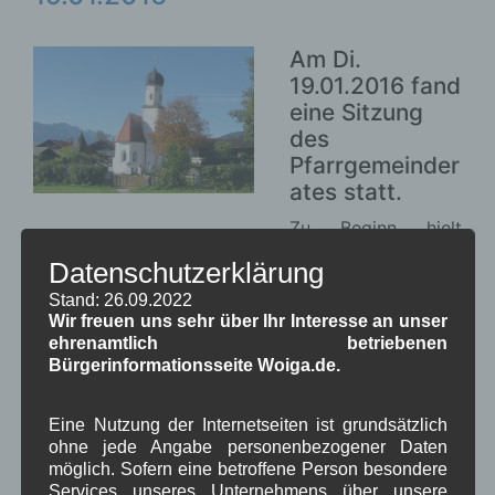
Am Di.
19.01.2016 fand
eine Sitzung
des
Pfarrgemeinder
ates statt.
Zu Beginn hielt
Vorsitzende Kathrin Simon vor den anwesenden
Datenschutzerklärung
Pfarrgemeinderäten/innen Elisabeth Baumann,
Stand: 26.09.2022
Martina Eiter, Florian Neuner, Sabina Neuner und
Wir freuen uns sehr über Ihr Interesse an unser
Elisabeth Stadler sowie Pfarrer Wehrsdorf und
ehrenamtlich betriebenen
Militärpfarrer Sauer wieder eine kurze Rückschau.
Bürgerinformationsseite Woiga.de.
Dabei ging sie unter anderem auf die
Gottesdienste in Wallgau während der Advents-
Eine Nutzung der Internetseiten ist grundsätzlich
und Weihnachtszeit ein.
ohne jede Angabe personenbezogener Daten
Mit kurzem Sitzungsbericht
möglich. Sofern eine betroffene Person besondere
Services unseres Unternehmens über unsere