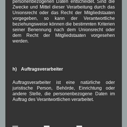
personenbezogenen Daten entscheidet. Sind die
Zwecke und Mittel dieser Verarbeitung durch das
Kirche
Kunsthandwerk
Landwirtschaft
,
,
,
Unionsrecht oder das Recht der Mitgliedstaaten
vorgegeben, so kann der Verantwortliche
Musik
Natur und Umwelt
Ochsenrennen
,
,
,
beziehungsweise können die bestimmten Kriterien
seiner Benennung nach dem Unionsrecht oder
Schule
Sport
Tourismus
Tagespflege
,
,
,
,
dem Recht der Mitgliedstaaten vorgesehen
Veranstaltung
werden.
Verkehr
TV
Umfrage
,
,
,
,
Verwaltung
Video
,
,
Woiga.de
Vorstand Dorferneuerung
,
,
h) Auftragsverarbeiter
Zeitung
Zigarettensteig
,
Auftragsverarbeiter ist eine natürliche oder
juristische Person, Behörde, Einrichtung oder
andere Stelle, die personenbezogene Daten im
Bauernregel im August
Auftrag des Verantwortlichen verarbeitet.
Trockener August ist der Bauern Lust.