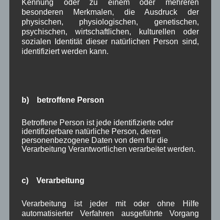
Kennung oder zu einem oder mehreren
Verlängerung der
besonderen Merkmalen, die Ausdruck der
Kunstaustellung bis
physischen, physiologischen, genetischen,
10.01.2016
psychischen, wirtschaftlichen, kulturellen oder
sozialen Identität dieser natürlichen Person sind,
Einladung zur
identifiziert werden kann.
Kunstaustellung für
Sie und ihre Freunde
Georg Kornbichler –
b) betroffene Person
Malerei
im Parkhotel
Betroffene Person ist jede identifizierte oder
Wallgau
identifizierbare natürliche Person, deren
personenbezogene Daten von dem für die
Der Künstler ist für Sie von 17 bis 18 Uhr anwesend
Verarbeitung Verantwortlichen verarbeitet werden.
Wir freuen uns auf ihren Besuch
Mit Bildern der Ausstellung
c) Verarbeitung
Weiterlesen
Verarbeitung ist jeder mit oder ohne Hilfe
automatisierter Verfahren ausgeführte Vorgang