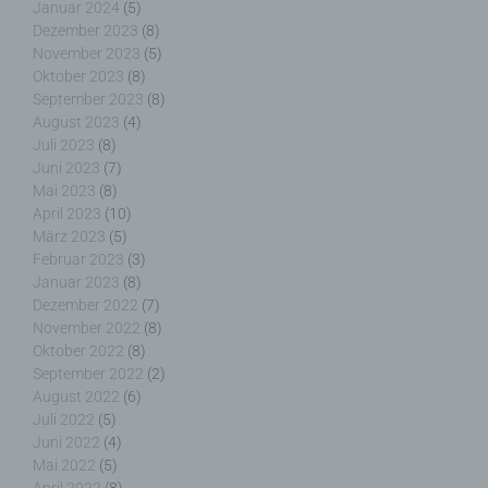
Januar 2024
(5)
Dezember 2023
(8)
Name und Anschrift des für die Verarbeitung
November 2023
(5)
Verantwortlichen
Oktober 2023
(8)
September 2023
(8)
Verantwortlicher im Sinne der Datenschutz-
August 2023
(4)
Grundverordnung, sonstiger in den Mitgliedstaaten
Juli 2023
(8)
der Europäischen Union geltenden
Juni 2023
(7)
Datenschutzgesetze und anderer Bestimmungen
Mai 2023
(8)
mit datenschutzrechtlichem Charakter ist die:
April 2023
(10)
März 2023
(5)
Nicht kommerzielle Homepage Woiga.de
Februar 2023
(3)
Januar 2023
(8)
Wolfgang Behling
Dezember 2022
(7)
November 2022
(8)
Karwendelstraße 9
Oktober 2022
(8)
September 2022
(2)
82499 Wallgau
August 2022
(6)
Deutschland
Juli 2022
(5)
Juni 2022
(4)
E-Mail: wolfgang.behling@t-online.de
Mai 2022
(5)