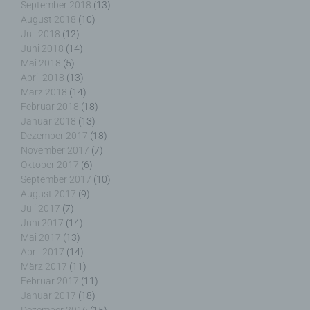
September 2018
(13)
Nutzern die Verwendung unserer Internetseite zu
August 2018
(10)
erleichtern. Der Benutzer einer Internetseite, die
Juli 2018
(12)
Cookies verwendet, muss beispielsweise nicht bei
Juni 2018
(14)
jedem Besuch der Internetseite erneut seine
Mai 2018
(5)
Zugangsdaten eingeben, weil dies von der
April 2018
(13)
Internetseite und dem auf dem Computersystem
März 2018
(14)
des Benutzers abgelegten Cookie übernommen
Februar 2018
(18)
wird. Ein weiteres Beispiel ist das Cookie eines
Januar 2018
(13)
Warenkorbes im Online-Shop. Der Online-Shop
merkt sich die Artikel, die ein Kunde in den
Dezember 2017
(18)
virtuellen Warenkorb gelegt hat, über ein Cookie.
November 2017
(7)
Oktober 2017
(6)
September 2017
(10)
Die betroffene Person kann die Setzung von
August 2017
(9)
Cookies durch unsere Internetseite jederzeit
Juli 2017
(7)
mittels einer entsprechenden Einstellung des
Juni 2017
(14)
genutzten Internetbrowsers verhindern und damit
Mai 2017
(13)
der Setzung von Cookies dauerhaft
April 2017
(14)
widersprechen. Ferner können bereits gesetzte
März 2017
(11)
Cookies jederzeit über einen Internetbrowser oder
Februar 2017
(11)
andere Softwareprogramme gelöscht werden. Dies
Januar 2017
(18)
ist in allen gängigen Internetbrowsern möglich.