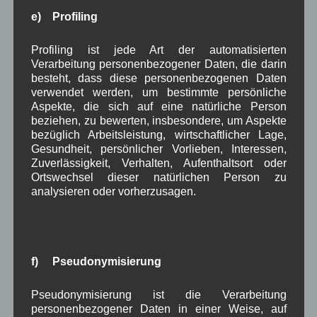
Disclaimer
e) Profiling
Quelle: Aushang am Rathaus Wallgau
Profiling ist jede Art der automatisierten
Aushang Rathaus
,
in Wallgau
Verarbeitung personenbezogener Daten, die darin
besteht, dass diese personenbezogenen Daten
verwendet werden, um bestimmte persönliche
Aspekte, die sich auf eine natürliche Person
Ende erreicht
beziehen, zu bewerten, insbesondere, um Aspekte
bezüglich Arbeitsleistung, wirtschaftlicher Lage,
Gesundheit, persönlicher Vorlieben, Interessen,
Zuverlässigkeit, Verhalten, Aufenthaltsort oder
Ortswechsel dieser natürlichen Person zu
analysieren oder vorherzusagen.
Kategorien für Beiträge
f) Pseudonymisierung
Aushang Rathaus
(232)
Dorferneuerung
(154)
Pseudonymisierung ist die Verarbeitung
Gemeinderat
(128)
personenbezogener Daten in einer Weise, auf