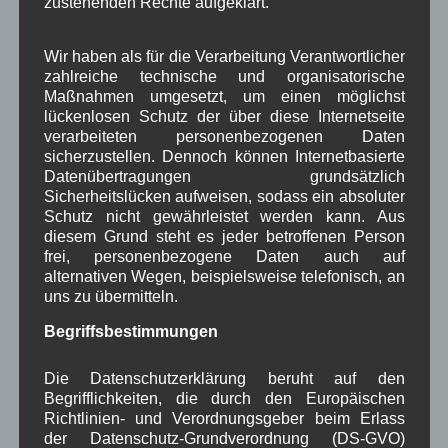
zustehenden Rechte aufgeklärt.
Hier einige konkrete Beispiele für
Wallgau Stand Juli 2015:
Wir haben als für die Verarbeitung Verantwortlicher
Landwirtschaft in Wallgau
zahlreiche technische und organisatorische
Wallgauer Gemeindefinanzen
Maßnahmen umgesetzt, um einen möglichst
lückenlosen Schutz der über diese Internetseite
Einkommenstatistik
verarbeiteten personenbezogenen Daten
Statistik zu Wohngebäuden und Wohnungen
sicherzustellen. Dennoch können Internetbasierte
Statistik zum Fremdenverkehr
Datenübertragungen grundsätzlich
Behördenwegweiser
Sicherheitslücken aufweisen, sodass ein absoluter
Schutz nicht gewährleistet werden kann. Aus
WBE
diesem Grund steht es jeder betroffenen Person
frei, personenbezogene Daten auch auf
alternativen Wegen, beispielsweise telefonisch, an
in Wallgau
,
Wallgau im Netz
Haushalt
,
Tourismus
,
uns zu übermitteln.
Verwaltung
Begriffsbestimmungen
Sternsinger Wallgau 2016
Die Datenschutzerklärung beruht auf den
Begrifflichkeiten, die durch den Europäischen
Auch in diesem Jahr
Richtlinien- und Verordnungsgeber beim Erlass
der Datenschutz-Grundverordnung (DS-GVO)
beteiligten sich