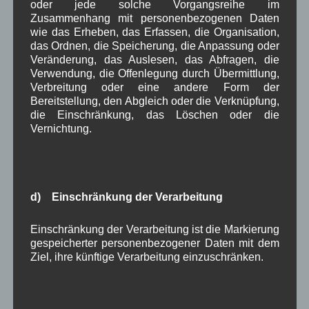
oder jede solche Vorgangsreihe im
in Wallgau
Bildergalerie
,
Kunsthandwerk
,
Zusammenhang mit personenbezogenen Daten
Veranstaltung
wie das Erheben, das Erfassen, die Organisation,
das Ordnen, die Speicherung, die Anpassung oder
Veränderung, das Auslesen, das Abfragen, die
Christbäume entsorgen
Verwendung, die Offenlegung durch Übermittlung,
Verbreitung oder eine andere Form der
Bereitstellung, den Abgleich oder die Verknüpfung,
Christbäume können
die Einschränkung, das Löschen oder die
am Wertstoffhof
Vernichtung.
Wallgau ab
02.01.2016 zu den
Öffnungszeiten
Sa. 09.00 – 11.30
d) Einschränkung der Verarbeitung
Di. 15.00 – 17.00
Fr. 15.00 – 17.30
Einschränkung der Verarbeitung ist die Markierung
in den bereitgestellten Container eingeworfen
gespeicherter personenbezogener Daten mit dem
werden.
Ziel, ihre künftige Verarbeitung einzuschränken.
Bitte die Bäume zerkleinern.
Aushang wurde entfernt.