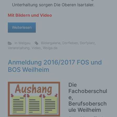
Unterhaltung sorgen Die Oberen Isartaler.
Mit Bildern und Video
Weiterlesen
in Wallgau
Bildergalerie
,
Dorfleben
,
Dorfplatz
,
Veranstaltung
,
Video
,
Woiga.de
Anmeldung 2016/2017 FOS und
BOS Weilheim
Die
Fachoberschul
e,
Berufsobersch
ule Weilheim