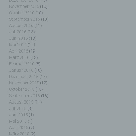
Dezember 2016
(15)
Deaktiviert die betroffene Person die Setzung von
November 2016
(10)
Cookies in dem genutzten Internetbrowser, sind
unter Umständen nicht alle Funktionen unserer
Oktober 2016
(10)
Internetseite vollumfänglich nutzbar.
September 2016
(10)
August 2016
(11)
Erfassung von allgemeinen Daten und
Juli 2016
(13)
Informationen
Juni 2016
(18)
Mai 2016
(12)
Die Internetseite erfasst mit jedem Aufruf der
April 2016
(19)
Internetseite durch eine betroffene Person oder ein
März 2016
(13)
automatisiertes System eine Reihe von
Februar 2016
(8)
allgemeinen Daten und Informationen. Diese
Januar 2016
(10)
allgemeinen Daten und Informationen werden in
Dezember 2015
(17)
den Logfiles des Servers gespeichert. Erfasst
November 2015
(12)
werden können die (1) verwendeten Browsertypen
Oktober 2015
(15)
und Versionen, (2) das vom zugreifenden System
September 2015
(15)
verwendete Betriebssystem, (3) die Internetseite,
August 2015
(11)
von welcher ein zugreifendes System auf unsere
Juli 2015
(8)
Internetseite gelangt (sogenannte Referrer), (4) die
Juni 2015
(1)
Unterwebseiten, welche über ein zugreifendes
Mai 2015
(1)
System auf unserer Internetseite angesteuert
April 2015
(7)
werden, (5) das Datum und die Uhrzeit eines
März 2015
(2)
Zugriffs auf die Internetseite, (6) eine Internet-