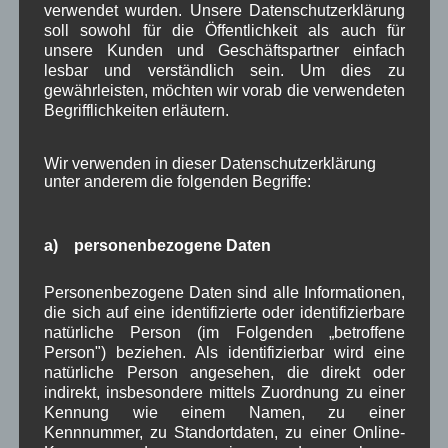
verwendet wurden. Unsere Datenschutzerklärung
Wallgauer Kinder
soll sowohl für die Öffentlichkeit als auch für
und Jugendliche an
unsere Kunden und Geschäftspartner einfach
der weltweiten
lesbar und verständlich sein. Um dies zu
Sternsinger-Aktion. Am Dreikönigstag zogen Sie
gewährleisten, möchten wir vorab die verwendeten
Begrifflichkeiten erläutern.
von Haus zu Haus und brachten Ihren Segen
„
C
hristus
M
ansionem
B
enedicat“ – Christus segne
dieses Haus – in die Häuser der Wallgauer Bürger
Wir verwenden in dieser Datenschutzerklärung
unter anderem die folgenden Begriffe:
und baten um eine Spende für Kinder in Bolivien.
Mit Bildern der Sternsinger
a) personenbezogene Daten
Weiterlesen
Personenbezogene Daten sind alle Informationen,
die sich auf eine identifizierte oder identifizierbare
in Wallgau
Brauchtum
,
Kirche
,
Woiga.de
natürliche Person (im Folgenden „betroffene
Person") beziehen. Als identifizierbar wird eine
Kunstausstellung im Parkhotel
natürliche Person angesehen, die direkt oder
Wallgau verlängert
indirekt, insbesondere mittels Zuordnung zu einer
Kennung wie einem Namen, zu einer
Kennnummer, zu Standortdaten, zu einer Online-