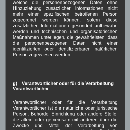
welche die personenbezogenen Daten ohne
in Wallgau
(1.091)
Hinzuziehung zusätzlicher Informationen nicht
Kommunalpolitik
(85)
mehr einer spezifischen betroffenen Person
Pressespiegel
(282)
zugeordnet werden können, sofern diese
um Wallgau
(258)
zusätzlichen Informationen gesondert aufbewahrt
Wallgau im Netz
(65)
werden und technischen und organisatorischen
Maßnahmen unterliegen, die gewährleisten, dass
die personenbezogenen Daten nicht einer
Schlagwörter
identifizierten oder identifizierbaren natürlichen
Person zugewiesen werden.
1250-Jahre
AlpenRaum
Arbeitsgruppe 1-13
,
,
,
Bauvorhaben
Arbeitsmarkt
Asyl
,
,
,
Bildergalerie
Brauchtum
g) Verantwortlicher oder für die Verarbeitung
Corona
,
,
,
Verantwortlicher
Dorferneuerung
Dorfleben
,
,
Verantwortlicher oder für die Verarbeitung
Dorfplatz
Fest
G7
Energiewende
,
,
,
,
Verantwortlicher ist die natürliche oder juristische
Person, Behörde, Einrichtung oder andere Stelle,
Gewerbe
Gesundheit
Haushalt
,
,
,
die allein oder gemeinsam mit anderen über die
Zwecke und Mittel der Verarbeitung von
Infrastruktur
historische Bilder
Isarkies
,
,
,