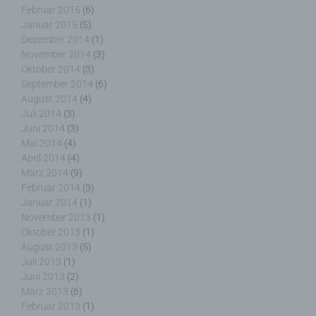
Protokoll-Adresse (IP-Adresse), (7) der Internet-
Februar 2015
(6)
Service-Provider des zugreifenden Systems und
Januar 2015
(5)
(8) sonstige ähnliche Daten und Informationen, die
Dezember 2014
(1)
der Gefahrenabwehr im Falle von Angriffen auf
November 2014
(3)
unsere informationstechnologischen Systeme
Oktober 2014
(3)
dienen.
September 2014
(6)
August 2014
(4)
Juli 2014
(3)
Bei der Nutzung dieser allgemeinen Daten und
Juni 2014
(3)
Informationen ziehen wird keine Rückschlüsse auf
Mai 2014
(4)
die betroffene Person. Diese Informationen werden
April 2014
(4)
vielmehr benötigt, um (1) die Inhalte unserer
März 2014
(9)
Internetseite korrekt auszuliefern, (2) die Inhalte
Februar 2014
(3)
unserer Internetseite sowie die Werbung für diese
Januar 2014
(1)
zu optimieren, (3) die dauerhafte
Funktionsfähigkeit unserer
November 2013
(1)
informationstechnologischen Systeme und der
Oktober 2013
(1)
Technik unserer Internetseite zu gewährleisten
August 2013
(5)
sowie (4) um Strafverfolgungsbehörden im Falle
Juli 2013
(1)
eines Cyberangriffes die zur Strafverfolgung
Juni 2013
(2)
notwendigen Informationen bereitzustellen. Diese
März 2013
(6)
anonym erhobenen Daten und Informationen
Februar 2013
(1)