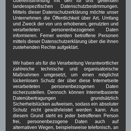
Übereinstimmung mit den für uns geltenden
April 2025
(8)
landesspezifischen Datenschutzbestimmungen.
März 2025
(5)
Mittels dieser Datenschutzerklärung möchte unser
Februar 2025
(9)
Unternehmen die Öffentlichkeit über Art, Umfang
und Zweck der von uns erhobenen, genutzten und
Januar 2025
(8)
verarbeiteten personenbezogenen Daten
Dezember 2024
(7)
informieren. Ferner werden betroffene Personen
November 2024
(14)
mittels dieser Datenschutzerklärung über die ihnen
Oktober 2024
(10)
zustehenden Rechte aufgeklärt.
September 2024
(8)
August 2024
(2)
Juli 2024
(9)
Wir haben als für die Verarbeitung Verantwortlicher
Juni 2024
(4)
zahlreiche technische und organisatorische
Mai 2024
(4)
Maßnahmen umgesetzt, um einen möglichst
April 2024
(5)
lückenlosen Schutz der über diese Internetseite
März 2024
(4)
verarbeiteten personenbezogenen Daten
Februar 2024
(4)
sicherzustellen. Dennoch können Internetbasierte
Januar 2024
(5)
Datenübertragungen grundsätzlich
Dezember 2023
(8)
Sicherheitslücken aufweisen, sodass ein absoluter
Schutz nicht gewährleistet werden kann. Aus
November 2023
(5)
diesem Grund steht es jeder betroffenen Person
Oktober 2023
(8)
frei, personenbezogene Daten auch auf
September 2023
(8)
alternativen Wegen, beispielsweise telefonisch, an
August 2023
(4)