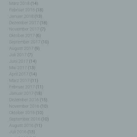
März 2018
(14)
Februar 2018
(18)
Einschränkung der Verarbeitung ist die Markierung
Januar 2018
(13)
gespeicherter personenbezogener Daten mit dem
Dezember 2017
(18)
Ziel, ihre künftige Verarbeitung einzuschränken.
November 2017
(7)
Oktober 2017
(6)
September 2017
(10)
August 2017
(9)
Juli 2017
(7)
e) Profiling
Juni 2017
(14)
Mai 2017
(13)
Profiling ist jede Art der automatisierten
April 2017
(14)
Verarbeitung personenbezogener Daten, die darin
März 2017
(11)
besteht, dass diese personenbezogenen Daten
Februar 2017
(11)
verwendet werden, um bestimmte persönliche
Januar 2017
(18)
Aspekte, die sich auf eine natürliche Person
Dezember 2016
(15)
beziehen, zu bewerten, insbesondere, um Aspekte
November 2016
(10)
bezüglich Arbeitsleistung, wirtschaftlicher Lage,
Oktober 2016
(10)
Gesundheit, persönlicher Vorlieben, Interessen,
Zuverlässigkeit, Verhalten, Aufenthaltsort oder
September 2016
(10)
Ortswechsel dieser natürlichen Person zu
August 2016
(11)
analysieren oder vorherzusagen.
Juli 2016
(13)