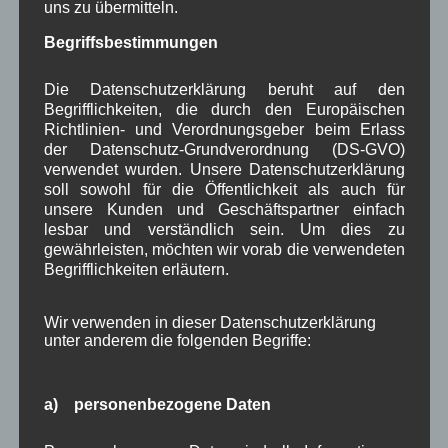
uns zu übermitteln.
Juli 2023
(8)
Juni 2023
(7)
Begriffsbestimmungen
Mai 2023
(8)
April 2023
(10)
Die Datenschutzerklärung beruht auf den
März 2023
(5)
Begrifflichkeiten, die durch den Europäischen
Februar 2023
(3)
Richtlinien- und Verordnungsgeber beim Erlass
Januar 2023
(8)
der Datenschutz-Grundverordnung (DS-GVO)
Dezember 2022
(7)
verwendet wurden. Unsere Datenschutzerklärung
November 2022
(8)
soll sowohl für die Öffentlichkeit als auch für
Oktober 2022
(8)
unsere Kunden und Geschäftspartner einfach
September 2022
(2)
lesbar und verständlich sein. Um dies zu
August 2022
(6)
gewährleisten, möchten wir vorab die verwendeten
Juli 2022
(5)
Begrifflichkeiten erläutern.
Juni 2022
(4)
Mai 2022
(5)
Wir verwenden in dieser Datenschutzerklärung
April 2022
(8)
unter anderem die folgenden Begriffe:
März 2022
(6)
Februar 2022
(4)
Januar 2022
(3)
a) personenbezogene Daten
Dezember 2021
(7)
November 2021
(9)