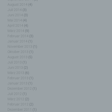
Verantwortlicher
August 2014
(4)
Juli 2014
(3)
Juni 2014
(3)
Verantwortlicher oder für die Verarbeitung
Mai 2014
(4)
Verantwortlicher ist die natürliche oder juristische
April 2014
(4)
Person, Behörde, Einrichtung oder andere Stelle,
die allein oder gemeinsam mit anderen über die
März 2014
(9)
Zwecke und Mittel der Verarbeitung von
Februar 2014
(3)
personenbezogenen Daten entscheidet. Sind die
Januar 2014
(1)
Zwecke und Mittel dieser Verarbeitung durch das
November 2013
(1)
Unionsrecht oder das Recht der Mitgliedstaaten
Oktober 2013
(1)
vorgegeben, so kann der Verantwortliche
August 2013
(5)
beziehungsweise können die bestimmten Kriterien
Juli 2013
(1)
seiner Benennung nach dem Unionsrecht oder
Juni 2013
(2)
dem Recht der Mitgliedstaaten vorgesehen
März 2013
(6)
werden.
Februar 2013
(1)
Januar 2013
(1)
Dezember 2012
(1)
Juli 2012
(1)
März 2012
(2)
h) Auftragsverarbeiter
Februar 2012
(2)
Dezember 2011
(1)