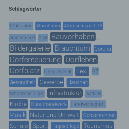
Schlagwörter
1250-Jahre
AlpenRaum
Arbeitsgruppe 1-13
,
,
,
Bauvorhaben
Arbeitsmarkt
Asyl
,
,
,
Bildergalerie
Brauchtum
Corona
,
,
,
Dorferneuerung
Dorfleben
,
,
Dorfplatz
Fest
G7
Energiewende
,
,
,
,
Gewerbe
Gesundheit
Haushalt
,
,
,
Infrastruktur
historische Bilder
Isarkies
,
,
,
Kirche
Kunsthandwerk
Landwirtschaft
,
,
,
Musik
Natur und Umwelt
Ochsenrennen
,
,
,
Schule
Sport
Tourismus
Tagespflege
,
,
,
,