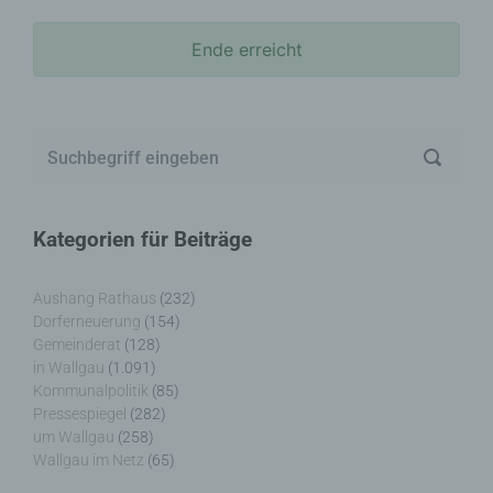
Ende erreicht
Kategorien für Beiträge
Aushang Rathaus
(232)
Dorferneuerung
(154)
Gemeinderat
(128)
in Wallgau
(1.091)
Kommunalpolitik
(85)
Pressespiegel
(282)
um Wallgau
(258)
Wallgau im Netz
(65)