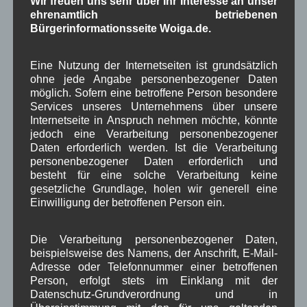
Wir freuen uns sehr über Ihr Interesse an unser
Gerd Erfert
bei
Über uns
ehrenamtlich betriebenen
Bürgerinformationsseite Woiga.de.
Beitragsarchiv
Eine Nutzung der Internetseiten ist grundsätzlich
ohne jede Angabe personenbezogener Daten
August 2026
(3)
möglich. Sofern eine betroffene Person besondere
Juli 2026
(9)
Services unseres Unternehmens über unsere
Juni 2026
(4)
Internetseite in Anspruch nehmen möchte, könnte
Mai 2026
(11)
jedoch eine Verarbeitung personenbezogener
April 2026
(8)
Daten erforderlich werden. Ist die Verarbeitung
personenbezogener Daten erforderlich und
März 2026
(9)
besteht für eine solche Verarbeitung keine
Februar 2026
(6)
gesetzliche Grundlage, holen wir generell eine
Januar 2026
(8)
Einwilligung der betroffenen Person ein.
Dezember 2025
(14)
November 2025
(5)
Oktober 2025
(8)
Die Verarbeitung personenbezogener Daten,
September 2025
(5)
beispielsweise des Namens, der Anschrift, E-Mail-
August 2025
(2)
Adresse oder Telefonnummer einer betroffenen
Juli 2025
(9)
Person, erfolgt stets im Einklang mit der
Juni 2025
(7)
Datenschutz-Grundverordnung und in
Mai 2025
(3)