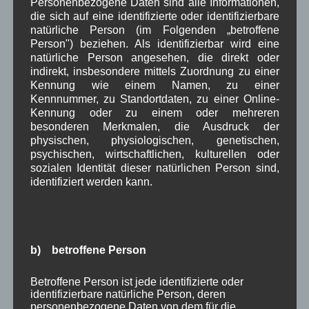
Personenbezogene Daten sind alle Informationen,
Oktober 2021
(8)
die sich auf eine identifizierte oder identifizierbare
September 2021
(8)
natürliche Person (im Folgenden „betroffene
August 2021
(4)
Person") beziehen. Als identifizierbar wird eine
Juli 2021
(10)
natürliche Person angesehen, die direkt oder
Juni 2021
(9)
indirekt, insbesondere mittels Zuordnung zu einer
Mai 2021
(5)
Kennung wie einem Namen, zu einer
April 2021
(4)
Kennnummer, zu Standortdaten, zu einer Online-
März 2021
(3)
Kennung oder zu einem oder mehreren
Februar 2021
(4)
besonderen Merkmalen, die Ausdruck der
Januar 2021
(9)
physischen, physiologischen, genetischen,
Dezember 2020
(7)
psychischen, wirtschaftlichen, kulturellen oder
November 2020
(7)
sozialen Identität dieser natürlichen Person sind,
Oktober 2020
(7)
identifiziert werden kann.
September 2020
(5)
August 2020
(8)
Juli 2020
(6)
Juni 2020
(7)
Mai 2020
(9)
b) betroffene Person
April 2020
(8)
März 2020
(5)
Betroffene Person ist jede identifizierte oder
Februar 2020
(11)
identifizierbare natürliche Person, deren
personenbezogene Daten von dem für die
Januar 2020
(9)