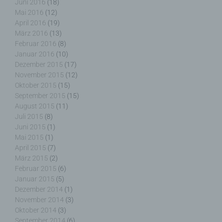
Juni 2016
(18)
Mai 2016
(12)
April 2016
(19)
März 2016
(13)
f) Pseudonymisierung
Februar 2016
(8)
Januar 2016
(10)
Pseudonymisierung ist die Verarbeitung
Dezember 2015
(17)
personenbezogener Daten in einer Weise, auf
November 2015
(12)
welche die personenbezogenen Daten ohne
Oktober 2015
(15)
Hinzuziehung zusätzlicher Informationen nicht
September 2015
(15)
mehr einer spezifischen betroffenen Person
August 2015
(11)
zugeordnet werden können, sofern diese
Juli 2015
(8)
zusätzlichen Informationen gesondert aufbewahrt
Juni 2015
(1)
werden und technischen und organisatorischen
Mai 2015
(1)
Maßnahmen unterliegen, die gewährleisten, dass
April 2015
(7)
die personenbezogenen Daten nicht einer
März 2015
(2)
identifizierten oder identifizierbaren natürlichen
Februar 2015
(6)
Person zugewiesen werden.
Januar 2015
(5)
Dezember 2014
(1)
November 2014
(3)
Oktober 2014
(3)
September 2014
(6)
g) Verantwortlicher oder für die Verarbeitung