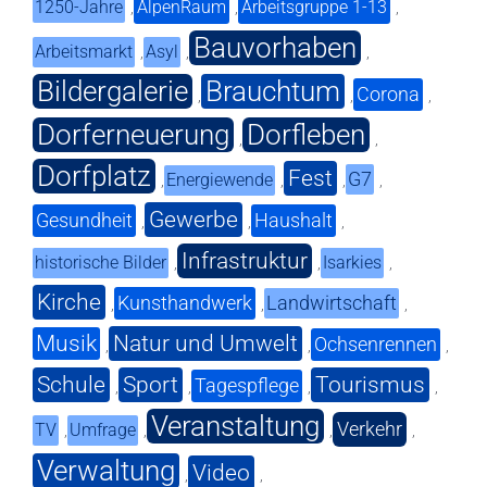
1250-Jahre
AlpenRaum
Arbeitsgruppe 1-13
,
,
,
Bauvorhaben
Arbeitsmarkt
Asyl
,
,
,
Bildergalerie
Brauchtum
Corona
,
,
,
Dorferneuerung
Dorfleben
,
,
Dorfplatz
Fest
G7
Energiewende
,
,
,
,
Gewerbe
Gesundheit
Haushalt
,
,
,
Infrastruktur
historische Bilder
Isarkies
,
,
,
Kirche
Kunsthandwerk
Landwirtschaft
,
,
,
Musik
Natur und Umwelt
Ochsenrennen
,
,
,
Schule
Sport
Tourismus
Tagespflege
,
,
,
,
Veranstaltung
Verkehr
TV
Umfrage
,
,
,
,
Verwaltung
Video
,
,