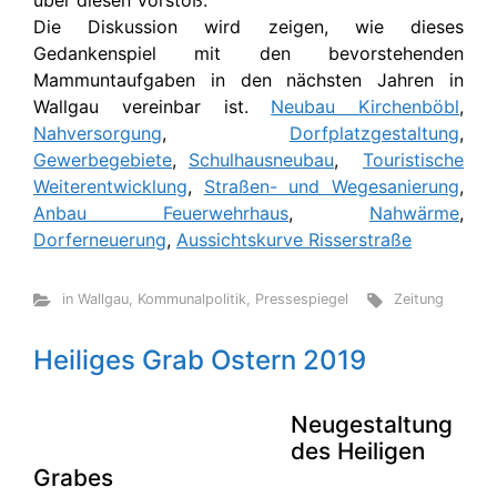
über diesen Vorstoß.
Die Diskussion wird zeigen, wie dieses
Gedankenspiel mit den bevorstehenden
Mammuntaufgaben in den nächsten Jahren in
Wallgau vereinbar ist.
Neubau Kirchenböbl
,
Nahversorgung
,
Dorfplatzgestaltung
,
Gewerbegebiete
,
Schulhausneubau
,
Touristische
Weiterentwicklung
,
Straßen- und Wegesanierung
,
Anbau Feuerwehrhaus
,
Nahwärme
,
Dorferneuerung
,
Aussichtskurve Risserstraße
in Wallgau
,
Kommunalpolitik
,
Pressespiegel
Zeitung
Heiliges Grab Ostern 2019
Neugestaltung
des Heiligen
Grabes