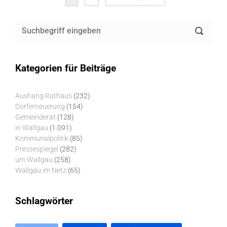
Kategorien für Beiträge
Aushang Rathaus
(232)
Dorferneuerung
(154)
Gemeinderat
(128)
in Wallgau
(1.091)
Kommunalpolitik
(85)
Pressespiegel
(282)
um Wallgau
(258)
Wallgau im Netz
(65)
Schlagwörter