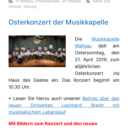
in Wallgau
,
Pressespiegel
,
um Wallgau
Natur und
Umwelt
,
Zeitung
Osterkonzert der Musikkapelle
Die
Musikkapelle
Wallgau
lädt am
Ostersonntag, den
21. April 2019, zum
alljährlichen
Osterkonzert ins
Haus des Gastes ein. Das Konzert beginnt um
10.30 Uhr.
• Lesen Sie hierzu auch unseren
Beitrag über den
neuen Dirigenten Leonhard Breith mit
musiklalischem Lebenslauf
M
it Bildern vom Konzert und den neuen