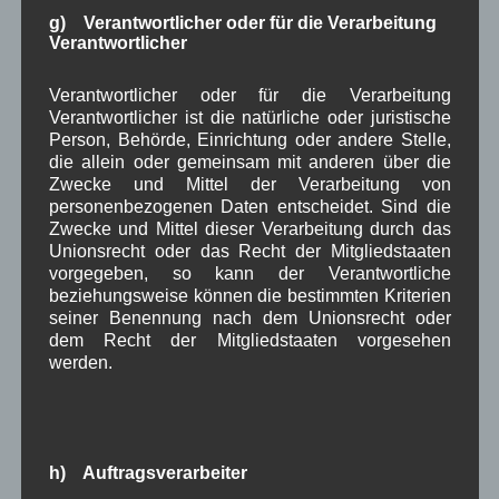
g) Verantwortlicher oder für die Verarbeitung
in Wallgau
,
Kommunalpolitik
,
Pressespiegel
Verantwortlicher
Dorfleben
,
Zeitung
Verantwortlicher oder für die Verarbeitung
Kommunalwahl 2026
Verantwortlicher ist die natürliche oder juristische
Aufstellungsversammlung der
Person, Behörde, Einrichtung oder andere Stelle,
die allein oder gemeinsam mit anderen über die
CSU und FUW
Zwecke und Mittel der Verarbeitung von
personenbezogenen Daten entscheidet. Sind die
Zwecke und Mittel dieser Verarbeitung durch das
Einladung an alle
Unionsrecht oder das Recht der Mitgliedstaaten
interessierten zur
vorgegeben, so kann der Verantwortliche
öffentlichen Aufstellungsversammlung unserer
beziehungsweise können die bestimmten Kriterien
Bewerber für die Gemeinderatswahl am 8. März
seiner Benennung nach dem Unionsrecht oder
dem Recht der Mitgliedstaaten vorgesehen
2026
werden.
Aufstellungsversammlung am 4.12.2025, 19.30
im Gasthof Isartal
Mit Kandidatenliste für den 1. Bürgermeister und
Gemeinderat
h) Auftragsverarbeiter
mit Liste