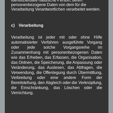
identifizierbare natürliche Person, deren
• Vereine und Veranstaltungen
personenbezogene Daten von dem für die
Verarbeitung Verantwortlichen verarbeitet werden.
• Kommunalwahl 2026
• Weihnachtsgruß
c) Verarbeitung
•
Bürgermeisterbrief als PDF-Dokument auf der
Homepage der Gemeinde Wallgau
Verarbeitung ist jeder mit oder ohne Hilfe
automatisierter Verfahren ausgeführte Vorgang
Quelle: Homepage Gemeinde Wallgau
oder jede solche Vorgangsreihe im
Zusammenhang mit personenbezogenen Daten
wie das Erheben, das Erfassen, die Organisation,
das Ordnen, die Speicherung, die Anpassung oder
in Wallgau
,
Kommunalpolitik
Verwaltung
Veränderung, das Auslesen, das Abfragen, die
Verwendung, die Offenlegung durch Übermittlung,
Verbreitung oder eine andere Form der
Kommunalwahl 2026
Bereitstellung, den Abgleich oder die Verknüpfung,
Aufstellungsversammlung des
die Einschränkung, das Löschen oder die
Vernichtung.
WWV
Einladung