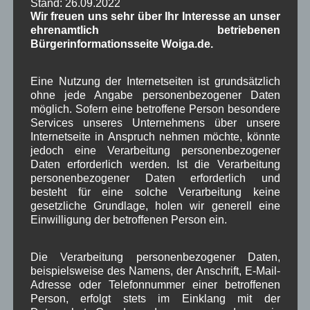
Stand: 26.09.2022
Gemeinderatskandidaten zur Kommunalwahl am 8.
Wir freuen uns sehr über Ihr Interesse an unser
März 2025 zugelassen werden, kann sich ab
ehrenamtlich betriebenen
Bürgerinformationsseite Woiga.de.
10.12.2025 bis 19.01.2026 im Rathaus der
Gemeinde Wallgau in die vorbereitete Liste
eintragen.
Eine Nutzung der Internetseiten ist grundsätzlich
ohne jede Angabe personenbezogener Daten
Stimmenzahl erreicht:
möglich. Sofern eine betroffene Person besondere
Services unseres Unternehmens über unsere
Der Wahlausschuss hat am 20.01.2026 offiziell
Internetseite in Anspruch nehmen möchte, könnte
bekanntgegeben, dass die nötigen
jedoch eine Verarbeitung personenbezogener
Unterschriftenzahlen im Rathaus sowohl für den
Daten erforderlich werden. Ist die Verarbeitung
BfW-Bürgermeisterkandidaten Bastian Eiter als
personenbezogener Daten erforderlich und
auch für die Gemeinderatsliste der BfW erreicht
besteht für eine solche Verarbeitung keine
gesetzliche Grundlage, holen wir generell eine
wurden.
Einwilligung der betroffenen Person ein.
Weiterlesen
Die Verarbeitung personenbezogener Daten,
beispielsweise des Namens, der Anschrift, E-Mail-
in Wallgau
,
Kommunalpolitik
,
Pressespiegel
Zeitung
Adresse oder Telefonnummer einer betroffenen
Person, erfolgt stets im Einklang mit der