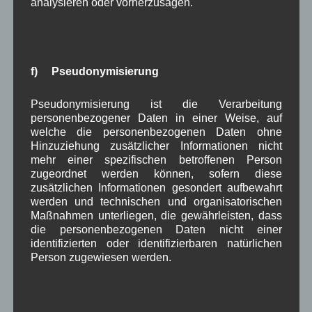
analysieren oder vorherzusagen.
Kommunalwahl 2026
Aufstellungsversammlung der
BfW
f) Pseudonymisierung
Pseudonymisierung ist die Verarbeitung
personenbezogener Daten in einer Weise, auf
Einladung
welche die personenbezogenen Daten ohne
Hinzuziehung zusätzlicher Informationen nicht
Aufstellungsversammlung zur Kommunalwahl
mehr einer spezifischen betroffenen Person
der Wählergruppe Bürger für Wallgau
zugeordnet werden können, sofern diese
zusätzlichen Informationen gesondert aufbewahrt
Einladung aller Vereinsmitglieder
werden und technischen und organisatorischen
am Montag 08.12.2025 um 20 Uhr
Maßnahmen unterliegen, die gewährleisten, dass
die personenbezogenen Daten nicht einer
Mit Kandidatenliste für den 1. Bürgermeister und
identifizierten oder identifizierbaren natürlichen
Gemeinderat, mit Flyer, mit Zeitungsartikel
Person zugewiesen werden.
Weiterlesen