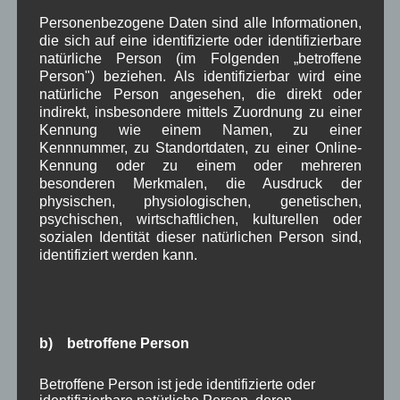
Bürgermeisterbrief
Personenbezogene Daten sind alle Informationen,
zum Jahreswechsel
die sich auf eine identifizierte oder identifizierbare
natürliche Person (im Folgenden „betroffene
2025/2026
Person") beziehen. Als identifizierbar wird eine
Der Brief der an alle
natürliche Person angesehen, die direkt oder
Wallgauer Haushalte
indirekt, insbesondere mittels Zuordnung zu einer
verteilt wird
Kennung wie einem Namen, zu einer
behandelt folgende Themen:
Kennnummer, zu Standortdaten, zu einer Online-
Kennung oder zu einem oder mehreren
• Gemeinderat und Verwaltung
besonderen Merkmalen, die Ausdruck der
physischen, physiologischen, genetischen,
• Bauanträge und Bauleitplanung
psychischen, wirtschaftlichen, kulturellen oder
• Gewerbegebiet
sozialen Identität dieser natürlichen Person sind,
• Feuerwehrgerätehaus
identifiziert werden kann.
• Wasser- und Abwasserversorgung
• Straßen und Verkehr
• ÖPNV und Mobilität
• Dorferneuerung
b) betroffene Person
• Tourismus und Haus des Gastes
• Grundschule und Kindertagesstätte
Betroffene Person ist jede identifizierte oder
• Friedhof