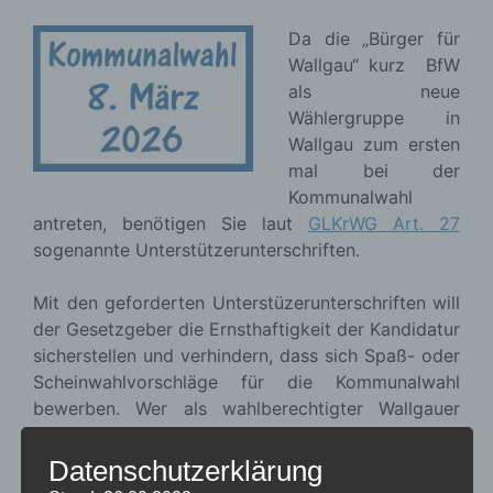
Da die „Bürger für
Wallgau“ kurz BfW
als neue
Wählergruppe in
Wallgau zum ersten
mal bei der
Kommunalwahl
antreten, benötigen Sie laut
GLKrWG Art. 27
sogenannte Unterstützerunterschriften.
Mit den geforderten Unterstüzerunterschriften will
der Gesetzgeber die Ernsthaftigkeit der Kandidatur
sicherstellen und verhindern, dass sich Spaß- oder
Scheinwahlvorschläge für die Kommunalwahl
bewerben. Wer als wahlberechtigter Wallgauer
Bürger möchte, dass die
neue Wählergruppe BfW
„Bürger für Wallgau“
mit ihrem
Datenschutzerklärung
Bürgermeisterkandidaten und mit ihren