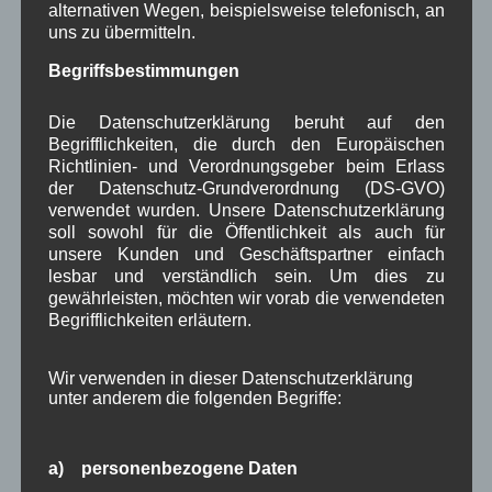
alternativen Wegen, beispielsweise telefonisch, an
Dorferneuerung und kommunalen Themen wie
uns zu übermitteln.
die Sicherheit für unsere Kinder in der Schule.
Begriffsbestimmungen
Weiterlesen
Die Datenschutzerklärung beruht auf den
Begrifflichkeiten, die durch den Europäischen
in Wallgau
,
Kommunalpolitik
Verwaltung
,
Woiga.de
Richtlinien- und Verordnungsgeber beim Erlass
der Datenschutz-Grundverordnung (DS-GVO)
verwendet wurden. Unsere Datenschutzerklärung
Wallgaus Bürgermeister
soll sowohl für die Öffentlichkeit als auch für
informiert
unsere Kunden und Geschäftspartner einfach
lesbar und verständlich sein. Um dies zu
gewährleisten, möchten wir vorab die verwendeten
Bürgermeisterb
Begrifflichkeiten erläutern.
rief
Wir verwenden in dieser Datenschutzerklärung
Bastian Eiter, 1.
unter anderem die folgenden Begriffe:
Bürgermeister von
Wallgau informiert
die Bürger mit
a) personenbezogene Daten
seinem