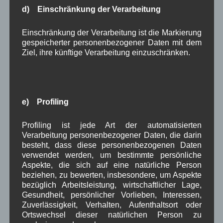
Aufstellungsversa
d) Einschränkung der Verarbeitung
mmlung zur
Kommunalwahl
Einschränkung der Verarbeitung ist die Markierung
2026
gespeicherter personenbezogener Daten mit dem
Ziel, ihre künftige Verarbeitung einzuschränken.
Der Wallgauer
Wählerverein lädt
alle Vereinsmitglieder zur
Aufstellungsversammlung für die
e) Profiling
Gemeinderatsliste zur Kommunalwahl ein.
Mittwoch , den 10. Dezember 2025 um 20.00
Uhr
Profiling ist jede Art der automatisierten
im Haus des Gastes, Zugspitzstraße 11 in 82499
Verarbeitung personenbezogener Daten, die darin
Wallgau.
besteht, dass diese personenbezogenen Daten
verwendet werden, um bestimmte persönliche
Mit Liste der Gemeinderatskandidaten und
Aspekte, die sich auf eine natürliche Person
Gruppenfoto
beziehen, zu bewerten, insbesondere, um Aspekte
bezüglich Arbeitsleistung, wirtschaftlicher Lage,
Weiterlesen
Gesundheit, persönlicher Vorlieben, Interessen,
Zuverlässigkeit, Verhalten, Aufenthaltsort oder
Ortswechsel dieser natürlichen Person zu
in Wallgau
,
Kommunalpolitik