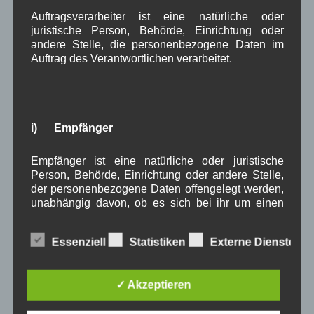
Auftragsverarbeiter ist eine natürliche oder
juristische Person, Behörde, Einrichtung oder
Weiterlesen
andere Stelle, die personenbezogene Daten im
Auftrag des Verantwortlichen verarbeitet.
in Wallgau
,
Kommunalpolitik
Turnhallen Neubau, Suche nach
Einsparungen
i) Empfänger
Empfänger ist eine natürliche oder juristische
Im
Online-Artikel
Person, Behörde, Einrichtung oder andere Stelle,
vom 20.10.2025 auf
der personenbezogene Daten offengelegt werden,
unabhängig davon, ob es sich bei ihr um einen
Merkur.de
geht es um die extrem gestiegenen
Dritten handelt oder nicht. Behörden, die im
Kosten für die geplante Kleinsport-Turnhalle in
Rahmen eines bestimmten Untersuchungsauftrags
Wallgau und um die Suche nach möglichen
Essenziell
Statistiken
Externe Dienste
nach dem Unionsrecht oder dem Recht der
Einsparungen.
Mitgliedstaaten möglicherweise
Weitere Punkte des Artikels sind die zweite
personenbezogene Daten erhalten, gelten jedoch
✓ Akzeptieren
nicht als Empfänger.
Trinkwasserleitung, der Anbau des
Feuerwehrhauses und die Dorferneuerung mit dem