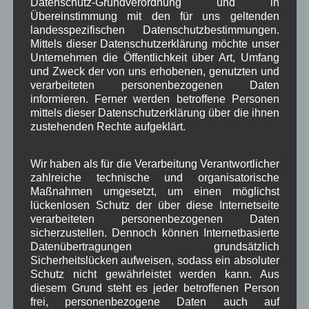
Datenschutz-Grundverordnung und in
10 Jahre Bürgerinformation für
Übereinstimmung mit den für uns geltenden
Wallgau
landesspezifischen Datenschutzbestimmungen.
Mittels dieser Datenschutzerklärung möchte unser
Unternehmen die Öffentlichkeit über Art, Umfang
Transparenz
und Zweck der von uns erhobenen, genutzten und
und sachliche
verarbeiteten personenbezogenen Daten
Bürgerinformati
informieren. Ferner werden betroffene Personen
mittels dieser Datenschutzerklärung über die ihnen
on aus Wallgau
zustehenden Rechte aufgeklärt.
für Wallgau
Unser Ziel ist es den
Wir haben als für die Verarbeitung Verantwortlicher
Wallgauer
zahlreiche technische und organisatorische
Bürgerinnen und Bürgern die Möglichkeit zu geben,
Maßnahmen umgesetzt, um einen möglichst
lückenlosen Schutz der über diese Internetseite
sich daheim am Computer ausführlich, sachlich
verarbeiteten personenbezogenen Daten
und übersichtlich über aktuelle kommunale
sicherzustellen. Dennoch können Internetbasierte
Vorhaben und Abläufe in Wallgau zu informieren.
Datenübertragungen grundsätzlich
Lesen Sie hier über unsere erfolgreiche 10-
Sicherheitslücken aufweisen, sodass ein absoluter
jährige Unterstützung des Gemeinderats und der
Schutz nicht gewährleistet werden kann. Aus
diesem Grund steht es jeder betroffenen Person
Gemeinde Wallgau
frei, personenbezogene Daten auch auf
z.B. in Sachen Bürgerinformation,