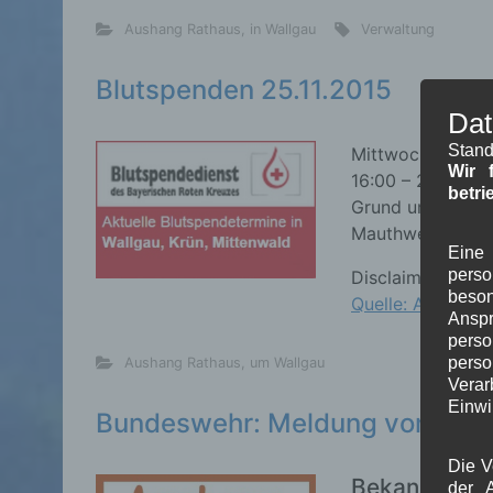
Aushang Rathaus
,
in Wallgau
Verwaltung
Blutspenden 25.11.2015
Dat
Stand
Mittwoch 25.11.2
Wir 
16:00 – 20:00 Uh
betri
Grund und Mittel
Mauthweg 11, Mi
Eine 
pers
Disclaimer
beson
Quelle: Aushang
Ansp
perso
pers
Aushang Rathaus
,
um Wallgau
Verar
Einwi
Bundeswehr: Meldung von Übu
Die V
Bekanntmac
der A