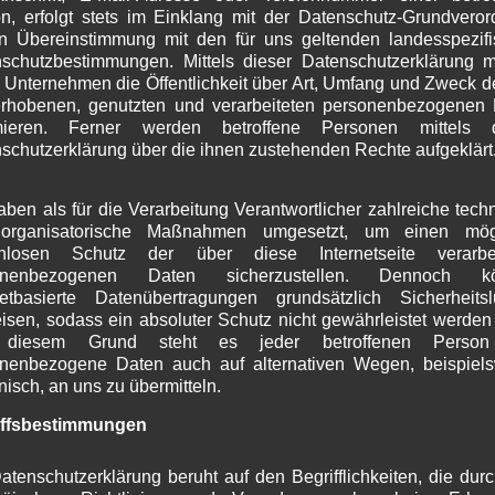
n, erfolgt stets im Einklang mit der Datenschutz-Grundvero
J
aserne meldet einen Überlebenslehrgang mit ca. 30
n Übereinstimmung mit den für uns geltenden landesspezif
M
fahrzeugen und 3 Sonderfahrzeugen (
Hägglunds
) für
schutzbestimmungen. Mittels dieser Datenschutzerklärung 
A
 17.11. bis 18.11.2015 im Bereich Eschenlohe, Kuhalm,
 Unternehmen die Öffentlichkeit über Art, Umfang und Zweck d
M
rhobenen, genutzten und verarbeiteten personenbezogenen
Alm und Wallgau Holzplatz an. Kein Einsatz von Waffen
F
rmieren. Ferner werden betroffene Personen mittels d
J
schutzerklärung über die ihnen zustehenden Rechte aufgeklärt
D
Rathaus.
N
O
aben als für die Verarbeitung Verantwortlicher zahlreiche tech
S
organisatorische Maßnahmen umgesetzt, um einen mögl
A
enlosen Schutz der über diese Internetseite verarbei
J
onenbezogenen Daten sicherzustellen. Dennoch k
netbasierte Datenübertragungen grundsätzlich Sicherheits
J
isen, sodass ein absoluter Schutz nicht gewährleistet werden
M
diesem Grund steht es jeder betroffenen Person 
A
nenbezogene Daten auch auf alternativen Wegen, beispiel
M
onisch, an uns zu übermitteln.
F
J
iffsbestimmungen
D
N
 Gedenken anläßlich des Volkstrauertages.
atenschutzerklärung beruht auf den Begrifflichkeiten, die dur
O