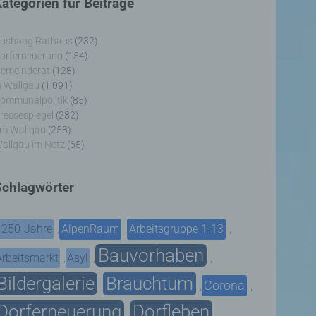
ategorien für Beiträge
ushang Rathaus
(232)
orferneuerung
(154)
emeinderat
(128)
n Wallgau
(1.091)
ommunalpolitik
(85)
ressespiegel
(282)
m Wallgau
(258)
allgau im Netz
(65)
Schlagwörter
1250-Jahre
AlpenRaum
Arbeitsgruppe 1-13
,
,
,
Bauvorhaben
Arbeitsmarkt
Asyl
,
,
,
Bildergalerie
Brauchtum
Corona
,
,
,
Dorferneuerung
Dorfleben
,
,