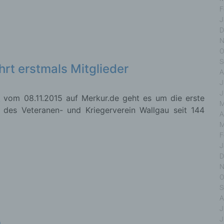
F
J
D
inschränkung der Verarbeitung
N
O
S
chränkung der Verarbeitung ist die Markierung gespeich
hrt erstmals Mitglieder
A
onenbezogener Daten mit dem Ziel, ihre künftige Verarbe
J
schränken.
J
l
vom 08.11.2015 auf Merkur.de geht es um die erste
M
g des Veteranen- und Kriegerverein Wallgau seit 144
A
M
ofiling
F
J
D
ling ist jede Art der automatisierten Verarbeitung personenbez
N
, die darin besteht, dass diese personenbezogenen Daten ver
n, um bestimmte persönliche Aspekte, die sich auf eine natü
O
on beziehen, zu bewerten, insbesondere, um Aspekte bezü
S
tsleistung, wirtschaftlicher Lage, Gesundheit, persönlicher Vorl
A
essen, Zuverlässigkeit, Verhalten, Aufenthaltsort oder Ortsw
J
r natürlichen Person zu analysieren oder vorherzusagen.
J
n