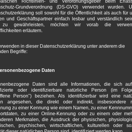
päischen Richtlinien- und Verordnungsgeber beim Erlas
S
olkstrauertages findet am Sonntag, den 15. November
nschutz-Grundverordnung (DS-GVO) verwendet wurden. U
A
hr in der Pfarrkirche Wallgau zum Gedenken der
schutzerklärung soll sowohl für die Öffentlichkeit als auch für 
J
n und Geschäftspartner einfach lesbar und verständlich se
torbenen und Vermissten aller Kriege ein Gottesdienst
J
 zu gewährleisten, möchten wir vorab die verwen
er Ehrung am Kriegerdenkmal statt.
M
flichkeiten erläutern.
A
re die Mitglieder der Vereine und Verbände werden
M
nehmen.
erwenden in dieser Datenschutzerklärung unter anderem die
F
nden Begriffe:
J
D
N
ersonenbezogene Daten
O
S
A
nenbezogene Daten sind alle Informationen, die sich au
J
ifizierte oder identifizierbare natürliche Person (im Fol
pekten 2014-2020
offene Person") beziehen. Als identifizierbar wird eine natü
J
on angesehen, die direkt oder indirekt, insbesondere mi
M
nung zu einer Kennung wie einem Namen, zu einer Kennnumm
A
on Woiga.de, liebe Wallgauer Bürger,
ortdaten, zu einer Online-Kennung oder zu einem oder me
M
deren Merkmalen, die Ausdruck der physischen, physiologi
nis der drei im Wallgauer Gemeinderat vertretenen
F
ischen, psychischen, wirtschaftlichen, kulturellen oder so
ppierungen, haben wir die Rubrik Kommunalpolitik um
J
tät dieser natürlichen Person sind, identifiziert werden kann.