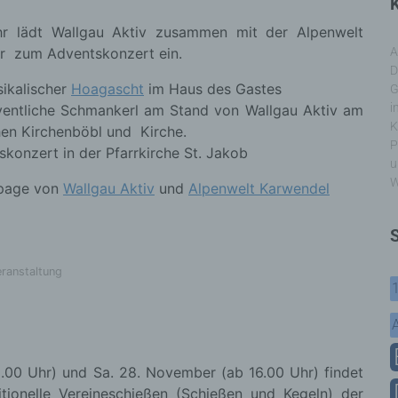
K
hr lädt Wallgau Aktiv zusammen mit der Alpenwelt
r zum Adventskonzert ein.
A
D
ikalischer
Hoagascht
im Haus des Gastes
G
i
ventliche Schmankerl am Stand von Wallgau Aktiv am
K
hen Kirchenböbl und Kirche.
P
konzert in der Pfarrkirche St. Jakob
u
W
epage von
Wallgau Aktiv
und
Alpenwelt Karwendel
ranstaltung
8.00 Uhr) und Sa. 28. November (ab 16.00 Uhr) findet
itionelle Vereineschießen (Schießen und Kegeln) der