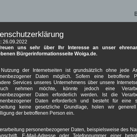
W
enschutzerklärung
v
: 26.09.2022
015
freuen uns sehr über Ihr Interesse an unser ehrenam
r
ebenen Bürgerinformationsseite Woiga.de.
schule
ttenwald
Nutzung der Internetseiten ist grundsätzlich ohne jede 
onenbezogener Daten möglich. Sofern eine betroffene P
dere Services unseres Unternehmens über unsere Internetse
J
 am Rathaus Wallgau
ruch nehmen möchte, könnte jedoch eine Verarbe
nenbezogener Daten erforderlich werden. Ist die Verarb
G
onenbezogener Daten erforderlich und besteht für eine s
beitung keine gesetzliche Grundlage, holen wir generel
B
lligung der betroffenen Person ein.
ng
erarbeitung personenbezogener Daten, beispielsweise des N
A
hung:
nschrift, E-Mail-Adresse oder Telefonnummer einer betro
J