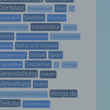
Dorfplatz
Fest
G7
Energiewende
,
,
,
,
Gewerbe
Gesundheit
Haushalt
,
,
,
Infrastruktur
istorische Bilder
Isarkies
,
,
,
Kirche
Kunsthandwerk
Landwirtschaft
,
,
,
Musik
Natur und Umwelt
,
,
Schule
Sport
Ochsenrennen
,
,
,
Tourismus
Tagespflege
TV
Umfrage
,
,
,
,
Veranstaltung
Verkehr
,
,
Verwaltung
Video
,
,
Woiga.de
Vorstand Dorferneuerung
,
,
Zeitung
Zigarettensteig
,