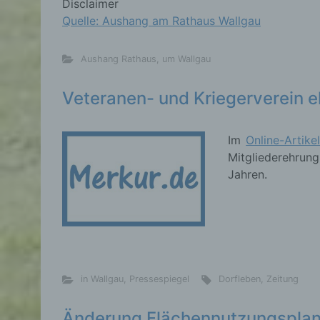
Disclaimer
Quelle: Aushang am Rathaus Wallgau
d) E
Aushang Rathaus
,
um Wallgau
Eins
Veteranen- und Kriegerverein e
pers
einzu
Im
Online-Artike
Mitgliederehrun
Jahren.
e) Pr
Profi
Daten
werde
Pers
in Wallgau
,
Pressespiegel
Dorfleben
,
Zeitung
Arbei
Inter
diese
Änderung Flächennutzungspla