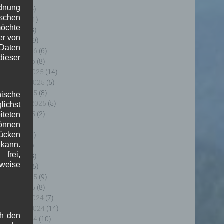
rdnung
uni 2026
(4)
ischen
ai 2026
(11)
möchte
pril 2026
(8)
er von
ärz 2026
(9)
 Daten
ebruar 2026
(6)
ieser
anuar 2026
(8)
.
ezember 2025
(14)
ovember 2025
(5)
ktober 2025
(8)
nische
eptember 2025
(5)
ichst
ugust 2025
(2)
teten
uli 2025
(9)
önnen
lücken
uni 2025
(7)
 kann.
ai 2025
(3)
frei,
pril 2025
(8)
sweise
ärz 2025
(5)
ebruar 2025
(9)
anuar 2025
(8)
ezember 2024
(7)
ovember 2024
(14)
ch den
ktober 2024
(10)