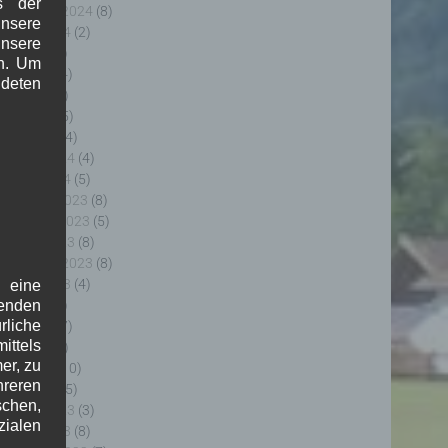
s der
eptember 2024
(8)
nsere
ugust 2024
(2)
unsere
uli 2024
(9)
in. Um
uni 2024
(4)
deten
ai 2024
(4)
pril 2024
(5)
ärz 2024
(4)
ebruar 2024
(4)
anuar 2024
(5)
ezember 2023
(8)
ovember 2023
(5)
ktober 2023
(8)
eptember 2023
(8)
ugust 2023
(4)
f eine
uli 2023
(8)
genden
rliche
uni 2023
(7)
ttels
ai 2023
(8)
er, zu
pril 2023
(10)
hreren
ärz 2023
(5)
schen,
ebruar 2023
(3)
zialen
anuar 2023
(8)