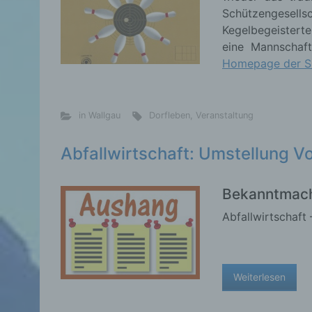
Schützengesells
Kegelbegeisterte
eine Mannschaft
Homepage der S
in Wallgau
Dorfleben
,
Veranstaltung
Abfallwirtschaft: Umstellung V
Bekanntmac
Abfallwirtschaft
Weiterlesen