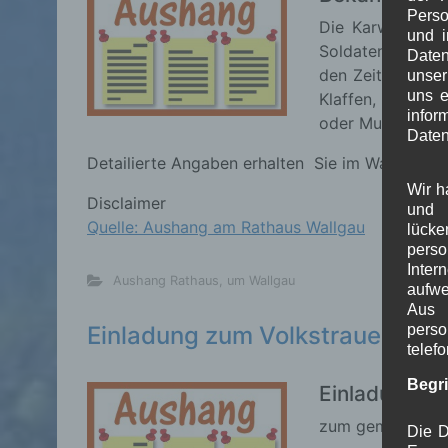
Perso
Die Karwendel K
und i
Soldaten, 2 Rad
Daten
den Zeitraum vom
unser
uns e
Klaffen, Krüner 
info
oder Munition.
Daten
Detailierte Angaben erhalten Sie im Wallgauer 
Wir h
Disclaimer
und 
Quelle: Aushang am Rathaus Wallgau
lück
pers
Inter
Aushang Rathaus
,
um Wallgau
aufwe
Aus 
Einladung zum Volkstrauertag
perso
telef
Begr
Einladung
zum gemeinsamen
Die D