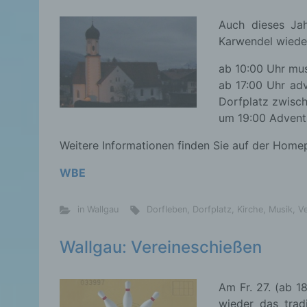
Auch dieses Ja
Karwendel wiede
ab 10:00 Uhr mus
ab 17:00 Uhr ad
Dorfplatz zwisc
um 19:00 Advents
Weitere Informationen finden Sie auf der Hom
WBE
in Wallgau
Dorfleben
,
Dorfplatz
,
Kirche
,
Musik
,
Ve
Wallgau: Vereineschießen
Am Fr. 27. (ab 1
wieder das trad