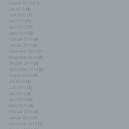
August 2015
(11)
Auftrag des Verantwortlichen verarbeitet.
Juli 2015
(8)
Juni 2015
(1)
Mai 2015
(1)
April 2015
(7)
i) Empfänger
März 2015
(2)
Februar 2015
(6)
Januar 2015
(5)
Empfänger ist eine natürliche oder juristische
Person, Behörde, Einrichtung oder andere Stelle,
Dezember 2014
(1)
der personenbezogene Daten offengelegt werden,
November 2014
(3)
unabhängig davon, ob es sich bei ihr um einen
Oktober 2014
(3)
Dritten handelt oder nicht. Behörden, die im
September 2014
(6)
Rahmen eines bestimmten Untersuchungsauftrags
August 2014
(4)
nach dem Unionsrecht oder dem Recht der
Juli 2014
(3)
Mitgliedstaaten möglicherweise
Juni 2014
(3)
personenbezogene Daten erhalten, gelten jedoch
Mai 2014
(4)
nicht als Empfänger.
April 2014
(4)
März 2014
(9)
Februar 2014
(3)
Januar 2014
(1)
November 2013
(1)
j) Dritter