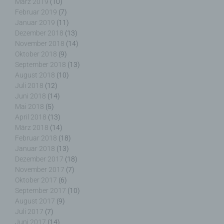
März 2019
(10)
Februar 2019
(7)
f) Pseudonymisierung
Januar 2019
(11)
Dezember 2018
(13)
Pseudonymisierung ist die Verarbeitung
November 2018
(14)
personenbezogener Daten in einer Weise, auf
Oktober 2018
(9)
welche die personenbezogenen Daten ohne
September 2018
(13)
Hinzuziehung zusätzlicher Informationen nicht
August 2018
(10)
mehr einer spezifischen betroffenen Person
Juli 2018
(12)
zugeordnet werden können, sofern diese
Juni 2018
(14)
zusätzlichen Informationen gesondert aufbewahrt
Mai 2018
(5)
werden und technischen und organisatorischen
April 2018
(13)
Maßnahmen unterliegen, die gewährleisten, dass
März 2018
(14)
die personenbezogenen Daten nicht einer
Februar 2018
(18)
identifizierten oder identifizierbaren natürlichen
Januar 2018
(13)
Person zugewiesen werden.
Dezember 2017
(18)
November 2017
(7)
Oktober 2017
(6)
September 2017
(10)
g) Verantwortlicher oder für die Verarbeitung
August 2017
(9)
Verantwortlicher
Juli 2017
(7)
Juni 2017
(14)