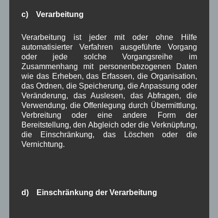
September 2022
(2)
c) Verarbeitung
August 2022
(6)
Juli 2022
(5)
Verarbeitung ist jeder mit oder ohne Hilfe
Juni 2022
(4)
automatisierter Verfahren ausgeführte Vorgang
Mai 2022
(5)
oder jede solche Vorgangsreihe im
April 2022
(8)
Zusammenhang mit personenbezogenen Daten
März 2022
(6)
wie das Erheben, das Erfassen, die Organisation,
Februar 2022
(4)
das Ordnen, die Speicherung, die Anpassung oder
Januar 2022
(3)
Veränderung, das Auslesen, das Abfragen, die
Dezember 2021
(7)
Verwendung, die Offenlegung durch Übermittlung,
November 2021
(9)
Verbreitung oder eine andere Form der
Oktober 2021
(8)
Bereitstellung, den Abgleich oder die Verknüpfung,
September 2021
(8)
die Einschränkung, das Löschen oder die
August 2021
(4)
Vernichtung.
Juli 2021
(10)
Juni 2021
(9)
Mai 2021
(5)
April 2021
(4)
d) Einschränkung der Verarbeitung
März 2021
(3)
Februar 2021
(4)
Januar 2021
(9)
Einschränkung der Verarbeitung ist die Markierung