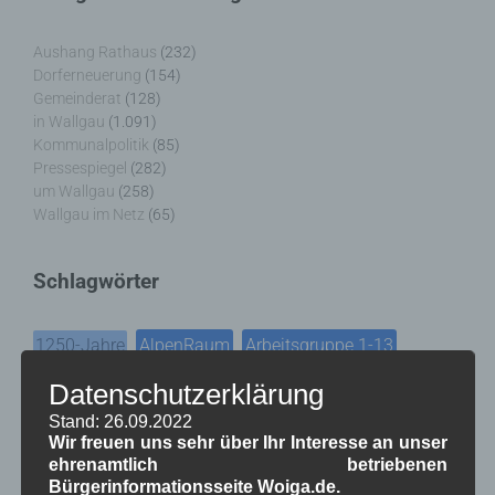
Aushang Rathaus
(232)
Dorferneuerung
(154)
Gemeinderat
(128)
in Wallgau
(1.091)
Kommunalpolitik
(85)
Pressespiegel
(282)
um Wallgau
(258)
Wallgau im Netz
(65)
Schlagwörter
1250-Jahre
AlpenRaum
Arbeitsgruppe 1-13
,
,
,
Bauvorhaben
Datenschutzerklärung
Arbeitsmarkt
Asyl
,
,
,
Stand: 26.09.2022
Bildergalerie
Brauchtum
Corona
,
,
,
Wir freuen uns sehr über Ihr Interesse an unser
ehrenamtlich betriebenen
Dorferneuerung
Dorfleben
,
,
Bürgerinformationsseite Woiga.de.