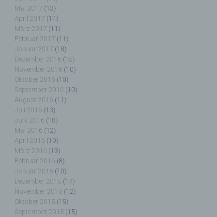
Verantwortlicher oder für die Verarbeitung
Mai 2017
(13)
Verantwortlicher ist die natürliche oder juristische
April 2017
(14)
Person, Behörde, Einrichtung oder andere Stelle,
März 2017
(11)
die allein oder gemeinsam mit anderen über die
Februar 2017
(11)
Zwecke und Mittel der Verarbeitung von
Januar 2017
(18)
personenbezogenen Daten entscheidet. Sind die
Dezember 2016
(15)
Zwecke und Mittel dieser Verarbeitung durch das
November 2016
(10)
Unionsrecht oder das Recht der Mitgliedstaaten
Oktober 2016
(10)
vorgegeben, so kann der Verantwortliche
September 2016
(10)
beziehungsweise können die bestimmten Kriterien
August 2016
(11)
seiner Benennung nach dem Unionsrecht oder
Juli 2016
(13)
dem Recht der Mitgliedstaaten vorgesehen
Juni 2016
(18)
werden.
Mai 2016
(12)
April 2016
(19)
März 2016
(13)
Februar 2016
(8)
h) Auftragsverarbeiter
Januar 2016
(10)
Dezember 2015
(17)
November 2015
(12)
Auftragsverarbeiter ist eine natürliche oder
Oktober 2015
(15)
juristische Person, Behörde, Einrichtung oder
September 2015
(15)
andere Stelle, die personenbezogene Daten im