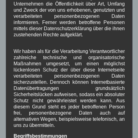
Unternehmen die Öffentlichkeit über Art, Umfang
und Zweck der von uns erhobenen, genutzten und
Oswaldtag muß trocken sein, sonst wird teuer Korn und Wein.
verarbeiteten personenbezogenen Daten
5. August
informieren. Ferner werden betroffene Personen
mittels dieser Datenschutzerklärung über die ihnen
zustehenden Rechte aufgeklärt.
Neueste Kommentare
Wir haben als für die Verarbeitung Verantwortlicher
zahlreiche technische und organisatorische
WBE
bei
Über uns
Maßnahmen umgesetzt, um einen möglichst
Josef Otler, Verein fürr Geschichte
bei
Über uns
lückenlosen Schutz der über diese Internetseite
verarbeiteten personenbezogenen Daten
Gerd Erfert
bei
Über uns
sicherzustellen. Dennoch können Internetbasierte
Datenübertragungen grundsätzlich
Sicherheitslücken aufweisen, sodass ein absoluter
Beitragsarchiv
Schutz nicht gewährleistet werden kann. Aus
diesem Grund steht es jeder betroffenen Person
frei, personenbezogene Daten auch auf
August 2026
(3)
alternativen Wegen, beispielsweise telefonisch, an
Juli 2026
(9)
uns zu übermitteln.
Juni 2026
(4)
Mai 2026
(11)
Begriffsbestimmungen