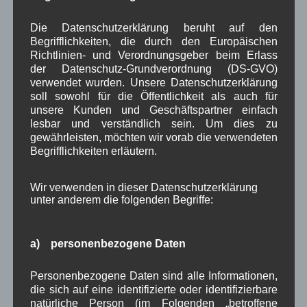
April 2026
(8)
März 2026
(9)
Die Datenschutzerklärung beruht auf den
Februar 2026
(6)
Begrifflichkeiten, die durch den Europäischen
Januar 2026
(8)
Richtlinien- und Verordnungsgeber beim Erlass
Dezember 2025
(14)
der Datenschutz-Grundverordnung (DS-GVO)
November 2025
(5)
verwendet wurden. Unsere Datenschutzerklärung
Oktober 2025
(8)
soll sowohl für die Öffentlichkeit als auch für
September 2025
(5)
unsere Kunden und Geschäftspartner einfach
August 2025
(2)
lesbar und verständlich sein. Um dies zu
Juli 2025
(9)
gewährleisten, möchten wir vorab die verwendeten
Begrifflichkeiten erläutern.
Juni 2025
(7)
Mai 2025
(3)
April 2025
(8)
Wir verwenden in dieser Datenschutzerklärung
März 2025
(5)
unter anderem die folgenden Begriffe:
Februar 2025
(9)
Januar 2025
(8)
Dezember 2024
(7)
a) personenbezogene Daten
November 2024
(14)
Oktober 2024
(10)
Personenbezogene Daten sind alle Informationen,
September 2024
(8)
die sich auf eine identifizierte oder identifizierbare
August 2024
(2)
natürliche Person (im Folgenden „betroffene