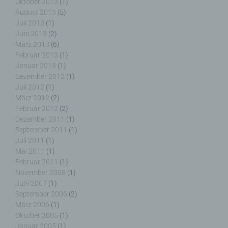
Oktober 2013
(1)
August 2013
(5)
Dritter ist eine natürliche oder juristische Person,
Juli 2013
(1)
Behörde, Einrichtung oder andere Stelle außer der
Juni 2013
(2)
betroffenen Person, dem Verantwortlichen, dem
März 2013
(6)
Auftragsverarbeiter und den Personen, die unter
Februar 2013
(1)
der unmittelbaren Verantwortung des
Januar 2013
(1)
Verantwortlichen oder des Auftragsverarbeiters
Dezember 2012
(1)
befugt sind, die personenbezogenen Daten zu
Juli 2012
(1)
verarbeiten.
März 2012
(2)
Februar 2012
(2)
Dezember 2011
(1)
September 2011
(1)
k) Einwilligung
Juli 2011
(1)
Mai 2011
(1)
Februar 2011
(1)
Einwilligung ist jede von der betroffenen Person
November 2008
(1)
freiwillig für den bestimmten Fall in informierter
Juni 2007
(1)
Weise und unmissverständlich abgegebene
September 2006
(2)
Willensbekundung in Form einer Erklärung oder
einer sonstigen eindeutigen bestätigenden
März 2006
(1)
Handlung, mit der die betroffene Person zu
Oktober 2005
(1)
verstehen gibt, dass sie mit der Verarbeitung der
Januar 2005
(1)