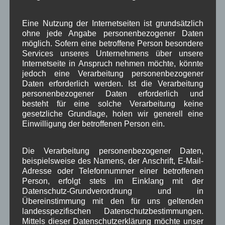
Dorfplatz
Fest
G7
Energiewende
,
,
,
,
Eine Nutzung der Internetseiten ist grundsätzlich
Gewerbe
Gesundheit
Haushalt
,
,
,
ohne jede Angabe personenbezogener Daten
möglich. Sofern eine betroffene Person besondere
Infrastruktur
historische Bilder
Isarkies
,
,
,
Services unseres Unternehmens über unsere
Internetseite in Anspruch nehmen möchte, könnte
Kirche
Kunsthandwerk
Landwirtschaft
,
,
,
jedoch eine Verarbeitung personenbezogener
Daten erforderlich werden. Ist die Verarbeitung
Musik
Natur und Umwelt
Ochsenrennen
,
,
,
personenbezogener Daten erforderlich und
besteht für eine solche Verarbeitung keine
Schule
Sport
Tourismus
Tagespflege
,
,
,
,
gesetzliche Grundlage, holen wir generell eine
Veranstaltung
Einwilligung der betroffenen Person ein.
Verkehr
TV
Umfrage
,
,
,
,
Verwaltung
Video
,
,
Die Verarbeitung personenbezogener Daten,
beispielsweise des Namens, der Anschrift, E-Mail-
Woiga.de
Vorstand Dorferneuerung
,
,
Adresse oder Telefonnummer einer betroffenen
Person, erfolgt stets im Einklang mit der
Zeitung
Zigarettensteig
,
Datenschutz-Grundverordnung und in
Übereinstimmung mit den für uns geltenden
landesspezifischen Datenschutzbestimmungen.
Mittels dieser Datenschutzerklärung möchte unser
Bauernregel im August