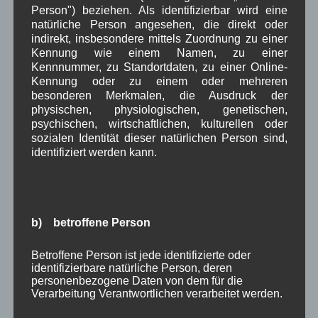
Juli 2024
(9)
Person") beziehen. Als identifizierbar wird eine
Juni 2024
(4)
natürliche Person angesehen, die direkt oder
Mai 2024
(4)
indirekt, insbesondere mittels Zuordnung zu einer
April 2024
(5)
Kennung wie einem Namen, zu einer
März 2024
(4)
Kennnummer, zu Standortdaten, zu einer Online-
Februar 2024
(4)
Kennung oder zu einem oder mehreren
Januar 2024
(5)
besonderen Merkmalen, die Ausdruck der
Dezember 2023
(8)
physischen, physiologischen, genetischen,
November 2023
(5)
psychischen, wirtschaftlichen, kulturellen oder
Oktober 2023
(8)
sozialen Identität dieser natürlichen Person sind,
September 2023
(8)
identifiziert werden kann.
August 2023
(4)
Juli 2023
(8)
Juni 2023
(7)
Mai 2023
(8)
b) betroffene Person
April 2023
(10)
März 2023
(5)
Betroffene Person ist jede identifizierte oder
Februar 2023
(3)
identifizierbare natürliche Person, deren
Januar 2023
(8)
personenbezogene Daten von dem für die
Dezember 2022
(7)
Verarbeitung Verantwortlichen verarbeitet werden.
November 2022
(8)
Oktober 2022
(8)