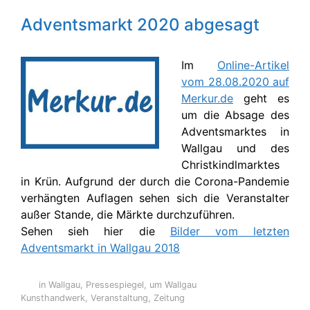
Adventsmarkt 2020 abgesagt
Im
Online-Artikel
vom 28.08.2020 auf
Merkur.de
geht es
um die Absage des
Adventsmarktes in
Wallgau und des
Christkindlmarktes
in Krün. Aufgrund der durch die Corona-Pandemie
verhängten Auflagen sehen sich die Veranstalter
außer Stande, die Märkte durchzuführen.
Sehen sieh hier die
Bilder vom letzten
Adventsmarkt in Wallgau 2018
in Wallgau
,
Pressespiegel
,
um Wallgau
Kunsthandwerk
,
Veranstaltung
,
Zeitung