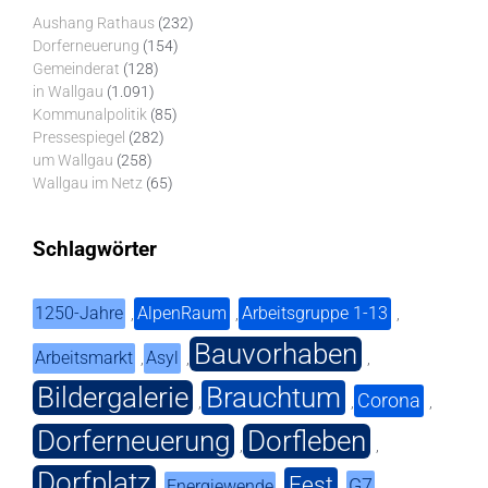
Aushang Rathaus
(232)
Dorferneuerung
(154)
Gemeinderat
(128)
in Wallgau
(1.091)
Kommunalpolitik
(85)
Pressespiegel
(282)
um Wallgau
(258)
Wallgau im Netz
(65)
Schlagwörter
1250-Jahre
AlpenRaum
Arbeitsgruppe 1-13
,
,
,
Bauvorhaben
Arbeitsmarkt
Asyl
,
,
,
Bildergalerie
Brauchtum
Corona
,
,
,
Dorferneuerung
Dorfleben
,
,
Dorfplatz
Fest
G7
Energiewende
,
,
,
,