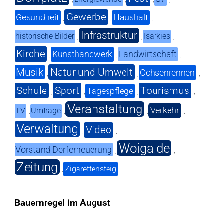
Gewerbe
Gesundheit
Haushalt
,
,
,
Infrastruktur
historische Bilder
Isarkies
,
,
,
Kirche
Kunsthandwerk
Landwirtschaft
,
,
,
Musik
Natur und Umwelt
Ochsenrennen
,
,
,
Schule
Sport
Tourismus
Tagespflege
,
,
,
,
Veranstaltung
Verkehr
TV
Umfrage
,
,
,
,
Verwaltung
Video
,
,
Woiga.de
Vorstand Dorferneuerung
,
,
Zeitung
Zigarettensteig
,
Bauernregel im August