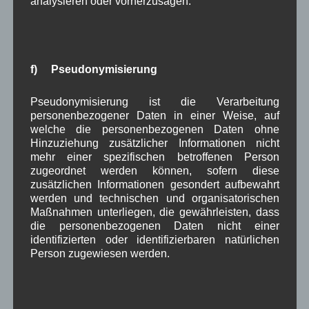
analysieren oder vorherzusagen.
Weiterlesen
Dorferneuerung
,
in Wallgau
Dorferneuerung
,
Dorfplatz
,
Landwirtschaft
f) Pseudonymisierung
Gemeinderatssitzung 17.12.2020
Pseudonymisierung ist die Verarbeitung
personenbezogener Daten in einer Weise, auf
welche die personenbezogenen Daten ohne
Donnerstag
Hinzuziehung zusätzlicher Informationen nicht
17.12.2020, 19:00
mehr einer spezifischen betroffenen Person
Uhr
zugeordnet werden können, sofern diese
zusätzlichen Informationen gesondert aufbewahrt
im Haus des Gastes
werden und technischen und organisatorischen
Maßnahmen unterliegen, die gewährleisten, dass
• Mit
die personenbezogenen Daten nicht einer
Sitzungsprotokoll
identifizierten oder identifizierbaren natürlichen
auf der Homepage
Person zugewiesen werden.
der Gemeinde Wallgau