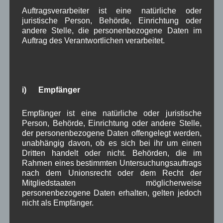
Infektionsschutzmaßnahmenverordnung (
10.
Auftragsverarbeiter ist eine natürliche oder
BaylfSMV
); Ausbruch des neuartigen Coronavirus
juristische Person, Behörde, Einrichtung oder
andere Stelle, die personenbezogene Daten im
SARS-CoV-2 bzw. Erkrankung COVID-19;
Auftrag des Verantwortlichen verarbeitet.
Maßnahmen für den Landkreis Garmisch-
Partenkirchen aufgrund erhöhter Infektionszahlen;
Ortsübliche Bekanntmachung beim
Überschreiten
des Inzidenzwerts von 200 Neuinfektionen je
i) Empfänger
100.000 Einwohner innerhalb von sieben Tagen
.
•
Aktualisierung:
11. Bayerische
Empfänger ist eine natürliche oder juristische
Infektionsschutzmaßnahmenverordnung
Person, Behörde, Einrichtung oder andere Stelle,
Weiterlesen
der personenbezogene Daten offengelegt werden,
unabhängig davon, ob es sich bei ihr um einen
Dritten handelt oder nicht. Behörden, die im
Aushang Rathaus
,
in Wallgau
Corona
,
Verwaltung
Rahmen eines bestimmten Untersuchungsauftrags
nach dem Unionsrecht oder dem Recht der
Mitgliedstaaten möglicherweise
Neue Öffnungszeiten im Rathaus
personenbezogene Daten erhalten, gelten jedoch
nicht als Empfänger.
Bekanntmachu