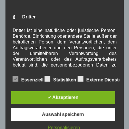
ng
Neue
j) Dritter
Öffnungszeiten
Die Gemeinde
Dritter ist eine natürliche oder juristische Person,
Wallgau hat ab dem
Behörde, Einrichtung oder andere Stelle außer der
01.12.2020
betroffenen Person, dem Verantwortlichen, dem
folgende neue Öffnungszeiten:
Auftragsverarbeiter und den Personen, die unter
der unmittelbaren Verantwortung des
Verantwortlichen oder des Auftragsverarbeiters
befugt sind, die personenbezogenen Daten zu
Montag:
verarbeiten.
08.00 Uhr – 12:00 Uhr, Nachmittag geschlossen
Essenziell
Statistiken
Externe Dienste
Dienstag:
07:00 Uhr – 12:00 Uhr, Nachmittag geschlossen
Mittwoch:
✓ Akzeptieren
k) Einwilligung
Ganztags geschlossen
Donnerstag
Einwilligung ist jede von der betroffenen Person
Auswahl speichern
08:00 Uhr – 12:00 Uhr und 14:00 Uhr – 18:00 Uhr
freiwillig für den bestimmten Fall in informierter
Freitag:
Weise und unmissverständlich abgegebene
Personalisieren