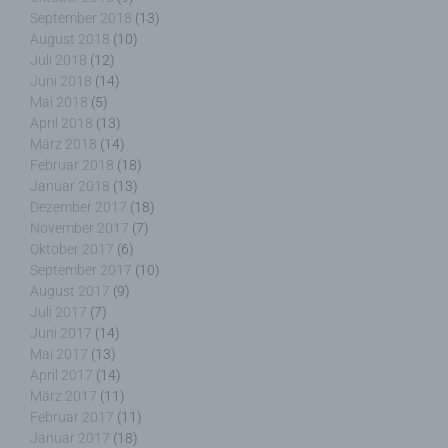
September 2018
(13)
für die Verarbeitung Verantwortlichen wird ferner
die vom Internet-Service-Provider (ISP) der
August 2018
(10)
betroffenen Person vergebene IP-Adresse, das
Juli 2018
(12)
Datum sowie die Uhrzeit der Registrierung
Juni 2018
(14)
gespeichert. Die Speicherung dieser Daten erfolgt
Mai 2018
(5)
vor dem Hintergrund, dass nur so der Missbrauch
April 2018
(13)
unserer Dienste verhindert werden kann, und
März 2018
(14)
diese Daten im Bedarfsfall ermöglichen,
Februar 2018
(18)
begangene Straftaten aufzuklären. Insofern ist die
Januar 2018
(13)
Speicherung dieser Daten zur Absicherung des für
Dezember 2017
(18)
die Verarbeitung Verantwortlichen erforderlich.
November 2017
(7)
Eine Weitergabe dieser Daten an Dritte erfolgt
Oktober 2017
(6)
grundsätzlich nicht, sofern keine gesetzliche
September 2017
(10)
Pflicht zur Weitergabe besteht oder die Weitergabe
August 2017
(9)
der Strafverfolgung dient.
Juli 2017
(7)
Juni 2017
(14)
Die Registrierung der betroffenen Person unter
Mai 2017
(13)
freiwilliger Angabe personenbezogener Daten
April 2017
(14)
dient dem für die Verarbeitung Verantwortlichen
März 2017
(11)
dazu, der betroffenen Person Inhalte oder
Februar 2017
(11)
Leistungen anzubieten, die aufgrund der Natur der
Januar 2017
(18)