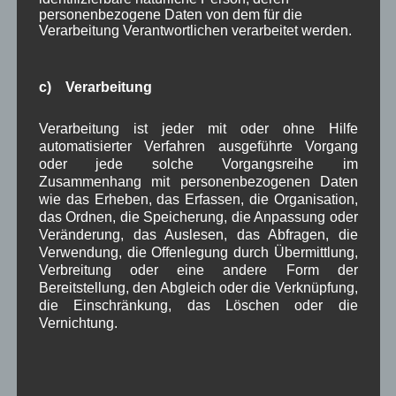
November 2022
personenbezogene Daten von dem für die
Nach der Überarbeitung des
Maßnahmenkatalogs
Verarbeitung Verantwortlichen verarbeitet werden.
von 2014
hat der Vorstand zusammen mit weiteren
engagierten Bürgern mit den ersten Treffen in den
c) Verarbeitung
sechs Arbeitsgruppen
begonnen.
Mai 2022
Verarbeitung ist jeder mit oder ohne Hilfe
automatisierter Verfahren ausgeführte Vorgang
Vorstandswahl zur Dorferneuerung Wallgau am
oder jede solche Vorgangsreihe im
18.05.2022 um 19:00 Uhr im Haus des Gastes.
Zusammenhang mit personenbezogenen Daten
Mit Wahlerbebnis
wie das Erheben, das Erfassen, die Organisation,
das Ordnen, die Speicherung, die Anpassung oder
Dezember 2021
Veränderung, das Auslesen, das Abfragen, die
Im
Bürgermeisterbrief
an alle Wallgauer Bürger
Verwendung, die Offenlegung durch Übermittlung,
wird über die Gehsteigverbreiterung an der B11
Verbreitung oder eine andere Form der
Bereitstellung, den Abgleich oder die Verknüpfung,
und über die hoffentlich bald stattfindende
die Einschränkung, das Löschen oder die
Vorstandswahl der DE
informiert.
Vernichtung.
Oktober 2021:
Informationsveranstaltung zur Dorferneuerung am
Mittwoch 13.10.2021 um 19:30 Uhr
im Haus des