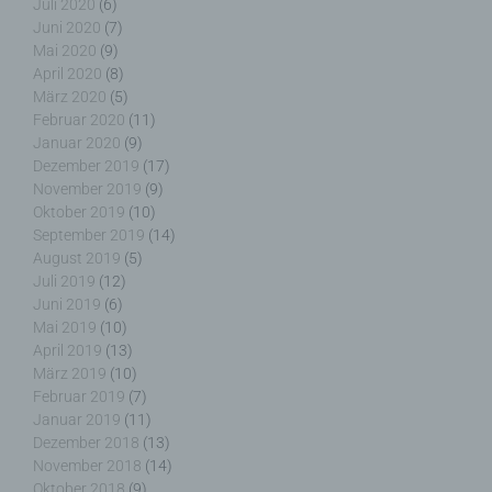
Juli 2020
(6)
der Internetseite des für die Verarbeitung
Juni 2020
(7)
Verantwortlichen unter Angabe von
Mai 2020
(9)
personenbezogenen Daten zu registrieren.
April 2020
(8)
Welche personenbezogenen Daten dabei an den
März 2020
(5)
für die Verarbeitung Verantwortlichen übermittelt
Februar 2020
(11)
werden, ergibt sich aus der jeweiligen
Januar 2020
(9)
Eingabemaske, die für die Registrierung
Dezember 2019
(17)
verwendet wird. Die von der betroffenen Person
November 2019
(9)
eingegebenen personenbezogenen Daten werden
ausschließlich für die interne Verwendung bei dem
Oktober 2019
(10)
für die Verarbeitung Verantwortlichen und für
September 2019
(14)
eigene Zwecke erhoben und gespeichert. Der für
August 2019
(5)
die Verarbeitung Verantwortliche kann die
Juli 2019
(12)
Weitergabe an einen oder mehrere
Juni 2019
(6)
Auftragsverarbeiter, beispielsweise einen
Mai 2019
(10)
Paketdienstleister, veranlassen, der die
April 2019
(13)
personenbezogenen Daten ebenfalls
März 2019
(10)
ausschließlich für eine interne Verwendung, die
Februar 2019
(7)
dem für die Verarbeitung Verantwortlichen
Januar 2019
(11)
zuzurechnen ist, nutzt.
Dezember 2018
(13)
November 2018
(14)
Oktober 2018
(9)
Durch eine Registrierung auf der Internetseite des