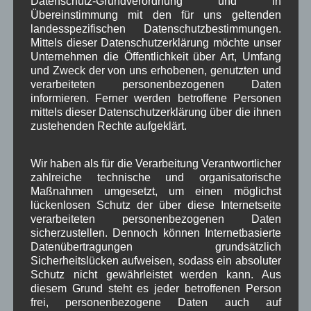
Datenschutz-Grundverordnung und in
Gemeinde melden um mitzuarbeiten.
Lesen sie hier
Übereinstimmung mit den für uns geltenden
den Beitrag
dazu der auch als Plakat in Wallgau
landesspezifischen Datenschutzbestimmungen.
veröffentlicht wurde.
Mittels dieser Datenschutzerklärung möchte unser
Unternehmen die Öffentlichkeit über Art, Umfang
NEU! Juli
2024
und Zweck der von uns erhobenen, genutzten und
Kurpark und Spielplatz:
verarbeiteten personenbezogenen Daten
informieren. Ferner werden betroffene Personen
Auch der Gemeinderat stimmt der Beauftragung zu
mittels dieser Datenschutzerklärung über die ihnen
den Maßnahmen im Kurpark und Spielplatz zu.
zustehenden Rechte aufgeklärt.
Lesen Sie hier über die Maßnahmen
Mai 2024
Wir haben als für die Verarbeitung Verantwortlicher
Kurzer Sachstand aus den verschiedenen
zahlreiche technische und organisatorische
Maßnahmen umgesetzt, um einen möglichst
Arbeitsgruppen:
lückenlosen Schutz der über diese Internetseite
– Spielplatz:
Zu den verschiedenen neuen
verarbeiteten personenbezogenen Daten
Spielgeräten für den Spielplatz und den Garten am
sicherzustellen. Dennoch können Internetbasierte
Haus des Gastes liegen verschiedene Angebote
Datenübertragungen grundsätzlich
vor. Diese müssen noch ausgewertet werden.
Sicherheitslücken aufweisen, sodass ein absoluter
Schutz nicht gewährleistet werden kann. Aus
– Kurpark:
Eine umfangreiche Liste der zu
diesem Grund steht es jeder betroffenen Person
pflanzenden Bäume, Sträucher und Blumen liegt
frei, personenbezogene Daten auch auf
seit Ende 2023 zur Bearbeitung beim ALE. Eine