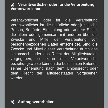
g) Verantwortlicher oder für die Verarbeitung
Weiterlesen
Verantwortlicher
Aushang Rathaus
,
Dorferneuerung
,
Gemeinderat
,
in Wallgau
Verantwortlicher oder für die Verarbeitung
Verkehr
Verantwortlicher ist die natürliche oder juristische
Person, Behörde, Einrichtung oder andere Stelle,
die allein oder gemeinsam mit anderen über die
Corona: Inzidenz von 200
Zwecke und Mittel der Verarbeitung von
überschritten
personenbezogenen Daten entscheidet. Sind die
Zwecke und Mittel dieser Verarbeitung durch das
Unionsrecht oder das Recht der Mitgliedstaaten
Bekanntmachu
vorgegeben, so kann der Verantwortliche
ng
beziehungsweise können die bestimmten Kriterien
seiner Benennung nach dem Unionsrecht oder
Vollzug des
dem Recht der Mitgliedstaaten vorgesehen
Gesetzes zur
werden.
Verhütung und
Bekämpfung von
Infektionskrankheite
n beim Menschen
(Infektionsschutzgesetz – IfSG
)
h) Auftragsverarbeiter
sowie der Zehnten Bayerischen