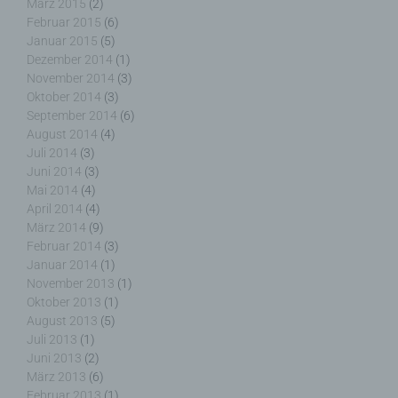
März 2015
(2)
Kontaktmöglichkeit über die Internetseite
Februar 2015
(6)
Januar 2015
(5)
Die Internetseite enthält aufgrund von gesetzlichen
Dezember 2014
(1)
Vorschriften Angaben, die eine schnelle
November 2014
(3)
elektronische Kontaktaufnahme zu unserem
Oktober 2014
(3)
Unternehmen sowie eine unmittelbare
September 2014
(6)
Kommunikation mit uns ermöglichen, was
August 2014
(4)
ebenfalls eine allgemeine Adresse der
Juli 2014
(3)
sogenannten elektronischen Post (E-Mail-
Adresse) umfasst. Sofern eine betroffene Person
Juni 2014
(3)
per E-Mail oder über ein Kontaktformular den
Mai 2014
(4)
Kontakt mit dem für die Verarbeitung
April 2014
(4)
Verantwortlichen aufnimmt, werden die von der
März 2014
(9)
betroffenen Person übermittelten
Februar 2014
(3)
personenbezogenen Daten automatisch
Januar 2014
(1)
gespeichert. Solche auf freiwilliger Basis von einer
November 2013
(1)
betroffenen Person an den für die Verarbeitung
Oktober 2013
(1)
Verantwortlichen übermittelten
August 2013
(5)
personenbezogenen Daten werden für Zwecke der
Juli 2013
(1)
Bearbeitung oder der Kontaktaufnahme zur
Juni 2013
(2)
betroffenen Person gespeichert. Es erfolgt keine
März 2013
(6)
Weitergabe dieser personenbezogenen Daten an
Februar 2013
(1)