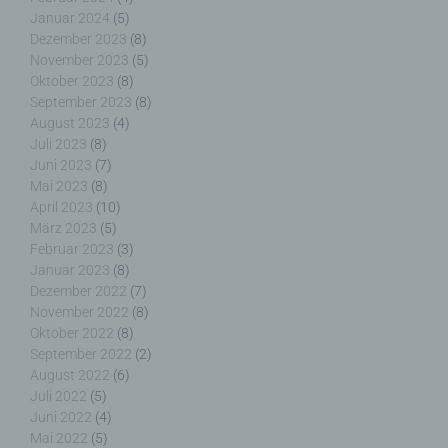
werden können die (1) verwendeten Browsertypen
Januar 2024
(5)
und Versionen, (2) das vom zugreifenden System
Dezember 2023
(8)
verwendete Betriebssystem, (3) die Internetseite,
November 2023
(5)
von welcher ein zugreifendes System auf unsere
Oktober 2023
(8)
Internetseite gelangt (sogenannte Referrer), (4) die
September 2023
(8)
Unterwebseiten, welche über ein zugreifendes
August 2023
(4)
System auf unserer Internetseite angesteuert
Juli 2023
(8)
werden, (5) das Datum und die Uhrzeit eines
Juni 2023
(7)
Zugriffs auf die Internetseite, (6) eine Internet-
Mai 2023
(8)
Protokoll-Adresse (IP-Adresse), (7) der Internet-
April 2023
(10)
Service-Provider des zugreifenden Systems und
März 2023
(5)
(8) sonstige ähnliche Daten und Informationen, die
Februar 2023
(3)
der Gefahrenabwehr im Falle von Angriffen auf
Januar 2023
(8)
unsere informationstechnologischen Systeme
Dezember 2022
(7)
dienen.
November 2022
(8)
Oktober 2022
(8)
Bei der Nutzung dieser allgemeinen Daten und
September 2022
(2)
Informationen ziehen wird keine Rückschlüsse auf
August 2022
(6)
die betroffene Person. Diese Informationen werden
Juli 2022
(5)
vielmehr benötigt, um (1) die Inhalte unserer
Juni 2022
(4)
Internetseite korrekt auszuliefern, (2) die Inhalte
Mai 2022
(5)
unserer Internetseite sowie die Werbung für diese