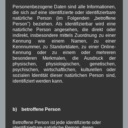
intensiver Arbeit ihren Vorschlag für einen
Personenbezogene Daten sind alle Informationen,
möglichen neuen Standort des Kriegerdenkmals
die sich auf eine identifizierte oder identifizierbare
dem Gemeinderat vorgestellt hatte, stimmt der
natürliche Person (im Folgenden „betroffene
Person") beziehen. Als identifizierbar wird eine
Gemeinderat mehrheitlich für einen
neuen Standort
natürliche Person angesehen, die direkt oder
des Kriegerdenkmals an der Position des jetzigen
indirekt, insbesondere mittels Zuordnung zu einer
Brunnens
.
Kennung wie einem Namen, zu einer
Kennnummer, zu Standortdaten, zu einer Online-
Januar 2023
Kennung oder zu einem oder mehreren
Im Rahmen der
Gemeinderatssitzung vom
besonderen Merkmalen, die Ausdruck der
19.01.2023
wurde dem Gemeinderat der aktuelle
physischen, physiologischen, genetischen,
psychischen, wirtschaftlichen, kulturellen oder
Sachstand zur Arbeit der sechs Arbeitsgruppen
sozialen Identität dieser natürlichen Person sind,
vorgestellt. Arbeitsgruppen: Spielplätze, Unterer
identifiziert werden kann.
Dorfplatz, Dorfgeschichte, Kurpark, Grüne
Ökologische Maßnahmen,
Dorfplatz – Ortskern.
Von Seiten des Gemeinderats wurde angekündigt
b) betroffene Person
dem Vorstand der DE und den Arbeitsgruppen eine
schriftliche Antwort zu geben.
Betroffene Person ist jede identifizierte oder
identifizierbare natürliche Person, deren