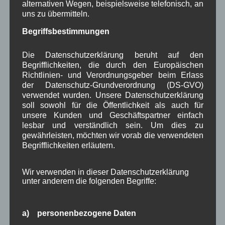
alternativen Wegen, beispielsweise telefonisch, an
Aufstellung der Arbeitsmaßnahmen und eine
uns zu übermitteln.
Zeitabschätzung für die Pflanzmaßnahmen im
Begriffsbestimmungen
Herbst wurde in der AG erstellt.
– Dorfplatz:
Das ALE bereitet nach den Kriterien
Die Datenschutzerklärung beruht auf den
des Vorstandes eine Ausschreibung zur Suche
Begrifflichkeiten, die durch den Europäischen
nach einem Planer für die Dorfplatzgestaltung vor.
Richtlinien- und Verordnungsgeber beim Erlass
der Datenschutz-Grundverordnung (DS-GVO)
Juli 2023
verwendet wurden. Unsere Datenschutzerklärung
Der Vorstand der Dorferneuerung und der
soll sowohl für die Öffentlichkeit als auch für
unsere Kunden und Geschäftspartner einfach
Gemeinderat stimmt in seiner Sitzung vom
lesbar und verständlich sein. Um dies zu
einstimmig dem
Konzept der Arbeitsgruppe
gewährleisten, möchten wir vorab die verwendeten
Dorfplatz
für die zukünftige Gestaltung zu.
Begrifflichkeiten erläutern.
• Lesen Sie hierzu auch den
Online-Artikel vom
17.07.2023 auf Merkur.de
Wir verwenden in dieser Datenschutzerklärung
•
Online Artikel vom 27.07.2023 auf
unter anderem die folgenden Begriffe:
Merkur.de
über das Konzept der DE zum
März 2023
a) personenbezogene Daten
Nachdem die Arbeitsgruppe Dorfplatz nach