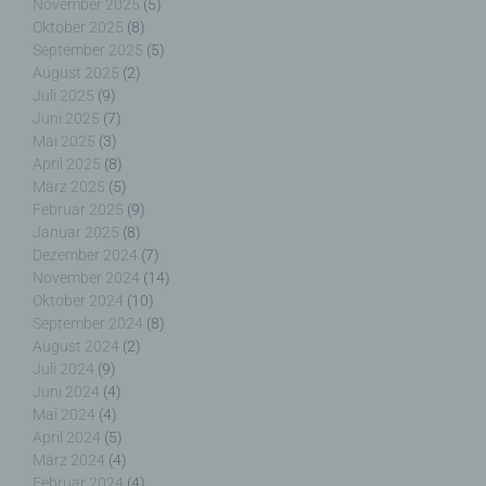
Die betroffene Person kann die Setzung von
November 2025
(5)
Cookies durch unsere Internetseite jederzeit
Oktober 2025
(8)
mittels einer entsprechenden Einstellung des
September 2025
(5)
genutzten Internetbrowsers verhindern und damit
August 2025
(2)
der Setzung von Cookies dauerhaft
Juli 2025
(9)
widersprechen. Ferner können bereits gesetzte
Juni 2025
(7)
Cookies jederzeit über einen Internetbrowser oder
Mai 2025
(3)
andere Softwareprogramme gelöscht werden. Dies
April 2025
(8)
ist in allen gängigen Internetbrowsern möglich.
März 2025
(5)
Deaktiviert die betroffene Person die Setzung von
Februar 2025
(9)
Cookies in dem genutzten Internetbrowser, sind
Januar 2025
(8)
unter Umständen nicht alle Funktionen unserer
Dezember 2024
(7)
Internetseite vollumfänglich nutzbar.
November 2024
(14)
Erfassung von allgemeinen Daten und
Oktober 2024
(10)
Informationen
September 2024
(8)
August 2024
(2)
Juli 2024
(9)
Die Internetseite erfasst mit jedem Aufruf der
Internetseite durch eine betroffene Person oder ein
Juni 2024
(4)
automatisiertes System eine Reihe von
Mai 2024
(4)
allgemeinen Daten und Informationen. Diese
April 2024
(5)
allgemeinen Daten und Informationen werden in
März 2024
(4)
den Logfiles des Servers gespeichert. Erfasst
Februar 2024
(4)