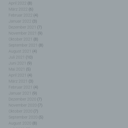
April 2022
(8)
zu optimieren, (3) die dauerhafte
März 2022
(6)
Funktionsfähigkeit unserer
Februar 2022
(4)
informationstechnologischen Systeme und der
Januar 2022
(3)
Technik unserer Internetseite zu gewährleisten
Dezember 2021
(7)
sowie (4) um Strafverfolgungsbehörden im Falle
November 2021
(9)
eines Cyberangriffes die zur Strafverfolgung
Oktober 2021
(8)
notwendigen Informationen bereitzustellen. Diese
September 2021
(8)
anonym erhobenen Daten und Informationen
werden durch uns daher einerseits statistisch und
August 2021
(4)
ferner mit dem Ziel ausgewertet, den Datenschutz
Juli 2021
(10)
und die Datensicherheit in unserem Unternehmen
Juni 2021
(9)
zu erhöhen, um letztlich ein optimales
Mai 2021
(5)
Schutzniveau für die von uns verarbeiteten
April 2021
(4)
personenbezogenen Daten sicherzustellen. Die
März 2021
(3)
anonymen Daten der Server-Logfiles werden
Februar 2021
(4)
getrennt von allen durch eine betroffene Person
Januar 2021
(9)
angegebenen personenbezogenen Daten
Dezember 2020
(7)
gespeichert.
November 2020
(7)
Oktober 2020
(7)
Registrierung auf unserer Internetseite
September 2020
(5)
August 2020
(8)
Die betroffene Person hat die Möglichkeit, sich auf