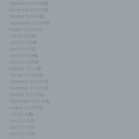
Sache nur registrierten Benutzern angeboten
Dezember 2016
(15)
werden können. Registrierten Personen steht die
November 2016
(10)
Möglichkeit frei, die bei der Registrierung
Oktober 2016
(10)
angegebenen personenbezogenen Daten
September 2016
(10)
jederzeit abzuändern oder vollständig aus dem
August 2016
(11)
Datenbestand des für die Verarbeitung
Juli 2016
(13)
Verantwortlichen löschen zu lassen.
Juni 2016
(18)
Mai 2016
(12)
Der für die Verarbeitung Verantwortliche erteilt
April 2016
(19)
jeder betroffenen Person jederzeit auf Anfrage
März 2016
(13)
Auskunft darüber, welche personenbezogenen
Februar 2016
(8)
Daten über die betroffene Person gespeichert sind.
Januar 2016
(10)
Ferner berichtigt oder löscht der für die
Dezember 2015
(17)
Verarbeitung Verantwortliche personenbezogene
November 2015
(12)
Daten auf Wunsch oder Hinweis der betroffenen
Oktober 2015
(15)
Person, soweit dem keine gesetzlichen
September 2015
(15)
Aufbewahrungspflichten entgegenstehen. Die
August 2015
(11)
Gesamtheit der Mitarbeiter des für die Verarbeitung
Juli 2015
(8)
Verantwortlichen stehen der betroffenen Person in
Juni 2015
(1)
diesem Zusammenhang als Ansprechpartner zur
Mai 2015
(1)
Verfügung.
April 2015
(7)