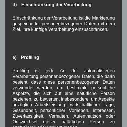
Gastes. Über eine rege Teilnahme freut sich die
d) Einschränkung der Verarbeitung
Gemeinde.
Einschränkung der Verarbeitung ist die Markierung
September 2021
gespeicherter personenbezogener Daten mit dem
Der Gemeinderat stimmt in der
Sitzung vom
Ziel, ihre künftige Verarbeitung einzuschränken.
22.09.2021
einstimmig dem
Antrag aus dem
Gemeinderat über die zukünftige Zusammenarbeit
und Unterstützung der Dorferneuerung zu
.
e) Profiling
August 2020 bis Mai 2022
In zahlreichen Mails und Telefonaten mit dem ALE
Profiling ist jede Art der automatisierten
bereitet der zuständige
Referent für
Verarbeitung personenbezogener Daten, die darin
Dorferneuerung im Gemeinderat
die zweite
besteht, dass diese personenbezogenen Daten
verwendet werden, um bestimmte persönliche
Amtszeit für die DE vor. Hier kahm erschwerend
Aspekte, die sich auf eine natürliche Person
hinzu, dass die Zuständigkeit im ALE mehrmals
beziehen, zu bewerten, insbesondere, um Aspekte
gewechselt hatte und Neuwahlen durch die
bezüglich Arbeitsleistung, wirtschaftlicher Lage,
Coronabeschränkungen langen Zeit nicht möglich
Gesundheit, persönlicher Vorlieben, Interessen,
waren.
Zuverlässigkeit, Verhalten, Aufenthaltsort oder
Ortswechsel dieser natürlichen Person zu