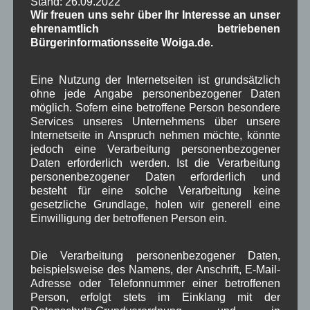
Stand: 26.09.2022
hierzu unseren Beitrag mit Bildern.
Wir freuen uns sehr über Ihr Interesse an unser
ehrenamtlich betriebenen
September 2024
Bürgerinformationsseite Woiga.de.
Neben einem Planer für einen möglichen
Kirchenböbl Neubau wir auch ein Planer für den
Eine Nutzung der Internetseiten ist grundsätzlich
Dorfplatz benötigt. Am 16.09.2024 haben sich
ohne jede Angabe personenbezogener Daten
Planungsbüros zur Dorfplatzgestaltung dem
möglich. Sofern eine betroffene Person besondere
Vorstand der Dorferneuerung vorgestellt. Die
Services unseres Unternehmens über unsere
Internetseite in Anspruch nehmen möchte, könnte
Planer wurden nach den vereinbarten Kriterien
jedoch eine Verarbeitung personenbezogener
bewertet und aufgefordert als weiteres
Daten erforderlich werden. Ist die Verarbeitung
Bewertungskriterium ein Angebot für die
personenbezogener Daten erforderlich und
Dorfplatzplanung abzugeben.
besteht für eine solche Verarbeitung keine
gesetzliche Grundlage, holen wir generell eine
September 2024
Einwilligung der betroffenen Person ein.
Kurpark und Spielplatz:
Auch das
ALE
hat die Maßnahmen geprüft und
Die Verarbeitung personenbezogener Daten,
genehmigt. Die Maßnahmen voraussichtlich Ende
beispielsweise des Namens, der Anschrift, E-Mail-
September bis Ende Oktober umgesetzt werden.
Adresse oder Telefonnummer einer betroffenen
Person, erfolgt stets im Einklang mit der
Gerne können sich Bürgerinnen und Bürger bei der