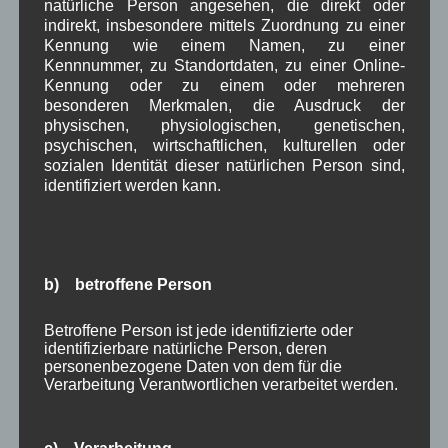
natürliche Person angesehen, die direkt oder
indirekt, insbesondere mittels Zuordnung zu einer
WBE
bei
Über uns
Kennung wie einem Namen, zu einer
Kennnummer, zu Standortdaten, zu einer Online-
Josef Otler, Verein fürr Geschichte
bei
Über uns
Kennung oder zu einem oder mehreren
besonderen Merkmalen, die Ausdruck der
Gerd Erfert
bei
Über uns
physischen, physiologischen, genetischen,
psychischen, wirtschaftlichen, kulturellen oder
sozialen Identität dieser natürlichen Person sind,
Beitragsarchiv
identifiziert werden kann.
August 2026
(2)
Juli 2026
(9)
Juni 2026
(4)
b) betroffene Person
Mai 2026
(11)
April 2026
(8)
Betroffene Person ist jede identifizierte oder
März 2026
(9)
identifizierbare natürliche Person, deren
Februar 2026
(6)
personenbezogene Daten von dem für die
Januar 2026
(8)
Verarbeitung Verantwortlichen verarbeitet werden.
Dezember 2025
(14)
November 2025
(5)
Oktober 2025
(8)