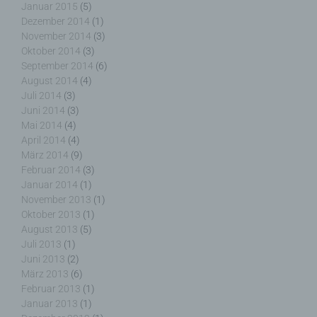
einverstanden ist.
Januar 2015
(5)
Dezember 2014
(1)
November 2014
(3)
Oktober 2014
(3)
September 2014
(6)
August 2014
(4)
Name und Anschrift des für die Verarbeitung
Juli 2014
(3)
Verantwortlichen
Juni 2014
(3)
Mai 2014
(4)
Verantwortlicher im Sinne der Datenschutz-
April 2014
(4)
Grundverordnung, sonstiger in den Mitgliedstaaten
März 2014
(9)
der Europäischen Union geltenden
Februar 2014
(3)
Datenschutzgesetze und anderer Bestimmungen
Januar 2014
(1)
mit datenschutzrechtlichem Charakter ist die:
November 2013
(1)
Oktober 2013
(1)
Nicht kommerzielle Homepage Woiga.de
August 2013
(5)
Juli 2013
(1)
Wolfgang Behling
Juni 2013
(2)
März 2013
(6)
Karwendelstraße 9
Februar 2013
(1)
82499 Wallgau
Januar 2013
(1)