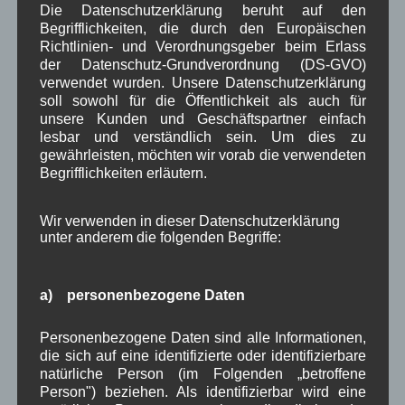
Die Datenschutzerklärung beruht auf den
Musik
Natur und Umwelt
Ochsenrennen
,
,
,
Begrifflichkeiten, die durch den Europäischen
Richtlinien- und Verordnungsgeber beim Erlass
Schule
Sport
Tourismus
Tagespflege
,
,
,
,
der Datenschutz-Grundverordnung (DS-GVO)
verwendet wurden. Unsere Datenschutzerklärung
Veranstaltung
Verkehr
TV
Umfrage
,
,
,
,
soll sowohl für die Öffentlichkeit als auch für
unsere Kunden und Geschäftspartner einfach
Verwaltung
Video
,
,
lesbar und verständlich sein. Um dies zu
gewährleisten, möchten wir vorab die verwendeten
Woiga.de
Vorstand Dorferneuerung
,
,
Begrifflichkeiten erläutern.
Zeitung
Zigarettensteig
,
Wir verwenden in dieser Datenschutzerklärung
unter anderem die folgenden Begriffe:
Bauernregel im August
a) personenbezogene Daten
Wenn's im August stark tauen tut, bleibt in der Regel das
Wetter gut.
Personenbezogene Daten sind alle Informationen,
die sich auf eine identifizierte oder identifizierbare
natürliche Person (im Folgenden „betroffene
Neueste Kommentare
Person") beziehen. Als identifizierbar wird eine