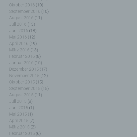
Dritter ist eine natürliche oder juristische Person,
Oktober 2016
(10)
Behörde, Einrichtung oder andere Stelle außer der
September 2016
(10)
betroffenen Person, dem Verantwortlichen, dem
August 2016
(11)
Auftragsverarbeiter und den Personen, die unter
Juli 2016
(13)
der unmittelbaren Verantwortung des
Juni 2016
(18)
Verantwortlichen oder des Auftragsverarbeiters
Mai 2016
(12)
befugt sind, die personenbezogenen Daten zu
April 2016
(19)
verarbeiten.
März 2016
(13)
Februar 2016
(8)
Januar 2016
(10)
Dezember 2015
(17)
k) Einwilligung
November 2015
(12)
Oktober 2015
(15)
September 2015
(15)
Einwilligung ist jede von der betroffenen Person
August 2015
(11)
freiwillig für den bestimmten Fall in informierter
Juli 2015
(8)
Weise und unmissverständlich abgegebene
Juni 2015
(1)
Willensbekundung in Form einer Erklärung oder
einer sonstigen eindeutigen bestätigenden
Mai 2015
(1)
Handlung, mit der die betroffene Person zu
April 2015
(7)
verstehen gibt, dass sie mit der Verarbeitung der
März 2015
(2)
sie betreffenden personenbezogenen Daten
Februar 2015
(6)