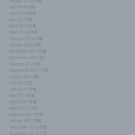
August 2018
(10)
Juli 2018
(12)
Juni 2018
(14)
Mai 2018
(5)
i) Empfänger
April 2018
(13)
März 2018
(14)
Februar 2018
(18)
Empfänger ist eine natürliche oder juristische
Person, Behörde, Einrichtung oder andere Stelle,
Januar 2018
(13)
der personenbezogene Daten offengelegt werden,
Dezember 2017
(18)
unabhängig davon, ob es sich bei ihr um einen
November 2017
(7)
Dritten handelt oder nicht. Behörden, die im
Oktober 2017
(6)
Rahmen eines bestimmten Untersuchungsauftrags
September 2017
(10)
nach dem Unionsrecht oder dem Recht der
August 2017
(9)
Mitgliedstaaten möglicherweise
Juli 2017
(7)
personenbezogene Daten erhalten, gelten jedoch
Juni 2017
(14)
nicht als Empfänger.
Mai 2017
(13)
April 2017
(14)
März 2017
(11)
Februar 2017
(11)
Januar 2017
(18)
j) Dritter
Dezember 2016
(15)
November 2016
(10)