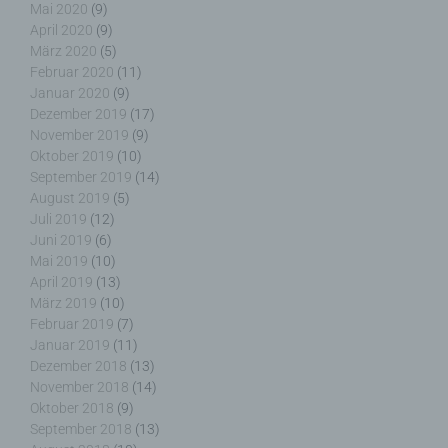
Verantwortlicher ist die natürliche oder juristische
Mai 2020
(9)
Person, Behörde, Einrichtung oder andere Stelle,
April 2020
(9)
die allein oder gemeinsam mit anderen über die
März 2020
(5)
Zwecke und Mittel der Verarbeitung von
Februar 2020
(11)
personenbezogenen Daten entscheidet. Sind die
Januar 2020
(9)
Zwecke und Mittel dieser Verarbeitung durch das
Dezember 2019
(17)
Unionsrecht oder das Recht der Mitgliedstaaten
November 2019
(9)
vorgegeben, so kann der Verantwortliche
Oktober 2019
(10)
beziehungsweise können die bestimmten Kriterien
September 2019
(14)
seiner Benennung nach dem Unionsrecht oder
August 2019
(5)
dem Recht der Mitgliedstaaten vorgesehen
Juli 2019
(12)
werden.
Juni 2019
(6)
Mai 2019
(10)
April 2019
(13)
März 2019
(10)
h) Auftragsverarbeiter
Februar 2019
(7)
Januar 2019
(11)
Dezember 2018
(13)
Auftragsverarbeiter ist eine natürliche oder
November 2018
(14)
juristische Person, Behörde, Einrichtung oder
Oktober 2018
(9)
andere Stelle, die personenbezogene Daten im
September 2018
(13)
Auftrag des Verantwortlichen verarbeitet.