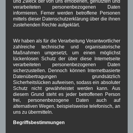
und Zweck der von uns erhobenen, genutzten und
Pressespiegel
(282)
verarbeiteten personenbezogenen Daten
um Wallgau
(258)
informieren. Ferner werden betroffene Personen
Wallgau im Netz
(65)
mittels dieser Datenschutzerklärung über die ihnen
zustehenden Rechte aufgeklärt.
Schlagwörter
Wir haben als für die Verarbeitung Verantwortlicher
zahlreiche technische und organisatorische
1250-Jahre
AlpenRaum
Arbeitsgruppe 1-13
,
,
,
Maßnahmen umgesetzt, um einen möglichst
Bauvorhaben
lückenlosen Schutz der über diese Internetseite
Arbeitsmarkt
Asyl
,
,
,
verarbeiteten personenbezogenen Daten
Bildergalerie
Brauchtum
sicherzustellen. Dennoch können Internetbasierte
Corona
,
,
,
Datenübertragungen grundsätzlich
Dorferneuerung
Dorfleben
Sicherheitslücken aufweisen, sodass ein absoluter
,
,
Schutz nicht gewährleistet werden kann. Aus
Dorfplatz
diesem Grund steht es jeder betroffenen Person
Fest
G7
Energiewende
,
,
,
,
frei, personenbezogene Daten auch auf
Gewerbe
alternativen Wegen, beispielsweise telefonisch, an
Gesundheit
Haushalt
,
,
,
uns zu übermitteln.
Infrastruktur
historische Bilder
Isarkies
,
,
,
Begriffsbestimmungen
Kirche
Kunsthandwerk
Landwirtschaft
,
,
,