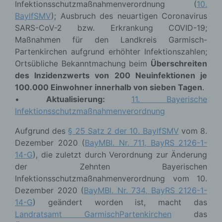
Infektionsschutzmaßnahmenverordnung (
10.
BaylfSMV
); Ausbruch des neuartigen Coronavirus
SARS-CoV-2 bzw. Erkrankung COVID-19;
Maßnahmen für den Landkreis Garmisch-
Partenkirchen aufgrund erhöhter Infektionszahlen;
Ortsübliche Bekanntmachung beim
Überschreiten
des Inzidenzwerts von 200 Neuinfektionen je
100.000 Einwohner innerhalb von sieben Tagen
.
•
Aktualisierung:
11. Bayerische
Infektionsschutzmaßnahmenverordnung
Aufgrund des
§ 25 Satz 2 der 10. BaylfSMV
vom 8.
Dezember 2020 (
BayMBl. Nr. 711, BayRS 2126-1-
14-G
), die zuletzt durch Verordnung zur Änderung
der Zehnten Bayerischen
Infektionsschutzmaßnahmenverordnung vom 10.
Dezember 2020 (
BayMBl. Nr. 734, BayRS 2126-1-
14-G
) geändert worden ist, macht das
Landratsamt GarmischPartenkirchen
das