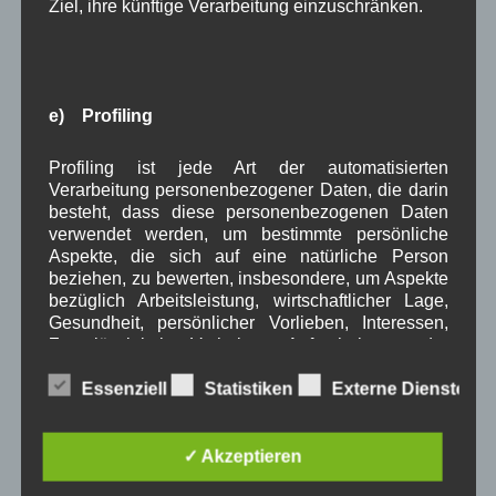
Dezember 2023
(8)
Ziel, ihre künftige Verarbeitung einzuschränken.
November 2023
(5)
Oktober 2023
(8)
September 2023
(8)
August 2023
(4)
e) Profiling
Juli 2023
(8)
Juni 2023
(7)
Mai 2023
(8)
Profiling ist jede Art der automatisierten
April 2023
(10)
Verarbeitung personenbezogener Daten, die darin
besteht, dass diese personenbezogenen Daten
März 2023
(5)
verwendet werden, um bestimmte persönliche
Februar 2023
(3)
Aspekte, die sich auf eine natürliche Person
Januar 2023
(8)
beziehen, zu bewerten, insbesondere, um Aspekte
Dezember 2022
(7)
bezüglich Arbeitsleistung, wirtschaftlicher Lage,
November 2022
(8)
Gesundheit, persönlicher Vorlieben, Interessen,
Oktober 2022
(8)
Zuverlässigkeit, Verhalten, Aufenthaltsort oder
September 2022
(2)
Ortswechsel dieser natürlichen Person zu
August 2022
(6)
Essenziell
Statistiken
Externe Dienste
analysieren oder vorherzusagen.
Juli 2022
(5)
Juni 2022
(4)
Mai 2022
(5)
✓ Akzeptieren
April 2022
(8)
März 2022
(6)