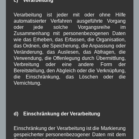
c) Verarbeitung
September 2025
(5)
August 2025
(2)
Verarbeitung ist jeder mit oder ohne Hilfe
Juli 2025
(9)
automatisierter Verfahren ausgeführte Vorgang
Juni 2025
(7)
oder jede solche Vorgangsreihe im
Mai 2025
(3)
Zusammenhang mit personenbezogenen Daten
April 2025
(8)
wie das Erheben, das Erfassen, die Organisation,
März 2025
(5)
das Ordnen, die Speicherung, die Anpassung oder
Februar 2025
(9)
Veränderung, das Auslesen, das Abfragen, die
Januar 2025
(8)
Verwendung, die Offenlegung durch Übermittlung,
Dezember 2024
(7)
Verbreitung oder eine andere Form der
November 2024
(14)
Bereitstellung, den Abgleich oder die Verknüpfung,
Oktober 2024
(10)
die Einschränkung, das Löschen oder die
September 2024
(8)
Vernichtung.
August 2024
(2)
Juli 2024
(9)
Juni 2024
(4)
Mai 2024
(4)
d) Einschränkung der Verarbeitung
April 2024
(5)
März 2024
(4)
Februar 2024
(4)
Einschränkung der Verarbeitung ist die Markierung
Januar 2024
(5)
gespeicherter personenbezogener Daten mit dem