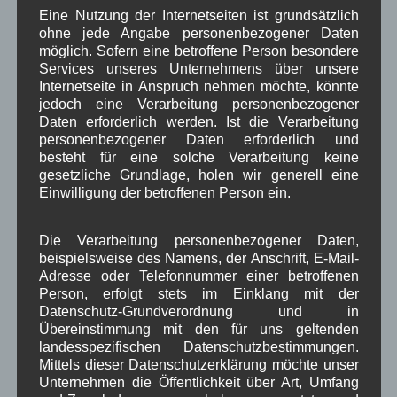
Eine Nutzung der Internetseiten ist grundsätzlich
diesem Browser für meinen nächsten
ohne jede Angabe personenbezogener Daten
Kommentar speichern.
möglich. Sofern eine betroffene Person besondere
Services unseres Unternehmens über unsere
*
Datenschutzbedingungen akzeptieren
Internetseite in Anspruch nehmen möchte, könnte
jedoch eine Verarbeitung personenbezogener
Daten erforderlich werden. Ist die Verarbeitung
personenbezogener Daten erforderlich und
besteht für eine solche Verarbeitung keine
gesetzliche Grundlage, holen wir generell eine
Einwilligung der betroffenen Person ein.
Die Verarbeitung personenbezogener Daten,
Kategorien für Beiträge
beispielsweise des Namens, der Anschrift, E-Mail-
Adresse oder Telefonnummer einer betroffenen
Person, erfolgt stets im Einklang mit der
Aushang Rathaus
(232)
Datenschutz-Grundverordnung und in
Dorferneuerung
(154)
Übereinstimmung mit den für uns geltenden
Gemeinderat
(128)
landesspezifischen Datenschutzbestimmungen.
in Wallgau
(1.091)
Mittels dieser Datenschutzerklärung möchte unser
Unternehmen die Öffentlichkeit über Art, Umfang
Kommunalpolitik
(85)