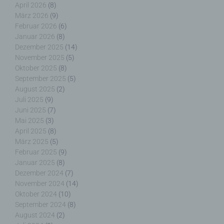
März 2026
(9)
wurde. Dies ermöglicht es den besuchten
Februar 2026
(6)
Internetseiten und Servern, den individuellen
Januar 2026
(8)
Browser der betroffenen Person von anderen
Dezember 2025
(14)
Internetbrowsern, die andere Cookies enthalten,
November 2025
(5)
zu unterscheiden. Ein bestimmter Internetbrowser
Oktober 2025
(8)
kann über die eindeutige Cookie-ID wiedererkannt
September 2025
(5)
und identifiziert werden.
August 2025
(2)
Juli 2025
(9)
Durch den Einsatz von Cookies kann den Nutzern
Juni 2025
(7)
dieser Internetseite nutzerfreundlichere Services
Mai 2025
(3)
bereitstellen, die ohne die Cookie-Setzung nicht
April 2025
(8)
möglich wären.
März 2025
(5)
Februar 2025
(9)
Januar 2025
(8)
Mittels eines Cookies können die Informationen
Dezember 2024
(7)
und Angebote auf unserer Internetseite im Sinne
November 2024
(14)
des Benutzers optimiert werden. Cookies
Oktober 2024
(10)
ermöglichen uns, wie bereits erwähnt, die
September 2024
(8)
Benutzer unserer Internetseite wiederzuerkennen.
Zweck dieser Wiedererkennung ist es, den
August 2024
(2)
Nutzern die Verwendung unserer Internetseite zu
Juli 2024
(9)
erleichtern. Der Benutzer einer Internetseite, die