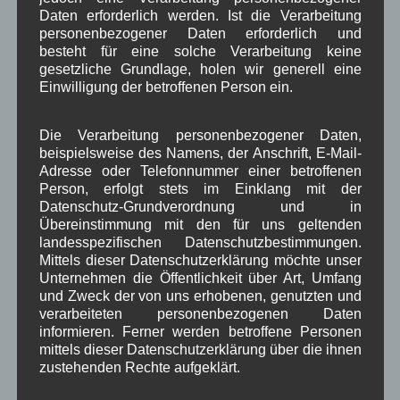
Einladung
Daten erforderlich werden. Ist die Verarbeitung
zur nächsten
personenbezogener Daten erforderlich und
öffentlichen
besteht für eine solche Verarbeitung keine
gesetzliche Grundlage, holen wir generell eine
Vorstandssitzung
Einwilligung der betroffenen Person ein.
der Dorferneuerung
Wallgau am
Die Verarbeitung personenbezogener Daten,
Dienstag 13.10.2015
beispielsweise des Namens, der Anschrift, E-Mail-
um 19 Uhr im Gasthaus zur Post wird herzlich
Adresse oder Telefonnummer einer betroffenen
eingeladen.
Person, erfolgt stets im Einklang mit der
Datenschutz-Grundverordnung und in
Weiterlesen
Übereinstimmung mit den für uns geltenden
landesspezifischen Datenschutzbestimmungen.
Mittels dieser Datenschutzerklärung möchte unser
Aushang Rathaus
,
Dorferneuerung
,
in Wallgau
Unternehmen die Öffentlichkeit über Art, Umfang
Dorferneuerung
,
Gesundheit
,
Verkehr
,
Vorstand Dorferneuerung
und Zweck der von uns erhobenen, genutzten und
verarbeiteten personenbezogenen Daten
informieren. Ferner werden betroffene Personen
Jahreshauptversammlung der
mittels dieser Datenschutzerklärung über die ihnen
Feuerwehr
zustehenden Rechte aufgeklärt.