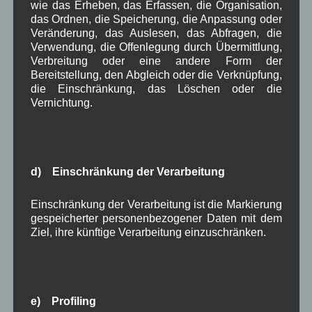
wie das Erheben, das Erfassen, die Organisation,
das Ordnen, die Speicherung, die Anpassung oder
Im
Online-Artikel
Veränderung, das Auslesen, das Abfragen, die
vom 06.10.2015 auf
Verwendung, die Offenlegung durch Übermittlung,
Merkur.de geht es
Verbreitung oder eine andere Form der
um den Vorfall der sich am 3. Oktober dem Tag
Bereitstellung, den Abgleich oder die Verknüpfung,
die Einschränkung, das Löschen oder die
der Deutschen Einheit am Rande des Wallgauer
Vernichtung.
Herbstfestes ereignete. Dort wurden zwei Rentner
aus Garmisch-Partenkirchen in der Kirche St.
Jakob „eingesperrt“.
d) Einschränkung der Verarbeitung
in Wallgau
,
Pressespiegel
Zeitung
Einschränkung der Verarbeitung ist die Markierung
Bundeswehr: Meldung von
gespeicherter personenbezogener Daten mit dem
Übungen
Ziel, ihre künftige Verarbeitung einzuschränken.
Bekanntmachu
ng:
e) Profiling