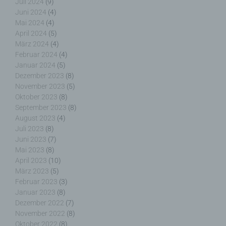
Juni 2024
(4)
Cookies verwendet, muss beispielsweise nicht bei
Mai 2024
(4)
jedem Besuch der Internetseite erneut seine
April 2024
(5)
Zugangsdaten eingeben, weil dies von der
März 2024
(4)
Internetseite und dem auf dem Computersystem
Februar 2024
(4)
des Benutzers abgelegten Cookie übernommen
Januar 2024
(5)
wird. Ein weiteres Beispiel ist das Cookie eines
Dezember 2023
(8)
Warenkorbes im Online-Shop. Der Online-Shop
November 2023
(5)
merkt sich die Artikel, die ein Kunde in den
Oktober 2023
(8)
virtuellen Warenkorb gelegt hat, über ein Cookie.
September 2023
(8)
August 2023
(4)
Juli 2023
(8)
Die betroffene Person kann die Setzung von
Cookies durch unsere Internetseite jederzeit
Juni 2023
(7)
mittels einer entsprechenden Einstellung des
Mai 2023
(8)
genutzten Internetbrowsers verhindern und damit
April 2023
(10)
der Setzung von Cookies dauerhaft
März 2023
(5)
widersprechen. Ferner können bereits gesetzte
Februar 2023
(3)
Cookies jederzeit über einen Internetbrowser oder
Januar 2023
(8)
andere Softwareprogramme gelöscht werden. Dies
Dezember 2022
(7)
ist in allen gängigen Internetbrowsern möglich.
November 2022
(8)
Deaktiviert die betroffene Person die Setzung von
Oktober 2022
(8)
Cookies in dem genutzten Internetbrowser, sind
September 2022
(2)