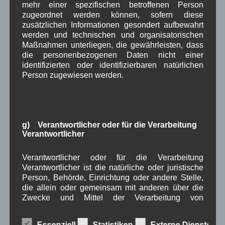
mehr einer spezifischen betroffenen Person
zugeordnet werden können, sofern diese
Freiwilliger
zusätzlichen Informationen gesondert aufbewahrt
Wehrdienst Übermittlung von Daten an das
werden und technischen und organisatorischen
Bundesamt für Wehrverwaltung.
Maßnahmen unterliegen, die gewährleisten, dass
die personenbezogenen Daten nicht einer
Weiterlesen
identifizierten oder identifizierbaren natürlichen
Person zugewiesen werden.
Aushang Rathaus
Verwaltung
Herbstfest der Gebirgsschützen
g) Verantwortlicher oder für die Verarbeitung
2015
Verantwortlicher
Verantwortlicher oder für die Verarbeitung
Am Tag der
Verantwortlicher ist die natürliche oder juristische
Deutschen Einheit
Person, Behörde, Einrichtung oder andere Stelle,
die allein oder gemeinsam mit anderen über die
war es wieder
Zwecke und Mittel der Verarbeitung von
soweit. Die
personenbezogenen Daten entscheidet. Sind die
Gebirgsschützenko
Zwecke und Mittel dieser Verarbeitung durch das
Essenziell
Statistiken
Externe Dienste