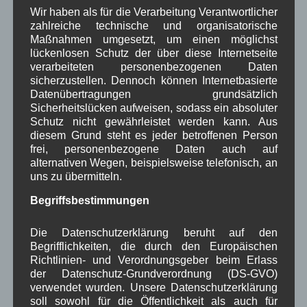
Dank, Lob und
Wir haben als für die Verarbeitung Verantwortlicher
zahlreiche technische und organisatorische
Anerkennung
Maßnahmen umgesetzt, um einen möglichst
Mit diesen drei
lückenlosen Schutz der über diese Internetseite
verarbeiteten personenbezogenen Daten
Worten lässt sich
sicherzustellen. Dennoch können Internetbasierte
die
Datenübertragungen grundsätzlich
Hauptversammlung
Sicherheitslücken aufweisen, sodass ein absoluter
der Freiwilligen
Schutz nicht gewährleistet werden kann. Aus
Feuerwehr Wallgau kurz zusammenfassen, die am
diesem Grund steht es jeder betroffenen Person
frei, personenbezogene Daten auch auf
Sonntag, den 11. Oktober im Rahmen des Jahrtags
alternativen Wegen, beispielsweise telefonisch, an
im Postsaal abgehalten wurde. In ihren Ansprachen
uns zu übermitteln.
und Grußworten lobten Kommandant Hans Holler,
Bürgermeister Hansjörg Zahler und Kreisbrandrat
Begriffsbestimmungen
Johannes Eitzenberger die geleistete Arbeit.
Die Datenschutzerklärung beruht auf den
Weiterlesen
Begrifflichkeiten, die durch den Europäischen
Richtlinien- und Verordnungsgeber beim Erlass
der Datenschutz-Grundverordnung (DS-GVO)
in Wallgau
Dorfleben
,
G7
,
Woiga.de
verwendet wurden. Unsere Datenschutzerklärung
soll sowohl für die Öffentlichkeit als auch für