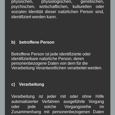
Neues Dach für Lourdesgrotte
physischen, physiologischen, genetischen,
psychischen, wirtschaftlichen, kulturellen oder
sozialen Identität dieser natürlichen Person sind,
Die Lourdesgrotte
identifiziert werden kann.
bildet gemeinsam
mit der Pfarrkirche
St. Jakob eines von insgesamt 12 Baudenkmälern
in Wallgau. Im online verfügbaren
Denkmal-Atlas
b) betroffene Person
sind alle Baudenkmäler für die Öffentlichkeit
abrufbar.
Betroffene Person ist jede identifizierte oder
identifizierbare natürliche Person, deren
Mit Bildern vor und nach der Renovierung
personenbezogene Daten von dem für die
Verarbeitung Verantwortlichen verarbeitet werden.
Weiterlesen
c) Verarbeitung
in Wallgau
Bauvorhaben
,
Bildergalerie
,
historische
Bilder
,
Kirche
,
Woiga.de
Verarbeitung ist jeder mit oder ohne Hilfe
automatisierter Verfahren ausgeführte Vorgang
oder jede solche Vorgangsreihe im
Kuriosum in Wallgauer Kirche
Zusammenhang mit personenbezogenen Daten