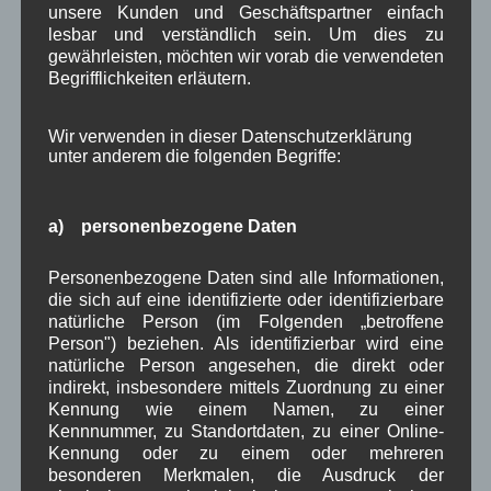
Schützen starten in die neue
unsere Kunden und Geschäftspartner einfach
lesbar und verständlich sein. Um dies zu
Schießsaison
gewährleisten, möchten wir vorab die verwendeten
Begrifflichkeiten erläutern.
Am Samstag den 10.
Oktober startet ab
Wir verwenden in dieser Datenschutzerklärung
unter anderem die folgenden Begriffe:
19 Uhr die
Schützengesellschaf
t Wallgau e.V. mit
a) personenbezogene Daten
dem
Anfangsschießen in
Personenbezogene Daten sind alle Informationen,
die neue Schießsaison. Die genauen Termine sind
die sich auf eine identifizierte oder identifizierbare
auf der
Homepage der Schützen
zu entnehmen.
natürliche Person (im Folgenden „betroffene
Person") beziehen. Als identifizierbar wird eine
Bis zum Endschießen am 19. März 2016 finden
natürliche Person angesehen, die direkt oder
regelmäßig die Schießwettkämpfe statt.
BEI
indirekt, insbesondere mittels Zuordnung zu einer
Kennung wie einem Namen, zu einer
Kennnummer, zu Standortdaten, zu einer Online-
in Wallgau
Dorfleben
,
Sport
,
Veranstaltung
Kennung oder zu einem oder mehreren
besonderen Merkmalen, die Ausdruck der