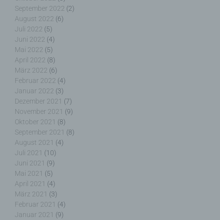
unter Umständen nicht alle Funktionen unserer
August 2022
(6)
Internetseite vollumfänglich nutzbar.
Juli 2022
(5)
Juni 2022
(4)
Erfassung von allgemeinen Daten und
Informationen
Mai 2022
(5)
April 2022
(8)
März 2022
(6)
Die Internetseite erfasst mit jedem Aufruf der
Februar 2022
(4)
Internetseite durch eine betroffene Person oder ein
Januar 2022
(3)
automatisiertes System eine Reihe von
Dezember 2021
(7)
allgemeinen Daten und Informationen. Diese
November 2021
(9)
allgemeinen Daten und Informationen werden in
den Logfiles des Servers gespeichert. Erfasst
Oktober 2021
(8)
werden können die (1) verwendeten Browsertypen
September 2021
(8)
und Versionen, (2) das vom zugreifenden System
August 2021
(4)
verwendete Betriebssystem, (3) die Internetseite,
Juli 2021
(10)
von welcher ein zugreifendes System auf unsere
Juni 2021
(9)
Internetseite gelangt (sogenannte Referrer), (4) die
Mai 2021
(5)
Unterwebseiten, welche über ein zugreifendes
April 2021
(4)
System auf unserer Internetseite angesteuert
März 2021
(3)
werden, (5) das Datum und die Uhrzeit eines
Februar 2021
(4)
Zugriffs auf die Internetseite, (6) eine Internet-
Januar 2021
(9)
Protokoll-Adresse (IP-Adresse), (7) der Internet-
Dezember 2020
(7)
Service-Provider des zugreifenden Systems und