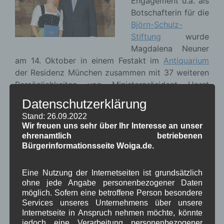
Engagement u.a. als
Botschafterin für die
Björn-Schulz-
Stiftung
wurde
Magdalena Neuner
am 14. Oktober in einem Festakt im
Antiquarium
der Residenz München zusammen mit 37 weiteren
Persönlichkeiten von Ministerpräsident Horst
Seehofer mit dem Bayerischen Verdienstorden
Datenschutzerklärung
ausgezeichnet.
Stand: 26.09.2022
Weiterlesen
Wir freuen uns sehr über Ihr Interesse an unser
ehrenamtlich betriebenen
Bürgerinformationsseite Woiga.de.
um Wallgau
Sport
,
Woiga.de
Eine Nutzung der Internetseiten ist grundsätzlich
Dorferneuerung:
ohne jede Angabe personenbezogener Daten
Vorstandssitzung 13.10.2015
möglich. Sofern eine betroffene Person besondere
Services unseres Unternehmens über unsere
Internetseite in Anspruch nehmen möchte, könnte
jedoch eine Verarbeitung personenbezogener