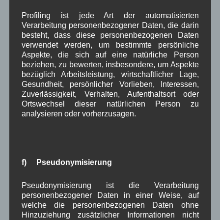
Die Karwendel
Kaserne meldet Übungen mit Märschen, Biwak und
Profiling ist jede Art der automatisierten
Verarbeitung personenbezogener Daten, die darin
Einsatz von Manövermunition im Bereich Wallgau,
besteht, dass diese personenbezogenen Daten
Obernach und Neugläger Alm im Zeitraum vom
verwendet werden, um bestimmte persönliche
06.10. bis 08.10.2015 an.
Aspekte, die sich auf eine natürliche Person
beziehen, zu bewerten, insbesondere, um Aspekte
Detailierte Angaben finden Sie am Aushang des
bezüglich Arbeitsleistung, wirtschaftlicher Lage,
Wallgauer Rathauses.
Gesundheit, persönlicher Vorlieben, Interessen,
Zuverlässigkeit, Verhalten, Aufenthaltsort oder
Disclaimer
Ortswechsel dieser natürlichen Person zu
Quelle: Aushang am Rathaus Wallgau
analysieren oder vorherzusagen.
Aushang Rathaus
,
um Wallgau
f) Pseudonymisierung
Datenübermittlung für
Wehrverwaltung
Pseudonymisierung ist die Verarbeitung
personenbezogener Daten in einer Weise, auf
welche die personenbezogenen Daten ohne
Bekanntmachu
Hinzuziehung zusätzlicher Informationen nicht
ng: