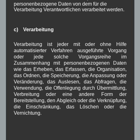
personenbezogene Daten von dem für die
Juni 2023
(7)
Verarbeitung Verantwortlichen verarbeitet werden.
Mai 2023
(8)
April 2023
(10)
März 2023
(5)
c) Verarbeitung
Februar 2023
(3)
Januar 2023
(8)
Dezember 2022
(7)
Verarbeitung ist jeder mit oder ohne Hilfe
automatisierter Verfahren ausgeführte Vorgang
November 2022
(8)
oder jede solche Vorgangsreihe im
Oktober 2022
(8)
Zusammenhang mit personenbezogenen Daten
September 2022
(2)
wie das Erheben, das Erfassen, die Organisation,
August 2022
(6)
das Ordnen, die Speicherung, die Anpassung oder
Juli 2022
(5)
Veränderung, das Auslesen, das Abfragen, die
Juni 2022
(4)
Verwendung, die Offenlegung durch Übermittlung,
Mai 2022
(5)
Verbreitung oder eine andere Form der
April 2022
(8)
Bereitstellung, den Abgleich oder die Verknüpfung,
März 2022
(6)
die Einschränkung, das Löschen oder die
Februar 2022
(4)
Vernichtung.
Januar 2022
(3)
Dezember 2021
(7)
November 2021
(9)
Oktober 2021
(8)