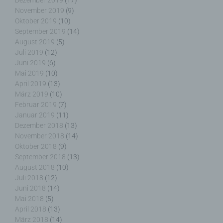
Dezember 2019
(17)
November 2019
(9)
Oktober 2019
(10)
September 2019
(14)
August 2019
(5)
f) Pseudonymisierung
Juli 2019
(12)
Juni 2019
(6)
Pseudonymisierung ist die Verarbeitung
Mai 2019
(10)
personenbezogener Daten in einer Weise, auf
April 2019
(13)
welche die personenbezogenen Daten ohne
März 2019
(10)
Hinzuziehung zusätzlicher Informationen nicht
Februar 2019
(7)
mehr einer spezifischen betroffenen Person
Januar 2019
(11)
zugeordnet werden können, sofern diese
Dezember 2018
(13)
zusätzlichen Informationen gesondert aufbewahrt
November 2018
(14)
werden und technischen und organisatorischen
Oktober 2018
(9)
Maßnahmen unterliegen, die gewährleisten, dass
September 2018
(13)
die personenbezogenen Daten nicht einer
August 2018
(10)
identifizierten oder identifizierbaren natürlichen
Juli 2018
(12)
Person zugewiesen werden.
Juni 2018
(14)
Mai 2018
(5)
April 2018
(13)
März 2018
(14)