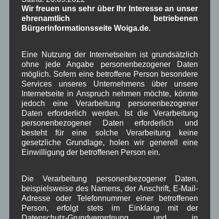
Schlagwörter
Wir freuen uns sehr über Ihr Interesse an unser
ehrenamtlich betriebenen
Bürgerinformationsseite Woiga.de.
1250-Jahre
AlpenRaum
Arbeitsgruppe 1-13
,
,
,
Bauvorhaben
Eine Nutzung der Internetseiten ist grundsätzlich
Arbeitsmarkt
Asyl
,
,
,
ohne jede Angabe personenbezogener Daten
Bildergalerie
Brauchtum
Corona
möglich. Sofern eine betroffene Person besondere
,
,
,
Services unseres Unternehmens über unsere
Dorferneuerung
Dorfleben
Internetseite in Anspruch nehmen möchte, könnte
,
,
jedoch eine Verarbeitung personenbezogener
Dorfplatz
Fest
G7
Energiewende
Daten erforderlich werden. Ist die Verarbeitung
,
,
,
,
personenbezogener Daten erforderlich und
Gewerbe
Gesundheit
Haushalt
,
,
,
besteht für eine solche Verarbeitung keine
gesetzliche Grundlage, holen wir generell eine
Infrastruktur
historische Bilder
Isarkies
,
,
,
Einwilligung der betroffenen Person ein.
Kirche
Kunsthandwerk
Landwirtschaft
,
,
,
Die Verarbeitung personenbezogener Daten,
Musik
Natur und Umwelt
Ochsenrennen
,
,
,
beispielsweise des Namens, der Anschrift, E-Mail-
Adresse oder Telefonnummer einer betroffenen
Schule
Sport
Tourismus
Tagespflege
,
,
,
,
Person, erfolgt stets im Einklang mit der
Datenschutz-Grundverordnung und in