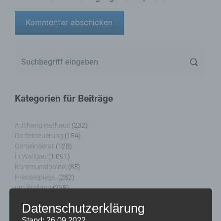
Kategorien für Beiträge
Aushang Rathaus
(232)
Dorferneuerung
(154)
Gemeinderat
(128)
in Wallgau
(1.091)
Kommunalpolitik
(85)
Pressespiegel
(282)
um Wallgau
(258)
Wallgau im Netz
(65)
Datenschutzerklärung
Stand: 26.09.2022