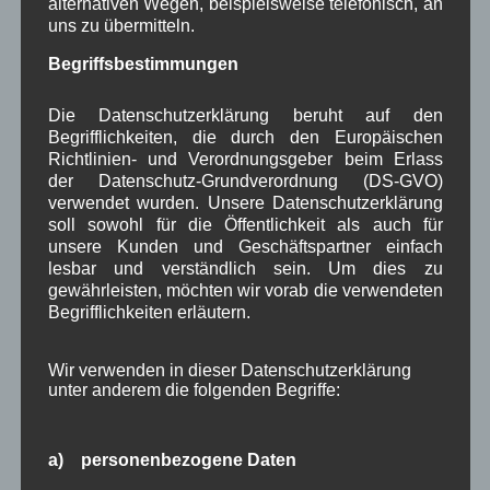
alternativen Wegen, beispielsweise telefonisch, an
uns zu übermitteln.
Beitragsarchiv
Begriffsbestimmungen
Die Datenschutzerklärung beruht auf den
August 2026
(2)
Begrifflichkeiten, die durch den Europäischen
Juli 2026
(9)
Richtlinien- und Verordnungsgeber beim Erlass
Juni 2026
(4)
der Datenschutz-Grundverordnung (DS-GVO)
Mai 2026
(11)
verwendet wurden. Unsere Datenschutzerklärung
April 2026
(8)
soll sowohl für die Öffentlichkeit als auch für
März 2026
(9)
unsere Kunden und Geschäftspartner einfach
Februar 2026
(6)
lesbar und verständlich sein. Um dies zu
Januar 2026
(8)
gewährleisten, möchten wir vorab die verwendeten
Dezember 2025
(14)
Begrifflichkeiten erläutern.
November 2025
(5)
Oktober 2025
(8)
Wir verwenden in dieser Datenschutzerklärung
September 2025
(5)
unter anderem die folgenden Begriffe:
August 2025
(2)
Juli 2025
(9)
Juni 2025
(7)
a) personenbezogene Daten
Mai 2025
(3)