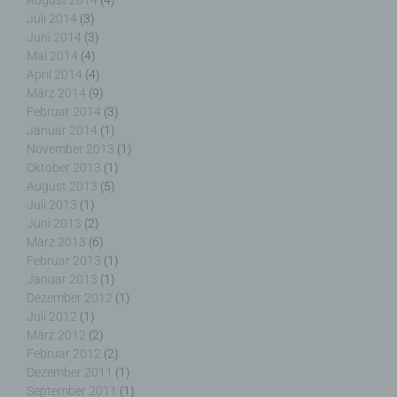
August 2014
(4)
Juli 2014
(3)
Juni 2014
(3)
j) Dritter
Mai 2014
(4)
April 2014
(4)
Dritter ist eine natürliche oder juristische Person,
März 2014
(9)
Behörde, Einrichtung oder andere Stelle außer der
Februar 2014
(3)
betroffenen Person, dem Verantwortlichen, dem
Januar 2014
(1)
Auftragsverarbeiter und den Personen, die unter
November 2013
(1)
der unmittelbaren Verantwortung des
Oktober 2013
(1)
Verantwortlichen oder des Auftragsverarbeiters
August 2013
(5)
befugt sind, die personenbezogenen Daten zu
Juli 2013
(1)
verarbeiten.
Juni 2013
(2)
März 2013
(6)
Februar 2013
(1)
Januar 2013
(1)
Dezember 2012
(1)
k) Einwilligung
Juli 2012
(1)
März 2012
(2)
Einwilligung ist jede von der betroffenen Person
Februar 2012
(2)
freiwillig für den bestimmten Fall in informierter
Dezember 2011
(1)
Weise und unmissverständlich abgegebene
September 2011
(1)
Willensbekundung in Form einer Erklärung oder