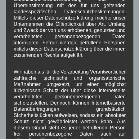
Veranstaltung
Verkehr
TV
Umfrage
,
,
,
,
Übereinstimmung mit den für uns geltenden
landesspezifischen Datenschutzbestimmungen.
Verwaltung
Video
,
,
Mittels dieser Datenschutzerklärung möchte unser
Unternehmen die Öffentlichkeit über Art, Umfang
Woiga.de
Vorstand Dorferneuerung
,
,
und Zweck der von uns erhobenen, genutzten und
verarbeiteten personenbezogenen Daten
Zeitung
Zigarettensteig
,
informieren. Ferner werden betroffene Personen
mittels dieser Datenschutzerklärung über die ihnen
zustehenden Rechte aufgeklärt.
Bauernregel im August
Wir haben als für die Verarbeitung Verantwortlicher
zahlreiche technische und organisatorische
Stuermt es im August, gibt es weder Wein noch Most.
Maßnahmen umgesetzt, um einen möglichst
lückenlosen Schutz der über diese Internetseite
verarbeiteten personenbezogenen Daten
Neueste Kommentare
sicherzustellen. Dennoch können Internetbasierte
Datenübertragungen grundsätzlich
Sicherheitslücken aufweisen, sodass ein absoluter
WBE
bei
Über uns
Schutz nicht gewährleistet werden kann. Aus
Josef Otler, Verein fürr Geschichte
bei
Über uns
diesem Grund steht es jeder betroffenen Person
frei, personenbezogene Daten auch auf
Gerd Erfert
bei
Über uns