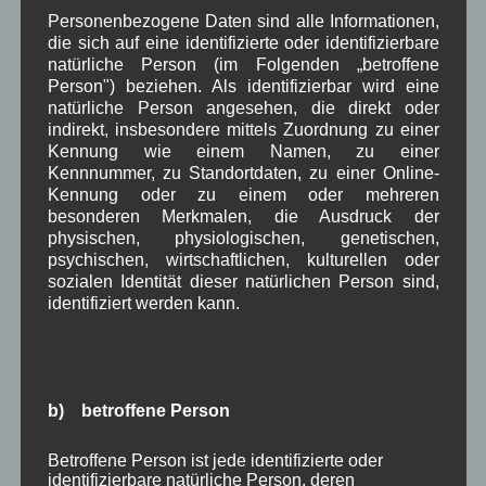
April 2025
(8)
Personenbezogene Daten sind alle Informationen,
März 2025
(5)
die sich auf eine identifizierte oder identifizierbare
Februar 2025
(9)
natürliche Person (im Folgenden „betroffene
Januar 2025
(8)
Person") beziehen. Als identifizierbar wird eine
Dezember 2024
(7)
natürliche Person angesehen, die direkt oder
November 2024
(14)
indirekt, insbesondere mittels Zuordnung zu einer
Oktober 2024
(10)
Kennung wie einem Namen, zu einer
September 2024
(8)
Kennnummer, zu Standortdaten, zu einer Online-
August 2024
(2)
Kennung oder zu einem oder mehreren
Juli 2024
(9)
besonderen Merkmalen, die Ausdruck der
Juni 2024
(4)
physischen, physiologischen, genetischen,
Mai 2024
(4)
psychischen, wirtschaftlichen, kulturellen oder
April 2024
(5)
sozialen Identität dieser natürlichen Person sind,
März 2024
(4)
identifiziert werden kann.
Februar 2024
(4)
Januar 2024
(5)
Dezember 2023
(8)
November 2023
(5)
b) betroffene Person
Oktober 2023
(8)
September 2023
(8)
August 2023
(4)
Betroffene Person ist jede identifizierte oder
Juli 2023
(8)
identifizierbare natürliche Person, deren