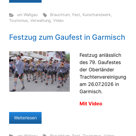
um Wallgau
Brauchtum
,
Fest
,
Kunsthandwerk
,
Tourismus
,
Verwaltung
,
Video
Festzug zum Gaufest in Garmisch
Festzug anlässlich
des 79. Gaufestes
der Oberländer
Trachtenvereinigung
am 26.07.2026 in
Garmisch.
Mit Video
Weiterlesen
um Wallgau
Brauchtum
,
Fest
,
Tourismus
,
Video