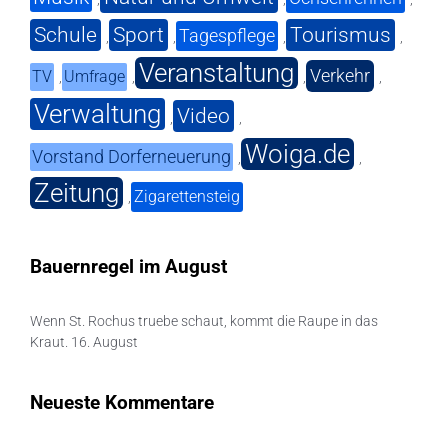
Schule
Sport
Tourismus
Tagespflege
,
,
,
,
Veranstaltung
Verkehr
TV
Umfrage
,
,
,
,
Verwaltung
Video
,
,
Woiga.de
Vorstand Dorferneuerung
,
,
Zeitung
Zigarettensteig
,
Bauernregel im August
Wenn St. Rochus truebe schaut, kommt die Raupe in das
Kraut. 16. August
Neueste Kommentare