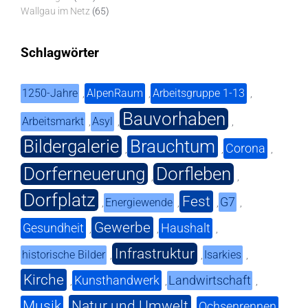
Wallgau im Netz
(65)
Schlagwörter
1250-Jahre
AlpenRaum
Arbeitsgruppe 1-13
,
,
,
Bauvorhaben
Arbeitsmarkt
Asyl
,
,
,
Bildergalerie
Brauchtum
Corona
,
,
,
Dorferneuerung
Dorfleben
,
,
Dorfplatz
Fest
G7
Energiewende
,
,
,
,
Gewerbe
Gesundheit
Haushalt
,
,
,
Infrastruktur
historische Bilder
Isarkies
,
,
,
Kirche
Kunsthandwerk
Landwirtschaft
,
,
,
Musik
Natur und Umwelt
Ochsenrennen
,
,
,