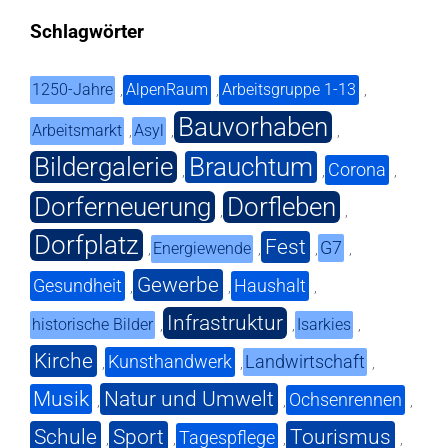
Schlagwörter
1250-Jahre
AlpenRaum
Arbeitsgruppe 1-13
,
,
,
Bauvorhaben
Arbeitsmarkt
Asyl
,
,
,
Bildergalerie
Brauchtum
Corona
,
,
,
Dorferneuerung
Dorfleben
,
,
Dorfplatz
Fest
G7
Energiewende
,
,
,
,
Gewerbe
Gesundheit
Haushalt
,
,
,
Infrastruktur
historische Bilder
Isarkies
,
,
,
Kirche
Kunsthandwerk
Landwirtschaft
,
,
,
Musik
Natur und Umwelt
Ochsenrennen
,
,
,
Schule
Sport
Tourismus
Tagespflege
,
,
,
,