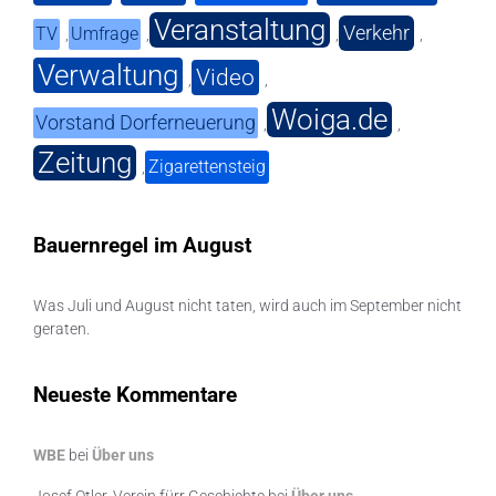
Veranstaltung
Verkehr
TV
Umfrage
,
,
,
,
Verwaltung
Video
,
,
Woiga.de
Vorstand Dorferneuerung
,
,
Zeitung
Zigarettensteig
,
Bauernregel im August
Was Juli und August nicht taten, wird auch im September nicht
geraten.
Neueste Kommentare
WBE
bei
Über uns