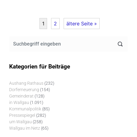
1
2
ältere Seite »
Kategorien für Beiträge
Aushang Rathaus
(232)
Dorferneuerung
(154)
Gemeinderat
(128)
in Wallgau
(1.091)
Kommunalpolitik
(85)
Pressespiegel
(282)
um Wallgau
(258)
Wallgau im Netz
(65)