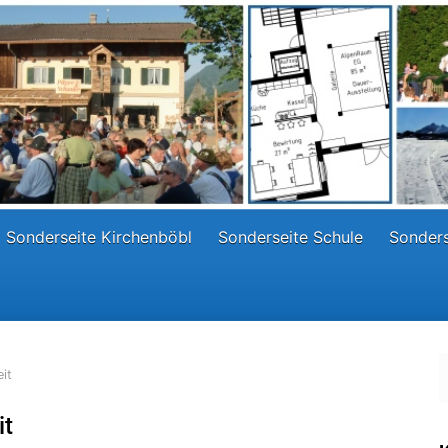
Sonderseite Kirchenböbl
Sonderseite Schule
Sonders
it
it