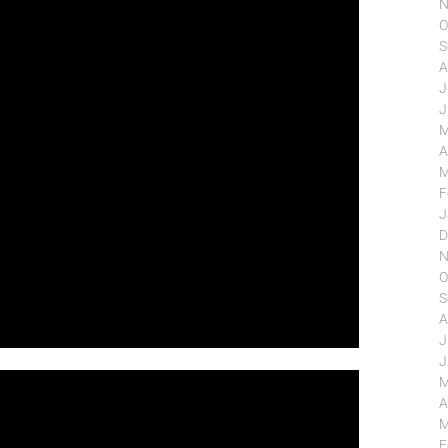
N
O
S
A
J
J
M
A
M
F
J
D
N
O
S
A
J
J
M
A
M
F