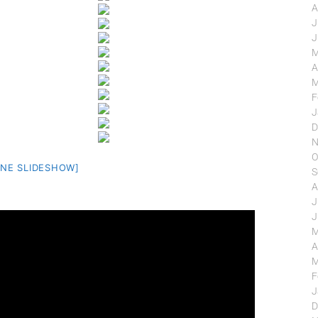
A
J
J
M
A
M
F
J
D
N
O
EINE SLIDESHOW]
S
A
J
J
M
A
M
F
J
D