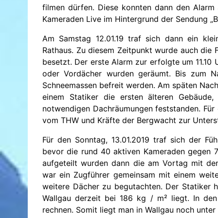
filmen dürfen. Diese konnten dann den Alarm a
Kameraden Live im Hintergrund der Sendung „Br
Am Samstag 12.01.19 traf sich dann ein kle
Rathaus. Zu diesem Zeitpunkt wurde auch die 
besetzt. Der erste Alarm zur erfolgte um 11.10 
oder Vordächer wurden geräumt. Bis zum N
Schneemassen befreit werden. Am späten Nachm
einem Statiker die ersten älteren Gebäud
notwendigen Dachräumungen feststanden. Für 
vom THW und Kräfte der Bergwacht zur Unters
Für den Sonntag, 13.01.2019 traf sich der Fü
bevor die rund 40 aktiven Kameraden gegen 7.
aufgeteilt wurden dann die am Vortag mit dem
war ein Zugführer gemeinsam mit einem weite
weitere Dächer zu begutachten. Der Statiker 
Wallgau derzeit bei 186 kg / m² liegt. In d
rechnen. Somit liegt man in Wallgau noch unt