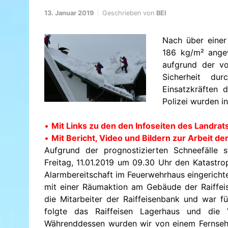
13. Januar 2019
Geschrieben von
BEI
Nach über einer
186 kg/m² ange
aufgrund der vo
Sicherheit du
Einsatzkräften 
Polizei wurden i
•
Mit Links zu den den Infoseiten des Landra
•
Mit Bericht, Video und Bildern zur Arbeit de
Aufgrund der prognostizierten Schneefälle 
Freitag, 11.01.2019 um 09.30 Uhr den Katastro
Alarmbereitschaft im Feuerwehrhaus eingericht
mit einer Räumaktion am Gebäude der Raiffeis
die Mitarbeiter der Raiffeisenbank und war fü
folgte das Raiffeisen Lagerhaus und die
Währenddessen wurden wir von einem Fernsehte