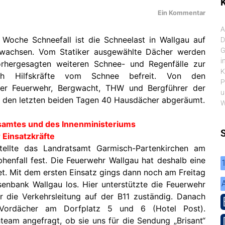
K
Ein Kommentar
A
 Woche Schneefall ist die Schneelast in Wallgau auf
D
G
wachsen. Vom Statiker ausgewählte Dächer werden
i
rhergesagten weiteren Schnee- und Regenfälle zur
K
rch Hilfskräfte vom Schnee befreit. Von den
P
der Feuerwehr, Bergwacht, THW und Bergführer der
u
n den letzten beiden Tagen 40 Hausdächer abgeräumt.
W
tsamtes und des Innenministeriums
r Einsatzkräfte
stellte das Landratsamt Garmisch-Partenkirchen am
phenfall fest. Die Feuerwehr Wallgau hat deshalb eine
et. Mit dem ersten Einsatz gings dann noch am Freitag
enbank Wallgau los. Hier unterstützte die Feuerwehr
r die Verkehrsleitung auf der B11 zuständig. Danach
 Vordächer am Dorfplatz 5 und 6 (Hotel Post).
am angefragt, ob sie uns für die Sendung „Brisant“