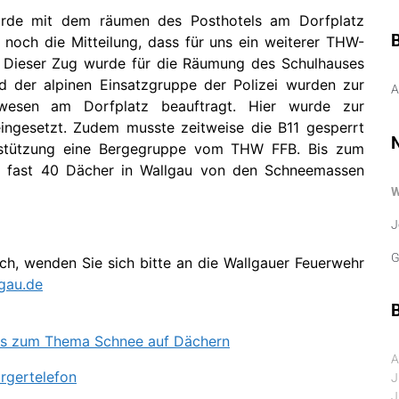
rde mit dem räumen des Posthotels am Dorfplatz
 noch die Mitteilung, dass für uns ein weiterer THW-
 Dieser Zug wurde für die Räumung des Schulhauses
 der alpinen Einsatzgruppe der Polizei wurden zur
A
esen am Dorfplatz beauftragt. Hier wurde zur
eingesetzt. Zudem musste zeitweise die B11 gesperrt
erstützung eine Bergegruppe vom THW FFB. Bis zum
n fast 40 Dächer in Wallgau von den Schneemassen
J
G
, wenden Sie sich bitte an die Wallgauer Feuerwehr
gau.de
B
ums zum Thema Schnee auf Dächern
A
rgertelefon
J
J