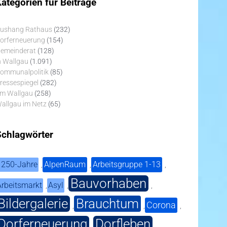
ategorien für Beiträge
ushang Rathaus
(232)
orferneuerung
(154)
emeinderat
(128)
n Wallgau
(1.091)
ommunalpolitik
(85)
ressespiegel
(282)
m Wallgau
(258)
allgau im Netz
(65)
Schlagwörter
1250-Jahre
AlpenRaum
Arbeitsgruppe 1-13
,
,
,
Bauvorhaben
Arbeitsmarkt
Asyl
,
,
,
Bildergalerie
Brauchtum
Corona
,
,
,
Dorferneuerung
Dorfleben
,
,