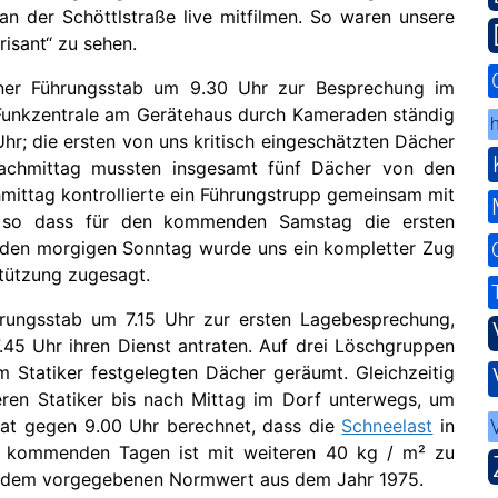
n der Schöttlstraße live mitfilmen. So waren unsere
isant“ zu sehen.
iner Führungsstab um 9.30 Uhr zur Besprechung im
Funkzentrale am Gerätehaus durch Kameraden ständig
h
Uhr; die ersten von uns kritisch eingeschätzten Dächer
achmittag mussten insgesamt fünf Dächer von den
ittag kontrollierte ein Führungstrupp gemeinsam mit
e, so dass für den kommenden Samstag die ersten
den morgigen Sonntag wurde uns ein kompletter Zug
tützung zugesagt.
hrungsstab um 7.15 Uhr zur ersten Lagebesprechung,
45 Uhr ihren Dienst antraten. Auf drei Löschgruppen
 Statiker festgelegten Dächer geräumt. Gleichzeitig
ren Statiker bis nach Mittag im Dorf unterwegs, um
hat gegen 9.00 Uhr berechnet, dass die
Schneelast
in
en kommenden Tagen ist mit weiteren 40 kg / m² zu
er dem vorgegebenen Normwert aus dem Jahr 1975.