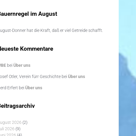
Bauernregel im August
ugust-Donner hat die Kraft, daß er viel Getreide schafft.
Neueste Kommentare
WBE
bei
Über uns
osef Otler, Verein fürr Geschichte
bei
Über uns
erd Erfert
bei
Über uns
eitragsarchiv
ugust 2026
(2)
uli 2026
(9)
uni 2026
(4)