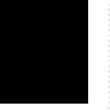
J
D
N
O
S
A
J
J
M
A
M
F
J
D
N
O
S
A
J
J
M