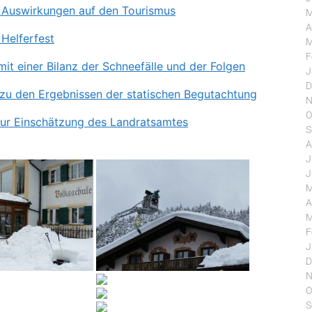
: Auswirkungen auf den Tourismus
M
A
 Helferfest
M
F
it einer Bilanz der Schneefälle und der Folgen
J
D
 zu den Ergebnissen der statischen Begutachtung
N
O
 zur Einschätzung des Landratsamtes
S
A
J
J
M
A
M
F
J
D
N
O
S