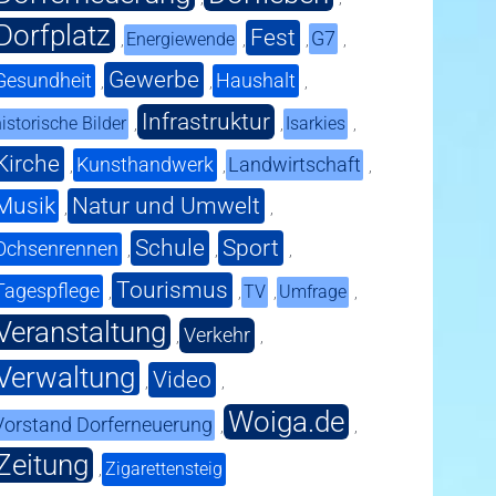
Dorfplatz
Fest
G7
Energiewende
,
,
,
,
Gewerbe
Gesundheit
Haushalt
,
,
,
Infrastruktur
istorische Bilder
Isarkies
,
,
,
Kirche
Kunsthandwerk
Landwirtschaft
,
,
,
Musik
Natur und Umwelt
,
,
Schule
Sport
Ochsenrennen
,
,
,
Tourismus
Tagespflege
TV
Umfrage
,
,
,
,
Veranstaltung
Verkehr
,
,
Verwaltung
Video
,
,
Woiga.de
Vorstand Dorferneuerung
,
,
Zeitung
Zigarettensteig
,