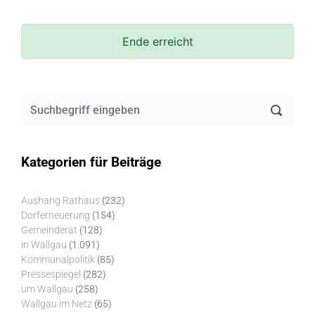
Ende erreicht
Kategorien für Beiträge
Aushang Rathaus
(232)
Dorferneuerung
(154)
Gemeinderat
(128)
in Wallgau
(1.091)
Kommunalpolitik
(85)
Pressespiegel
(282)
um Wallgau
(258)
Wallgau im Netz
(65)