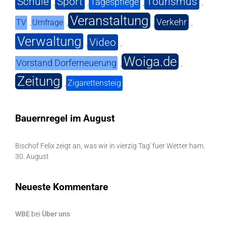
Schule
Sport
Tourismus
Tagespflege
,
,
,
,
Veranstaltung
Verkehr
TV
Umfrage
,
,
,
,
Verwaltung
Video
,
,
Woiga.de
Vorstand Dorferneuerung
,
,
Zeitung
Zigarettensteig
,
Bauernregel im August
Bischof Felix zeigt an, was wir in vierzig Tag' fuer Wetter ham.
30. August
Neueste Kommentare
WBE
bei
Über uns