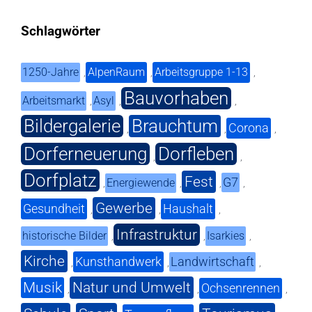
Schlagwörter
1250-Jahre
AlpenRaum
Arbeitsgruppe 1-13
,
,
,
Bauvorhaben
Arbeitsmarkt
Asyl
,
,
,
Bildergalerie
Brauchtum
Corona
,
,
,
Dorferneuerung
Dorfleben
,
,
Dorfplatz
Fest
G7
Energiewende
,
,
,
,
Gewerbe
Gesundheit
Haushalt
,
,
,
Infrastruktur
historische Bilder
Isarkies
,
,
,
Kirche
Kunsthandwerk
Landwirtschaft
,
,
,
Musik
Natur und Umwelt
Ochsenrennen
,
,
,