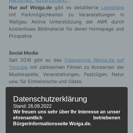
Herbstfest
,
Adventsmarkt
…
Nur auf Woiga.de
gibt es detaillierte
Lagepläne
mit Parkmöglichkeiten zu Veranstaltungen in
Wallgau. Aktive Unterstützung der AWK durch
kostenloses Bildmaterial für deren Homepage und
Prospekte.
Social Media
Seit 2016 gibt es das
Videoportal Woiga.de auf
Youtube
mit zahlreichen Filmen zu Konzerten der
Musikkapelle, Veranstaltungen, Festzügen, Natur
usw. für Einheimische und Gäste.
Seit 2017 finden Sie auf dem
Instagram Kanal
Woiga.de
Fotos aus Wallgau, dem Oberen Isartal
Datenschutzerklärung
und Umgebung.
Stand: 26.09.2022
Wir freuen uns sehr über Ihr Interesse an unser
ehrenamtlich betriebenen
Hier noch einige statistische Informationen zu
Bürgerinformationsseite Woiga.de.
der Arbeit in den letzten neun Jahren: