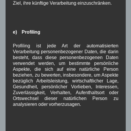
Ziel, ihre künftige Verarbeitung einzuschränken.
Schlagwörter
1250-Jahre
AlpenRaum
Arbeitsgruppe 1-13
,
,
,
Bauvorhaben
e) Profiling
Arbeitsmarkt
Asyl
,
,
,
Bildergalerie
Brauchtum
Corona
,
,
,
Profiling ist jede Art der automatisierten
Verarbeitung personenbezogener Daten, die darin
Dorferneuerung
Dorfleben
,
,
besteht, dass diese personenbezogenen Daten
verwendet werden, um bestimmte persönliche
Dorfplatz
Fest
G7
Energiewende
,
,
,
,
Aspekte, die sich auf eine natürliche Person
beziehen, zu bewerten, insbesondere, um Aspekte
Gewerbe
Gesundheit
Haushalt
,
,
,
bezüglich Arbeitsleistung, wirtschaftlicher Lage,
Gesundheit, persönlicher Vorlieben, Interessen,
Infrastruktur
historische Bilder
Isarkies
,
,
,
Zuverlässigkeit, Verhalten, Aufenthaltsort oder
Ortswechsel dieser natürlichen Person zu
Kirche
Kunsthandwerk
Landwirtschaft
,
,
,
analysieren oder vorherzusagen.
Musik
Natur und Umwelt
Ochsenrennen
,
,
,
Schule
Sport
Tourismus
Tagespflege
,
,
,
,