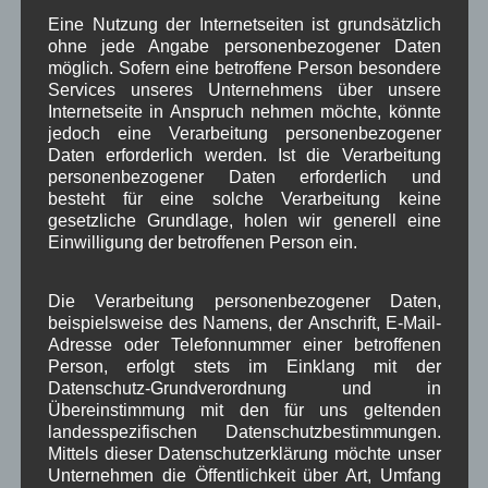
• Online seit 10.09.2015
Eine Nutzung der Internetseiten ist grundsätzlich
• ca. 2500 ehrenamtliche Stunden für Woiga.de
ohne jede Angabe personenbezogener Daten
• über 1100 Beiträge
möglich. Sofern eine betroffene Person besondere
• über 440.000 Seitenaufrufe
Services unseres Unternehmens über unsere
• über 300 eigene Flurkarten z.B.: [
1
] [
2
] [
3
]
Internetseite in Anspruch nehmen möchte, könnte
• über 10.000 Aufrufe unseres
Lageplans zum
jedoch eine Verarbeitung personenbezogener
Daten erforderlich werden. Ist die Verarbeitung
Almabrieb mit Parkmöglichkeiten
personenbezogener Daten erforderlich und
besteht für eine solche Verarbeitung keine
Datenschutz / Bekanntgabe von
gesetzliche Grundlage, holen wir generell eine
Einwilligung der betroffenen Person ein.
Bauherrendaten:
Von Anfang an haben wir bei der Veröffentlichung
der Tagesordnungspunkte von
Die Verarbeitung personenbezogener Daten,
beispielsweise des Namens, der Anschrift, E-Mail-
Gemeinderatssitzungen auf Woiga.de die
Adresse oder Telefonnummer einer betroffenen
personenbezogenen Bauherrendaten anonymisiert.
Person, erfolgt stets im Einklang mit der
Wir nennen weder Vor- noch Nachnamen. Damit
Datenschutz-Grundverordnung und in
halten wir uns an die Auffassung des
Bayerischen
Übereinstimmung mit den für uns geltenden
Landesbeauftragten für den Datenschutz
und die
landesspezifischen Datenschutzbestimmungen.
Mittels dieser Datenschutzerklärung möchte unser
des
Bayerischen Gemeindetages.
Unternehmen die Öffentlichkeit über Art, Umfang
Die Veröffentlichung der Bauherrendaten mit