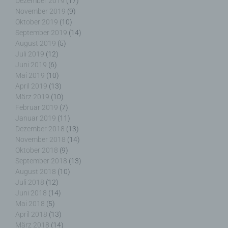
Dezember 2019
(17)
Deutschland
November 2019
(9)
Oktober 2019
(10)
E-Mail: wolfgang.behling@t-online.de
September 2019
(14)
August 2019
(5)
Cookies / SessionStorage / LocalStorage
Juli 2019
(12)
Juni 2019
(6)
Die Internetseiten verwenden teilweise so
Mai 2019
(10)
genannte Cookies, LocalStorage und
April 2019
(13)
SessionStorage. Dies dient dazu, unser Angebot
März 2019
(10)
nutzerfreundlicher, effektiver und sicherer zu
Februar 2019
(7)
machen. Local Storage und SessionStorage ist
Januar 2019
(11)
eine Technologie, mit welcher ihr Browser Daten
Dezember 2018
(13)
auf Ihrem Computer oder mobilen Gerät
November 2018
(14)
abspeichert. Cookies sind Textdateien, welche
Oktober 2018
(9)
über einen Internetbrowser auf einem
Computersystem abgelegt und gespeichert
September 2018
(13)
werden. Sie können die Verwendung von Cookies,
August 2018
(10)
LocalStorage und SessionStorage durch
Juli 2018
(12)
entsprechende Einstellung in Ihrem Browser
Juni 2018
(14)
verhindern.
Mai 2018
(5)
April 2018
(13)
März 2018
(14)