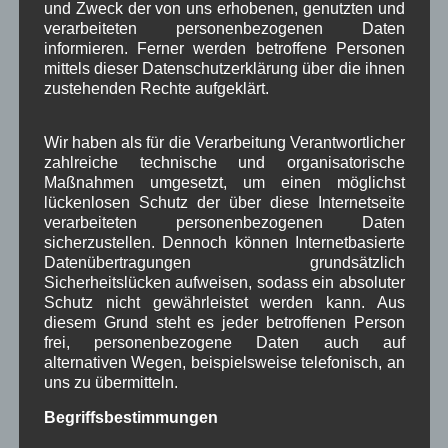
und Zweck der von uns erhobenen, genutzten und
Vor- und Nachnamen auf Facebook, so einen
verarbeiteten personenbezogenen Daten
Irrsinn gibt es auf Woiga.de nicht.
informieren. Ferner werden betroffene Personen
Zu schützen sind die
Personenbezogenen Daten
mittels dieser Datenschutzerklärung über die ihnen
zustehenden Rechte aufgeklärt.
des Bauherren, nicht die des Grundstücks
.
Wir übernehmen keine Garantie für die Richtigkeit
unserer Karten und Flurnummern
.
Wir haben als für die Verarbeitung Verantwortlicher
zahlreiche technische und organisatorische
Gerne nehmen wir ihre Rückmeldung zu unserer
Maßnahmen umgesetzt, um einen möglichst
Arbeit auf Woiga.de entgegen, persönlich oder
lückenlosen Schutz der über diese Internetseite
verarbeiteten personenbezogenen Daten
Mail. Antworten auf Fragen oder Anregungen sind
sicherzustellen. Dennoch können Internetbasierte
selbstverständlich.
Batzige unverschämte
Datenübertragungen grundsätzlich
Antworten auf sachliche Fragen gibt es auf
Sicherheitslücken aufweisen, sodass ein absoluter
Woiga.de nicht.
Schutz nicht gewährleistet werden kann. Aus
diesem Grund steht es jeder betroffenen Person
WBE
frei, personenbezogene Daten auch auf
alternativen Wegen, beispielsweise telefonisch, an
uns zu übermitteln.
in Wallgau
Verwaltung
,
Woiga.de
Begriffsbestimmungen