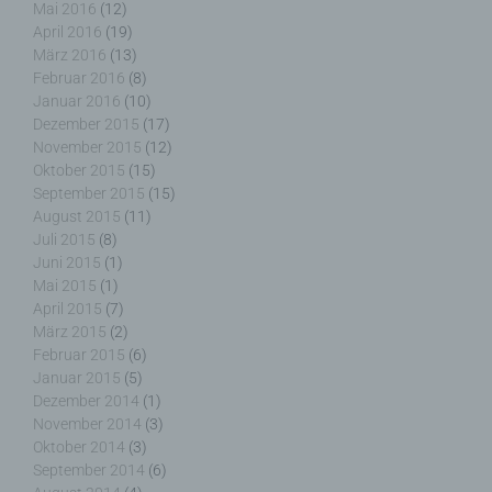
und Angebote auf unserer Internetseite im Sinne
Mai 2016
(12)
des Benutzers optimiert werden. Cookies
April 2016
(19)
ermöglichen uns, wie bereits erwähnt, die
März 2016
(13)
Benutzer unserer Internetseite wiederzuerkennen.
Februar 2016
(8)
Zweck dieser Wiedererkennung ist es, den
Januar 2016
(10)
Nutzern die Verwendung unserer Internetseite zu
Dezember 2015
(17)
erleichtern. Der Benutzer einer Internetseite, die
November 2015
(12)
Cookies verwendet, muss beispielsweise nicht bei
Oktober 2015
(15)
jedem Besuch der Internetseite erneut seine
September 2015
(15)
Zugangsdaten eingeben, weil dies von der
August 2015
(11)
Internetseite und dem auf dem Computersystem
Juli 2015
(8)
des Benutzers abgelegten Cookie übernommen
Juni 2015
(1)
wird. Ein weiteres Beispiel ist das Cookie eines
Mai 2015
(1)
Warenkorbes im Online-Shop. Der Online-Shop
April 2015
(7)
merkt sich die Artikel, die ein Kunde in den
virtuellen Warenkorb gelegt hat, über ein Cookie.
März 2015
(2)
Februar 2015
(6)
Januar 2015
(5)
Die betroffene Person kann die Setzung von
Dezember 2014
(1)
Cookies durch unsere Internetseite jederzeit
November 2014
(3)
mittels einer entsprechenden Einstellung des
Oktober 2014
(3)
genutzten Internetbrowsers verhindern und damit
September 2014
(6)
der Setzung von Cookies dauerhaft