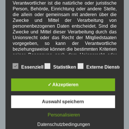
Verantwortlicher ist die natürliche oder juristische
Person, Behörde, Einrichtung oder andere Stelle,
die allein oder gemeinsam mit anderen über die
Beitragsarchiv
Zwecke und Mittel der Verarbeitung von
personenbezogenen Daten entscheidet. Sind die
Zwecke und Mittel dieser Verarbeitung durch das
August 2026
(2)
Unionsrecht oder das Recht der Mitgliedstaaten
Juli 2026
(9)
vorgegeben, so kann der Verantwortliche
Juni 2026
(4)
beziehungsweise können die bestimmten Kriterien
Mai 2026
(11)
seiner Benennung nach dem Unionsrecht oder
April 2026
(8)
dem Recht der Mitgliedstaaten vorgesehen
März 2026
(9)
werden.
Essenziell
Statistiken
Externe Dienste
Februar 2026
(6)
Januar 2026
(8)
Dezember 2025
(14)
✓ Akzeptieren
November 2025
(5)
Oktober 2025
(8)
h) Auftragsverarbeiter
September 2025
(5)
Auswahl speichern
August 2025
(2)
Auftragsverarbeiter ist eine natürliche oder
Juli 2025
(9)
juristische Person, Behörde, Einrichtung oder
Personalisieren
Juni 2025
(7)
andere Stelle, die personenbezogene Daten im
Mai 2025
(3)
Datenschutzbedingungen
Auftrag des Verantwortlichen verarbeitet.