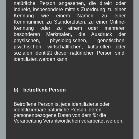
natürliche Person angesehen, die direkt oder
indirekt, insbesondere mittels Zuordnung zu einer
Kennung wie einem Namen, zu einer
Kennnummer, zu Standortdaten, zu einer Online-
Kennung oder zu einem oder mehreren
Name
*
besonderen Merkmalen, die Ausdruck der
physischen, physiologischen, genetischen,
psychischen, wirtschaftlichen, kulturellen oder
sozialen Identität dieser natürlichen Person sind,
E-Mail
*
identifiziert werden kann.
Website
b) betroffene Person
Betroffene Person ist jede identifizierte oder
identifizierbare natürliche Person, deren
Meinen Namen, E-Mail-Adresse und Website in
personenbezogene Daten von dem für die
diesem Browser für meinen nächsten
Verarbeitung Verantwortlichen verarbeitet werden.
Kommentar speichern.
*
Datenschutzbedingungen akzeptieren