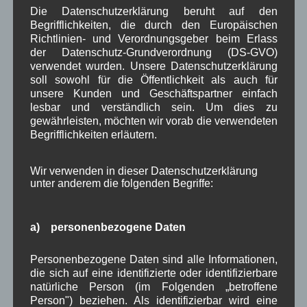
Die Datenschutzerklärung beruht auf den
Begrifflichkeiten, die durch den Europäischen
Richtlinien- und Verordnungsgeber beim Erlass
der Datenschutz-Grundverordnung (DS-GVO)
Wallgauer Musikanten im BR
verwendet wurden. Unsere Datenschutzerklärung
soll sowohl für die Öffentlichkeit als auch für
Dorferneuerung: Spielplatz u. Kurpark
unsere Kunden und Geschäftspartner einfach
lesbar und verständlich sein. Um dies zu
gewährleisten, möchten wir vorab die verwendeten
Noch keine Kommentare
Begrifflichkeiten erläutern.
Schreibe einen Kommentar
Wir verwenden in dieser Datenschutzerklärung
Deine E-Mail-Adresse wird nicht veröffentlicht.
unter anderem die folgenden Begriffe:
Erforderliche Felder sind mit
*
markiert
a) personenbezogene Daten
Personenbezogene Daten sind alle Informationen,
die sich auf eine identifizierte oder identifizierbare
natürliche Person (im Folgenden „betroffene
Person") beziehen. Als identifizierbar wird eine