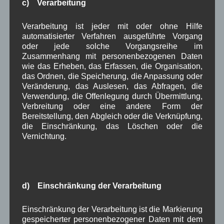
c) Verarbeitung
Verarbeitung ist jeder mit oder ohne Hilfe
automatisierter Verfahren ausgeführte Vorgang
oder jede solche Vorgangsreihe im
Zusammenhang mit personenbezogenen Daten
wie das Erheben, das Erfassen, die Organisation,
das Ordnen, die Speicherung, die Anpassung oder
Veränderung, das Auslesen, das Abfragen, die
Verwendung, die Offenlegung durch Übermittlung,
Kategorien für Beiträge
Verbreitung oder eine andere Form der
Bereitstellung, den Abgleich oder die Verknüpfung,
die Einschränkung, das Löschen oder die
Aushang Rathaus
(232)
Vernichtung.
Dorferneuerung
(154)
Gemeinderat
(128)
in Wallgau
(1.091)
Kommunalpolitik
(85)
Pressespiegel
(282)
d) Einschränkung der Verarbeitung
um Wallgau
(258)
Wallgau im Netz
(65)
Einschränkung der Verarbeitung ist die Markierung
gespeicherter personenbezogener Daten mit dem