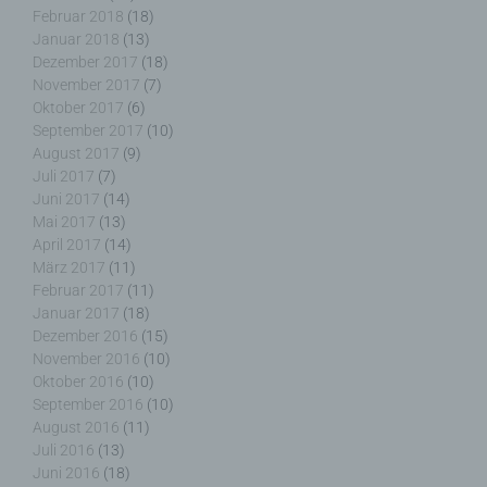
Zahlreiche Internetseiten und Server verwenden
Februar 2018
(18)
Cookies. Viele Cookies enthalten eine sogenannte
Januar 2018
(13)
Cookie-ID. Eine Cookie-ID ist eine eindeutige
Dezember 2017
(18)
Kennung des Cookies. Sie besteht aus einer
November 2017
(7)
Zeichenfolge, durch welche Internetseiten und
Oktober 2017
(6)
Server dem konkreten Internetbrowser zugeordnet
September 2017
(10)
werden können, in dem das Cookie gespeichert
August 2017
(9)
wurde. Dies ermöglicht es den besuchten
Internetseiten und Servern, den individuellen
Juli 2017
(7)
Browser der betroffenen Person von anderen
Juni 2017
(14)
Internetbrowsern, die andere Cookies enthalten,
Mai 2017
(13)
zu unterscheiden. Ein bestimmter Internetbrowser
April 2017
(14)
kann über die eindeutige Cookie-ID wiedererkannt
März 2017
(11)
und identifiziert werden.
Februar 2017
(11)
Januar 2017
(18)
Dezember 2016
(15)
Durch den Einsatz von Cookies kann den Nutzern
November 2016
(10)
dieser Internetseite nutzerfreundlichere Services
Oktober 2016
(10)
bereitstellen, die ohne die Cookie-Setzung nicht
September 2016
(10)
möglich wären.
August 2016
(11)
Juli 2016
(13)
Mittels eines Cookies können die Informationen
Juni 2016
(18)