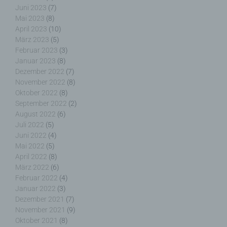
Dritter ist eine natürliche oder juristische Person,
Juni 2023
(7)
Behörde, Einrichtung oder andere Stelle außer der
Mai 2023
(8)
betroffenen Person, dem Verantwortlichen, dem
April 2023
(10)
Auftragsverarbeiter und den Personen, die unter
März 2023
(5)
der unmittelbaren Verantwortung des
Februar 2023
(3)
Verantwortlichen oder des Auftragsverarbeiters
Januar 2023
(8)
befugt sind, die personenbezogenen Daten zu
Dezember 2022
(7)
verarbeiten.
November 2022
(8)
Oktober 2022
(8)
September 2022
(2)
August 2022
(6)
Juli 2022
(5)
k) Einwilligung
Juni 2022
(4)
Mai 2022
(5)
Einwilligung ist jede von der betroffenen Person
April 2022
(8)
freiwillig für den bestimmten Fall in informierter
März 2022
(6)
Weise und unmissverständlich abgegebene
Februar 2022
(4)
Willensbekundung in Form einer Erklärung oder
Januar 2022
(3)
einer sonstigen eindeutigen bestätigenden
Dezember 2021
(7)
Handlung, mit der die betroffene Person zu
November 2021
(9)
verstehen gibt, dass sie mit der Verarbeitung der
Oktober 2021
(8)
sie betreffenden personenbezogenen Daten