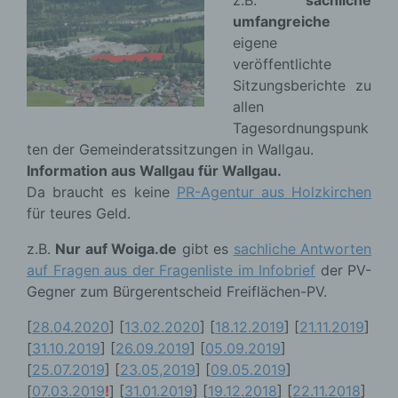
umfangreiche
eigene
veröffentlichte
Sitzungsberichte zu
allen
Tagesordnungspunk
ten der Gemeinderatssitzungen in Wallgau.
Information aus Wallgau für Wallgau.
Da braucht es keine
PR-Agentur aus Holzkirchen
für teures Geld.
z.B.
Nur auf Woiga.de
gibt es
sachliche Antworten
auf Fragen aus der Fragenliste im Infobrief
der PV-
Gegner zum Bürgerentscheid Freiflächen-PV.
[
28.04.2020
] [
13.02.2020
] [
18.12.2019
] [
21.11.2019
]
[
31.10.2019
] [
26.09.2019
] [
05.09.2019
]
[
25.07.2019
] [
23.05,2019
] [
09.05.2019
]
[
07.03.2019
!
] [
31.01.2019
] [
19.12.2018
] [
22.11.2018
]