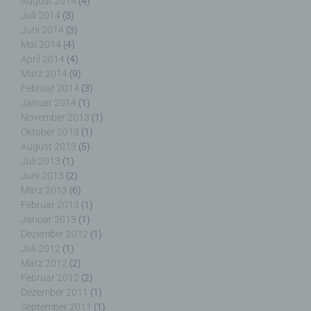
August 2014
(4)
widersprechen. Ferner können bereits gesetzte
Juli 2014
(3)
Cookies jederzeit über einen Internetbrowser oder
Juni 2014
(3)
andere Softwareprogramme gelöscht werden. Dies
Mai 2014
(4)
ist in allen gängigen Internetbrowsern möglich.
April 2014
(4)
Deaktiviert die betroffene Person die Setzung von
März 2014
(9)
Cookies in dem genutzten Internetbrowser, sind
Februar 2014
(3)
unter Umständen nicht alle Funktionen unserer
Internetseite vollumfänglich nutzbar.
Januar 2014
(1)
November 2013
(1)
Erfassung von allgemeinen Daten und
Oktober 2013
(1)
Informationen
August 2013
(5)
Juli 2013
(1)
Die Internetseite erfasst mit jedem Aufruf der
Juni 2013
(2)
Internetseite durch eine betroffene Person oder ein
März 2013
(6)
automatisiertes System eine Reihe von
Februar 2013
(1)
allgemeinen Daten und Informationen. Diese
Januar 2013
(1)
allgemeinen Daten und Informationen werden in
Dezember 2012
(1)
den Logfiles des Servers gespeichert. Erfasst
Juli 2012
(1)
werden können die (1) verwendeten Browsertypen
März 2012
(2)
und Versionen, (2) das vom zugreifenden System
Februar 2012
(2)
verwendete Betriebssystem, (3) die Internetseite,
Dezember 2011
(1)
von welcher ein zugreifendes System auf unsere
September 2011
(1)