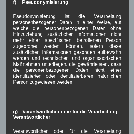
Veranstaltung
f) Pseudonymisierung
Verkehr
TV
Umfrage
,
,
,
,
Verwaltung
Video
Pseudonymisierung ist die Verarbeitung
,
,
personenbezogener Daten in einer Weise, auf
Woiga.de
Vorstand Dorferneuerung
welche die personenbezogenen Daten ohne
,
,
Hinzuziehung zusätzlicher Informationen nicht
Zeitung
Zigarettensteig
mehr einer spezifischen betroffenen Person
,
zugeordnet werden können, sofern diese
zusätzlichen Informationen gesondert aufbewahrt
werden und technischen und organisatorischen
Bauernregel im August
Maßnahmen unterliegen, die gewährleisten, dass
die personenbezogenen Daten nicht einer
identifizierten oder identifizierbaren natürlichen
Trockener August ist der Bauern Lust.
Person zugewiesen werden.
Neueste Kommentare
WBE
bei
Über uns
g) Verantwortlicher oder für die Verarbeitung
Verantwortlicher
Josef Otler, Verein fürr Geschichte
bei
Über uns
Verantwortlicher oder für die Verarbeitung
Gerd Erfert
bei
Über uns