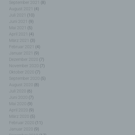
September 2021
(8)
einverstanden ist.
August 2021
(4)
Juli 2021
(10)
Juni 2021
(9)
Mai 2021
(5)
April 2021
(4)
Name und Anschrift des für die Verarbeitung
März 2021
(3)
Verantwortlichen
Februar 2021
(4)
Januar 2021
(9)
Verantwortlicher im Sinne der Datenschutz-
Dezember 2020
(7)
Grundverordnung, sonstiger in den Mitgliedstaaten
November 2020
(7)
der Europäischen Union geltenden
Oktober 2020
(7)
Datenschutzgesetze und anderer Bestimmungen
September 2020
(5)
mit datenschutzrechtlichem Charakter ist die:
August 2020
(8)
Juli 2020
(6)
Nicht kommerzielle Homepage Woiga.de
Juni 2020
(7)
Mai 2020
(9)
Wolfgang Behling
April 2020
(9)
März 2020
(5)
Karwendelstraße 9
Februar 2020
(11)
Januar 2020
(9)
82499 Wallgau