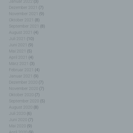
Januar 2022
(3)
Dezember 2021
(7)
Die Internetseiten verwenden teilweise so
November 2021
(9)
genannte Cookies, LocalStorage und
Oktober 2021
(8)
SessionStorage. Dies dient dazu, unser Angebot
September 2021
(8)
nutzerfreundlicher, effektiver und sicherer zu
August 2021
(4)
machen. Local Storage und SessionStorage ist
eine Technologie, mit welcher ihr Browser Daten
Juli 2021
(10)
auf Ihrem Computer oder mobilen Gerät
Juni 2021
(9)
abspeichert. Cookies sind Textdateien, welche
Mai 2021
(5)
über einen Internetbrowser auf einem
April 2021
(4)
Computersystem abgelegt und gespeichert
März 2021
(3)
werden. Sie können die Verwendung von Cookies,
Februar 2021
(4)
LocalStorage und SessionStorage durch
Januar 2021
(9)
entsprechende Einstellung in Ihrem Browser
Dezember 2020
(7)
verhindern.
November 2020
(7)
Oktober 2020
(7)
September 2020
(5)
Zahlreiche Internetseiten und Server verwenden
August 2020
(8)
Cookies. Viele Cookies enthalten eine sogenannte
Juli 2020
(6)
Cookie-ID. Eine Cookie-ID ist eine eindeutige
Juni 2020
(7)
Kennung des Cookies. Sie besteht aus einer
Zeichenfolge, durch welche Internetseiten und
Mai 2020
(9)
Server dem konkreten Internetbrowser zugeordnet
April 2020
(9)