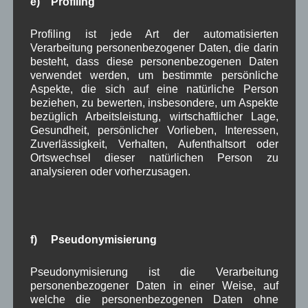
e) Profiling
Aushang Rathaus
,
in Wallgau
Profiling ist jede Art der automatisierten
Verarbeitung personenbezogener Daten, die darin
besteht, dass diese personenbezogenen Daten
Ende erreicht
verwendet werden, um bestimmte persönliche
Aspekte, die sich auf eine natürliche Person
beziehen, zu bewerten, insbesondere, um Aspekte
bezüglich Arbeitsleistung, wirtschaftlicher Lage,
Gesundheit, persönlicher Vorlieben, Interessen,
Zuverlässigkeit, Verhalten, Aufenthaltsort oder
Ortswechsel dieser natürlichen Person zu
analysieren oder vorherzusagen.
Kategorien für Beiträge
Aushang Rathaus
(232)
f) Pseudonymisierung
Dorferneuerung
(154)
Gemeinderat
(128)
Pseudonymisierung ist die Verarbeitung
in Wallgau
(1.091)
personenbezogener Daten in einer Weise, auf
Kommunalpolitik
(85)
welche die personenbezogenen Daten ohne
Pressespiegel
(282)