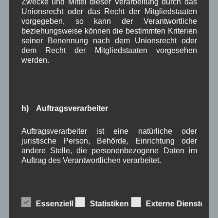
Zwecke und Mittel dieser Verarbeitung durch das
Musik
Natur und Umwelt
Ochsenrennen
,
,
,
Unionsrecht oder das Recht der Mitgliedstaaten
vorgegeben, so kann der Verantwortliche
Schule
Sport
Tourismus
Tagespflege
,
,
,
,
beziehungsweise können die bestimmten Kriterien
Veranstaltung
seiner Benennung nach dem Unionsrecht oder
Verkehr
TV
Umfrage
,
,
,
,
dem Recht der Mitgliedstaaten vorgesehen
werden.
Verwaltung
Video
,
,
Woiga.de
Vorstand Dorferneuerung
,
,
Zeitung
Zigarettensteig
,
h) Auftragsverarbeiter
Auftragsverarbeiter ist eine natürliche oder
Bauernregel im August
juristische Person, Behörde, Einrichtung oder
andere Stelle, die personenbezogene Daten im
Auftrag des Verantwortlichen verarbeitet.
An St. Afra Regen kommt dem Bauern ungelegen. 7. August
Neueste Kommentare
Essenziell
Statistiken
Externe Dienste
i) Empfänger