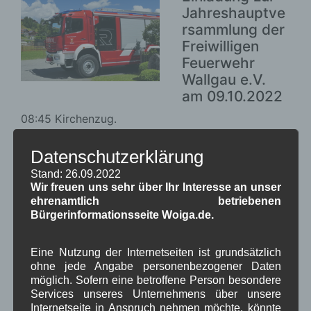
Jahreshauptve
rsammlung der
Freiwilligen
Feuerwehr
Wallgau e.V.
am 09.10.2022
08:45 Kirchenzug.
9:00 öffentliche Fahrzeugweihe des neuen
HLF20
am Feuerwehrhaus.
Datenschutzerklärung
Weiterlesen
Stand: 26.09.2022
Wir freuen uns sehr über Ihr Interesse an unser
ehrenamtlich betriebenen
Bürgerinformationsseite Woiga.de.
in Wallgau
Dorfleben
,
Infrastruktur
,
Kirche
Wallgauer Feste und ihre
Eine Nutzung der Internetseiten ist grundsätzlich
ohne jede Angabe personenbezogener Daten
Schmankerl
möglich. Sofern eine betroffene Person besondere
Services unseres Unternehmens über unsere
Internetseite in Anspruch nehmen möchte, könnte