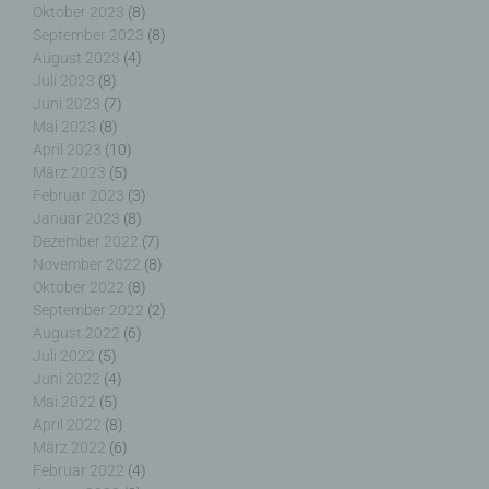
Oktober 2023
(8)
Name und Anschrift des für die Verarbeitung
September 2023
(8)
Verantwortlichen
August 2023
(4)
Juli 2023
(8)
Verantwortlicher im Sinne der Datenschutz-
Juni 2023
(7)
Grundverordnung, sonstiger in den Mitgliedstaaten
Mai 2023
(8)
der Europäischen Union geltenden
April 2023
(10)
Datenschutzgesetze und anderer Bestimmungen
März 2023
(5)
mit datenschutzrechtlichem Charakter ist die:
Februar 2023
(3)
Januar 2023
(8)
Nicht kommerzielle Homepage Woiga.de
Dezember 2022
(7)
November 2022
(8)
Wolfgang Behling
Oktober 2022
(8)
September 2022
(2)
Karwendelstraße 9
August 2022
(6)
82499 Wallgau
Juli 2022
(5)
Juni 2022
(4)
Deutschland
Mai 2022
(5)
April 2022
(8)
E-Mail: wolfgang.behling@t-online.de
März 2022
(6)
Cookies / SessionStorage / LocalStorage
Februar 2022
(4)