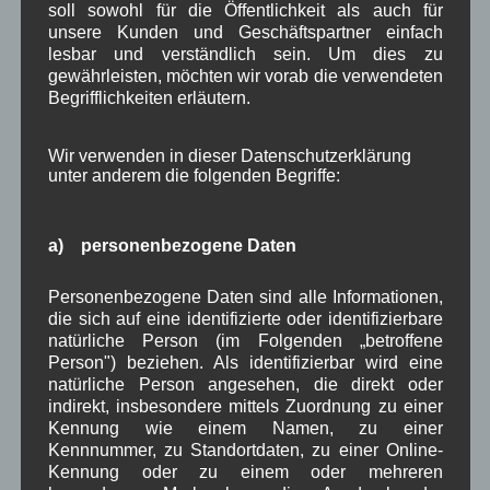
2021
]
soll sowohl für die Öffentlichkeit als auch für
unsere Kunden und Geschäftspartner einfach
lesbar und verständlich sein. Um dies zu
gewährleisten, möchten wir vorab die verwendeten
Herbstfest
am Mo. 03.10.2022
am Dorfplatz,
Begrifflichkeiten erläutern.
veranstaltet von den
Gebirgsschützen
.
Aktuelle Information 03.10.2022:
Herbstfest
Wir verwenden in dieser Datenschutzerklärung
findet statt.
unter anderem die folgenden Begriffe:
10:00 Uhr blauer Himmel kommt raus [
hier Bilder
von 2021
]
a) personenbezogene Daten
in Wallgau
Fest
,
Kunsthandwerk
,
Verwaltung
Personenbezogene Daten sind alle Informationen,
die sich auf eine identifizierte oder identifizierbare
Schützensaison 2022/2023
natürliche Person (im Folgenden „betroffene
Person") beziehen. Als identifizierbar wird eine
beginnt
natürliche Person angesehen, die direkt oder
indirekt, insbesondere mittels Zuordnung zu einer
Kennung wie einem Namen, zu einer
Ein Stück
Kennnummer, zu Standortdaten, zu einer Online-
Normalität
Kennung oder zu einem oder mehreren