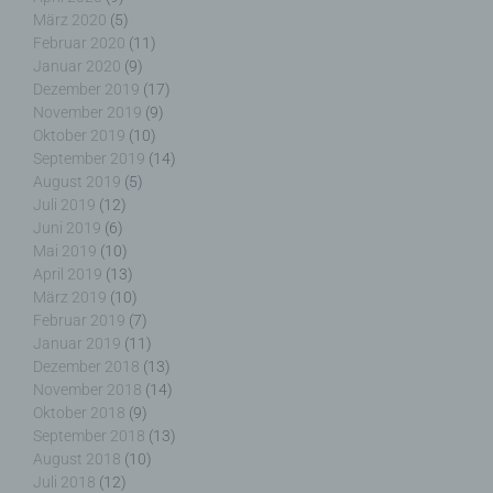
werden können, in dem das Cookie gespeichert
März 2020
(5)
wurde. Dies ermöglicht es den besuchten
Februar 2020
(11)
Internetseiten und Servern, den individuellen
Januar 2020
(9)
Browser der betroffenen Person von anderen
Dezember 2019
(17)
Internetbrowsern, die andere Cookies enthalten,
November 2019
(9)
zu unterscheiden. Ein bestimmter Internetbrowser
Oktober 2019
(10)
kann über die eindeutige Cookie-ID wiedererkannt
September 2019
(14)
und identifiziert werden.
August 2019
(5)
Juli 2019
(12)
Juni 2019
(6)
Durch den Einsatz von Cookies kann den Nutzern
Mai 2019
(10)
dieser Internetseite nutzerfreundlichere Services
April 2019
(13)
bereitstellen, die ohne die Cookie-Setzung nicht
möglich wären.
März 2019
(10)
Februar 2019
(7)
Januar 2019
(11)
Mittels eines Cookies können die Informationen
Dezember 2018
(13)
und Angebote auf unserer Internetseite im Sinne
November 2018
(14)
des Benutzers optimiert werden. Cookies
Oktober 2018
(9)
ermöglichen uns, wie bereits erwähnt, die
September 2018
(13)
Benutzer unserer Internetseite wiederzuerkennen.
August 2018
(10)
Zweck dieser Wiedererkennung ist es, den
Juli 2018
(12)
Nutzern die Verwendung unserer Internetseite zu