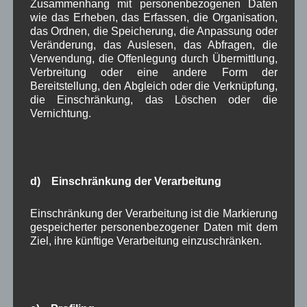
Zusammenhang mit personenbezogenen Daten
Sammlung Grüngutabfälle Herbst
wie das Erheben, das Erfassen, die Organisation,
das Ordnen, die Speicherung, die Anpassung oder
2022
Veränderung, das Auslesen, das Abfragen, die
Verwendung, die Offenlegung durch Übermittlung,
Verbreitung oder eine andere Form der
Sammlung von
Bereitstellung, den Abgleich oder die Verknüpfung,
Grünabfällen
die Einschränkung, das Löschen oder die
Herbst 2022
Vernichtung.
In diesem Herbst
haben die
Bürgerinnen und
Bürger wieder die
d) Einschränkung der Verarbeitung
Möglichkeit ihre Grünabfälle im
Wertstoffhof
Wallgau
abzuliefern. Die Grüngutaktion läuft von
Einschränkung der Verarbeitung ist die Markierung
gespeicherter personenbezogener Daten mit dem
Samstag, den 1. Oktober 2022 bis einschließlich
Ziel, ihre künftige Verarbeitung einzuschränken.
Mittwoch, den 30. November 2022
im Rahmen
der
üblichen Öffnungszeiten
.
Weiterlesen