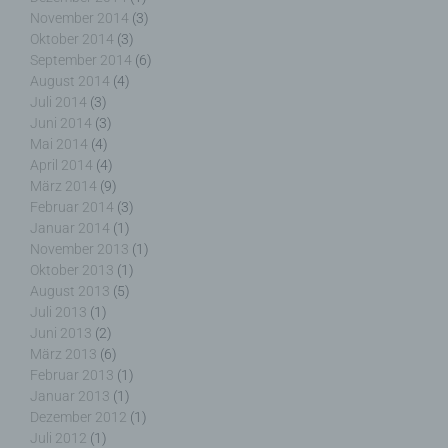
Service-Provider des zugreifenden Systems und
November 2014
(3)
(8) sonstige ähnliche Daten und Informationen, die
Oktober 2014
(3)
der Gefahrenabwehr im Falle von Angriffen auf
September 2014
(6)
unsere informationstechnologischen Systeme
August 2014
(4)
dienen.
Juli 2014
(3)
Juni 2014
(3)
Mai 2014
(4)
Bei der Nutzung dieser allgemeinen Daten und
April 2014
(4)
Informationen ziehen wird keine Rückschlüsse auf
März 2014
(9)
die betroffene Person. Diese Informationen werden
Februar 2014
(3)
vielmehr benötigt, um (1) die Inhalte unserer
Internetseite korrekt auszuliefern, (2) die Inhalte
Januar 2014
(1)
unserer Internetseite sowie die Werbung für diese
November 2013
(1)
zu optimieren, (3) die dauerhafte
Oktober 2013
(1)
Funktionsfähigkeit unserer
August 2013
(5)
informationstechnologischen Systeme und der
Juli 2013
(1)
Technik unserer Internetseite zu gewährleisten
Juni 2013
(2)
sowie (4) um Strafverfolgungsbehörden im Falle
März 2013
(6)
eines Cyberangriffes die zur Strafverfolgung
Februar 2013
(1)
notwendigen Informationen bereitzustellen. Diese
Januar 2013
(1)
anonym erhobenen Daten und Informationen
Dezember 2012
(1)
werden durch uns daher einerseits statistisch und
Juli 2012
(1)
ferner mit dem Ziel ausgewertet, den Datenschutz