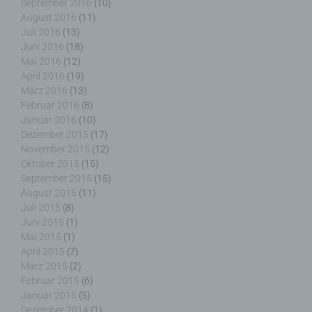
Cookies in dem genutzten Internetbrowser, sind
September 2016
(10)
unter Umständen nicht alle Funktionen unserer
August 2016
(11)
Internetseite vollumfänglich nutzbar.
Juli 2016
(13)
Juni 2016
(18)
Erfassung von allgemeinen Daten und
Mai 2016
(12)
Informationen
April 2016
(19)
März 2016
(13)
Die Internetseite erfasst mit jedem Aufruf der
Februar 2016
(8)
Internetseite durch eine betroffene Person oder ein
Januar 2016
(10)
automatisiertes System eine Reihe von
Dezember 2015
(17)
allgemeinen Daten und Informationen. Diese
November 2015
(12)
allgemeinen Daten und Informationen werden in
Oktober 2015
(15)
den Logfiles des Servers gespeichert. Erfasst
September 2015
(15)
werden können die (1) verwendeten Browsertypen
August 2015
(11)
und Versionen, (2) das vom zugreifenden System
Juli 2015
(8)
verwendete Betriebssystem, (3) die Internetseite,
Juni 2015
(1)
von welcher ein zugreifendes System auf unsere
Mai 2015
(1)
Internetseite gelangt (sogenannte Referrer), (4) die
April 2015
(7)
Unterwebseiten, welche über ein zugreifendes
System auf unserer Internetseite angesteuert
März 2015
(2)
werden, (5) das Datum und die Uhrzeit eines
Februar 2015
(6)
Zugriffs auf die Internetseite, (6) eine Internet-
Januar 2015
(5)
Protokoll-Adresse (IP-Adresse), (7) der Internet-
Dezember 2014
(1)