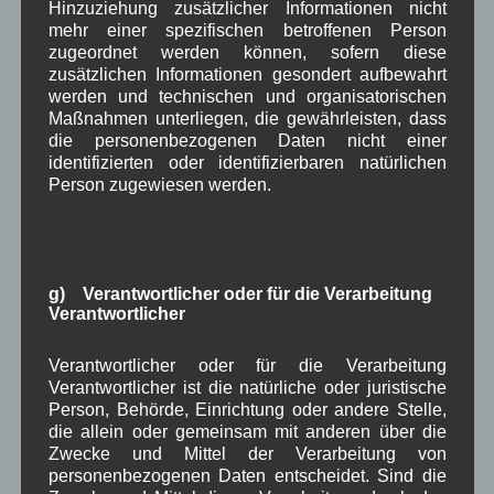
Hinzuziehung zusätzlicher Informationen nicht
um Wallgau
(258)
mehr einer spezifischen betroffenen Person
Wallgau im Netz
(65)
zugeordnet werden können, sofern diese
zusätzlichen Informationen gesondert aufbewahrt
werden und technischen und organisatorischen
Schlagwörter
Maßnahmen unterliegen, die gewährleisten, dass
die personenbezogenen Daten nicht einer
identifizierten oder identifizierbaren natürlichen
1250-Jahre
AlpenRaum
Arbeitsgruppe 1-13
,
,
,
Person zugewiesen werden.
Bauvorhaben
Arbeitsmarkt
Asyl
,
,
,
Bildergalerie
Brauchtum
Corona
,
,
,
Dorferneuerung
Dorfleben
g) Verantwortlicher oder für die Verarbeitung
,
,
Verantwortlicher
Dorfplatz
Fest
G7
Energiewende
,
,
,
,
Verantwortlicher oder für die Verarbeitung
Gewerbe
Gesundheit
Haushalt
,
,
,
Verantwortlicher ist die natürliche oder juristische
Person, Behörde, Einrichtung oder andere Stelle,
Infrastruktur
historische Bilder
Isarkies
,
,
,
die allein oder gemeinsam mit anderen über die
Zwecke und Mittel der Verarbeitung von
Kirche
Kunsthandwerk
Landwirtschaft
,
,
,
personenbezogenen Daten entscheidet. Sind die