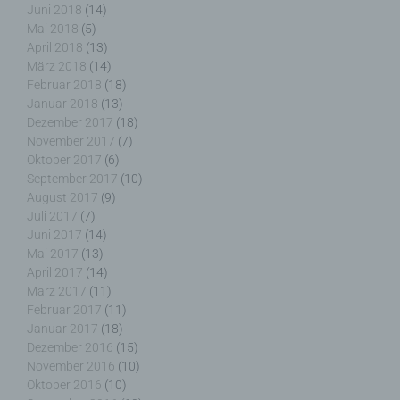
Juni 2018
(14)
erleichtern. Der Benutzer einer Internetseite, die
Mai 2018
(5)
Cookies verwendet, muss beispielsweise nicht bei
April 2018
(13)
jedem Besuch der Internetseite erneut seine
März 2018
(14)
Zugangsdaten eingeben, weil dies von der
Februar 2018
(18)
Internetseite und dem auf dem Computersystem
des Benutzers abgelegten Cookie übernommen
Januar 2018
(13)
wird. Ein weiteres Beispiel ist das Cookie eines
Dezember 2017
(18)
Warenkorbes im Online-Shop. Der Online-Shop
November 2017
(7)
merkt sich die Artikel, die ein Kunde in den
Oktober 2017
(6)
virtuellen Warenkorb gelegt hat, über ein Cookie.
September 2017
(10)
August 2017
(9)
Juli 2017
(7)
Die betroffene Person kann die Setzung von
Juni 2017
(14)
Cookies durch unsere Internetseite jederzeit
Mai 2017
(13)
mittels einer entsprechenden Einstellung des
April 2017
(14)
genutzten Internetbrowsers verhindern und damit
März 2017
(11)
der Setzung von Cookies dauerhaft
Februar 2017
(11)
widersprechen. Ferner können bereits gesetzte
Januar 2017
(18)
Cookies jederzeit über einen Internetbrowser oder
Dezember 2016
(15)
andere Softwareprogramme gelöscht werden. Dies
ist in allen gängigen Internetbrowsern möglich.
November 2016
(10)
Deaktiviert die betroffene Person die Setzung von
Oktober 2016
(10)