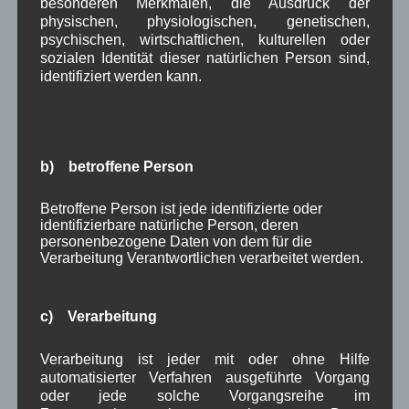
kehrt zurück.
besonderen Merkmalen, die Ausdruck der
physischen, physiologischen, genetischen,
Die
psychischen, wirtschaftlichen, kulturellen oder
Schützengesellschaf
sozialen Identität dieser natürlichen Person sind,
t Wallgau startet in
identifiziert werden kann.
die neue
Schießsaison.
Die ersten Schießen sind:
– Vereinsmeisterschaft ZS am 27.09.2022
in
b) betroffene Person
Mittenwald 19:00 Uhr
– Anfangsschießen am Samstag 01.10.2022
Betroffene Person ist jede identifizierte oder
identifizierbare natürliche Person, deren
– Kurchda-Schießen am Samstag 15.10.2022
personenbezogene Daten von dem für die
jeweils ab 19:00 Uhr im Schützenstüberl Wallgau.
Verarbeitung Verantwortlichen verarbeitet werden.
Weitere Termine sowie das Schutz- und
Hygienekonzept finden Sie auf der
Homepage der
c) Verarbeitung
SG-Wallgau
.
Verarbeitung ist jeder mit oder ohne Hilfe
automatisierter Verfahren ausgeführte Vorgang
in Wallgau
Dorfleben
,
Sport
oder jede solche Vorgangsreihe im