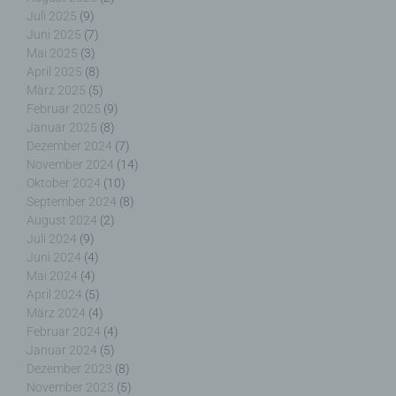
Verantwortlichen oder des Auftragsverarbeiters
Juli 2025
(9)
befugt sind, die personenbezogenen Daten zu
Juni 2025
(7)
verarbeiten.
Mai 2025
(3)
April 2025
(8)
März 2025
(5)
Februar 2025
(9)
Januar 2025
(8)
k) Einwilligung
Dezember 2024
(7)
November 2024
(14)
Einwilligung ist jede von der betroffenen Person
Oktober 2024
(10)
freiwillig für den bestimmten Fall in informierter
September 2024
(8)
Weise und unmissverständlich abgegebene
August 2024
(2)
Willensbekundung in Form einer Erklärung oder
Juli 2024
(9)
einer sonstigen eindeutigen bestätigenden
Juni 2024
(4)
Handlung, mit der die betroffene Person zu
verstehen gibt, dass sie mit der Verarbeitung der
Mai 2024
(4)
sie betreffenden personenbezogenen Daten
April 2024
(5)
einverstanden ist.
März 2024
(4)
Februar 2024
(4)
Januar 2024
(5)
Dezember 2023
(8)
November 2023
(5)