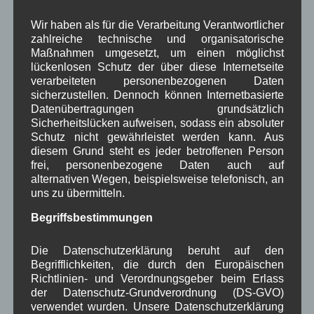
mmer einen Besuch wert,
Wir haben als für die Verarbeitung Verantwortlicher
die Feste der Wallgauer Vereine.
zahlreiche technische und organisatorische
Maßnahmen umgesetzt, um einen möglichst
Nachdem in den letzten beiden Jahren
lückenlosen Schutz der über diese Internetseite
coronabedingt die meisten Feste und
verarbeiteten personenbezogenen Daten
Veranstaltungen in Wallgau ausfielen, stehen für
sicherzustellen. Dennoch können Internetbasierte
Datenübertragungen grundsätzlich
diesen Sommer und Herbst noch einige Feste an.
Sicherheitslücken aufweisen, sodass ein absoluter
Schutz nicht gewährleistet werden kann. Aus
Parkfest
am So. 07.08.2022
im Wallgauer
diesem Grund steht es jeder betroffenen Person
Schulhof, veranstaltet durch die
Musikkapelle
und
frei, personenbezogene Daten auch auf
dem
Trachtenverein
. [
Bilder vom Juli
]
alternativen Wegen, beispielsweise telefonisch, an
Abgesagt, kein Ersatztermin
uns zu übermitteln.
Begriffsbestimmungen
Bauernmarkt
am So. 04.09.2022
im Kurpark,
veranstaltet von der
AWK
[
Bilder von 2018
]
Die Datenschutzerklärung beruht auf den
Almabtrieb
am Sa. 10.09.2022
am
Begrifflichkeiten, die durch den Europäischen
Richtlinien- und Verordnungsgeber beim Erlass
Genossenschaftsstadel, veranstaltet von der
der Datenschutz-Grundverordnung (DS-GVO)
Weidegemeinschaft
und
Feuerwehr
. [
Bilder von
verwendet wurden. Unsere Datenschutzerklärung