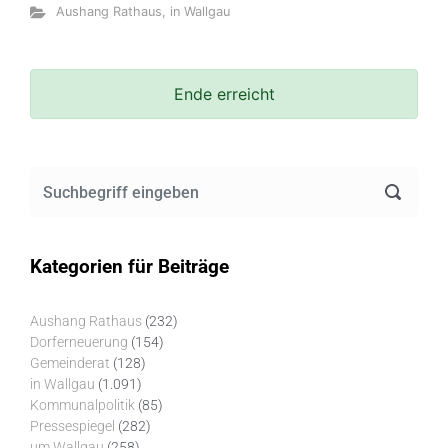
Aushang Rathaus
,
in Wallgau
Ende erreicht
Kategorien für Beiträge
Aushang Rathaus
(232)
Dorferneuerung
(154)
Gemeinderat
(128)
in Wallgau
(1.091)
Kommunalpolitik
(85)
Pressespiegel
(282)
um Wallgau
(258)