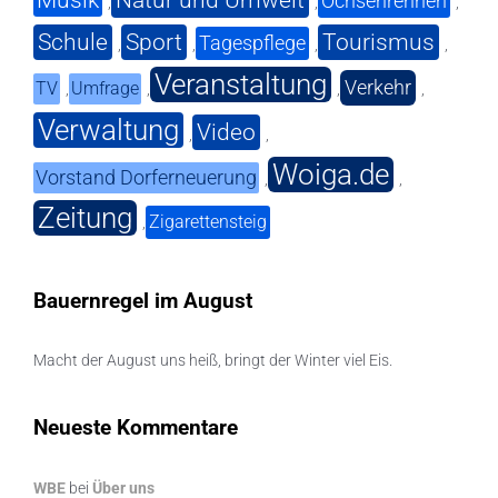
Musik
Natur und Umwelt
Ochsenrennen
,
,
,
Schule
Sport
Tourismus
Tagespflege
,
,
,
,
Veranstaltung
Verkehr
TV
Umfrage
,
,
,
,
Verwaltung
Video
,
,
Woiga.de
Vorstand Dorferneuerung
,
,
Zeitung
Zigarettensteig
,
Bauernregel im August
Macht der August uns heiß, bringt der Winter viel Eis.
Neueste Kommentare
WBE
bei
Über uns