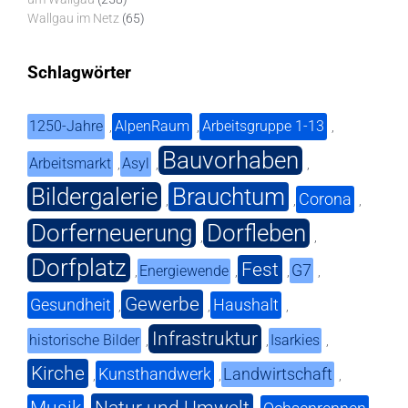
Wallgau im Netz
(65)
Schlagwörter
1250-Jahre
AlpenRaum
Arbeitsgruppe 1-13
,
,
,
Bauvorhaben
Arbeitsmarkt
Asyl
,
,
,
Bildergalerie
Brauchtum
Corona
,
,
,
Dorferneuerung
Dorfleben
,
,
Dorfplatz
Fest
G7
Energiewende
,
,
,
,
Gewerbe
Gesundheit
Haushalt
,
,
,
Infrastruktur
historische Bilder
Isarkies
,
,
,
Kirche
Kunsthandwerk
Landwirtschaft
,
,
,