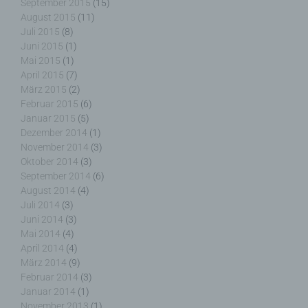
Handlung, mit der die betroffene Person zu
September 2015
(15)
verstehen gibt, dass sie mit der Verarbeitung der
August 2015
(11)
sie betreffenden personenbezogenen Daten
Juli 2015
(8)
einverstanden ist.
Juni 2015
(1)
Mai 2015
(1)
April 2015
(7)
März 2015
(2)
Februar 2015
(6)
Januar 2015
(5)
Name und Anschrift des für die Verarbeitung
Dezember 2014
(1)
Verantwortlichen
November 2014
(3)
Oktober 2014
(3)
Verantwortlicher im Sinne der Datenschutz-
September 2014
(6)
Grundverordnung, sonstiger in den Mitgliedstaaten
August 2014
(4)
der Europäischen Union geltenden
Juli 2014
(3)
Datenschutzgesetze und anderer Bestimmungen
Juni 2014
(3)
mit datenschutzrechtlichem Charakter ist die:
Mai 2014
(4)
April 2014
(4)
Nicht kommerzielle Homepage Woiga.de
März 2014
(9)
Februar 2014
(3)
Wolfgang Behling
Januar 2014
(1)
November 2013
(1)
Karwendelstraße 9