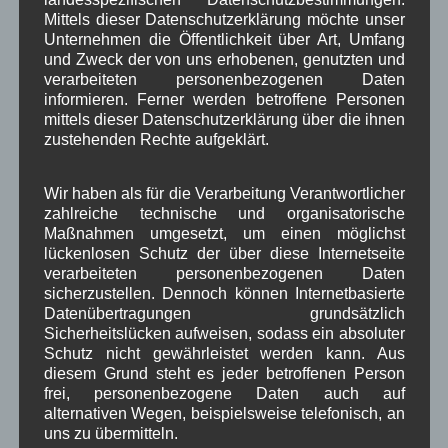
Mittels dieser Datenschutzerklärung möchte unser
Kategorien für Beiträge
Unternehmen die Öffentlichkeit über Art, Umfang
und Zweck der von uns erhobenen, genutzten und
verarbeiteten personenbezogenen Daten
Aushang Rathaus
(232)
informieren. Ferner werden betroffene Personen
Dorferneuerung
(154)
mittels dieser Datenschutzerklärung über die ihnen
Gemeinderat
(128)
zustehenden Rechte aufgeklärt.
in Wallgau
(1.091)
Kommunalpolitik
(85)
Pressespiegel
(282)
Wir haben als für die Verarbeitung Verantwortlicher
um Wallgau
(258)
zahlreiche technische und organisatorische
Wallgau im Netz
(65)
Maßnahmen umgesetzt, um einen möglichst
lückenlosen Schutz der über diese Internetseite
verarbeiteten personenbezogenen Daten
Schlagwörter
sicherzustellen. Dennoch können Internetbasierte
Datenübertragungen grundsätzlich
Sicherheitslücken aufweisen, sodass ein absoluter
1250-Jahre
AlpenRaum
Arbeitsgruppe 1-13
,
,
,
Schutz nicht gewährleistet werden kann. Aus
diesem Grund steht es jeder betroffenen Person
Bauvorhaben
Arbeitsmarkt
Asyl
,
,
,
frei, personenbezogene Daten auch auf
alternativen Wegen, beispielsweise telefonisch, an
Bildergalerie
Brauchtum
Corona
,
,
,
uns zu übermitteln.