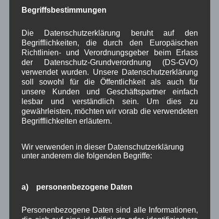
Dorferneuerung
Dorfleben
Begriffsbestimmungen
,
,
Dorfplatz
Fest
G7
Energiewende
,
,
,
,
Die Datenschutzerklärung beruht auf den
Begrifflichkeiten, die durch den Europäischen
Gewerbe
Gesundheit
Haushalt
,
,
,
Richtlinien- und Verordnungsgeber beim Erlass
der Datenschutz-Grundverordnung (DS-GVO)
Infrastruktur
historische Bilder
Isarkies
,
,
,
verwendet wurden. Unsere Datenschutzerklärung
soll sowohl für die Öffentlichkeit als auch für
Kirche
Kunsthandwerk
Landwirtschaft
,
,
,
unsere Kunden und Geschäftspartner einfach
Musik
Natur und Umwelt
lesbar und verständlich sein. Um dies zu
Ochsenrennen
,
,
,
gewährleisten, möchten wir vorab die verwendeten
Schule
Sport
Tourismus
Tagespflege
Begrifflichkeiten erläutern.
,
,
,
,
Veranstaltung
Verkehr
TV
Umfrage
,
,
,
,
Wir verwenden in dieser Datenschutzerklärung
unter anderem die folgenden Begriffe:
Verwaltung
Video
,
,
Woiga.de
Vorstand Dorferneuerung
,
,
a) personenbezogene Daten
Zeitung
Zigarettensteig
,
Personenbezogene Daten sind alle Informationen,