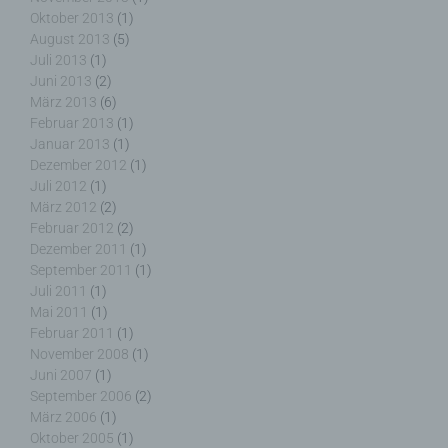
Oktober 2013
(1)
82499 Wallgau
August 2013
(5)
Juli 2013
(1)
Deutschland
Juni 2013
(2)
März 2013
(6)
E-Mail: wolfgang.behling@t-online.de
Februar 2013
(1)
Cookies / SessionStorage / LocalStorage
Januar 2013
(1)
Dezember 2012
(1)
Juli 2012
(1)
Die Internetseiten verwenden teilweise so
März 2012
(2)
genannte Cookies, LocalStorage und
SessionStorage. Dies dient dazu, unser Angebot
Februar 2012
(2)
nutzerfreundlicher, effektiver und sicherer zu
Dezember 2011
(1)
machen. Local Storage und SessionStorage ist
September 2011
(1)
eine Technologie, mit welcher ihr Browser Daten
Juli 2011
(1)
auf Ihrem Computer oder mobilen Gerät
Mai 2011
(1)
abspeichert. Cookies sind Textdateien, welche
Februar 2011
(1)
über einen Internetbrowser auf einem
November 2008
(1)
Computersystem abgelegt und gespeichert
Juni 2007
(1)
werden. Sie können die Verwendung von Cookies,
September 2006
(2)
LocalStorage und SessionStorage durch
März 2006
(1)
entsprechende Einstellung in Ihrem Browser
Oktober 2005
(1)
verhindern.