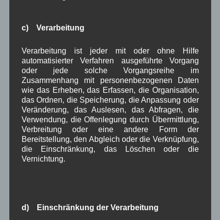
Mai 2026
(11)
April 2026
(8)
März 2026
(9)
c) Verarbeitung
Februar 2026
(6)
Januar 2026
(8)
Verarbeitung ist jeder mit oder ohne Hilfe
Dezember 2025
(14)
automatisierter Verfahren ausgeführte Vorgang
November 2025
(5)
oder jede solche Vorgangsreihe im
Oktober 2025
(8)
Zusammenhang mit personenbezogenen Daten
September 2025
(5)
wie das Erheben, das Erfassen, die Organisation,
August 2025
(2)
das Ordnen, die Speicherung, die Anpassung oder
Juli 2025
(9)
Veränderung, das Auslesen, das Abfragen, die
Juni 2025
(7)
Verwendung, die Offenlegung durch Übermittlung,
Mai 2025
(3)
Verbreitung oder eine andere Form der
April 2025
(8)
Bereitstellung, den Abgleich oder die Verknüpfung,
März 2025
(5)
die Einschränkung, das Löschen oder die
Februar 2025
(9)
Vernichtung.
Januar 2025
(8)
Dezember 2024
(7)
November 2024
(14)
Oktober 2024
(10)
d) Einschränkung der Verarbeitung
September 2024
(8)
August 2024
(2)