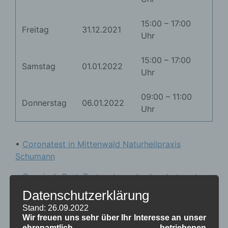
15:00 – 17:00
Freitag
31.12.2021
Uhr
15:00 – 17:00
Samstag
01.01.2022
Uhr
09:00 – 11:00
Donnerstag
06.01.2022
Uhr
•
Coronatest in Mittenwald Naturheilpraxis
Schumann
•
Garmisch-Part. Testzentrum des Landratsamtes
Datenschutzerklärung
•
Garmisch-Part. Impfzentrum des Landratsamtes
Stand: 26.09.2022
• Wallgau
Arztpraxis Inka Diener
aus Wallgau
Wir freuen uns sehr über Ihr Interesse an unser
ehrenamtlich betriebenen