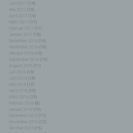
Juni 2017
(14)
j) Dritter
Mai 2017
(13)
April 2017
(14)
Dritter ist eine natürliche oder juristische Person,
März 2017
(11)
Behörde, Einrichtung oder andere Stelle außer der
Februar 2017
(11)
betroffenen Person, dem Verantwortlichen, dem
Januar 2017
(18)
Auftragsverarbeiter und den Personen, die unter
Dezember 2016
(15)
der unmittelbaren Verantwortung des
November 2016
(10)
Verantwortlichen oder des Auftragsverarbeiters
Oktober 2016
(10)
befugt sind, die personenbezogenen Daten zu
September 2016
(10)
verarbeiten.
August 2016
(11)
Juli 2016
(13)
Juni 2016
(18)
Mai 2016
(12)
k) Einwilligung
April 2016
(19)
März 2016
(13)
Februar 2016
(8)
Einwilligung ist jede von der betroffenen Person
Januar 2016
(10)
freiwillig für den bestimmten Fall in informierter
Dezember 2015
(17)
Weise und unmissverständlich abgegebene
Willensbekundung in Form einer Erklärung oder
November 2015
(12)
einer sonstigen eindeutigen bestätigenden
Oktober 2015
(15)