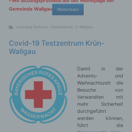
• Mit Sitzungsprotokoll auf der Homepage der
Gemeinde Wallgau
Weiterlesen
Aushang Rathaus
,
Gemeinderat
,
in Wallgau
Covid-19 Testzentrum Krün-
Wallgau
Damit in der
Advents- und
Weihnachtszeit die
Besuche von
Verwandten mit
mehr Sicherheit
durchgeführt
werden können,
führt die