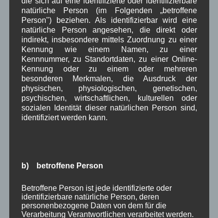
die sich auf eine identifizierte oder identifizierbare
natürliche Person (im Folgenden „betroffene
Bauernregel im August
Person") beziehen. Als identifizierbar wird eine
natürliche Person angesehen, die direkt oder
indirekt, insbesondere mittels Zuordnung zu einer
Im August der Morgenregen, wird sich meist vor Mittag legen.
Kennung wie einem Namen, zu einer
Kennnummer, zu Standortdaten, zu einer Online-
Kennung oder zu einem oder mehreren
Neueste Kommentare
besonderen Merkmalen, die Ausdruck der
physischen, physiologischen, genetischen,
WBE
bei
Über uns
psychischen, wirtschaftlichen, kulturellen oder
sozialen Identität dieser natürlichen Person sind,
Josef Otler, Verein fürr Geschichte
bei
Über uns
identifiziert werden kann.
Gerd Erfert
bei
Über uns
Beitragsarchiv
b) betroffene Person
Betroffene Person ist jede identifizierte oder
August 2026
(2)
identifizierbare natürliche Person, deren
Juli 2026
(9)
personenbezogene Daten von dem für die
Juni 2026
(4)
Verarbeitung Verantwortlichen verarbeitet werden.