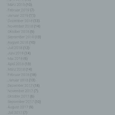
März 2019
(10)
andere Stelle, die personenbezogene Daten im
Februar 2019
(7)
Auftrag des Verantwortlichen verarbeitet.
Januar 2019
(11)
Dezember 2018
(13)
November 2018
(14)
Oktober 2018
(9)
i) Empfänger
September 2018
(13)
August 2018
(10)
Empfänger ist eine natürliche oder juristische
Juli 2018
(12)
Person, Behörde, Einrichtung oder andere Stelle,
Juni 2018
(14)
der personenbezogene Daten offengelegt werden,
Mai 2018
(5)
unabhängig davon, ob es sich bei ihr um einen
April 2018
(13)
Dritten handelt oder nicht. Behörden, die im
März 2018
(14)
Rahmen eines bestimmten Untersuchungsauftrags
Februar 2018
(18)
nach dem Unionsrecht oder dem Recht der
Januar 2018
(13)
Mitgliedstaaten möglicherweise
Dezember 2017
(18)
personenbezogene Daten erhalten, gelten jedoch
November 2017
(7)
nicht als Empfänger.
Oktober 2017
(6)
September 2017
(10)
August 2017
(9)
Juli 2017
(7)