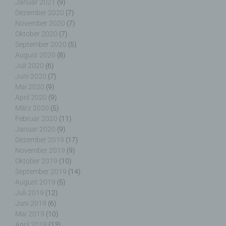
Januar 2021
(9)
Dezember 2020
(7)
Verantwortlicher oder für die Verarbeitung
November 2020
(7)
Verantwortlicher ist die natürliche oder juristische
Oktober 2020
(7)
Person, Behörde, Einrichtung oder andere Stelle,
September 2020
(5)
die allein oder gemeinsam mit anderen über die
August 2020
(8)
Zwecke und Mittel der Verarbeitung von
Juli 2020
(6)
personenbezogenen Daten entscheidet. Sind die
Juni 2020
(7)
Zwecke und Mittel dieser Verarbeitung durch das
Mai 2020
(9)
Unionsrecht oder das Recht der Mitgliedstaaten
April 2020
(9)
vorgegeben, so kann der Verantwortliche
März 2020
(5)
beziehungsweise können die bestimmten Kriterien
Februar 2020
(11)
seiner Benennung nach dem Unionsrecht oder
Januar 2020
(9)
dem Recht der Mitgliedstaaten vorgesehen
Dezember 2019
(17)
werden.
November 2019
(9)
Oktober 2019
(10)
September 2019
(14)
August 2019
(5)
h) Auftragsverarbeiter
Juli 2019
(12)
Juni 2019
(6)
Mai 2019
(10)
Auftragsverarbeiter ist eine natürliche oder
April 2019
(13)
juristische Person, Behörde, Einrichtung oder