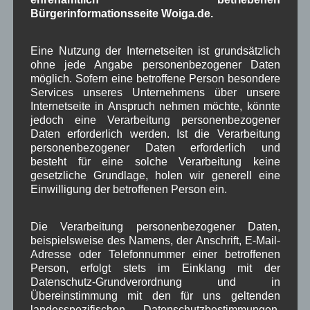
bietet Covid-19-Tests und Impfungen an. Bitte
Bürgerinformationsseite Woiga.de.
Termin vorab telefonisch vereinbaren. 08825 / 921
93 99
Eine Nutzung der Internetseiten ist grundsätzlich
• Mittenwald Covid-19 Tests und Impfungen
Praxis
ohne jede Angabe personenbezogener Daten
Dr. Streng
möglich. Sofern eine betroffene Person besondere
Services unseres Unternehmens über unsere
Internetseite in Anspruch nehmen möchte, könnte
Weiterlesen
jedoch eine Verarbeitung personenbezogener
Daten erforderlich werden. Ist die Verarbeitung
personenbezogener Daten erforderlich und
um Wallgau
Corona
besteht für eine solche Verarbeitung keine
gesetzliche Grundlage, holen wir generell eine
Einwilligung der betroffenen Person ein.
Ende erreicht
Die Verarbeitung personenbezogener Daten,
beispielsweise des Namens, der Anschrift, E-Mail-
Adresse oder Telefonnummer einer betroffenen
Person, erfolgt stets im Einklang mit der
Datenschutz-Grundverordnung und in
Übereinstimmung mit den für uns geltenden
landesspezifischen Datenschutzbestimmungen.