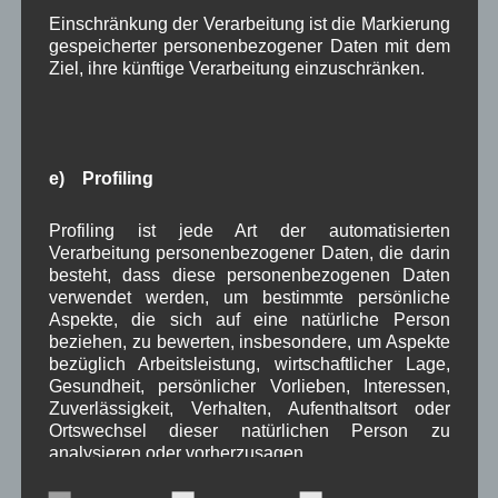
Juli 2024
(9)
Einschränkung der Verarbeitung ist die Markierung
Juni 2024
(4)
gespeicherter personenbezogener Daten mit dem
Mai 2024
(4)
Ziel, ihre künftige Verarbeitung einzuschränken.
April 2024
(5)
März 2024
(4)
Februar 2024
(4)
Januar 2024
(5)
e) Profiling
Dezember 2023
(8)
November 2023
(5)
Oktober 2023
(8)
Profiling ist jede Art der automatisierten
Verarbeitung personenbezogener Daten, die darin
September 2023
(8)
besteht, dass diese personenbezogenen Daten
August 2023
(4)
verwendet werden, um bestimmte persönliche
Juli 2023
(8)
Aspekte, die sich auf eine natürliche Person
Juni 2023
(7)
beziehen, zu bewerten, insbesondere, um Aspekte
Mai 2023
(8)
bezüglich Arbeitsleistung, wirtschaftlicher Lage,
April 2023
(10)
Gesundheit, persönlicher Vorlieben, Interessen,
März 2023
(5)
Zuverlässigkeit, Verhalten, Aufenthaltsort oder
Februar 2023
(3)
Ortswechsel dieser natürlichen Person zu
Januar 2023
(8)
analysieren oder vorherzusagen.
Dezember 2022
(7)
November 2022
(8)