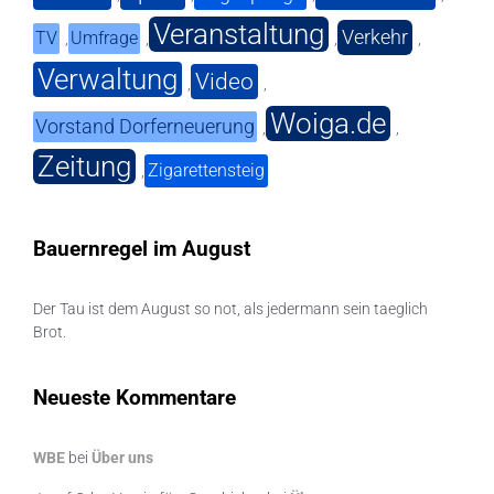
Veranstaltung
Verkehr
TV
Umfrage
,
,
,
,
Verwaltung
Video
,
,
Woiga.de
Vorstand Dorferneuerung
,
,
Zeitung
Zigarettensteig
,
Bauernregel im August
Der Tau ist dem August so not, als jedermann sein taeglich
Brot.
Neueste Kommentare
WBE
bei
Über uns