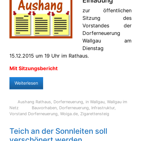
Einladung
zur öffentlichen
Sitzung des
Vorstandes der
Dorferneuerung
Wallgau am
Dienstag
15.12.2015 um 19 Uhr im Rathaus.
Mit Sitzungsbericht
Weiterlesen
Aushang Rathaus
,
Dorferneuerung
,
in Wallgau
,
Wallgau im
Netz
Bauvorhaben
,
Dorferneuerung
,
Infrastruktur
,
Vorstand Dorferneuerung
,
Woiga.de
,
Zigarettensteig
Teich an der Sonnleiten soll
verschönert werden