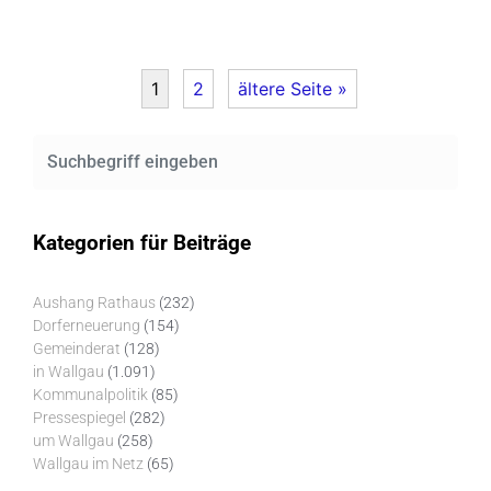
1
2
ältere Seite »
Kategorien für Beiträge
Aushang Rathaus
(232)
Dorferneuerung
(154)
Gemeinderat
(128)
in Wallgau
(1.091)
Kommunalpolitik
(85)
Pressespiegel
(282)
um Wallgau
(258)
Wallgau im Netz
(65)