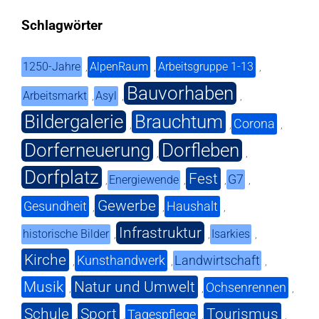
Schlagwörter
1250-Jahre
AlpenRaum
Arbeitsgruppe 1-13
,
,
,
Bauvorhaben
Arbeitsmarkt
Asyl
,
,
,
Bildergalerie
Brauchtum
Corona
,
,
,
Dorferneuerung
Dorfleben
,
,
Dorfplatz
Fest
G7
Energiewende
,
,
,
,
Gewerbe
Gesundheit
Haushalt
,
,
,
Infrastruktur
historische Bilder
Isarkies
,
,
,
Kirche
Kunsthandwerk
Landwirtschaft
,
,
,
Musik
Natur und Umwelt
Ochsenrennen
,
,
,
Schule
Sport
Tourismus
Tagespflege
,
,
,
,