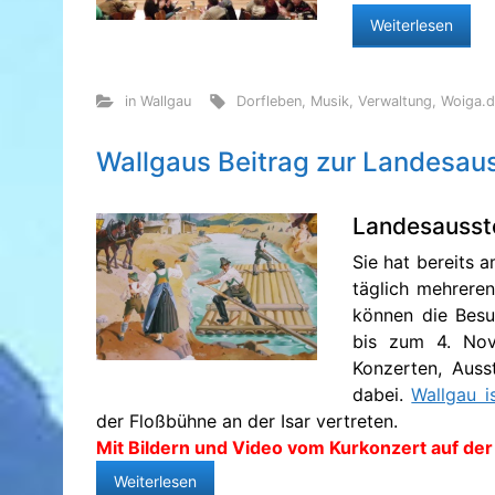
Weiterlesen
in Wallgau
Dorfleben
,
Musik
,
Verwaltung
,
Woiga.
Wallgaus Beitrag zur Landesauss
Landesausste
Sie hat bereits 
täglich mehreren
können die Besu
bis zum 4. No
Konzerten, Auss
dabei.
Wallgau i
der Floßbühne an der Isar vertreten.
Mit Bildern und Video vom Kurkonzert auf de
Weiterlesen