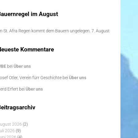
Bauernregel im August
n St. Afra Regen kommt dem Bauern ungelegen. 7. August
Neueste Kommentare
WBE
bei
Über uns
osef Otler, Verein fürr Geschichte
bei
Über uns
erd Erfert
bei
Über uns
eitragsarchiv
ugust 2026
(2)
uli 2026
(9)
uni 2026
(4)