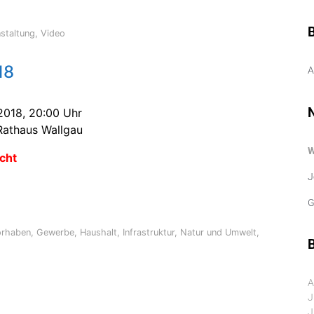
staltung
,
Video
18
A
2018, 20:00 Uhr
Rathaus Wallgau
cht
J
G
orhaben
,
Gewerbe
,
Haushalt
,
Infrastruktur
,
Natur und Umwelt
,
B
A
J
J