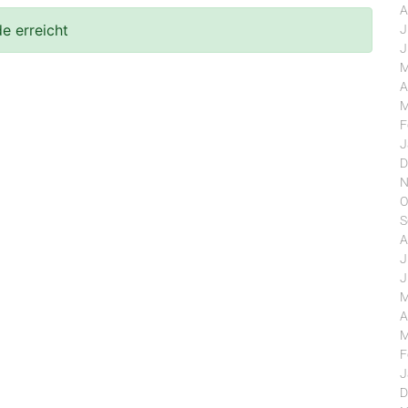
A
e erreicht
J
J
M
A
M
F
J
D
N
O
S
A
J
J
M
A
M
F
J
D