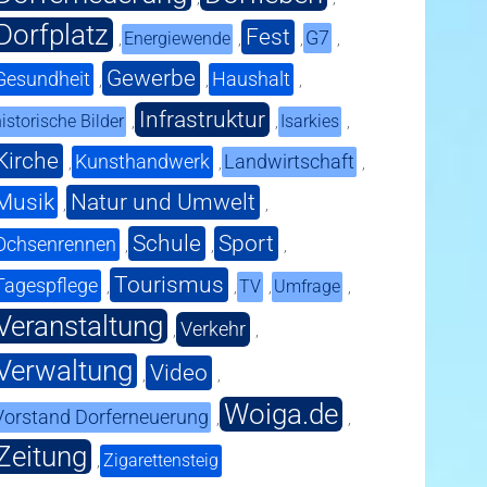
Dorfplatz
Fest
G7
Energiewende
,
,
,
,
Gewerbe
Gesundheit
Haushalt
,
,
,
Infrastruktur
istorische Bilder
Isarkies
,
,
,
Kirche
Kunsthandwerk
Landwirtschaft
,
,
,
Musik
Natur und Umwelt
,
,
Schule
Sport
Ochsenrennen
,
,
,
Tourismus
Tagespflege
TV
Umfrage
,
,
,
,
Veranstaltung
Verkehr
,
,
Verwaltung
Video
,
,
Woiga.de
Vorstand Dorferneuerung
,
,
Zeitung
Zigarettensteig
,