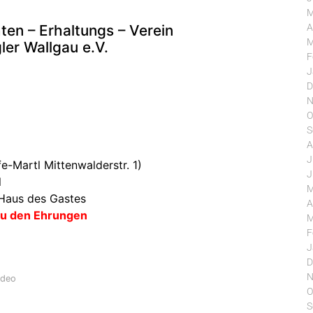
M
ten – Erhaltungs – Verein
A
M
ler Wallgau e.V.
F
J
D
N
O
S
A
J
-Martl Mittenwalderstr. 1)
J
l
M
Haus des Gastes
A
 zu den Ehrungen
M
F
J
D
N
ideo
O
S