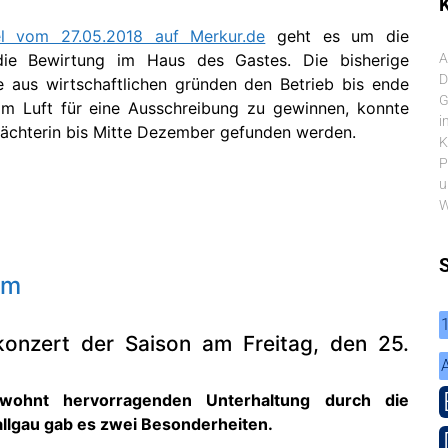
K
kel vom 27.05.2018 auf Merkur.de
geht es um die
die Bewirtung im Haus des Gastes. Die bisherige
A
D
e aus wirtschaftlichen gründen den Betrieb bis ende
G
 Um Luft für eine Ausschreibung zu gewinnen, konnte
i
ächterin bis Mitte Dezember gefunden werden.
K
P
u
W
mm
konzert der Saison am Freitag, den 25.
ohnt hervorragenden Unterhaltung durch die
llgau gab es zwei Besonderheiten.