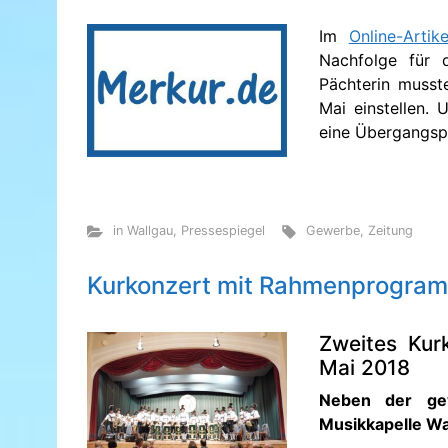
Im
Online-Arti
Nachfolge für 
Pächterin musst
Mai einstellen.
eine Übergangsp
in Wallgau
,
Pressespiegel
Gewerbe
,
Zeitung
Kurkonzert mit Rahmenprogra
Zweites Kur
Mai 2018
Neben der gew
Musikkapelle Wa