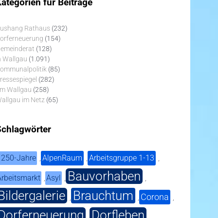
ategorien für Beiträge
ushang Rathaus
(232)
orferneuerung
(154)
emeinderat
(128)
n Wallgau
(1.091)
ommunalpolitik
(85)
ressespiegel
(282)
m Wallgau
(258)
allgau im Netz
(65)
Schlagwörter
1250-Jahre
AlpenRaum
Arbeitsgruppe 1-13
,
,
,
Bauvorhaben
Arbeitsmarkt
Asyl
,
,
,
Bildergalerie
Brauchtum
Corona
,
,
,
Dorferneuerung
Dorfleben
,
,