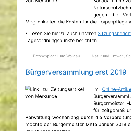
Kanada-Loipe vo
Naturschutzbeh
gegen die Ver
Möglichkeiten die Kosten für die Loipenpflege au
• Lesen Sie hierzu auch unseren
Sitzungsberich
Tagesordnungspunkte berichten.
Pressespiegel
,
um Wallgau
Natur und Umwelt
,
Sp
Bürgerversammlung erst 2019
Im
Online-Arti
Bürgerversammlu
Bürgermeister H
für zeitgemäß u
Verwaltung wochenlang durch die Vorbereitun
möchte der Bürgermeister Mitte Januar 2019 e