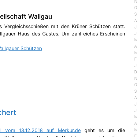
N
O
S
llschaft Wallgau
A
 Vergleichsschießen mit den Krüner Schützen statt.
J
lgauer Haus des Gastes. Um zahlreiches Erscheinen
J
M
A
llgauer Schützen
M
F
J
D
N
O
S
A
J
J
chert
M
A
M
el vom 13.12.2018 auf Merkur.de
geht es um die
F