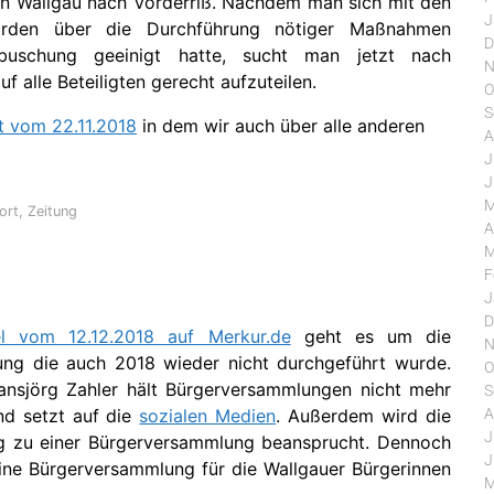
n Wallgau nach Vorderriß. Nachdem man sich mit den
J
örden über die Durchführung nötiger Maßnahmen
D
buschung geeinigt hatte, sucht man jetzt nach
N
f alle Beteiligten gerecht aufzuteilen.
O
S
t vom 22.11.2018
in dem wir auch über alle anderen
A
J
J
M
ort
,
Zeitung
A
M
F
J
D
kel vom 12.12.2018 auf Merkur.de
geht es um die
N
ng die auch 2018 wieder nicht durchgeführt wurde.
O
ansjörg Zahler hält Bürgerversammlungen nicht mehr
S
A
nd setzt auf die
sozialen Medien
. Außerdem wird die
J
g zu einer Bürgerversammlung beansprucht. Dennoch
J
ine Bürgerversammlung für die Wallgauer Bürgerinnen
M