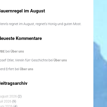
Bauernregel im August
enn's regnet im August, regnet's Honig und guten Most.
Neueste Kommentare
WBE
bei
Über uns
osef Otler, Verein fürr Geschichte
bei
Über uns
erd Erfert
bei
Über uns
eitragsarchiv
ugust 2026
(2)
uli 2026
(9)
uni 2026
(4)