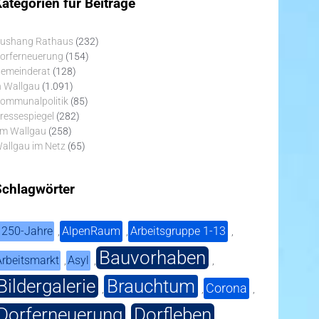
ategorien für Beiträge
ushang Rathaus
(232)
orferneuerung
(154)
emeinderat
(128)
n Wallgau
(1.091)
ommunalpolitik
(85)
ressespiegel
(282)
m Wallgau
(258)
allgau im Netz
(65)
Schlagwörter
1250-Jahre
AlpenRaum
Arbeitsgruppe 1-13
,
,
,
Bauvorhaben
Arbeitsmarkt
Asyl
,
,
,
Bildergalerie
Brauchtum
Corona
,
,
,
Dorferneuerung
Dorfleben
,
,