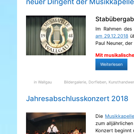
neuer Dirigent der Musikkapelle
Stabüberga
Im Rahmen de
am 29.12.2018
üb
Paul Neuner, der 
Mit musikalisch
Weiterlesen
in Wallgau
Bildergalerie
,
Dorfleben
,
Kunsthandwe
Jahresabschlusskonzert 2018
Die
Musikkapell
zum alljährliche
Konzert beginnt u