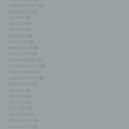
Die betroffene Person kann die Setzung von
September 2025
(5)
Cookies durch unsere Internetseite jederzeit
August 2025
(2)
mittels einer entsprechenden Einstellung des
genutzten Internetbrowsers verhindern und damit
Juli 2025
(9)
der Setzung von Cookies dauerhaft
Juni 2025
(7)
widersprechen. Ferner können bereits gesetzte
Mai 2025
(3)
Cookies jederzeit über einen Internetbrowser oder
April 2025
(8)
andere Softwareprogramme gelöscht werden. Dies
März 2025
(5)
ist in allen gängigen Internetbrowsern möglich.
Februar 2025
(9)
Deaktiviert die betroffene Person die Setzung von
Januar 2025
(8)
Cookies in dem genutzten Internetbrowser, sind
Dezember 2024
(7)
unter Umständen nicht alle Funktionen unserer
November 2024
(14)
Internetseite vollumfänglich nutzbar.
Oktober 2024
(10)
September 2024
(8)
Erfassung von allgemeinen Daten und
August 2024
(2)
Informationen
Juli 2024
(9)
Juni 2024
(4)
Die Internetseite erfasst mit jedem Aufruf der
Mai 2024
(4)
Internetseite durch eine betroffene Person oder ein
April 2024
(5)
automatisiertes System eine Reihe von
März 2024
(4)
allgemeinen Daten und Informationen. Diese
Februar 2024
(4)
allgemeinen Daten und Informationen werden in
Januar 2024
(5)
den Logfiles des Servers gespeichert. Erfasst