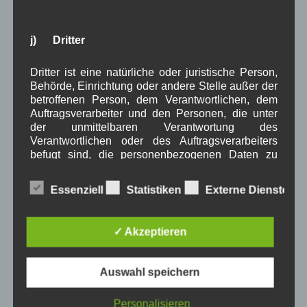
j) Dritter
Dritter ist eine natürliche oder juristische Person,
Behörde, Einrichtung oder andere Stelle außer der
betroffenen Person, dem Verantwortlichen, dem
Auftragsverarbeiter und den Personen, die unter
der unmittelbaren Verantwortung des
Name
*
Verantwortlichen oder des Auftragsverarbeiters
befugt sind, die personenbezogenen Daten zu
verarbeiten.
Essenziell
Statistiken
Externe Dienste
E-Mail
*
✓ Akzeptieren
k) Einwilligung
Website
Einwilligung ist jede von der betroffenen Person
Auswahl speichern
freiwillig für den bestimmten Fall in informierter
Weise und unmissverständlich abgegebene
Personalisieren