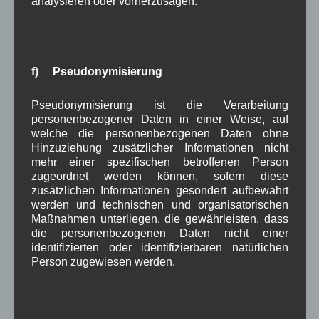
analysieren oder vorherzusagen.
hier ein Anruf genügt hätte, um den reisserisch
aufgemachten Artikel, der die Gemeinde in einem
negativen Licht darstellte, zu vermeiden.
Zone 30-Schilder:
f) Pseudonymisierung
GR Hans Baur fragte nach der Umsetzung der 30er
Zonen. Bgm. Zahler antwortete, dass alles
Pseudonymisierung ist die Verarbeitung
vorhanden sei und nur noch die Schilder
personenbezogener Daten in einer Weise, auf
aufgestellt werden müssten. Dies sollte in den
welche die personenbezogenen Daten ohne
nächsten Wochen geschehen. (siehe Beschluss in
Hinzuziehung zusätzlicher Informationen nicht
der
Gemeinderatssitzung vom 21.04.2016
TOP1)
mehr einer spezifischen betroffenen Person
zugeordnet werden können, sofern diese
Gewerbegebiet:
zusätzlichen Informationen gesondert aufbewahrt
GR Wilde fragte nach dem aktuellen Sachstand des
werden und technischen und organisatorischen
geplanten Gewerbegebietes
, da man hier öffentlich
Maßnahmen unterliegen, die gewährleisten, dass
schon lange keinen Fortschritt mehr höre und sehe.
die personenbezogenen Daten nicht einer
Bgm. Zahler entgegnete, dass es Neuigkeiten
identifizierten oder identifizierbaren natürlichen
Person zugewiesen werden.
gebe, die jedoch im Anschluss in der
nichtöffentlichen Sitzung besprochen werden
müssten. Er konnte öffentlich nur mitteilen, dass
Altlasten
im Boden gefunden wurden. Laut WWA