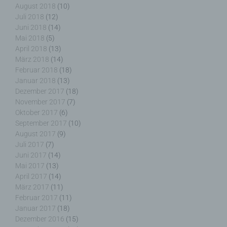
August 2018
(10)
für die Verarbeitung Verantwortlichen wird ferner
Juli 2018
(12)
die vom Internet-Service-Provider (ISP) der
Juni 2018
(14)
betroffenen Person vergebene IP-Adresse, das
Mai 2018
(5)
Datum sowie die Uhrzeit der Registrierung
April 2018
(13)
gespeichert. Die Speicherung dieser Daten erfolgt
März 2018
(14)
vor dem Hintergrund, dass nur so der Missbrauch
Februar 2018
(18)
unserer Dienste verhindert werden kann, und
diese Daten im Bedarfsfall ermöglichen,
Januar 2018
(13)
begangene Straftaten aufzuklären. Insofern ist die
Dezember 2017
(18)
Speicherung dieser Daten zur Absicherung des für
November 2017
(7)
die Verarbeitung Verantwortlichen erforderlich.
Oktober 2017
(6)
Eine Weitergabe dieser Daten an Dritte erfolgt
September 2017
(10)
grundsätzlich nicht, sofern keine gesetzliche
August 2017
(9)
Pflicht zur Weitergabe besteht oder die Weitergabe
Juli 2017
(7)
der Strafverfolgung dient.
Juni 2017
(14)
Mai 2017
(13)
April 2017
(14)
Die Registrierung der betroffenen Person unter
März 2017
(11)
freiwilliger Angabe personenbezogener Daten
Februar 2017
(11)
dient dem für die Verarbeitung Verantwortlichen
Januar 2017
(18)
dazu, der betroffenen Person Inhalte oder
Dezember 2016
(15)
Leistungen anzubieten, die aufgrund der Natur der