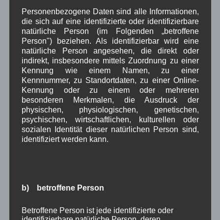
„Luftkurort“ kann wie im Fall Bad Hindelang in
Personenbezogene Daten sind alle Informationen,
Frage gestellt werden. Wir müssen zuerst
die sich auf eine identifizierte oder identifizierbare
natürliche Person (im Folgenden „betroffene
unseren Ort rausputzen. Die Kommune ist als
Person") beziehen. Als identifizierbar wird eine
erstes für die
Daseinsvorsorge
ihrer Bürger
natürliche Person angesehen, die direkt oder
zuständig, „heilklimatischer Kurort“ ist dann der
indirekt, insbesondere mittels Zuordnung zu einer
zweite Schritt. GR Baur gab die Frage an den
Kennung wie einem Namen, zu einer
Kämmerer weiter. Kämmerer Hans Zahler: Wie
Kennnummer, zu Standortdaten, zu einer Online-
Kennung oder zu einem oder mehreren
sollen wir das den Bürgern beibringen, dort
besonderen Merkmalen, die Ausdruck der
20.000 und dann 30.000 Euro auszugeben.
physischen, physiologischen, genetischen,
2. Bgm. Schwaiger: Wenn kein Geld da ist, kann
psychischen, wirtschaftlichen, kulturellen oder
man auch keines ausgeben.
sozialen Identität dieser natürlichen Person sind,
identifiziert werden kann.
Rückfrage aus dem Publikum, ob man hier auch als
Bürger etwas sagen darf. Dies lehnte der
Bürgermeister mit dem
Hinweis auf die
Bürgerversammlung
ab, in der Fragen der Bürger
b) betroffene Person
erlaubt sind.
Betroffene Person ist jede identifizierte oder
TOP5:
identifizierbare natürliche Person, deren