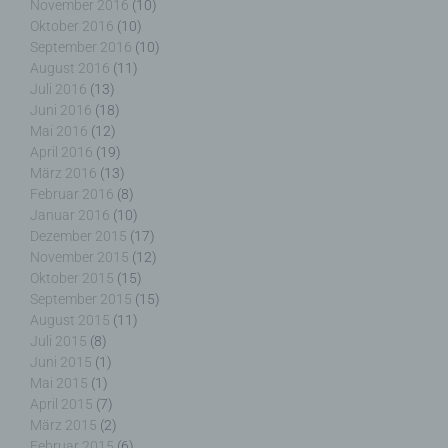
Sache nur registrierten Benutzern angeboten
November 2016
(10)
werden können. Registrierten Personen steht die
Oktober 2016
(10)
Möglichkeit frei, die bei der Registrierung
September 2016
(10)
angegebenen personenbezogenen Daten
August 2016
(11)
jederzeit abzuändern oder vollständig aus dem
Juli 2016
(13)
Datenbestand des für die Verarbeitung
Juni 2016
(18)
Verantwortlichen löschen zu lassen.
Mai 2016
(12)
April 2016
(19)
März 2016
(13)
Der für die Verarbeitung Verantwortliche erteilt
Februar 2016
(8)
jeder betroffenen Person jederzeit auf Anfrage
Januar 2016
(10)
Auskunft darüber, welche personenbezogenen
Dezember 2015
(17)
Daten über die betroffene Person gespeichert sind.
November 2015
(12)
Ferner berichtigt oder löscht der für die
Oktober 2015
(15)
Verarbeitung Verantwortliche personenbezogene
Daten auf Wunsch oder Hinweis der betroffenen
September 2015
(15)
Person, soweit dem keine gesetzlichen
August 2015
(11)
Aufbewahrungspflichten entgegenstehen. Die
Juli 2015
(8)
Gesamtheit der Mitarbeiter des für die Verarbeitung
Juni 2015
(1)
Verantwortlichen stehen der betroffenen Person in
Mai 2015
(1)
diesem Zusammenhang als Ansprechpartner zur
April 2015
(7)
Verfügung.
März 2015
(2)
Februar 2015
(6)