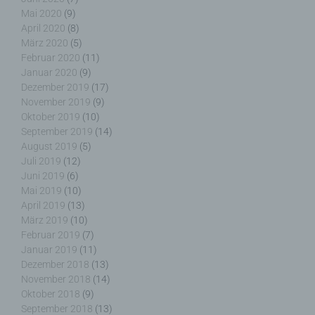
der Internetseite des für die Verarbeitung
Mai 2020
(9)
Verantwortlichen unter Angabe von
April 2020
(8)
personenbezogenen Daten zu registrieren.
März 2020
(5)
Welche personenbezogenen Daten dabei an den
Februar 2020
(11)
für die Verarbeitung Verantwortlichen übermittelt
Januar 2020
(9)
werden, ergibt sich aus der jeweiligen
Dezember 2019
(17)
Eingabemaske, die für die Registrierung
November 2019
(9)
verwendet wird. Die von der betroffenen Person
Oktober 2019
(10)
eingegebenen personenbezogenen Daten werden
September 2019
(14)
ausschließlich für die interne Verwendung bei dem
August 2019
(5)
für die Verarbeitung Verantwortlichen und für
Juli 2019
(12)
eigene Zwecke erhoben und gespeichert. Der für
Juni 2019
(6)
die Verarbeitung Verantwortliche kann die
Mai 2019
(10)
Weitergabe an einen oder mehrere
April 2019
(13)
Auftragsverarbeiter, beispielsweise einen
Paketdienstleister, veranlassen, der die
März 2019
(10)
personenbezogenen Daten ebenfalls
Februar 2019
(7)
ausschließlich für eine interne Verwendung, die
Januar 2019
(11)
dem für die Verarbeitung Verantwortlichen
Dezember 2018
(13)
zuzurechnen ist, nutzt.
November 2018
(14)
Oktober 2018
(9)
September 2018
(13)
Durch eine Registrierung auf der Internetseite des