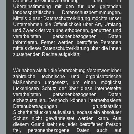
Datenschutz-Grundverordnung und in
Diener: Es ist mit min. zwei bis drei Jahren zu
Übereinstimmung mit den für uns geltenden
rechnen, bis man als „heilklimatischer Kurort“
landesspezifischen Datenschutzbestimmungen.
zertifiziert ist. In GAP gibt es jährlich 300-400
Mittels dieser Datenschutzerklärung möchte unser
Kurgäste. Laut Fr. Prof. Schu sollten die
Unternehmen die Öffentlichkeit über Art, Umfang
Behandlungen der typischen Volkskrankheiten
und Zweck der von uns erhobenen, genutzten und
verarbeiteten personenbezogenen Daten
wie Herz-Kreislauf und psychische Erkrankungen
informieren. Ferner werden betroffene Personen
(z.B. Burnout) abgedeckt werden.
mittels dieser Datenschutzerklärung über die ihnen
GR Philipp Hubbauer: Wie lange gilt das
zustehenden Rechte aufgeklärt.
Zertifikat? Fr. Diener: Alle 10 Jahre gibt es eine
neue Prüfung.
Wir haben als für die Verarbeitung Verantwortlicher
GR Kuplwieser: Kann es duch Silofütterung zu
zahlreiche technische und organisatorische
Problemen kommen? BGM Zahler: Silo ist kein
Maßnahmen umgesetzt, um einen möglichst
Schadstoff, wir wollen Wallgau nicht umdrehen.
lückenlosen Schutz der über diese Internetseite
Es soll auch die Belegung in der Nebensaison
verarbeiteten personenbezogenen Daten
sicherzustellen. Dennoch können Internetbasierte
verbessert werden. Wenn die Entwicklung so
Datenübertragungen grundsätzlich
weitergeht, dann haben wir bald eine kritische
Sicherheitslücken aufweisen, sodass ein absoluter
Größe erreicht, in der Ferienwohnungen in
Schutz nicht gewährleistet werden kann. Aus
Festvermietungen umgewandelt werden. Fr.
diesem Grund steht es jeder betroffenen Person
Diener: Wallgau soll sich nicht ändern, sondern
frei, personenbezogene Daten auch auf