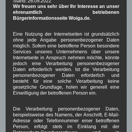
Stand: 26.09.2022
Gesundheitszentrum z.B. im Kirchenböbl am
Wir freuen uns sehr über Ihr Interesse an unser
Dorfplatz und das Prädikat „Luftkurort“ alleine
ehrenamtlich betriebenen
reiche ihrer Meinung nach jedoch nicht aus. Hierzu
Bürgerinformationsseite Woiga.de.
müssten weitere Angebote wie z.B. eine Sauna-
und Wellnesslandschaft folgen.
Eine Nutzung der Internetseiten ist grundsätzlich
Frau Diener beendete ihre Ausführungen mit dem
ohne jede Angabe personenbezogener Daten
Apell: „Egal wie Sie entscheiden, tun Sie es bald.“
möglich. Sofern eine betroffene Person besondere
Services unseres Unternehmens über unsere
In der folgenden Diskussion gab es einige Fragen
Internetseite in Anspruch nehmen möchte, könnte
jedoch eine Verarbeitung personenbezogener
an Fr. Diener und Anmerkungen:
Daten erforderlich werden. Ist die Verarbeitung
personenbezogener Daten erforderlich und
2. Bgm. Schwaiger: Welche Räumlichkeiten sind
besteht für eine solche Verarbeitung keine
für die Physiotherapie nötig? Fr. Diener: Es
gesetzliche Grundlage, holen wir generell eine
müssen nicht alle Einrichtungen an einem Ort
Einwilligung der betroffenen Person ein.
sein, die Kurgäste sind ja mobil, jedoch sollte der
Saunabereich und der Bereich für die
Die Verarbeitung personenbezogener Daten,
Anwendungen zusammenliegen.
beispielsweise des Namens, der Anschrift, E-Mail-
GR Wilde: In welchem Zeitrahmen kann das Ziel
Adresse oder Telefonnummer einer betroffenen
„heilklimatischer Kurort“ erreicht werden? Fr.
Person, erfolgt stets im Einklang mit der