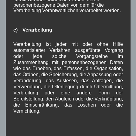
personenbezogene Daten von dem für die
Landwirtschaftliche Selbstvermarktung: Dieser
Verarbeitung Verantwortlichen verarbeitet werden.
Tagesordnungspunkt wurde wie eingangs erwähnt
auf die
nächste Gemeinderatssitzung
verschoben.
c) Verarbeitung
Verschiedenes:
Kooperationsprojekt Forstwege:
Verarbeitung ist jeder mit oder ohne Hilfe
Bgm. Zahler erklärte, dass Projekte anstünden und
automatisierter Verfahren ausgeführte Vorgang
oder jede solche Vorgangsreihe im
hierzu die Förderanträge laufen würden.
Zusammenhang mit personenbezogenen Daten
Spende Wasserwacht:
wie das Erheben, das Erfassen, die Organisation,
Bgm. Zahler sprach den Zeitungsartikel im GAP-
das Ordnen, die Speicherung, die Anpassung oder
Tagblatt an, in dem über die Hauptversammlung
Veränderung, das Auslesen, das Abfragen, die
der Wasserwacht Krün-Wallgau berichtet wurde. Es
Verwendung, die Offenlegung durch Übermittlung,
Verbreitung oder eine andere Form der
wurde bemängelt, dass die jährliche (freiwillige)
Bereitstellung, den Abgleich oder die Verknüpfung,
Spende der Gemeinde Wallgau für das Jahr 2016
die Einschränkung, das Löschen oder die
noch ausstünde. Hier stellte er klar, dass die €
Vernichtung.
350,- am 12. September 2016 überwiesen wurden.
Er fügte noch hinzu, dass sich die Gemeinde immer
gut an notwendigen Investitionen beteiligt hat, da