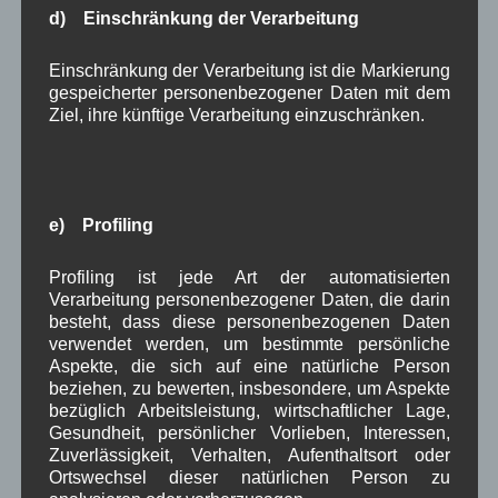
rund die Hälfte der über 200 Einsätze im Jahr in
d) Einschränkung der Verarbeitung
Wallgau anfallen. Die Gemeinde hat in den letzten
Jahren durchschnittlich rund € 1.000,- jährlich an
Einschränkung der Verarbeitung ist die Markierung
die Wasserwacht gezahlt.
gespeicherter personenbezogener Daten mit dem
Kämmerer Hans Zahler fügte verärgert hinzu, dass
Ziel, ihre künftige Verarbeitung einzuschränken.
die jüngste Klarstellung der Wasserwacht, welche
ebenfalls im Merkur erschien, eine fadenscheinige
Entschuldigung sei, da das Geld, wie schon seit
vielen Jahren, immer gleich auf das selbe
e) Profiling
Unterkonto der Wasserwacht Krün – Wallgau mit
dem Betreff „Spende Gemeinde Wallgau 2016“
Profiling ist jede Art der automatisierten
überweisen wurde, so dass er das bemängelte
Verarbeitung personenbezogener Daten, die darin
besteht, dass diese personenbezogenen Daten
„nicht zuordenbar“ beim zuständigen BRK-
verwendet werden, um bestimmte persönliche
Kreisverband GAP nicht nachvollziehen kann.
Aspekte, die sich auf eine natürliche Person
Zudem sagte er, dass es durchaus mal passieren
beziehen, zu bewerten, insbesondere, um Aspekte
könne, dass eine Überweisung übersehen wird,
bezüglich Arbeitsleistung, wirtschaftlicher Lage,
aber dann würde ein kurzer Anruf genügen und die
Gesundheit, persönlicher Vorlieben, Interessen,
Zuverlässigkeit, Verhalten, Aufenthaltsort oder
Sache wäre in zwei Minuten geklärt. Auch an die
Ortswechsel dieser natürlichen Person zu
anwesende Presse gerichtet sagte er, dass auch