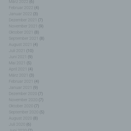
März 2022
(6)
zu optimieren, (3) die dauerhafte
Februar 2022
(4)
Funktionsfähigkeit unserer
Januar 2022
(3)
informationstechnologischen Systeme und der
Dezember 2021
(7)
Technik unserer Internetseite zu gewährleisten
November 2021
(9)
sowie (4) um Strafverfolgungsbehörden im Falle
Oktober 2021
(8)
eines Cyberangriffes die zur Strafverfolgung
September 2021
(8)
notwendigen Informationen bereitzustellen. Diese
August 2021
(4)
anonym erhobenen Daten und Informationen
Juli 2021
(10)
werden durch uns daher einerseits statistisch und
Juni 2021
(9)
ferner mit dem Ziel ausgewertet, den Datenschutz
Mai 2021
(5)
und die Datensicherheit in unserem Unternehmen
April 2021
(4)
zu erhöhen, um letztlich ein optimales
März 2021
(3)
Schutzniveau für die von uns verarbeiteten
Februar 2021
(4)
personenbezogenen Daten sicherzustellen. Die
anonymen Daten der Server-Logfiles werden
Januar 2021
(9)
getrennt von allen durch eine betroffene Person
Dezember 2020
(7)
angegebenen personenbezogenen Daten
November 2020
(7)
gespeichert.
Oktober 2020
(7)
September 2020
(5)
Registrierung auf unserer Internetseite
August 2020
(8)
Juli 2020
(6)
Die betroffene Person hat die Möglichkeit, sich auf
Juni 2020
(7)