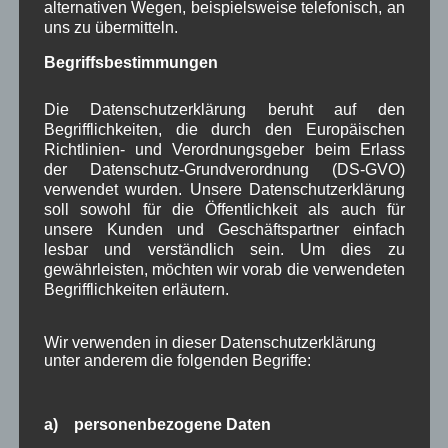
alternativen Wegen, beispielsweise telefonisch, an
es soll ein Zusatzangebot geschaffen werden.
uns zu übermitteln.
GR Wilde: Mit welchen Kosten ist für das
Prädikat „heilklimatischer Kurort“ zu rechnen? Fr.
Begriffsbestimmungen
Hilsenbeck:
Zuerst muss das Prädikat
„Luftkurort“
erreicht werden, dann fallen
Die Datenschutzerklärung beruht auf den
Begrifflichkeiten, die durch den Europäischen
nochmal ca. 20.000 Euro für die Zertifizierung
Richtlinien- und Verordnungsgeber beim Erlass
„heilklimatischer Kurort“ an.
der Datenschutz-Grundverordnung (DS-GVO)
2. Bgm. Schwaiger: Man sollte die Chancen und
verwendet wurden. Unsere Datenschutzerklärung
die Kosten bedenken. BGM Zahler: Eine 30 %
soll sowohl für die Öffentlichkeit als auch für
Auslastung (der Gästebetten) ist auf Dauer
unsere Kunden und Geschäftspartner einfach
lesbar und verständlich sein. Um dies zu
problematisch. Fr. Prof. Schu kann die Chancen
gewährleisten, möchten wir vorab die verwendeten
für das Prädikat „heilklimatischer Kurort“ vorher
Begrifflichkeiten erläutern.
abschätzen.
GR Bernhard Neuner: Hält dieses Ziel für richtig.
Wir verwenden in dieser Datenschutzerklärung
Wir sind weder ein Ski- noch ein Partyort, wir
unter anderem die folgenden Begriffe:
haben nur diese Chance, sonst fallen wir noch
weiter zurück.
GR Baur: Man muss zuerst den Haushaltsplan
a) personenbezogene Daten
abwarten. „Ohne Moos nichts los“. Der Mehrwert