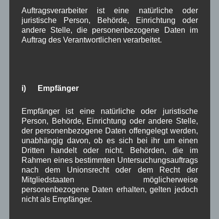
Aushang Rathaus
,
Gemeinderat
,
in Wallgau
Auftragsverarbeiter ist eine natürliche oder
Bauvorhaben
,
Gesundheit
,
Gewerbe
,
Tourismus
,
Verkehr
,
juristische Person, Behörde, Einrichtung oder
Woiga.de
andere Stelle, die personenbezogene Daten im
Auftrag des Verantwortlichen verarbeitet.
i) Empfänger
Schützensaison 2016/2017 auf der Zielgeraden
Jakob Schaffer seit 40 Jahren im Posthotel
Empfänger ist eine natürliche oder juristische
Person, Behörde, Einrichtung oder andere Stelle,
der personenbezogene Daten offengelegt werden,
Noch keine Kommentare
unabhängig davon, ob es sich bei ihr um einen
Dritten handelt oder nicht. Behörden, die im
Rahmen eines bestimmten Untersuchungsauftrags
Schreibe einen Kommentar
nach dem Unionsrecht oder dem Recht der
Deine E-Mail-Adresse wird nicht veröffentlicht.
Mitgliedstaaten möglicherweise
Erforderliche Felder sind mit
*
markiert
personenbezogene Daten erhalten, gelten jedoch
nicht als Empfänger.