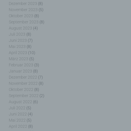
Dezember 2023
(8)
werden können die (1) verwendeten Browsertypen
und Versionen, (2) das vom zugreifenden System
November 2023
(5)
verwendete Betriebssystem, (3) die Internetseite,
Oktober 2023
(8)
von welcher ein zugreifendes System auf unsere
September 2023
(8)
Internetseite gelangt (sogenannte Referrer), (4) die
August 2023
(4)
Unterwebseiten, welche über ein zugreifendes
Juli 2023
(8)
System auf unserer Internetseite angesteuert
Juni 2023
(7)
werden, (5) das Datum und die Uhrzeit eines
Mai 2023
(8)
Zugriffs auf die Internetseite, (6) eine Internet-
April 2023
(10)
Protokoll-Adresse (IP-Adresse), (7) der Internet-
März 2023
(5)
Service-Provider des zugreifenden Systems und
Februar 2023
(3)
(8) sonstige ähnliche Daten und Informationen, die
Januar 2023
(8)
der Gefahrenabwehr im Falle von Angriffen auf
Dezember 2022
(7)
unsere informationstechnologischen Systeme
November 2022
(8)
dienen.
Oktober 2022
(8)
September 2022
(2)
Bei der Nutzung dieser allgemeinen Daten und
August 2022
(6)
Informationen ziehen wird keine Rückschlüsse auf
Juli 2022
(5)
die betroffene Person. Diese Informationen werden
Juni 2022
(4)
vielmehr benötigt, um (1) die Inhalte unserer
Mai 2022
(5)
Internetseite korrekt auszuliefern, (2) die Inhalte
April 2022
(8)
unserer Internetseite sowie die Werbung für diese