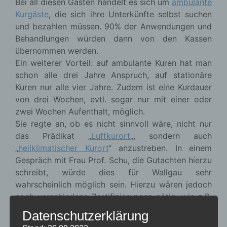
Bei all diesen Gästen handelt es sich um
ambulante
Kurgäste
, die sich ihre Unterkünfte selbst suchen
und bezahlen müssen. 90% der Anwendungen und
Behandlungen würden dann von den Kassen
übernommen werden.
Ein weiterer Vorteil: auf ambulante Kuren hat man
schon alle drei Jahre Anspruch, auf stationäre
Kuren nur alle vier Jahre. Zudem ist eine Kurdauer
von drei Wochen, evtl. sogar nur mit einer oder
zwei Wochen Aufenthalt, möglich.
Sie regte an, ob es nicht sinnvoll wäre, nicht nur
das Prädikat „
Luftkurort
„, sondern auch
„
heilklimatischer Kurort
“ anzustreben. In einem
Gespräch mit Frau Prof. Schu, die Gutachten hierzu
schreibt, würde dies für Wallgau sehr
wahrscheinlich möglich sein. Hierzu wären jedoch
noch verschiedene Zertifizierungen nötig, wie z.B.
die Vermessung der Wanderwege. Die meisten
Datenschutzerklärung
Voraussetzung sieht sie jedoch als erfüllt an. Ein