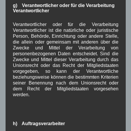
g) Verantwortlicher oder für die Verarbeitung
ist der Grenzwert für
polyzyklische aromatische
Verantwortlicher
Kohlenwasserstoffe
(kurz PAK) überschritten
worden.
Verantwortlicher oder für die Verarbeitung
Zuletzt wurde das Thema Gewerbegebiet
Verantwortlicher ist die natürliche oder juristische
öffentlich in der
Gemeinderatssitzung vom
Person, Behörde, Einrichtung oder andere Stelle,
22.09.2016
unter Verschiedenes angesprochen.
die allein oder gemeinsam mit anderen über die
Zwecke und Mittel der Verarbeitung von
Nachdem keine weiteren Wortmeldungen mehr
personenbezogenen Daten entscheidet. Sind die
vorlagen, beschloss Bgm. Zahler um 21.20 Uhr den
Zwecke und Mittel dieser Verarbeitung durch das
Unionsrecht oder das Recht der Mitgliedstaaten
öffentlichen Teil und wünschte den zahlreichen
vorgegeben, so kann der Verantwortliche
Zuschauern einen guten Nachhauseweg.
beziehungsweise können die bestimmten Kriterien
seiner Benennung nach dem Unionsrecht oder
Lesen Sie hierzu auch den Online-Zeitungsartikel
dem Recht der Mitgliedstaaten vorgesehen
der Bezug zu dieser Gemeinderatssitzung hat:
werden.
–
Online-Artikel vom 11.06.2017 auf Merkur.de
. zu
TOP Verschiedenes Thema Gewerbegebiet
WBE und BEI
h) Auftragsverarbeiter