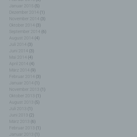
Kontaktmöglichkeit über die Internetseite
Januar 2015
(5)
Dezember 2014
(1)
Die Internetseite enthält aufgrund von gesetzlichen
November 2014
(3)
Vorschriften Angaben, die eine schnelle
Oktober 2014
(3)
elektronische Kontaktaufnahme zu unserem
September 2014
(6)
Unternehmen sowie eine unmittelbare
August 2014
(4)
Kommunikation mit uns ermöglichen, was
Juli 2014
(3)
ebenfalls eine allgemeine Adresse der
Juni 2014
(3)
sogenannten elektronischen Post (E-Mail-
Mai 2014
(4)
Adresse) umfasst. Sofern eine betroffene Person
April 2014
(4)
per E-Mail oder über ein Kontaktformular den
März 2014
(9)
Kontakt mit dem für die Verarbeitung
Februar 2014
(3)
Verantwortlichen aufnimmt, werden die von der
Januar 2014
(1)
betroffenen Person übermittelten
November 2013
(1)
personenbezogenen Daten automatisch
gespeichert. Solche auf freiwilliger Basis von einer
Oktober 2013
(1)
betroffenen Person an den für die Verarbeitung
August 2013
(5)
Verantwortlichen übermittelten
Juli 2013
(1)
personenbezogenen Daten werden für Zwecke der
Juni 2013
(2)
Bearbeitung oder der Kontaktaufnahme zur
März 2013
(6)
betroffenen Person gespeichert. Es erfolgt keine
Februar 2013
(1)
Weitergabe dieser personenbezogenen Daten an
Januar 2013
(1)