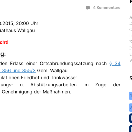
K
4 Kommentare
A
0.2015, 20:00 Uhr
D
G
Rathaus Wallgau
i
cht!
K
P
g:
u
W
 den Erlass einer Ortsabrundungssatzung nach
§ 34
r. 356 und 355/3
Gem. Wallgau
lationen Friedhof und Trinkwasser
tierungs- u. Abstützungsarbeiten im Zuge der
 Genehmigung der Maßnahmen.
1
A