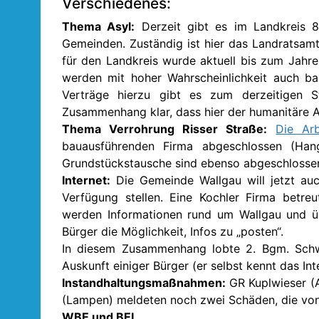
Verschiedenes:
Thema Asyl:
Derzeit gibt es im Landkreis 8
Gemeinden. Zuständig ist hier das Landratsam
für den Landkreis wurde aktuell bis zum Jahr
werden mit hoher Wahrscheinlichkeit auch ba
Verträge hierzu gibt es zum derzeitigen S
Zusammenhang klar, dass hier der humanitäre A
Thema Verrohrung Risser Straße:
Die Arb
bauausführenden Firma abgeschlossen (Han
Grundstückstausche sind ebenso abgeschlosse
Internet:
Die Gemeinde Wallgau will jetzt auc
Verfügung stellen. Eine Kochler Firma betre
werden Informationen rund um Wallgau und üb
Bürger die Möglichkeit, Infos zu „posten“.
In diesem Zusammenhang lobte 2. Bgm. Schwai
Auskunft einiger Bürger (er selbst kennt das In
Instandhaltungsmaßnahmen:
GR Kuplwieser (A
(Lampen) meldeten noch zwei Schäden, die vo
WBE und BEI