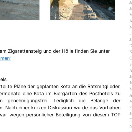
J
J
M
A
M
F
J
D
m Zigarettensteig und der Hölle finden Sie unter
N
hmen“
O
S
A
J
els.
J
teilte Pläne der geplanten Kota an die Ratsmitglieder.
M
termonate eine Kota im Biergarten des Posthotels zu
A
ben genehmigungsfrei. Lediglich die Belange der
M
en. Nach einer kurzen Diskussion wurde das Vorhaben
F
J
war wegen persönlicher Beteiligung von diesem TOP
D
N