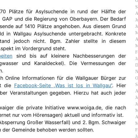
O
S
70 Plätze für Asylsuchende in rund der Hälfte der
A
t GAP und die Regierung von Oberbayern. Der Bedarf
J
esende auf 1410 Plätze angehoben. Aus diesem Grund
J
M
ld in Wallgau Asylsuchende untergebracht. Konkrete
A
tand jedoch nicht. Bgm. Zahler stellte in diesem
M
spekt im Vordergrund steht.
F
eiten
sind bis auf kleinere Nachbesserungen der
J
gwasser und Kanaldeckel). Die Vermessungen der
D
n.
N
h Online Informationen für die Wallgauer Bürger zur
O
S
ut die
Facebook-Seite „Was ist los in Wallgau“
. Hier
A
er Veranstaltungen gegeben. Hierzu hat auch jeder
J
J
ger die private Initiative www.woiga.de, die nach
M
ternet nur vom Hörensagen) aktuell und informativ ist.
A
bsperrung Großer Wasserfall) und 2. Bgm. Schwaiger
M
n der Gemeinde behoben werden sollten.
F
J