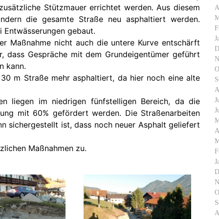
zusätzliche Stützmauer errichtet werden. Aus diesem
A
M
ondern die gesamte Straße neu asphaltiert werden.
F
ei Entwässerungen gebaut.
J
er Maßnahme nicht auch die untere Kurve entschärft
D
r, dass Gespräche mit dem Grundeigentümer geführt
N
n kann.
O
 30 m Straße mehr asphaltiert, da hier noch eine alte
S
A
J
 liegen im niedrigen fünfstelligen Bereich, da die
J
ng mit 60% gefördert werden. Die Straßenarbeiten
M
sichergestellt ist, dass noch neuer Asphalt geliefert
A
M
tzlichen Maßnahmen zu.
F
J
D
N
O
S
A