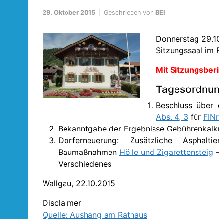
29. Oktober 2015
Geschrieben von
BEI
Donnerstag 29.1
Sitzungssaal im 
Mit Sitzungsberi
Tagesordnun
Beschluss über
Abs. 4, 3
für
FIN
Bekanntgabe der Ergebnisse Gebührenkalku
Dorferneuerung: Zusätzliche Asphal
Baumaßnahmen
Hölle und Zigarettensteig
–
Verschiedenes
Wallgau, 22.10.2015
Disclaimer
Quelle: Aushang am Rathaus