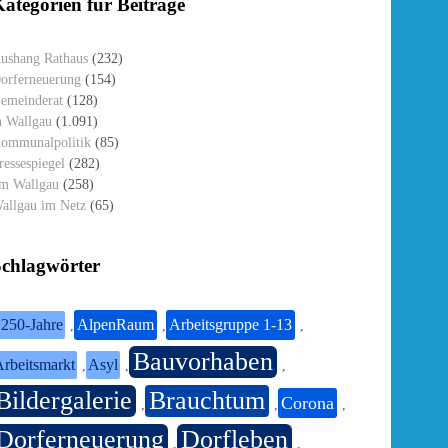
ategorien für Beiträge
ushang Rathaus
(232)
orferneuerung
(154)
emeinderat
(128)
n Wallgau
(1.091)
ommunalpolitik
(85)
ressespiegel
(282)
m Wallgau
(258)
allgau im Netz
(65)
Schlagwörter
250-Jahre
AlpenRaum
Arbeitsgruppe 1-13
,
,
,
Bauvorhaben
rbeitsmarkt
Asyl
,
,
,
Bildergalerie
Brauchtum
Corona
,
,
,
Dorferneuerung
Dorfleben
,
,