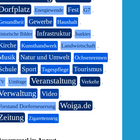
Dorfplatz
Fest
G7
Energiewende
,
,
,
,
Gewerbe
Gesundheit
Haushalt
,
,
,
Infrastruktur
istorische Bilder
Isarkies
,
,
,
Kirche
Kunsthandwerk
Landwirtschaft
,
,
,
Musik
Natur und Umwelt
Ochsenrennen
,
,
,
Schule
Sport
Tourismus
Tagespflege
,
,
,
,
Veranstaltung
Verkehr
TV
Umfrage
,
,
,
,
Verwaltung
Video
,
,
Woiga.de
Vorstand Dorferneuerung
,
,
Zeitung
Zigarettensteig
,