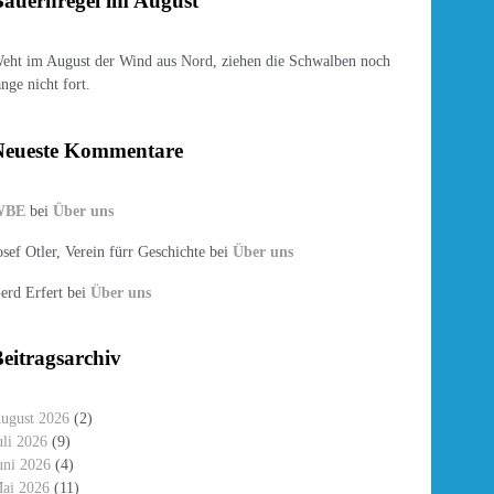
auernregel im August
eht im August der Wind aus Nord, ziehen die Schwalben noch
ange nicht fort.
Neueste Kommentare
WBE
bei
Über uns
osef Otler, Verein fürr Geschichte
bei
Über uns
erd Erfert
bei
Über uns
eitragsarchiv
ugust 2026
(2)
uli 2026
(9)
uni 2026
(4)
ai 2026
(11)