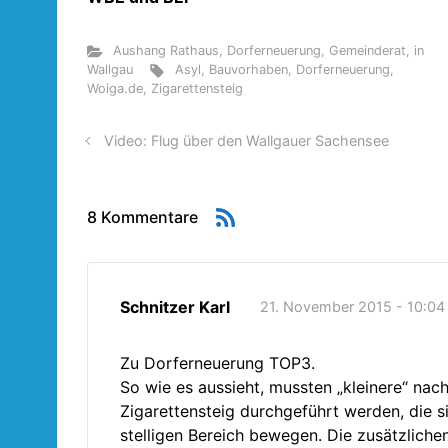
Aushang Rathaus
,
Dorferneuerung
,
Gemeinderat
,
in
Wallgau
Asyl
,
Bauvorhaben
,
Dorferneuerung
,
Woiga.de
,
Zigarettensteig
Video: Flug über den Wallgauer Sachensee
8 Kommentare
Schnitzer Karl
21. November 2015 - 10:04
Zu Dorferneuerung TOP3.
So wie es aussieht, mussten „kleinere“ nac
Zigarettensteig durchgeführt werden, die si
stelligen Bereich bewegen. Die zusätzlich