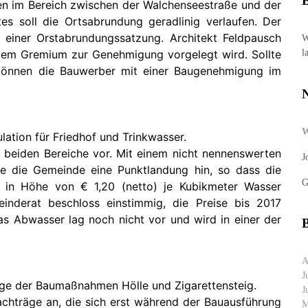
B
en im Bereich zwischen der Walchenseestraße und der
es soll die Ortsabrundung geradlinig verlaufen. Der
 einer Orstabrundungssatzung. Architekt Feldpausch
W
l
 dem Gremium zur Genehmigung vorgelegt wird. Sollte
 können die Bauwerber mit einer Baugenehmigung im
ation für Friedhof und Trinkwasser.
 beiden Bereiche vor. Mit einem nicht nennenswerten
J
e die Gemeinde eine Punktlandung hin, so dass die
G
r in Höhe von € 1,20 (netto) je Kubikmeter Wasser
nderat beschloss einstimmig, die Preise bis 2017
das Abwasser lag noch nicht vor und wird in einer der
B
A
J
ge der Baumaßnahmen Hölle und Zigarettensteig.
J
hträge an, die sich erst während der Bauausführung
M