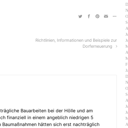
D
N
O
S
A
J
Richtlinien, Informationen und Beispiele zur
J
Dorferneuerung
M
A
M
F
J
D
N
O
S
A
J
hträgliche Bauarbeiten bei der Hölle und am
J
ch finanziell in einem angeblich niedrigen 5
M
en Baumaßnahmen hätten sich erst nachträglich
A