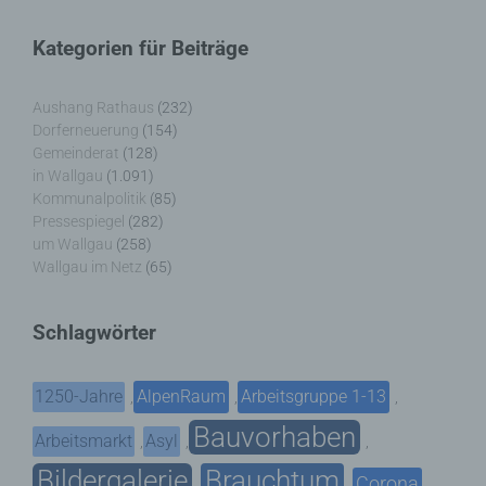
Funktionsfähigkeit unserer
Schule
Sport
Tourismus
Tagespflege
,
,
,
,
informationstechnologischen Systeme und der
Veranstaltung
Technik unserer Internetseite zu gewährleisten
Verkehr
TV
Umfrage
,
,
,
,
sowie (4) um Strafverfolgungsbehörden im Falle
Verwaltung
eines Cyberangriffes die zur Strafverfolgung
Video
,
,
notwendigen Informationen bereitzustellen. Diese
Woiga.de
anonym erhobenen Daten und Informationen
Vorstand Dorferneuerung
,
,
werden durch uns daher einerseits statistisch und
Zeitung
ferner mit dem Ziel ausgewertet, den Datenschutz
Zigarettensteig
,
und die Datensicherheit in unserem Unternehmen
zu erhöhen, um letztlich ein optimales
Schutzniveau für die von uns verarbeiteten
Bauernregel im August
personenbezogenen Daten sicherzustellen. Die
anonymen Daten der Server-Logfiles werden
getrennt von allen durch eine betroffene Person
Wenn die Stoerche im August schon reisen, kommt ein Winter
angegebenen personenbezogenen Daten
von Eisen.
gespeichert.
Registrierung auf unserer Internetseite
Neueste Kommentare
Die betroffene Person hat die Möglichkeit, sich auf
der Internetseite des für die Verarbeitung
WBE
bei
Über uns