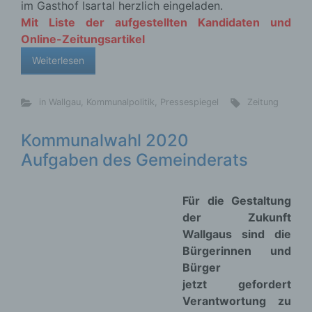
Gruppierungen
die Vorbereitungen zu den
Handlung, mit der die betroffene Person zu
verstehen gibt, dass sie mit der Verarbeitung der
Kommunalwahlen am 15. März 2020 laufen und um
sie betreffenden personenbezogenen Daten
Kandidaten/innen für die Gemeinderatswahl
einverstanden ist.
geworben wird, haben ich hier einige
Informationen zu den Aufgaben des
Gemeinderates und zur Aufstellung von
Wahlvorschlägen zusammengestellt.
Weiterlesen
Name und Anschrift des für die Verarbeitung
Verantwortlichen
in Wallgau
,
Kommunalpolitik
Woiga.de
Verantwortlicher im Sinne der Datenschutz-
Grundverordnung, sonstiger in den Mitgliedstaaten
der Europäischen Union geltenden
Kommunalwahl 2020
Datenschutzgesetze und anderer Bestimmungen
Aufstellungsversammlung der
mit datenschutzrechtlichem Charakter ist die:
CSU und FUW
Nicht kommerzielle Homepage Woiga.de
Als zweite der
im
Wolfgang Behling
Gemeinderat