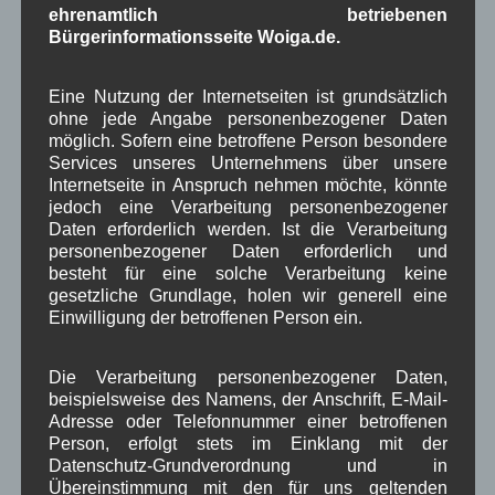
Wählerverein (WWV)
ehrenamtlich betriebenen
bedankt sich in
Bürgerinformationsseite Woiga.de.
einem offenen Brief
bei allen
Eine Nutzung der Internetseiten ist grundsätzlich
Wählerinnen und
ohne jede Angabe personenbezogener Daten
Wählern.
möglich. Sofern eine betroffene Person besondere
Services unseres Unternehmens über unsere
Internetseite in Anspruch nehmen möchte, könnte
jedoch eine Verarbeitung personenbezogener
Daten erforderlich werden. Ist die Verarbeitung
Weiterlesen
personenbezogener Daten erforderlich und
besteht für eine solche Verarbeitung keine
gesetzliche Grundlage, holen wir generell eine
Kommunalpolitik
Einwilligung der betroffenen Person ein.
Sonderseite Kommunalwahl 2020
Die Verarbeitung personenbezogener Daten,
beispielsweise des Namens, der Anschrift, E-Mail-
Adresse oder Telefonnummer einer betroffenen
In diesem Beitrag
Person, erfolgt stets im Einklang mit der
möchten wir
Datenschutz-Grundverordnung und in
Informationen zur
Übereinstimmung mit den für uns geltenden