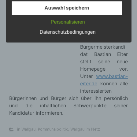
juristische Person, Behörde, Einrichtung oder
Auswahl speichern
andere Stelle, die personenbezogene Daten im
in Wallgau
,
Kommunalpolitik
,
Wallgau im Netz
Auftrag des Verantwortlichen verarbeitet.
Personalisieren
Kommunalwahl 2020
Datenschutzbedingungen
Aufstellungsversammlung
der Jungen Mitarbeiter
i) Empfänger
Empfänger ist eine natürliche oder juristische
Als dritte der
im
Person, Behörde, Einrichtung oder andere Stelle,
Gemeinderat
der personenbezogene Daten offengelegt werden,
vertretenen Parteien
unabhängig davon, ob es sich bei ihr um einen
und
Dritten handelt oder nicht. Behörden, die im
Rahmen eines bestimmten Untersuchungsauftrags
Wählergruppen
laden die Jungen Mitarbeiter
nach dem Unionsrecht oder dem Recht der
zur Aufstellungsversammlung ein. Hierbei werden
Mitgliedstaaten möglicherweise
die Gemeinderatskandidaten und der
personenbezogene Daten erhalten, gelten jedoch
Bürgermeisterkandidat für die Kommunalwahl am
nicht als Empfänger.
15. März 2020 gewählt. Zur Versammlung sind alle
Anhänger der Wählergruppe Junge Mitarbeiter