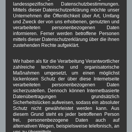
Kommunalwahl am
landesspezifischen Datenschutzbestimmungen.
15.03.2020 übersich
Mittels dieser Datenschutzerklärung möchte unser
Unternehmen die Öffentlichkeit über Art, Umfang
tlich
und Zweck der von uns erhobenen, genutzten und
zusammenfassen.
verarbeiteten personenbezogenen Daten
Wahlprospekte, alte und neue Wahlergebnisse,
informieren. Ferner werden betroffene Personen
Informationen zu den sich bewerbenden
mittels dieser Datenschutzerklärung über die ihnen
Wählergruppen und noch einiges mehr.
zustehenden Rechte aufgeklärt.
Mit Wahlflyern aller drei Gruppierungen
Mit interaktivem Probestimmzettel zur
Wir haben als für die Verarbeitung Verantwortlicher
Kreistagswahl
zahlreiche technische und organisatorische
Maßnahmen umgesetzt, um einen möglichst
1. Bürgermeister Bastian Eiter
lückenlosen Schutz der über diese Internetseite
(WWV Wallgauer Wählerverein) wurde mit 83,5%
verarbeiteten personenbezogenen Daten
sicherzustellen. Dennoch können Internetbasierte
gewählt
Datenübertragungen grundsätzlich
Sicherheitslücken aufweisen, sodass ein absoluter
2. Bürgermeister Bernhard Wilde
Schutz nicht gewährleistet werden kann. Aus
In der
konstituierenden Sitzung vom 07.05.2020
diesem Grund steht es jeder betroffenen Person
wurde Bernhard Wilde
frei, personenbezogene Daten auch auf
zum 2. Bürgermeister gewählt
alternativen Wegen, beispielsweise telefonisch, an
uns zu übermitteln.