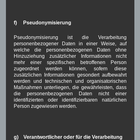
Wallgau.
Am
Sa. 07.03.2020 von 9:00 bis 10:00 Uhr
steht
der Landrat im Wallgauer Parkhotel den Wallgauer
f) Pseudonymisierung
Bürgerinnen und Bürgern Rede und Antwort.
Pseudonymisierung ist die Verarbeitung
personenbezogener Daten in einer Weise, auf
in Wallgau
,
Kommunalpolitik
welche die personenbezogenen Daten ohne
Hinzuziehung zusätzlicher Informationen nicht
Kirchenböbl:
mehr einer spezifischen betroffenen Person
zugeordnet werden können, sofern diese
Bilanz des Garmischer Tagblatts
zusätzlichen Informationen gesondert aufbewahrt
werden und technischen und organisatorischen
Maßnahmen unterliegen, die gewährleisten, dass
Im
Online-Artikel
die personenbezogenen Daten nicht einer
vom 28.01.2020 auf
identifizierten oder identifizierbaren natürlichen
Merkur.de
geht es
Person zugewiesen werden.
um die Bilanz der
letzten Gemeinderatsperioden zum Thema
Kirchenböbl. Viel wurde diskutiert, doch leider kam
es nicht zu dem entscheidenden Durchbruch.
g) Verantwortlicher oder für die Verarbeitung