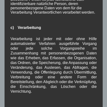
identifizierbare natürliche Person, deren
personenbezogene Daten von dem für die
Beitragsarchiv
Verarbeitung Verantwortlichen verarbeitet werden.
August 2026
(3)
c) Verarbeitung
Juli 2026
(9)
Juni 2026
(4)
Verarbeitung ist jeder mit oder ohne Hilfe
Mai 2026
(11)
automatisierter Verfahren ausgeführte Vorgang
April 2026
(8)
oder jede solche Vorgangsreihe im
März 2026
(9)
Zusammenhang mit personenbezogenen Daten
Februar 2026
(6)
wie das Erheben, das Erfassen, die Organisation,
Januar 2026
(8)
das Ordnen, die Speicherung, die Anpassung oder
Dezember 2025
(14)
Veränderung, das Auslesen, das Abfragen, die
November 2025
(5)
Verwendung, die Offenlegung durch Übermittlung,
Oktober 2025
(8)
Verbreitung oder eine andere Form der
September 2025
(5)
Bereitstellung, den Abgleich oder die Verknüpfung,
August 2025
(2)
die Einschränkung, das Löschen oder die
Juli 2025
(9)
Vernichtung.
Juni 2025
(7)
Mai 2025
(3)
April 2025
(8)