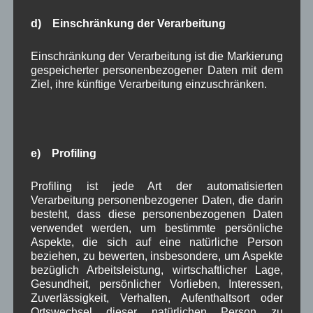
März 2025
(5)
d) Einschränkung der Verarbeitung
Februar 2025
(9)
Januar 2025
(8)
Dezember 2024
(7)
Einschränkung der Verarbeitung ist die Markierung
gespeicherter personenbezogener Daten mit dem
November 2024
(14)
Ziel, ihre künftige Verarbeitung einzuschränken.
Oktober 2024
(10)
September 2024
(8)
August 2024
(2)
Juli 2024
(9)
Juni 2024
(4)
e) Profiling
Mai 2024
(4)
April 2024
(5)
Profiling ist jede Art der automatisierten
März 2024
(4)
Verarbeitung personenbezogener Daten, die darin
Februar 2024
(4)
besteht, dass diese personenbezogenen Daten
Januar 2024
(5)
verwendet werden, um bestimmte persönliche
Dezember 2023
(8)
Aspekte, die sich auf eine natürliche Person
November 2023
(5)
beziehen, zu bewerten, insbesondere, um Aspekte
Oktober 2023
(8)
bezüglich Arbeitsleistung, wirtschaftlicher Lage,
September 2023
(8)
Gesundheit, persönlicher Vorlieben, Interessen,
August 2023
(4)
Zuverlässigkeit, Verhalten, Aufenthaltsort oder
Juli 2023
(8)
Ortswechsel dieser natürlichen Person zu