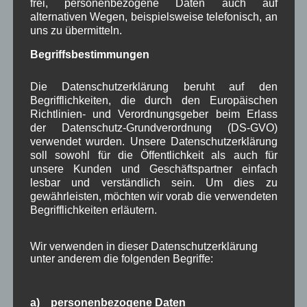
frei, personenbezogene Daten auch auf
alternativen Wegen, beispielsweise telefonisch, an
uns zu übermitteln.
1250-Jahre
AlpenRaum
Arbeitsgruppe 1-13
,
,
,
Bauvorhaben
Begriffsbestimmungen
Arbeitsmarkt
Asyl
,
,
,
Bildergalerie
Brauchtum
Corona
Die Datenschutzerklärung beruht auf den
,
,
,
Begrifflichkeiten, die durch den Europäischen
Dorferneuerung
Dorfleben
Richtlinien- und Verordnungsgeber beim Erlass
,
,
der Datenschutz-Grundverordnung (DS-GVO)
Dorfplatz
Fest
G7
Energiewende
,
,
,
,
verwendet wurden. Unsere Datenschutzerklärung
soll sowohl für die Öffentlichkeit als auch für
Gewerbe
Gesundheit
Haushalt
,
,
,
unsere Kunden und Geschäftspartner einfach
lesbar und verständlich sein. Um dies zu
Infrastruktur
historische Bilder
Isarkies
,
,
,
gewährleisten, möchten wir vorab die verwendeten
Begrifflichkeiten erläutern.
Kirche
Kunsthandwerk
Landwirtschaft
,
,
,
Musik
Natur und Umwelt
Ochsenrennen
,
,
,
Wir verwenden in dieser Datenschutzerklärung
unter anderem die folgenden Begriffe:
Schule
Sport
Tourismus
Tagespflege
,
,
,
,
Veranstaltung
Verkehr
TV
Umfrage
,
,
,
,
a) personenbezogene Daten