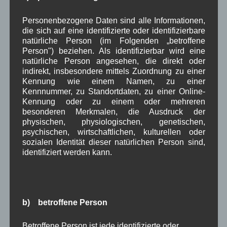
Verwaltung
Video
,
,
Personenbezogene Daten sind alle Informationen,
Woiga.de
die sich auf eine identifizierte oder identifizierbare
Vorstand Dorferneuerung
,
,
natürliche Person (im Folgenden „betroffene
Zeitung
Person") beziehen. Als identifizierbar wird eine
Zigarettensteig
,
natürliche Person angesehen, die direkt oder
indirekt, insbesondere mittels Zuordnung zu einer
Kennung wie einem Namen, zu einer
Bauernregel im August
Kennnummer, zu Standortdaten, zu einer Online-
Kennung oder zu einem oder mehreren
besonderen Merkmalen, die Ausdruck der
Laeßt St. Laurenz den Weinberg braten, dann wird die Traube
physischen, physiologischen, genetischen,
wohl geraten. 10. August
psychischen, wirtschaftlichen, kulturellen oder
sozialen Identität dieser natürlichen Person sind,
identifiziert werden kann.
Neueste Kommentare
WBE
bei
Über uns
b) betroffene Person
Josef Otler, Verein fürr Geschichte
bei
Über uns
Gerd Erfert
bei
Über uns
Betroffene Person ist jede identifizierte oder