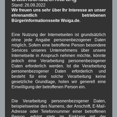
Stand: 26.09.2022
Wir freuen uns sehr über Ihr Interesse an unser
ehrenamtlich betriebenen
Name
*
Bürgerinformationsseite Woiga.de.
Eine Nutzung der Internetseiten ist grundsätzlich
ohne jede Angabe personenbezogener Daten
E-Mail
*
möglich. Sofern eine betroffene Person besondere
Services unseres Unternehmens über unsere
Internetseite in Anspruch nehmen möchte, könnte
jedoch eine Verarbeitung personenbezogener
Website
Daten erforderlich werden. Ist die Verarbeitung
personenbezogener Daten erforderlich und
besteht für eine solche Verarbeitung keine
gesetzliche Grundlage, holen wir generell eine
Meinen Namen, E-Mail-Adresse und Website in
Einwilligung der betroffenen Person ein.
diesem Browser für meinen nächsten
Kommentar speichern.
Die Verarbeitung personenbezogener Daten,
beispielsweise des Namens, der Anschrift, E-Mail-
*
Datenschutzbedingungen akzeptieren
Adresse oder Telefonnummer einer betroffenen
Person, erfolgt stets im Einklang mit der