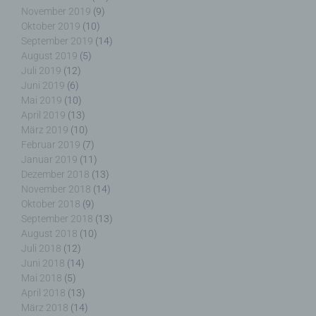
November 2019
(9)
Oktober 2019
(10)
Auftragsverarbeiter ist eine natürliche oder
juristische Person, Behörde, Einrichtung oder
September 2019
(14)
andere Stelle, die personenbezogene Daten im
August 2019
(5)
Auftrag des Verantwortlichen verarbeitet.
Juli 2019
(12)
Juni 2019
(6)
Mai 2019
(10)
April 2019
(13)
März 2019
(10)
i) Empfänger
Februar 2019
(7)
Januar 2019
(11)
Empfänger ist eine natürliche oder juristische
Dezember 2018
(13)
Person, Behörde, Einrichtung oder andere Stelle,
November 2018
(14)
der personenbezogene Daten offengelegt werden,
Oktober 2018
(9)
unabhängig davon, ob es sich bei ihr um einen
September 2018
(13)
Dritten handelt oder nicht. Behörden, die im
August 2018
(10)
Rahmen eines bestimmten Untersuchungsauftrags
Juli 2018
(12)
nach dem Unionsrecht oder dem Recht der
Juni 2018
(14)
Mitgliedstaaten möglicherweise
Mai 2018
(5)
personenbezogene Daten erhalten, gelten jedoch
April 2018
(13)
nicht als Empfänger.
März 2018
(14)