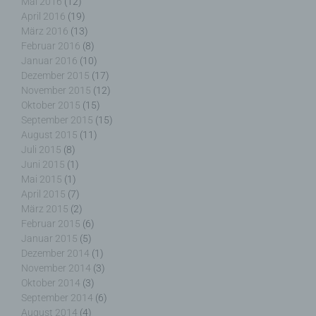
Weise und unmissverständlich abgegebene
Mai 2016
(12)
Willensbekundung in Form einer Erklärung oder
April 2016
(19)
einer sonstigen eindeutigen bestätigenden
März 2016
(13)
Handlung, mit der die betroffene Person zu
Februar 2016
(8)
verstehen gibt, dass sie mit der Verarbeitung der
Januar 2016
(10)
sie betreffenden personenbezogenen Daten
Dezember 2015
(17)
einverstanden ist.
November 2015
(12)
Oktober 2015
(15)
September 2015
(15)
August 2015
(11)
Juli 2015
(8)
Juni 2015
(1)
Name und Anschrift des für die Verarbeitung
Verantwortlichen
Mai 2015
(1)
April 2015
(7)
März 2015
(2)
Verantwortlicher im Sinne der Datenschutz-
Februar 2015
(6)
Grundverordnung, sonstiger in den Mitgliedstaaten
Januar 2015
(5)
der Europäischen Union geltenden
Dezember 2014
(1)
Datenschutzgesetze und anderer Bestimmungen
mit datenschutzrechtlichem Charakter ist die:
November 2014
(3)
Oktober 2014
(3)
September 2014
(6)
Nicht kommerzielle Homepage Woiga.de
August 2014
(4)