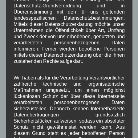
Datenschutz-Grundverordnung und in
Übereinstimmung mit den für uns geltenden
landesspezifischen Datenschutzbestimmungen.
Mittels dieser Datenschutzerklärung möchte unser
Unternehmen die Öffentlichkeit über Art, Umfang
und Zweck der von uns erhobenen, genutzten und
verarbeiteten personenbezogenen Daten
informieren. Ferner werden betroffene Personen
Kategorien für Beiträge
mittels dieser Datenschutzerklärung über die ihnen
zustehenden Rechte aufgeklärt.
Aushang Rathaus
(232)
Dorferneuerung
(154)
Wir haben als für die Verarbeitung Verantwortlicher
Gemeinderat
(128)
zahlreiche technische und organisatorische
in Wallgau
(1.091)
Maßnahmen umgesetzt, um einen möglichst
lückenlosen Schutz der über diese Internetseite
Kommunalpolitik
(85)
verarbeiteten personenbezogenen Daten
Pressespiegel
(282)
sicherzustellen. Dennoch können Internetbasierte
um Wallgau
(258)
Datenübertragungen grundsätzlich
Wallgau im Netz
(65)
Sicherheitslücken aufweisen, sodass ein absoluter
Schutz nicht gewährleistet werden kann. Aus
Schlagwörter
diesem Grund steht es jeder betroffenen Person