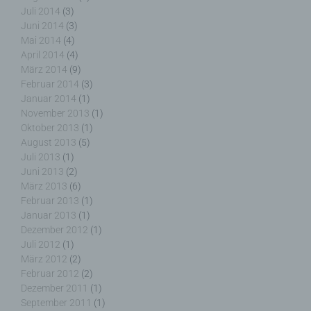
Juli 2014
(3)
Wolfgang Behling
Juni 2014
(3)
Karwendelstraße 9
Mai 2014
(4)
April 2014
(4)
82499 Wallgau
März 2014
(9)
Februar 2014
(3)
Deutschland
Januar 2014
(1)
November 2013
(1)
E-Mail: wolfgang.behling@t-online.de
Oktober 2013
(1)
Cookies / SessionStorage / LocalStorage
August 2013
(5)
Juli 2013
(1)
Die Internetseiten verwenden teilweise so
Juni 2013
(2)
genannte Cookies, LocalStorage und
März 2013
(6)
SessionStorage. Dies dient dazu, unser Angebot
Februar 2013
(1)
nutzerfreundlicher, effektiver und sicherer zu
Januar 2013
(1)
machen. Local Storage und SessionStorage ist
Dezember 2012
(1)
eine Technologie, mit welcher ihr Browser Daten
Juli 2012
(1)
auf Ihrem Computer oder mobilen Gerät
März 2012
(2)
abspeichert. Cookies sind Textdateien, welche
Februar 2012
(2)
über einen Internetbrowser auf einem
Dezember 2011
(1)
Computersystem abgelegt und gespeichert
September 2011
(1)
werden. Sie können die Verwendung von Cookies,