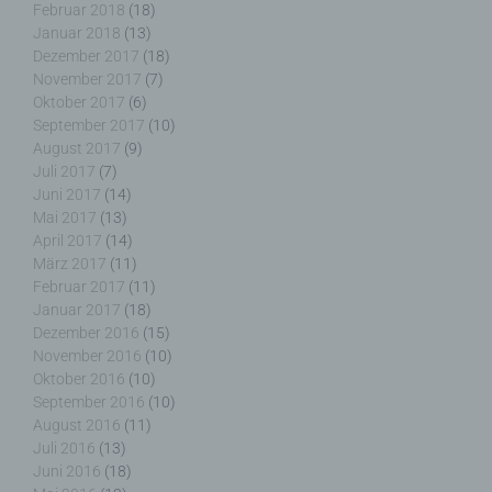
Februar 2018
(18)
Januar 2018
(13)
Dezember 2017
(18)
November 2017
(7)
j) Dritter
Oktober 2017
(6)
September 2017
(10)
Dritter ist eine natürliche oder juristische Person,
August 2017
(9)
Behörde, Einrichtung oder andere Stelle außer der
Juli 2017
(7)
betroffenen Person, dem Verantwortlichen, dem
Juni 2017
(14)
Auftragsverarbeiter und den Personen, die unter
Mai 2017
(13)
der unmittelbaren Verantwortung des
April 2017
(14)
Verantwortlichen oder des Auftragsverarbeiters
März 2017
(11)
befugt sind, die personenbezogenen Daten zu
Februar 2017
(11)
verarbeiten.
Januar 2017
(18)
Dezember 2016
(15)
November 2016
(10)
Oktober 2016
(10)
k) Einwilligung
September 2016
(10)
August 2016
(11)
Einwilligung ist jede von der betroffenen Person
Juli 2016
(13)
freiwillig für den bestimmten Fall in informierter
Juni 2016
(18)