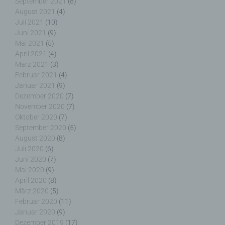
September 2021
(8)
August 2021
(4)
g) Verantwortlicher oder für die Verarbeitung
Juli 2021
(10)
Verantwortlicher
Juni 2021
(9)
Mai 2021
(5)
Verantwortlicher oder für die Verarbeitung
April 2021
(4)
Verantwortlicher ist die natürliche oder juristische
März 2021
(3)
Person, Behörde, Einrichtung oder andere Stelle,
Februar 2021
(4)
die allein oder gemeinsam mit anderen über die
Januar 2021
(9)
Zwecke und Mittel der Verarbeitung von
Dezember 2020
(7)
personenbezogenen Daten entscheidet. Sind die
November 2020
(7)
Zwecke und Mittel dieser Verarbeitung durch das
Oktober 2020
(7)
Unionsrecht oder das Recht der Mitgliedstaaten
September 2020
(5)
vorgegeben, so kann der Verantwortliche
August 2020
(8)
beziehungsweise können die bestimmten Kriterien
Juli 2020
(6)
seiner Benennung nach dem Unionsrecht oder
Juni 2020
(7)
dem Recht der Mitgliedstaaten vorgesehen
Mai 2020
(9)
werden.
April 2020
(8)
März 2020
(5)
Februar 2020
(11)
Januar 2020
(9)
h) Auftragsverarbeiter
Dezember 2019
(17)