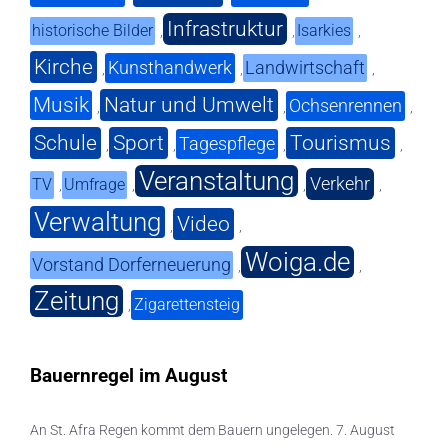
Infrastruktur
historische Bilder
Isarkies
,
,
,
Kirche
Kunsthandwerk
Landwirtschaft
,
,
,
Musik
Natur und Umwelt
Ochsenrennen
,
,
,
Schule
Sport
Tourismus
Tagespflege
,
,
,
,
Veranstaltung
Verkehr
TV
Umfrage
,
,
,
,
Verwaltung
Video
,
,
Woiga.de
Vorstand Dorferneuerung
,
,
Zeitung
Zigarettensteig
,
Bauernregel im August
An St. Afra Regen kommt dem Bauern ungelegen. 7. August