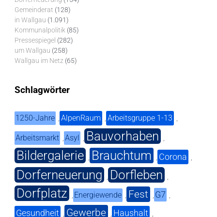
Gemeinderat
(128)
in Wallgau
(1.091)
Kommunalpolitik
(85)
Pressespiegel
(282)
um Wallgau
(258)
Wallgau im Netz
(65)
Schlagwörter
1250-Jahre
AlpenRaum
Arbeitsgruppe 1-13
,
,
,
Bauvorhaben
Arbeitsmarkt
Asyl
,
,
,
Bildergalerie
Brauchtum
Corona
,
,
,
Dorferneuerung
Dorfleben
,
,
Dorfplatz
Fest
G7
Energiewende
,
,
,
,
Gewerbe
Gesundheit
Haushalt
,
,
,