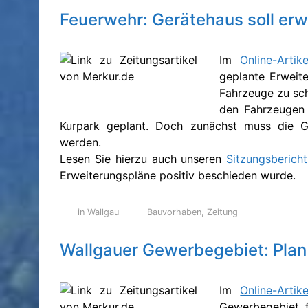
Feuerwehr: Gerätehaus soll erw
Im
Online-Arti
geplante Erweit
Fahrzeuge zu sc
den Fahrzeugen 
Kurpark geplant. Doch zunächst muss die Gr
werden.
Lesen Sie hierzu auch unseren
Sitzungsberich
Erweiterungspläne positiv beschieden wurde.
in Wallgau
Bauvorhaben
,
Zeitung
Wallgauer Gewerbegebiet: Plan
Im
Online-Arti
Gewerbegebiet 