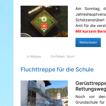
Am Sonntag, d
Jahreshauptve
Schützenstüberl 
Amt für die vers
Mit kurzem Beri
Weiterlesen
in Wallgau
Dorfleben
,
Sport
Fluchttreppe für die Schule
Gerüsttrepp
Rettungsweg 
Noch vor den 
Grundschule fü