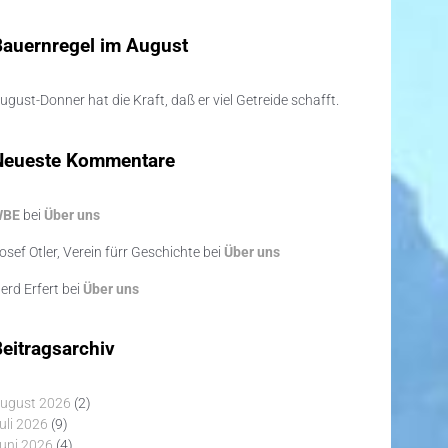
Bauernregel im August
ugust-Donner hat die Kraft, daß er viel Getreide schafft.
Neueste Kommentare
WBE
bei
Über uns
osef Otler, Verein fürr Geschichte
bei
Über uns
erd Erfert
bei
Über uns
eitragsarchiv
ugust 2026
(2)
uli 2026
(9)
uni 2026
(4)