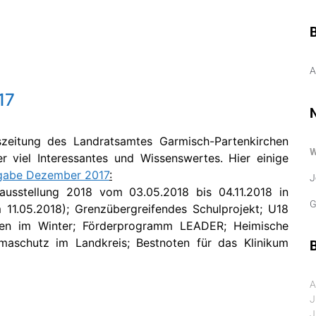
A
17
szeitung des Landratsamtes Garmisch-Partenkirchen
r viel Interessantes und Wissenswertes. Hier einige
gabe Dezember 2017
:
J
usstellung 2018 vom 03.05.2018 bis 04.11.2018 in
G
 11.05.2018); Grenzübergreifendes Schulprojekt; U18
nen im Winter; Förderprogramm LEADER; Heimische
imaschutz im Landkreis; Bestnoten für das Klinikum
B
A
J
J