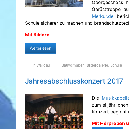
Obergeschoss he
Gerüsttreppe au
Merkur.de
berich
Schule sicherer zu machen und brandschutztech
Mit Bildern
Weiterlesen
in Wallgau
Bauvorhaben
,
Bildergalerie
,
Schule
Jahresabschlusskonzert 2017
Die
Musikkapell
zum alljährliche
Konzert beginnt u
Mit Hörproben u