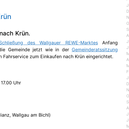
J
D
Krün
N
O
S
nach Krün.
A
J
Schließung des Wallgauer REWE-Marktes
Anfang
J
die Gemeinde jetzt wie in der
Gemeinderatssitzung
M
 Fahrservice zum Einkaufen nach Krün eingerichtet.
A
M
F
J
 17.00 Uhr
D
N
O
S
A
J
ianz, Wallgau am Bichl)
J
M