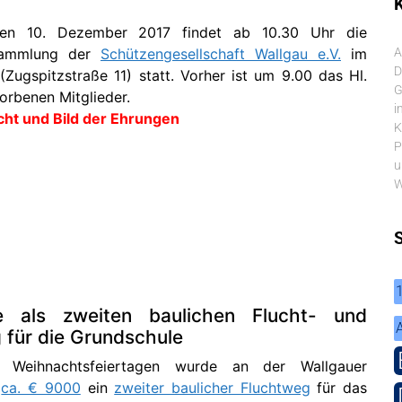
K
en 10. Dezember 2017 findet ab 10.30 Uhr die
rsammlung der
Schützengesellschaft Wallgau e.V.
im
A
D
(Zugspitzstraße 11) statt. Vorher ist um 9.00 das Hl.
G
torbenen Mitglieder.
i
cht und Bild der Ehrungen
K
P
u
W
e als zweiten baulichen Flucht- und
für die Grundschule
Weihnachtsfeiertagen wurde an der Wallgauer
r
ca. € 9000
ein
zweiter baulicher Fluchtweg
für das