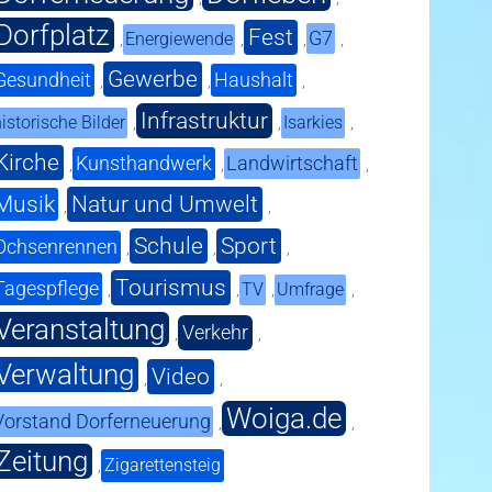
Dorfplatz
Fest
G7
Energiewende
,
,
,
,
Gewerbe
Gesundheit
Haushalt
,
,
,
Infrastruktur
istorische Bilder
Isarkies
,
,
,
Kirche
Kunsthandwerk
Landwirtschaft
,
,
,
Musik
Natur und Umwelt
,
,
Schule
Sport
Ochsenrennen
,
,
,
Tourismus
Tagespflege
TV
Umfrage
,
,
,
,
Veranstaltung
Verkehr
,
,
Verwaltung
Video
,
,
Woiga.de
Vorstand Dorferneuerung
,
,
Zeitung
Zigarettensteig
,