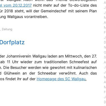
A
el vom 20.12.2017
nicht mehr auf der To-do-Liste des
J
ür 2018 steht, will der Gemeindechef mit seinem Plan
J
ung Wallgaus vorantreiben.
M
A
M
,
Zeitung
F
J
Dorfplatz
D
N
O
der Johanniverein Wallgau laden am Mittwoch, den 27.
S
b 11 Uhr wieder zum traditionellen Schneefest auf
A
n. Die Besucher werden wie gewohnt mit kulinarischen
J
J
d Glühwein an der Schneebar verwöhnt. Auch das
M
os findet ihr auf der
Homepage des SC Wallgau
.
A
M
F
J
D