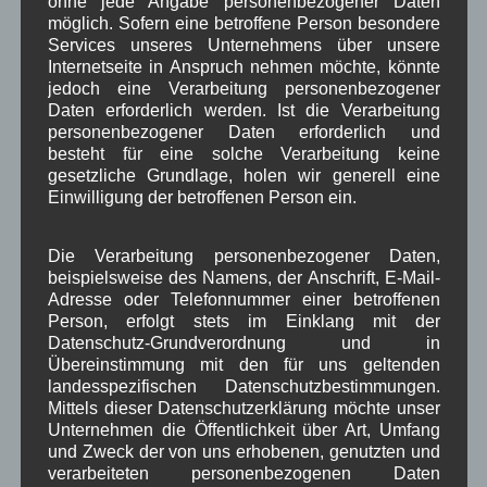
ohne jede Angabe personenbezogener Daten
möglich. Sofern eine betroffene Person besondere
Schule
Sport
Tourismus
Tagespflege
,
,
,
,
Services unseres Unternehmens über unsere
Veranstaltung
Internetseite in Anspruch nehmen möchte, könnte
Verkehr
TV
Umfrage
,
,
,
,
jedoch eine Verarbeitung personenbezogener
Verwaltung
Daten erforderlich werden. Ist die Verarbeitung
Video
,
,
personenbezogener Daten erforderlich und
Woiga.de
besteht für eine solche Verarbeitung keine
Vorstand Dorferneuerung
,
,
gesetzliche Grundlage, holen wir generell eine
Zeitung
Einwilligung der betroffenen Person ein.
Zigarettensteig
,
Die Verarbeitung personenbezogener Daten,
Bauernregel im August
beispielsweise des Namens, der Anschrift, E-Mail-
Adresse oder Telefonnummer einer betroffenen
Person, erfolgt stets im Einklang mit der
Weht im August der Wind aus Nord, ziehen die Schwalben
Datenschutz-Grundverordnung und in
noch lange nicht fort.
Übereinstimmung mit den für uns geltenden
landesspezifischen Datenschutzbestimmungen.
Mittels dieser Datenschutzerklärung möchte unser
Neueste Kommentare
Unternehmen die Öffentlichkeit über Art, Umfang
und Zweck der von uns erhobenen, genutzten und
verarbeiteten personenbezogenen Daten
WBE
bei
Über uns