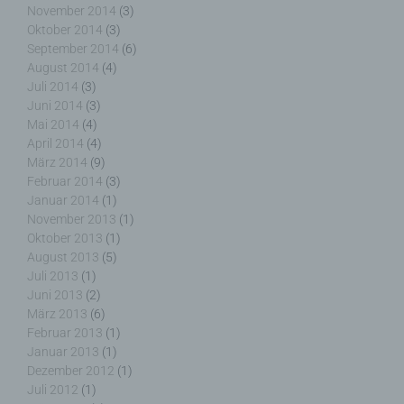
November 2014
(3)
Oktober 2014
(3)
i) Empfänger
September 2014
(6)
August 2014
(4)
Empfänger ist eine natürliche oder juristische
Juli 2014
(3)
Person, Behörde, Einrichtung oder andere Stelle,
Juni 2014
(3)
der personenbezogene Daten offengelegt werden,
Mai 2014
(4)
unabhängig davon, ob es sich bei ihr um einen
April 2014
(4)
Dritten handelt oder nicht. Behörden, die im
März 2014
(9)
Rahmen eines bestimmten Untersuchungsauftrags
Februar 2014
(3)
nach dem Unionsrecht oder dem Recht der
Januar 2014
(1)
Mitgliedstaaten möglicherweise
November 2013
(1)
personenbezogene Daten erhalten, gelten jedoch
Oktober 2013
(1)
nicht als Empfänger.
August 2013
(5)
Juli 2013
(1)
Juni 2013
(2)
März 2013
(6)
Februar 2013
(1)
j) Dritter
Januar 2013
(1)
Dezember 2012
(1)
Dritter ist eine natürliche oder juristische Person,
Juli 2012
(1)
Behörde, Einrichtung oder andere Stelle außer der