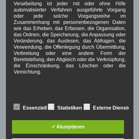
Verarbeitung ist jeder mit oder ohne Hilfe
Dezember 2021
(7)
automatisierter Verfahren ausgeführte Vorgang
November 2021
(9)
oder jede solche Vorgangsreihe im
Oktober 2021
(8)
Zusammenhang mit personenbezogenen Daten
September 2021
(8)
wie das Erheben, das Erfassen, die Organisation,
August 2021
(4)
das Ordnen, die Speicherung, die Anpassung oder
Juli 2021
(10)
Veränderung, das Auslesen, das Abfragen, die
Juni 2021
(9)
Verwendung, die Offenlegung durch Übermittlung,
Mai 2021
(5)
Verbreitung oder eine andere Form der
April 2021
(4)
Bereitstellung, den Abgleich oder die Verknüpfung,
März 2021
(3)
die Einschränkung, das Löschen oder die
Februar 2021
(4)
Vernichtung.
Januar 2021
(9)
Dezember 2020
(7)
November 2020
(7)
Oktober 2020
(7)
d) Einschränkung der Verarbeitung
September 2020
(5)
Essenziell
Statistiken
Externe Dienste
August 2020
(8)
Juli 2020
(6)
Einschränkung der Verarbeitung ist die Markierung
gespeicherter personenbezogener Daten mit dem
Juni 2020
(7)
✓ Akzeptieren
Ziel, ihre künftige Verarbeitung einzuschränken.
Mai 2020
(9)
April 2020
(8)