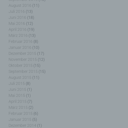
die allein oder gemeinsam mit anderen über die
August 2016
(11)
Zwecke und Mittel der Verarbeitung von
Juli 2016
(13)
personenbezogenen Daten entscheidet. Sind die
Juni 2016
(18)
Zwecke und Mittel dieser Verarbeitung durch das
Mai 2016
(12)
Unionsrecht oder das Recht der Mitgliedstaaten
April 2016
(19)
vorgegeben, so kann der Verantwortliche
März 2016
(13)
beziehungsweise können die bestimmten Kriterien
Februar 2016
(8)
seiner Benennung nach dem Unionsrecht oder
Januar 2016
(10)
dem Recht der Mitgliedstaaten vorgesehen
Dezember 2015
(17)
werden.
November 2015
(12)
Oktober 2015
(15)
September 2015
(15)
August 2015
(11)
h) Auftragsverarbeiter
Juli 2015
(8)
Juni 2015
(1)
Mai 2015
(1)
Auftragsverarbeiter ist eine natürliche oder
juristische Person, Behörde, Einrichtung oder
April 2015
(7)
andere Stelle, die personenbezogene Daten im
März 2015
(2)
Auftrag des Verantwortlichen verarbeitet.
Februar 2015
(6)
Januar 2015
(5)
Dezember 2014
(1)