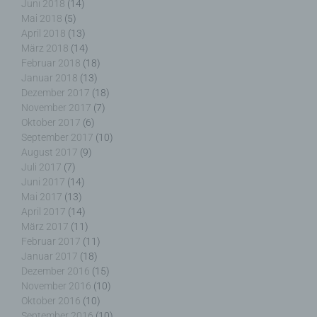
Juni 2018
(14)
Pseudonymisierung ist die Verarbeitung
Mai 2018
(5)
personenbezogener Daten in einer Weise, auf
April 2018
(13)
welche die personenbezogenen Daten ohne
März 2018
(14)
Hinzuziehung zusätzlicher Informationen nicht
Februar 2018
(18)
mehr einer spezifischen betroffenen Person
Januar 2018
(13)
zugeordnet werden können, sofern diese
Dezember 2017
(18)
zusätzlichen Informationen gesondert aufbewahrt
November 2017
(7)
werden und technischen und organisatorischen
Maßnahmen unterliegen, die gewährleisten, dass
Oktober 2017
(6)
die personenbezogenen Daten nicht einer
September 2017
(10)
identifizierten oder identifizierbaren natürlichen
August 2017
(9)
Person zugewiesen werden.
Juli 2017
(7)
Juni 2017
(14)
Mai 2017
(13)
April 2017
(14)
März 2017
(11)
g) Verantwortlicher oder für die Verarbeitung
Februar 2017
(11)
Verantwortlicher
Januar 2017
(18)
Dezember 2016
(15)
Verantwortlicher oder für die Verarbeitung
November 2016
(10)
Verantwortlicher ist die natürliche oder juristische
Oktober 2016
(10)
Person, Behörde, Einrichtung oder andere Stelle,
September 2016
(10)