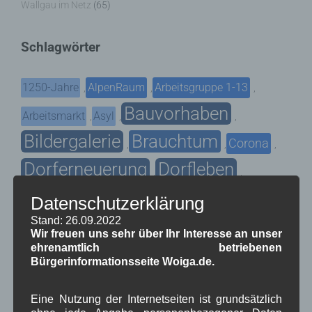
Wallgau im Netz
(65)
Schlagwörter
1250-Jahre
AlpenRaum
Arbeitsgruppe 1-13
,
,
,
Bauvorhaben
Arbeitsmarkt
Asyl
,
,
,
Bildergalerie
Brauchtum
Corona
,
,
,
Dorferneuerung
Dorfleben
,
,
Dorfplatz
Fest
G7
Energiewende
Datenschutzerklärung
,
,
,
,
Stand: 26.09.2022
Gewerbe
Gesundheit
Haushalt
,
,
,
Wir freuen uns sehr über Ihr Interesse an unser
ehrenamtlich betriebenen
Infrastruktur
historische Bilder
Isarkies
,
,
,
Bürgerinformationsseite Woiga.de.
Kirche
Kunsthandwerk
Landwirtschaft
,
,
,
Eine Nutzung der Internetseiten ist grundsätzlich
Musik
Natur und Umwelt
Ochsenrennen
,
,
,