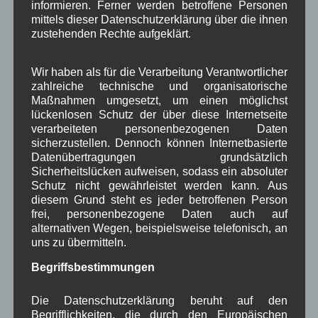
informieren. Ferner werden betroffene Personen
mittels dieser Datenschutzerklärung über die ihnen
Josef Otler, Verein fürr Geschichte
bei
Über uns
zustehenden Rechte aufgeklärt.
Gerd Erfert
bei
Über uns
Wir haben als für die Verarbeitung Verantwortlicher
zahlreiche technische und organisatorische
Beitragsarchiv
Maßnahmen umgesetzt, um einen möglichst
lückenlosen Schutz der über diese Internetseite
verarbeiteten personenbezogenen Daten
August 2026
(3)
sicherzustellen. Dennoch können Internetbasierte
Juli 2026
(9)
Datenübertragungen grundsätzlich
Juni 2026
(4)
Sicherheitslücken aufweisen, sodass ein absoluter
Mai 2026
(11)
Schutz nicht gewährleistet werden kann. Aus
April 2026
(8)
diesem Grund steht es jeder betroffenen Person
März 2026
(9)
frei, personenbezogene Daten auch auf
Februar 2026
(6)
alternativen Wegen, beispielsweise telefonisch, an
Januar 2026
(8)
uns zu übermitteln.
Dezember 2025
(14)
Begriffsbestimmungen
November 2025
(5)
Oktober 2025
(8)
September 2025
(5)
Die Datenschutzerklärung beruht auf den
August 2025
(2)
Begrifflichkeiten, die durch den Europäischen