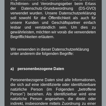
Juli 2025
(9)
Richtlinien- und Verordnungsgeber beim Erlass
Juni 2025
(7)
der Datenschutz-Grundverordnung (DS-GVO)
Mai 2025
(3)
verwendet wurden. Unsere Datenschutzerklärung
soll sowohl für die Öffentlichkeit als auch für
April 2025
(8)
unsere Kunden und Geschäftspartner einfach
März 2025
(5)
lesbar und verständlich sein. Um dies zu
Februar 2025
(9)
gewährleisten, möchten wir vorab die verwendeten
Januar 2025
(8)
Begrifflichkeiten erläutern.
Dezember 2024
(7)
November 2024
(14)
Oktober 2024
(10)
Wir verwenden in dieser Datenschutzerklärung
September 2024
(8)
unter anderem die folgenden Begriffe:
August 2024
(2)
Juli 2024
(9)
Juni 2024
(4)
a) personenbezogene Daten
Mai 2024
(4)
April 2024
(5)
Personenbezogene Daten sind alle Informationen,
März 2024
(4)
die sich auf eine identifizierte oder identifizierbare
Februar 2024
(4)
natürliche Person (im Folgenden „betroffene
Januar 2024
(5)
Person") beziehen. Als identifizierbar wird eine
Dezember 2023
(8)
natürliche Person angesehen, die direkt oder
November 2023
(5)
indirekt, insbesondere mittels Zuordnung zu einer