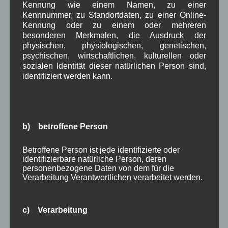
Oktober 2023
(8)
Kennung wie einem Namen, zu einer
September 2023
(8)
Kennnummer, zu Standortdaten, zu einer Online-
August 2023
(4)
Kennung oder zu einem oder mehreren
Juli 2023
(8)
besonderen Merkmalen, die Ausdruck der
physischen, physiologischen, genetischen,
Juni 2023
(7)
psychischen, wirtschaftlichen, kulturellen oder
Mai 2023
(8)
sozialen Identität dieser natürlichen Person sind,
April 2023
(10)
identifiziert werden kann.
März 2023
(5)
Februar 2023
(3)
Januar 2023
(8)
Dezember 2022
(7)
November 2022
(8)
b) betroffene Person
Oktober 2022
(8)
September 2022
(2)
Betroffene Person ist jede identifizierte oder
August 2022
(6)
identifizierbare natürliche Person, deren
Juli 2022
(5)
personenbezogene Daten von dem für die
Juni 2022
(4)
Verarbeitung Verantwortlichen verarbeitet werden.
Mai 2022
(5)
April 2022
(8)
März 2022
(6)
c) Verarbeitung
Februar 2022
(4)
Januar 2022
(3)