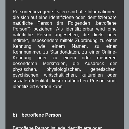
März 2022
(6)
Februar 2022
(4)
Personenbezogene Daten sind alle Informationen,
Januar 2022
(3)
die sich auf eine identifizierte oder identifizierbare
Dezember 2021
(7)
natürliche Person (im Folgenden „betroffene
November 2021
(9)
Person") beziehen. Als identifizierbar wird eine
Oktober 2021
(8)
natürliche Person angesehen, die direkt oder
September 2021
(8)
indirekt, insbesondere mittels Zuordnung zu einer
August 2021
(4)
Kennung wie einem Namen, zu einer
Juli 2021
(10)
Kennnummer, zu Standortdaten, zu einer Online-
Juni 2021
(9)
Kennung oder zu einem oder mehreren
Mai 2021
(5)
besonderen Merkmalen, die Ausdruck der
April 2021
(4)
physischen, physiologischen, genetischen,
März 2021
(3)
psychischen, wirtschaftlichen, kulturellen oder
Februar 2021
(4)
sozialen Identität dieser natürlichen Person sind,
Januar 2021
(9)
identifiziert werden kann.
Dezember 2020
(7)
November 2020
(7)
Oktober 2020
(7)
September 2020
(5)
b) betroffene Person
August 2020
(8)
Juli 2020
(6)
Betroffene Person ist jede identifizierte oder
Juni 2020
(7)