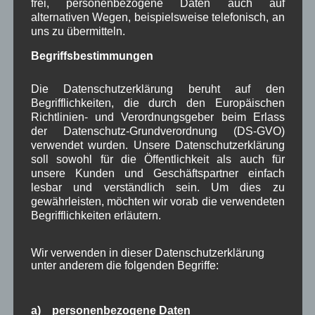
frei, personenbezogene Daten auch auf
Dezember 2023
(8)
alternativen Wegen, beispielsweise telefonisch, an
November 2023
(5)
uns zu übermitteln.
Oktober 2023
(8)
September 2023
(8)
Begriffsbestimmungen
August 2023
(4)
Juli 2023
(8)
Die Datenschutzerklärung beruht auf den
Juni 2023
(7)
Begrifflichkeiten, die durch den Europäischen
Mai 2023
(8)
Richtlinien- und Verordnungsgeber beim Erlass
April 2023
(10)
der Datenschutz-Grundverordnung (DS-GVO)
März 2023
(5)
verwendet wurden. Unsere Datenschutzerklärung
Februar 2023
(3)
soll sowohl für die Öffentlichkeit als auch für
Januar 2023
(8)
unsere Kunden und Geschäftspartner einfach
Dezember 2022
(7)
lesbar und verständlich sein. Um dies zu
November 2022
(8)
gewährleisten, möchten wir vorab die verwendeten
Begrifflichkeiten erläutern.
Oktober 2022
(8)
September 2022
(2)
August 2022
(6)
Wir verwenden in dieser Datenschutzerklärung
Juli 2022
(5)
unter anderem die folgenden Begriffe:
Juni 2022
(4)
Mai 2022
(5)
April 2022
(8)
a) personenbezogene Daten