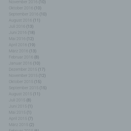
November 2016
(10)
analysieren oder vorherzusagen.
Oktober 2016
(10)
September 2016
(10)
August 2016
(11)
Juli 2016
(13)
Juni 2016
(18)
f) Pseudonymisierung
Mai 2016
(12)
April 2016
(19)
Pseudonymisierung ist die Verarbeitung
März 2016
(13)
personenbezogener Daten in einer Weise, auf
Februar 2016
(8)
welche die personenbezogenen Daten ohne
Januar 2016
(10)
Hinzuziehung zusätzlicher Informationen nicht
Dezember 2015
(17)
mehr einer spezifischen betroffenen Person
November 2015
(12)
zugeordnet werden können, sofern diese
Oktober 2015
(15)
zusätzlichen Informationen gesondert aufbewahrt
September 2015
(15)
werden und technischen und organisatorischen
August 2015
(11)
Maßnahmen unterliegen, die gewährleisten, dass
Juli 2015
(8)
die personenbezogenen Daten nicht einer
Juni 2015
(1)
identifizierten oder identifizierbaren natürlichen
Mai 2015
(1)
Person zugewiesen werden.
April 2015
(7)
März 2015
(2)
Februar 2015
(6)