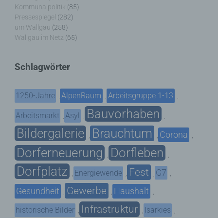
Kommunalpolitik
(85)
Pressespiegel
(282)
um Wallgau
(258)
Wallgau im Netz
(65)
Schlagwörter
1250-Jahre
AlpenRaum
Arbeitsgruppe 1-13
,
,
,
Bauvorhaben
Arbeitsmarkt
Asyl
,
,
,
Bildergalerie
Brauchtum
Corona
,
,
,
Dorferneuerung
Dorfleben
,
,
Dorfplatz
Fest
G7
Energiewende
,
,
,
,
Gewerbe
Gesundheit
Haushalt
,
,
,
Infrastruktur
historische Bilder
Isarkies
,
,
,