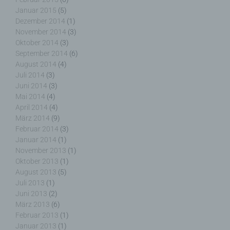
Januar 2015
(5)
g) Verantwortlicher oder für die Verarbeitung
Dezember 2014
(1)
Verantwortlicher
November 2014
(3)
Oktober 2014
(3)
Verantwortlicher oder für die Verarbeitung
September 2014
(6)
Verantwortlicher ist die natürliche oder juristische
August 2014
(4)
Person, Behörde, Einrichtung oder andere Stelle,
Juli 2014
(3)
die allein oder gemeinsam mit anderen über die
Juni 2014
(3)
Zwecke und Mittel der Verarbeitung von
Mai 2014
(4)
personenbezogenen Daten entscheidet. Sind die
April 2014
(4)
Zwecke und Mittel dieser Verarbeitung durch das
März 2014
(9)
Unionsrecht oder das Recht der Mitgliedstaaten
Februar 2014
(3)
vorgegeben, so kann der Verantwortliche
Januar 2014
(1)
beziehungsweise können die bestimmten Kriterien
November 2013
(1)
seiner Benennung nach dem Unionsrecht oder
Oktober 2013
(1)
dem Recht der Mitgliedstaaten vorgesehen
August 2013
(5)
werden.
Juli 2013
(1)
Juni 2013
(2)
März 2013
(6)
Februar 2013
(1)
h) Auftragsverarbeiter
Januar 2013
(1)