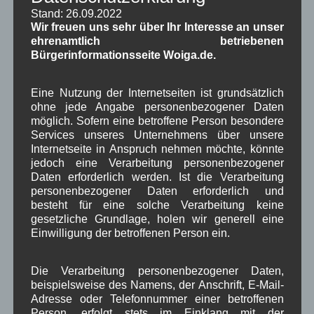
Stand: 26.09.2022
Wir freuen uns sehr über Ihr Interesse an unser
WBE
bei
Über uns
ehrenamtlich betriebenen
Bürgerinformationsseite Woiga.de.
Josef Otler, Verein fürr Geschichte
bei
Über uns
Gerd Erfert
bei
Über uns
Eine Nutzung der Internetseiten ist grundsätzlich
ohne jede Angabe personenbezogener Daten
möglich. Sofern eine betroffene Person besondere
Beitragsarchiv
Services unseres Unternehmens über unsere
Internetseite in Anspruch nehmen möchte, könnte
jedoch eine Verarbeitung personenbezogener
August 2026
(2)
Daten erforderlich werden. Ist die Verarbeitung
Juli 2026
(9)
personenbezogener Daten erforderlich und
Juni 2026
(4)
besteht für eine solche Verarbeitung keine
Mai 2026
(11)
gesetzliche Grundlage, holen wir generell eine
April 2026
(8)
Einwilligung der betroffenen Person ein.
März 2026
(9)
Februar 2026
(6)
Januar 2026
(8)
Die Verarbeitung personenbezogener Daten,
Dezember 2025
(14)
beispielsweise des Namens, der Anschrift, E-Mail-
November 2025
(5)
Adresse oder Telefonnummer einer betroffenen
Person, erfolgt stets im Einklang mit der
Oktober 2025
(8)