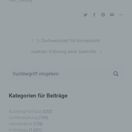
Fest
,
Zeitung
1. Dorfwerkstatt für Kirchenböbl
Isarkies: Erlösung dank Seehofer
Kategorien für Beiträge
Aushang Rathaus
(232)
Dorferneuerung
(154)
Gemeinderat
(128)
in Wallgau
(1.091)