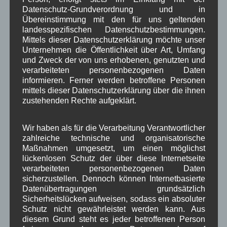
Datenschutz-Grundverordnung und in
September 2025
(5)
Übereinstimmung mit den für uns geltenden
August 2025
(2)
landesspezifischen Datenschutzbestimmungen.
Juli 2025
(9)
Mittels dieser Datenschutzerklärung möchte unser
Juni 2025
(7)
Unternehmen die Öffentlichkeit über Art, Umfang
Mai 2025
(3)
und Zweck der von uns erhobenen, genutzten und
April 2025
(8)
verarbeiteten personenbezogenen Daten
März 2025
(5)
informieren. Ferner werden betroffene Personen
Februar 2025
(9)
mittels dieser Datenschutzerklärung über die ihnen
Januar 2025
(8)
zustehenden Rechte aufgeklärt.
Dezember 2024
(7)
November 2024
(14)
Oktober 2024
(10)
Wir haben als für die Verarbeitung Verantwortlicher
September 2024
(8)
zahlreiche technische und organisatorische
Maßnahmen umgesetzt, um einen möglichst
August 2024
(2)
lückenlosen Schutz der über diese Internetseite
Juli 2024
(9)
verarbeiteten personenbezogenen Daten
Juni 2024
(4)
sicherzustellen. Dennoch können Internetbasierte
Mai 2024
(4)
Datenübertragungen grundsätzlich
April 2024
(5)
Sicherheitslücken aufweisen, sodass ein absoluter
März 2024
(4)
Schutz nicht gewährleistet werden kann. Aus
Februar 2024
(4)
diesem Grund steht es jeder betroffenen Person
Januar 2024
(5)