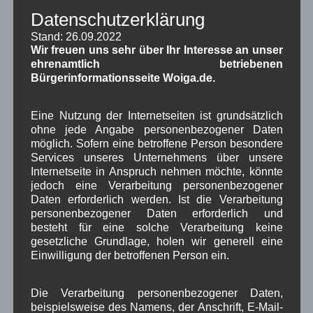
Mariä Himmelfahrt im Sonnenschein, wird der Wein gesegnet
Datenschutzerklärung
sein. 15. August
Stand: 26.09.2022
Wir freuen uns sehr über Ihr Interesse an unser
Neueste Kommentare
ehrenamtlich betriebenen
Bürgerinformationsseite Woiga.de.
WBE
bei
Über uns
Eine Nutzung der Internetseiten ist grundsätzlich
Josef Otler, Verein fürr Geschichte
bei
Über uns
ohne jede Angabe personenbezogener Daten
möglich. Sofern eine betroffene Person besondere
Gerd Erfert
bei
Über uns
Services unseres Unternehmens über unsere
Internetseite in Anspruch nehmen möchte, könnte
jedoch eine Verarbeitung personenbezogener
Beitragsarchiv
Daten erforderlich werden. Ist die Verarbeitung
personenbezogener Daten erforderlich und
besteht für eine solche Verarbeitung keine
August 2026
(2)
gesetzliche Grundlage, holen wir generell eine
Juli 2026
(9)
Einwilligung der betroffenen Person ein.
Juni 2026
(4)
Mai 2026
(11)
April 2026
(8)
Die Verarbeitung personenbezogener Daten,
März 2026
(9)
beispielsweise des Namens, der Anschrift, E-Mail-