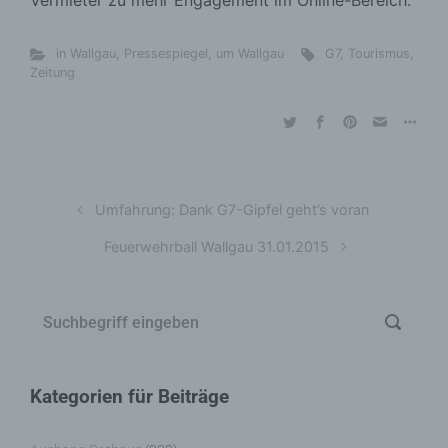
Vermieter zu mehr Engagement im Online-Bereich.
in Wallgau
,
Pressespiegel
,
um Wallgau
G7
,
Tourismus
,
Zeitung
Umfahrung: Dank G7-Gipfel geht’s voran
Feuerwehrball Wallgau 31.01.2015
Kategorien für Beiträge