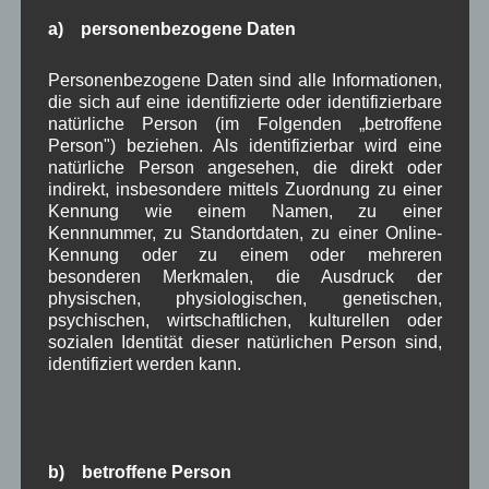
Juli 2022
(5)
a) personenbezogene Daten
Juni 2022
(4)
Mai 2022
(5)
Personenbezogene Daten sind alle Informationen,
April 2022
(8)
die sich auf eine identifizierte oder identifizierbare
März 2022
(6)
natürliche Person (im Folgenden „betroffene
Februar 2022
(4)
Person") beziehen. Als identifizierbar wird eine
Januar 2022
(3)
natürliche Person angesehen, die direkt oder
Dezember 2021
(7)
indirekt, insbesondere mittels Zuordnung zu einer
November 2021
(9)
Kennung wie einem Namen, zu einer
Oktober 2021
(8)
Kennnummer, zu Standortdaten, zu einer Online-
September 2021
(8)
Kennung oder zu einem oder mehreren
August 2021
(4)
besonderen Merkmalen, die Ausdruck der
Juli 2021
(10)
physischen, physiologischen, genetischen,
Juni 2021
(9)
psychischen, wirtschaftlichen, kulturellen oder
Mai 2021
(5)
sozialen Identität dieser natürlichen Person sind,
April 2021
(4)
identifiziert werden kann.
März 2021
(3)
Februar 2021
(4)
Januar 2021
(9)
Dezember 2020
(7)
b) betroffene Person
November 2020
(7)