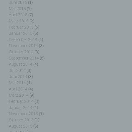
Juni 2015
(1)
Mai 2015
(1)
April 2015
(7)
g) Verantwortlicher oder für die Verarbeitung
März 2015
(2)
Verantwortlicher
Februar 2015
(6)
Januar 2015
(5)
Verantwortlicher oder für die Verarbeitung
Dezember 2014
(1)
Verantwortlicher ist die natürliche oder juristische
November 2014
(3)
Person, Behörde, Einrichtung oder andere Stelle,
Oktober 2014
(3)
die allein oder gemeinsam mit anderen über die
September 2014
(6)
Zwecke und Mittel der Verarbeitung von
August 2014
(4)
personenbezogenen Daten entscheidet. Sind die
Juli 2014
(3)
Zwecke und Mittel dieser Verarbeitung durch das
Juni 2014
(3)
Unionsrecht oder das Recht der Mitgliedstaaten
Mai 2014
(4)
vorgegeben, so kann der Verantwortliche
April 2014
(4)
beziehungsweise können die bestimmten Kriterien
März 2014
(9)
seiner Benennung nach dem Unionsrecht oder
Februar 2014
(3)
dem Recht der Mitgliedstaaten vorgesehen
Januar 2014
(1)
werden.
November 2013
(1)
Oktober 2013
(1)
August 2013
(5)