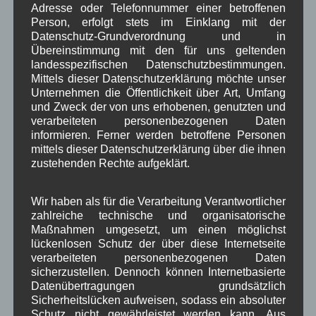
Februar 2026
(6)
Adresse oder Telefonnummer einer betroffenen
Januar 2026
(8)
Person, erfolgt stets im Einklang mit der
Dezember 2025
(14)
Datenschutz-Grundverordnung und in
Übereinstimmung mit den für uns geltenden
November 2025
(5)
landesspezifischen Datenschutzbestimmungen.
Oktober 2025
(8)
Mittels dieser Datenschutzerklärung möchte unser
September 2025
(5)
Unternehmen die Öffentlichkeit über Art, Umfang
August 2025
(2)
und Zweck der von uns erhobenen, genutzten und
Juli 2025
(9)
verarbeiteten personenbezogenen Daten
Juni 2025
(7)
informieren. Ferner werden betroffene Personen
Mai 2025
(3)
mittels dieser Datenschutzerklärung über die ihnen
April 2025
(8)
zustehenden Rechte aufgeklärt.
März 2025
(5)
Februar 2025
(9)
Januar 2025
(8)
Wir haben als für die Verarbeitung Verantwortlicher
Dezember 2024
(7)
zahlreiche technische und organisatorische
November 2024
(14)
Maßnahmen umgesetzt, um einen möglichst
Oktober 2024
(10)
lückenlosen Schutz der über diese Internetseite
verarbeiteten personenbezogenen Daten
September 2024
(8)
sicherzustellen. Dennoch können Internetbasierte
August 2024
(2)
Datenübertragungen grundsätzlich
Juli 2024
(9)
Sicherheitslücken aufweisen, sodass ein absoluter
Juni 2024
(4)
Schutz nicht gewährleistet werden kann. Aus