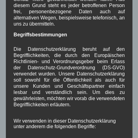
Mai 2024
(4)
diesem Grund steht es jeder betroffenen Person
April 2024
(5)
frei, personenbezogene Daten auch auf
März 2024
(4)
alternativen Wegen, beispielsweise telefonisch, an
Februar 2024
(4)
uns zu übermitteln.
Januar 2024
(5)
Dezember 2023
(8)
Begriffsbestimmungen
November 2023
(5)
Oktober 2023
(8)
Die Datenschutzerklärung beruht auf den
September 2023
(8)
Begrifflichkeiten, die durch den Europäischen
August 2023
(4)
Richtlinien- und Verordnungsgeber beim Erlass
Juli 2023
(8)
der Datenschutz-Grundverordnung (DS-GVO)
Juni 2023
(7)
verwendet wurden. Unsere Datenschutzerklärung
Mai 2023
(8)
soll sowohl für die Öffentlichkeit als auch für
April 2023
(10)
unsere Kunden und Geschäftspartner einfach
März 2023
(5)
lesbar und verständlich sein. Um dies zu
Februar 2023
(3)
gewährleisten, möchten wir vorab die verwendeten
Januar 2023
(8)
Begrifflichkeiten erläutern.
Dezember 2022
(7)
November 2022
(8)
Wir verwenden in dieser Datenschutzerklärung
Oktober 2022
(8)
unter anderem die folgenden Begriffe:
September 2022
(2)
August 2022
(6)