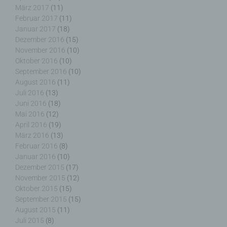
Zuverlässigkeit, Verhalten, Aufenthaltsort oder
März 2017
(11)
Ortswechsel dieser natürlichen Person zu
Februar 2017
(11)
analysieren oder vorherzusagen.
Januar 2017
(18)
Dezember 2016
(15)
November 2016
(10)
Oktober 2016
(10)
September 2016
(10)
f) Pseudonymisierung
August 2016
(11)
Juli 2016
(13)
Pseudonymisierung ist die Verarbeitung
Juni 2016
(18)
personenbezogener Daten in einer Weise, auf
Mai 2016
(12)
welche die personenbezogenen Daten ohne
April 2016
(19)
Hinzuziehung zusätzlicher Informationen nicht
März 2016
(13)
mehr einer spezifischen betroffenen Person
Februar 2016
(8)
zugeordnet werden können, sofern diese
Januar 2016
(10)
zusätzlichen Informationen gesondert aufbewahrt
Dezember 2015
(17)
werden und technischen und organisatorischen
November 2015
(12)
Maßnahmen unterliegen, die gewährleisten, dass
Oktober 2015
(15)
die personenbezogenen Daten nicht einer
September 2015
(15)
identifizierten oder identifizierbaren natürlichen
August 2015
(11)
Person zugewiesen werden.
Juli 2015
(8)