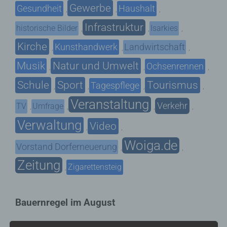
Gewerbe
Gesundheit
Haushalt
,
,
,
Infrastruktur
historische Bilder
Isarkies
,
,
,
Kirche
Kunsthandwerk
Landwirtschaft
,
,
,
Musik
Natur und Umwelt
Ochsenrennen
,
,
,
Schule
Sport
Tourismus
Tagespflege
,
,
,
,
Veranstaltung
Verkehr
TV
Umfrage
,
,
,
,
Verwaltung
Video
,
,
Woiga.de
Vorstand Dorferneuerung
,
,
Zeitung
Zigarettensteig
,
Bauernregel im August