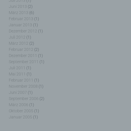
Juli 2013
(1)
Juni 2013
(2)
h) Auftragsverarbeiter
März 2013
(6)
Februar 2013
(1)
Auftragsverarbeiter ist eine natürliche oder
Januar 2013
(1)
juristische Person, Behörde, Einrichtung oder
Dezember 2012
(1)
andere Stelle, die personenbezogene Daten im
Juli 2012
(1)
Auftrag des Verantwortlichen verarbeitet.
März 2012
(2)
Februar 2012
(2)
Dezember 2011
(1)
September 2011
(1)
i) Empfänger
Juli 2011
(1)
Mai 2011
(1)
Februar 2011
(1)
Empfänger ist eine natürliche oder juristische
November 2008
(1)
Person, Behörde, Einrichtung oder andere Stelle,
Juni 2007
(1)
der personenbezogene Daten offengelegt werden,
unabhängig davon, ob es sich bei ihr um einen
September 2006
(2)
Dritten handelt oder nicht. Behörden, die im
März 2006
(1)
Rahmen eines bestimmten Untersuchungsauftrags
Oktober 2005
(1)
nach dem Unionsrecht oder dem Recht der
Januar 2005
(1)
Mitgliedstaaten möglicherweise
personenbezogene Daten erhalten, gelten jedoch