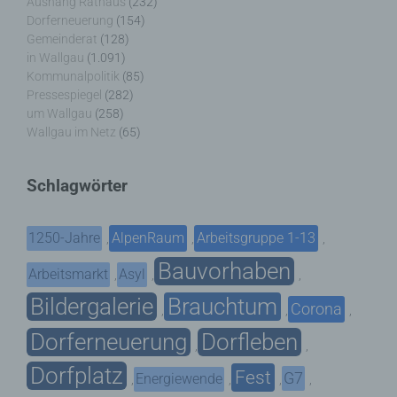
Aushang Rathaus
(232)
Dorferneuerung
(154)
Gemeinderat
(128)
in Wallgau
(1.091)
Kommunalpolitik
(85)
Pressespiegel
(282)
um Wallgau
(258)
Wallgau im Netz
(65)
Schlagwörter
1250-Jahre
AlpenRaum
Arbeitsgruppe 1-13
,
,
,
Bauvorhaben
Arbeitsmarkt
Asyl
,
,
,
Bildergalerie
Brauchtum
Corona
,
,
,
Dorferneuerung
Dorfleben
,
,
Dorfplatz
Fest
G7
Energiewende
,
,
,
,