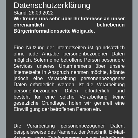
Datenschutzerklärung
Stand: 26.09.2022
Neueste Kommentare
Wir freuen uns sehr über Ihr Interesse an unser
ehrenamtlich betriebenen
Bürgerinformationsseite Woiga.de.
WBE
bei
Über uns
Josef Otler, Verein fürr Geschichte
bei
Über uns
Eine Nutzung der Internetseiten ist grundsätzlich
ohne jede Angabe personenbezogener Daten
Gerd Erfert
bei
Über uns
möglich. Sofern eine betroffene Person besondere
Services unseres Unternehmens über unsere
Internetseite in Anspruch nehmen möchte, könnte
Beitragsarchiv
jedoch eine Verarbeitung personenbezogener
Daten erforderlich werden. Ist die Verarbeitung
personenbezogener Daten erforderlich und
August 2026
(2)
besteht für eine solche Verarbeitung keine
Juli 2026
(9)
gesetzliche Grundlage, holen wir generell eine
Juni 2026
(4)
Einwilligung der betroffenen Person ein.
Mai 2026
(11)
April 2026
(8)
März 2026
(9)
Die Verarbeitung personenbezogener Daten,
Februar 2026
(6)
beispielsweise des Namens, der Anschrift, E-Mail-
Januar 2026
(8)