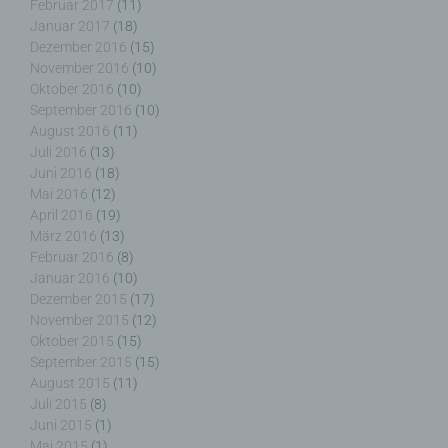
Zuverlässigkeit, Verhalten, Aufenthaltsort oder
Februar 2017
(11)
Ortswechsel dieser natürlichen Person zu
Januar 2017
(18)
analysieren oder vorherzusagen.
Dezember 2016
(15)
November 2016
(10)
Oktober 2016
(10)
September 2016
(10)
August 2016
(11)
f) Pseudonymisierung
Juli 2016
(13)
Juni 2016
(18)
Pseudonymisierung ist die Verarbeitung
Mai 2016
(12)
personenbezogener Daten in einer Weise, auf
April 2016
(19)
welche die personenbezogenen Daten ohne
März 2016
(13)
Hinzuziehung zusätzlicher Informationen nicht
Februar 2016
(8)
mehr einer spezifischen betroffenen Person
Januar 2016
(10)
zugeordnet werden können, sofern diese
Dezember 2015
(17)
zusätzlichen Informationen gesondert aufbewahrt
November 2015
(12)
werden und technischen und organisatorischen
Oktober 2015
(15)
Maßnahmen unterliegen, die gewährleisten, dass
September 2015
(15)
die personenbezogenen Daten nicht einer
August 2015
(11)
identifizierten oder identifizierbaren natürlichen
Juli 2015
(8)
Person zugewiesen werden.
Juni 2015
(1)
Mai 2015
(1)