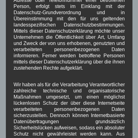
Adresse oder Telefonnummer einer betroffenen
Dezember 2025
(14)
Person, erfolgt stets im Einklang mit der
Datenschutz-Grundverordnung und in
November 2025
(5)
Übereinstimmung mit den für uns geltenden
Oktober 2025
(8)
landesspezifischen Datenschutzbestimmungen.
September 2025
(5)
Mittels dieser Datenschutzerklärung möchte unser
August 2025
(2)
Unternehmen die Öffentlichkeit über Art, Umfang
Juli 2025
(9)
und Zweck der von uns erhobenen, genutzten und
Juni 2025
(7)
verarbeiteten personenbezogenen Daten
Mai 2025
(3)
informieren. Ferner werden betroffene Personen
April 2025
(8)
mittels dieser Datenschutzerklärung über die ihnen
März 2025
(5)
zustehenden Rechte aufgeklärt.
Februar 2025
(9)
Januar 2025
(8)
Dezember 2024
(7)
Wir haben als für die Verarbeitung Verantwortlicher
November 2024
(14)
zahlreiche technische und organisatorische
Oktober 2024
(10)
Maßnahmen umgesetzt, um einen möglichst
lückenlosen Schutz der über diese Internetseite
September 2024
(8)
verarbeiteten personenbezogenen Daten
August 2024
(2)
sicherzustellen. Dennoch können Internetbasierte
Juli 2024
(9)
Datenübertragungen grundsätzlich
Juni 2024
(4)
Sicherheitslücken aufweisen, sodass ein absoluter
Mai 2024
(4)
Schutz nicht gewährleistet werden kann. Aus
April 2024
(5)