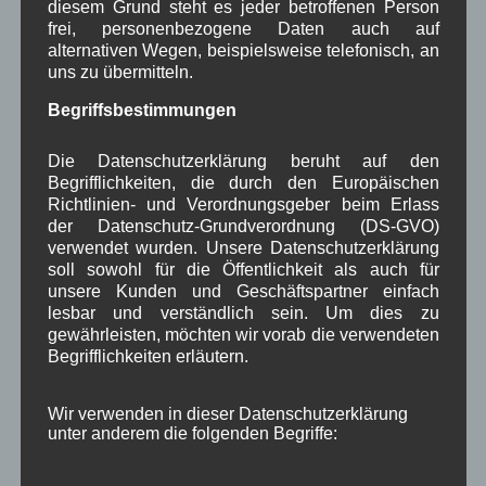
diesem Grund steht es jeder betroffenen Person
März 2024
(4)
frei, personenbezogene Daten auch auf
Februar 2024
(4)
alternativen Wegen, beispielsweise telefonisch, an
Januar 2024
(5)
uns zu übermitteln.
Dezember 2023
(8)
November 2023
(5)
Begriffsbestimmungen
Oktober 2023
(8)
September 2023
(8)
Die Datenschutzerklärung beruht auf den
August 2023
(4)
Begrifflichkeiten, die durch den Europäischen
Juli 2023
(8)
Richtlinien- und Verordnungsgeber beim Erlass
Juni 2023
(7)
der Datenschutz-Grundverordnung (DS-GVO)
Mai 2023
(8)
verwendet wurden. Unsere Datenschutzerklärung
April 2023
(10)
soll sowohl für die Öffentlichkeit als auch für
März 2023
(5)
unsere Kunden und Geschäftspartner einfach
Februar 2023
(3)
lesbar und verständlich sein. Um dies zu
Januar 2023
(8)
gewährleisten, möchten wir vorab die verwendeten
Dezember 2022
(7)
Begrifflichkeiten erläutern.
November 2022
(8)
Oktober 2022
(8)
Wir verwenden in dieser Datenschutzerklärung
September 2022
(2)
unter anderem die folgenden Begriffe:
August 2022
(6)
Juli 2022
(5)