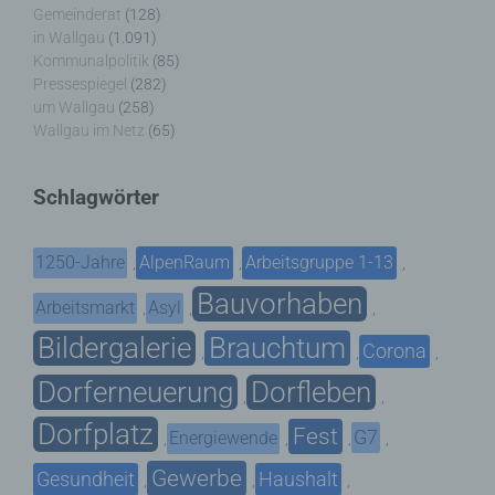
Gemeinderat
(128)
in Wallgau
(1.091)
Kommunalpolitik
(85)
Pressespiegel
(282)
um Wallgau
(258)
Wallgau im Netz
(65)
Schlagwörter
1250-Jahre
AlpenRaum
Arbeitsgruppe 1-13
,
,
,
Bauvorhaben
Arbeitsmarkt
Asyl
,
,
,
Bildergalerie
Brauchtum
Corona
,
,
,
Dorferneuerung
Dorfleben
,
,
Dorfplatz
Fest
G7
Energiewende
,
,
,
,
Gewerbe
Gesundheit
Haushalt
,
,
,