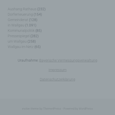
Aushang Rathaus
(232)
Dorferneuerung
(154)
Gemeinderat
(128)
j) Dritter
in Wallgau
(1.091)
Kommunalpolitik
(85)
Pressespiegel
(282)
Dritter ist eine natürliche oder juristische Person,
um Wallgau
(258)
Behörde, Einrichtung oder andere Stelle außer der
Wallgau im Netz
(65)
betroffenen Person, dem Verantwortlichen, dem
Auftragsverarbeiter und den Personen, die unter
der unmittelbaren Verantwortung des
Uraufnahme:
Bayerische Vermessungsverwaltung
Verantwortlichen oder des Auftragsverarbeiters
befugt sind, die personenbezogenen Daten zu
Impressum
verarbeiten.
Datenschutzerklärung
k) Einwilligung
evolve
theme by Theme4Press - Powered by
WordPress
Einwilligung ist jede von der betroffenen Person