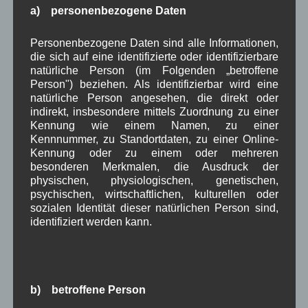
Juni 2022
(4)
a) personenbezogene Daten
Mai 2022
(5)
April 2022
(8)
Personenbezogene Daten sind alle Informationen,
März 2022
(6)
die sich auf eine identifizierte oder identifizierbare
Februar 2022
(4)
natürliche Person (im Folgenden „betroffene
Januar 2022
(3)
Person") beziehen. Als identifizierbar wird eine
Dezember 2021
(7)
natürliche Person angesehen, die direkt oder
November 2021
(9)
indirekt, insbesondere mittels Zuordnung zu einer
Oktober 2021
(8)
Kennung wie einem Namen, zu einer
September 2021
(8)
Kennnummer, zu Standortdaten, zu einer Online-
August 2021
(4)
Kennung oder zu einem oder mehreren
Juli 2021
(10)
besonderen Merkmalen, die Ausdruck der
Juni 2021
(9)
physischen, physiologischen, genetischen,
Mai 2021
(5)
psychischen, wirtschaftlichen, kulturellen oder
April 2021
(4)
sozialen Identität dieser natürlichen Person sind,
März 2021
(3)
identifiziert werden kann.
Februar 2021
(4)
Januar 2021
(9)
Dezember 2020
(7)
November 2020
(7)
b) betroffene Person
Oktober 2020
(7)
September 2020
(5)