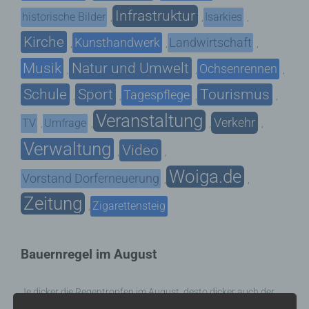
Infrastruktur
historische Bilder
Isarkies
,
,
,
Kirche
Kunsthandwerk
Landwirtschaft
,
,
,
Musik
Natur und Umwelt
Ochsenrennen
,
,
,
Schule
Sport
Tourismus
Tagespflege
,
,
,
,
Veranstaltung
Verkehr
TV
Umfrage
,
,
,
,
Verwaltung
Video
,
,
Woiga.de
Vorstand Dorferneuerung
,
,
Zeitung
Zigarettensteig
,
Bauernregel im August
Je dicker die Regentropfen im August, desto dicker auch der
Most.