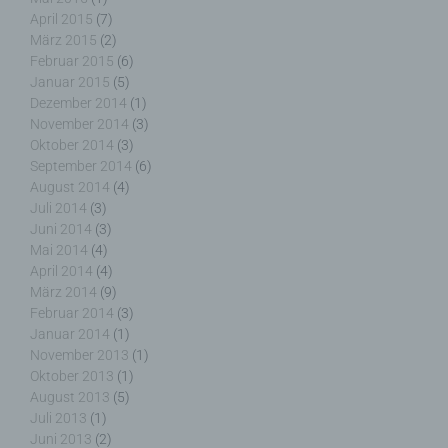
April 2015
(7)
März 2015
(2)
g) Verantwortlicher oder für die Verarbeitung
Februar 2015
(6)
Verantwortlicher
Januar 2015
(5)
Dezember 2014
(1)
Verantwortlicher oder für die Verarbeitung
November 2014
(3)
Verantwortlicher ist die natürliche oder juristische
Oktober 2014
(3)
Person, Behörde, Einrichtung oder andere Stelle,
September 2014
(6)
die allein oder gemeinsam mit anderen über die
August 2014
(4)
Zwecke und Mittel der Verarbeitung von
Juli 2014
(3)
personenbezogenen Daten entscheidet. Sind die
Juni 2014
(3)
Zwecke und Mittel dieser Verarbeitung durch das
Mai 2014
(4)
Unionsrecht oder das Recht der Mitgliedstaaten
April 2014
(4)
vorgegeben, so kann der Verantwortliche
März 2014
(9)
beziehungsweise können die bestimmten Kriterien
Februar 2014
(3)
seiner Benennung nach dem Unionsrecht oder
Januar 2014
(1)
dem Recht der Mitgliedstaaten vorgesehen
November 2013
(1)
werden.
Oktober 2013
(1)
August 2013
(5)
Juli 2013
(1)
Juni 2013
(2)