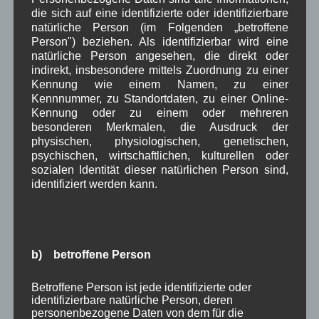
Januar 2025
(8)
die sich auf eine identifizierte oder identifizierbare
Dezember 2024
(7)
natürliche Person (im Folgenden „betroffene
November 2024
(14)
Person") beziehen. Als identifizierbar wird eine
Oktober 2024
(10)
natürliche Person angesehen, die direkt oder
September 2024
(8)
indirekt, insbesondere mittels Zuordnung zu einer
August 2024
(2)
Kennung wie einem Namen, zu einer
Juli 2024
(9)
Kennnummer, zu Standortdaten, zu einer Online-
Juni 2024
(4)
Kennung oder zu einem oder mehreren
Mai 2024
(4)
besonderen Merkmalen, die Ausdruck der
April 2024
(5)
physischen, physiologischen, genetischen,
März 2024
(4)
psychischen, wirtschaftlichen, kulturellen oder
Februar 2024
(4)
sozialen Identität dieser natürlichen Person sind,
Januar 2024
(5)
identifiziert werden kann.
Dezember 2023
(8)
November 2023
(5)
Oktober 2023
(8)
September 2023
(8)
b) betroffene Person
August 2023
(4)
Juli 2023
(8)
Juni 2023
(7)
Betroffene Person ist jede identifizierte oder
identifizierbare natürliche Person, deren
Mai 2023
(8)
personenbezogene Daten von dem für die
April 2023
(10)