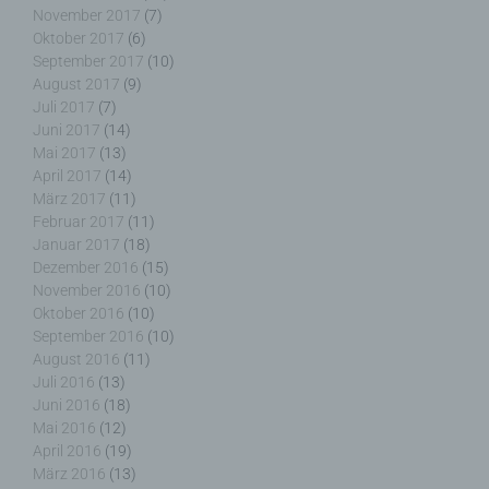
Verantwortlicher
November 2017
(7)
Oktober 2017
(6)
September 2017
(10)
Verantwortlicher oder für die Verarbeitung
Verantwortlicher ist die natürliche oder juristische
August 2017
(9)
Person, Behörde, Einrichtung oder andere Stelle,
Juli 2017
(7)
die allein oder gemeinsam mit anderen über die
Juni 2017
(14)
Zwecke und Mittel der Verarbeitung von
Mai 2017
(13)
personenbezogenen Daten entscheidet. Sind die
April 2017
(14)
Zwecke und Mittel dieser Verarbeitung durch das
März 2017
(11)
Unionsrecht oder das Recht der Mitgliedstaaten
Februar 2017
(11)
vorgegeben, so kann der Verantwortliche
Januar 2017
(18)
beziehungsweise können die bestimmten Kriterien
Dezember 2016
(15)
seiner Benennung nach dem Unionsrecht oder
November 2016
(10)
dem Recht der Mitgliedstaaten vorgesehen
Oktober 2016
(10)
werden.
September 2016
(10)
August 2016
(11)
Juli 2016
(13)
Juni 2016
(18)
Mai 2016
(12)
h) Auftragsverarbeiter
April 2016
(19)
März 2016
(13)
Auftragsverarbeiter ist eine natürliche oder