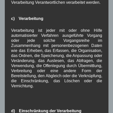
Verarbeitung Verantwortlichen verarbeitet werden.
März 2023
(5)
Februar 2023
(3)
Januar 2023
(8)
c) Verarbeitung
Dezember 2022
(7)
November 2022
(8)
Verarbeitung ist jeder mit oder ohne Hilfe
Oktober 2022
(8)
automatisierter Verfahren ausgeführte Vorgang
September 2022
(2)
oder jede solche Vorgangsreihe im
August 2022
(6)
Zusammenhang mit personenbezogenen Daten
Juli 2022
(5)
wie das Erheben, das Erfassen, die Organisation,
Juni 2022
(4)
das Ordnen, die Speicherung, die Anpassung oder
Mai 2022
(5)
Veränderung, das Auslesen, das Abfragen, die
April 2022
(8)
Verwendung, die Offenlegung durch Übermittlung,
März 2022
(6)
Verbreitung oder eine andere Form der
Februar 2022
(4)
Bereitstellung, den Abgleich oder die Verknüpfung,
Januar 2022
(3)
die Einschränkung, das Löschen oder die
Dezember 2021
(7)
Vernichtung.
November 2021
(9)
Oktober 2021
(8)
September 2021
(8)
August 2021
(4)
Juli 2021
(10)
d) Einschränkung der Verarbeitung