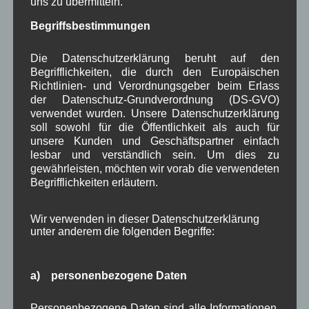
uns zu übermitteln.
Begriffsbestimmungen
August 2026
(2)
Juli 2026
(9)
Die Datenschutzerklärung beruht auf den
Juni 2026
(4)
Begrifflichkeiten, die durch den Europäischen
Mai 2026
(11)
Richtlinien- und Verordnungsgeber beim Erlass
April 2026
(8)
der Datenschutz-Grundverordnung (DS-GVO)
März 2026
(9)
verwendet wurden. Unsere Datenschutzerklärung
Februar 2026
(6)
soll sowohl für die Öffentlichkeit als auch für
Januar 2026
(8)
unsere Kunden und Geschäftspartner einfach
Dezember 2025
(14)
lesbar und verständlich sein. Um dies zu
November 2025
(5)
gewährleisten, möchten wir vorab die verwendeten
Oktober 2025
(8)
Begrifflichkeiten erläutern.
September 2025
(5)
August 2025
(2)
Wir verwenden in dieser Datenschutzerklärung
Juli 2025
(9)
unter anderem die folgenden Begriffe:
Juni 2025
(7)
Mai 2025
(3)
April 2025
(8)
a) personenbezogene Daten
März 2025
(5)
Februar 2025
(9)
Personenbezogene Daten sind alle Informationen,