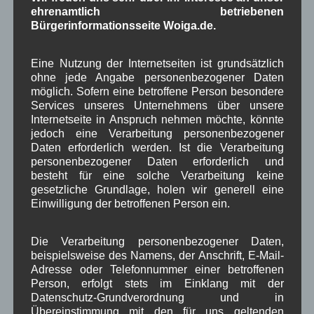
ehrenamtlich betriebenen
Bauvorhaben
Arbeitsmarkt
Asyl
,
,
,
Bürgerinformationsseite Woiga.de.
Bildergalerie
Brauchtum
Corona
,
,
,
Eine Nutzung der Internetseiten ist grundsätzlich
Dorferneuerung
Dorfleben
ohne jede Angabe personenbezogener Daten
,
,
möglich. Sofern eine betroffene Person besondere
Dorfplatz
Fest
G7
Energiewende
,
,
,
,
Services unseres Unternehmens über unsere
Internetseite in Anspruch nehmen möchte, könnte
Gewerbe
Gesundheit
Haushalt
,
,
,
jedoch eine Verarbeitung personenbezogener
Daten erforderlich werden. Ist die Verarbeitung
Infrastruktur
historische Bilder
Isarkies
,
,
,
personenbezogener Daten erforderlich und
besteht für eine solche Verarbeitung keine
Kirche
Kunsthandwerk
Landwirtschaft
,
,
,
gesetzliche Grundlage, holen wir generell eine
Einwilligung der betroffenen Person ein.
Musik
Natur und Umwelt
Ochsenrennen
,
,
,
Schule
Sport
Tourismus
Tagespflege
,
,
,
,
Die Verarbeitung personenbezogener Daten,
beispielsweise des Namens, der Anschrift, E-Mail-
Veranstaltung
Verkehr
TV
Umfrage
,
,
,
,
Adresse oder Telefonnummer einer betroffenen
Person, erfolgt stets im Einklang mit der
Verwaltung
Video
,
,
Datenschutz-Grundverordnung und in
Übereinstimmung mit den für uns geltenden