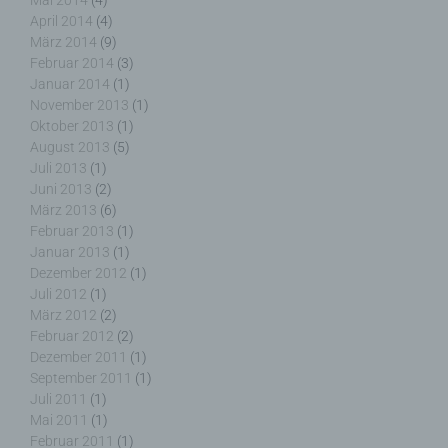
Mai 2014
(4)
April 2014
(4)
j) Dritter
März 2014
(9)
Februar 2014
(3)
Dritter ist eine natürliche oder juristische Person,
Januar 2014
(1)
Behörde, Einrichtung oder andere Stelle außer der
November 2013
(1)
betroffenen Person, dem Verantwortlichen, dem
Oktober 2013
(1)
Auftragsverarbeiter und den Personen, die unter
August 2013
(5)
der unmittelbaren Verantwortung des
Juli 2013
(1)
Verantwortlichen oder des Auftragsverarbeiters
Juni 2013
(2)
befugt sind, die personenbezogenen Daten zu
März 2013
(6)
verarbeiten.
Februar 2013
(1)
Januar 2013
(1)
Dezember 2012
(1)
Juli 2012
(1)
März 2012
(2)
k) Einwilligung
Februar 2012
(2)
Dezember 2011
(1)
Einwilligung ist jede von der betroffenen Person
September 2011
(1)
freiwillig für den bestimmten Fall in informierter
Juli 2011
(1)
Weise und unmissverständlich abgegebene
Mai 2011
(1)
Willensbekundung in Form einer Erklärung oder
Februar 2011
(1)
einer sonstigen eindeutigen bestätigenden