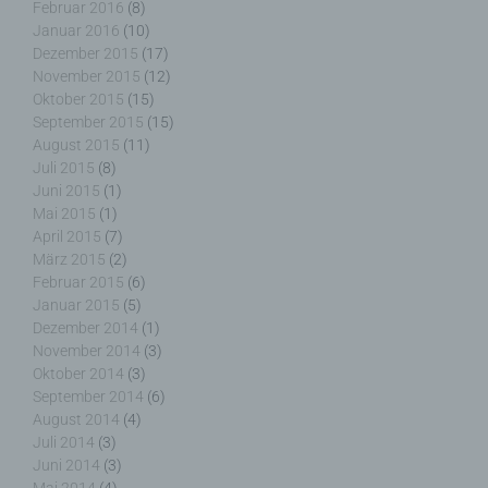
Februar 2016
(8)
juristische Person, Behörde, Einrichtung oder
Januar 2016
(10)
andere Stelle, die personenbezogene Daten im
Dezember 2015
(17)
Auftrag des Verantwortlichen verarbeitet.
November 2015
(12)
Oktober 2015
(15)
September 2015
(15)
August 2015
(11)
i) Empfänger
Juli 2015
(8)
Juni 2015
(1)
Mai 2015
(1)
Empfänger ist eine natürliche oder juristische
April 2015
(7)
Person, Behörde, Einrichtung oder andere Stelle,
März 2015
(2)
der personenbezogene Daten offengelegt werden,
Februar 2015
(6)
unabhängig davon, ob es sich bei ihr um einen
Januar 2015
(5)
Dritten handelt oder nicht. Behörden, die im
Rahmen eines bestimmten Untersuchungsauftrags
Dezember 2014
(1)
nach dem Unionsrecht oder dem Recht der
November 2014
(3)
Mitgliedstaaten möglicherweise
Oktober 2014
(3)
personenbezogene Daten erhalten, gelten jedoch
September 2014
(6)
nicht als Empfänger.
August 2014
(4)
Juli 2014
(3)
Juni 2014
(3)