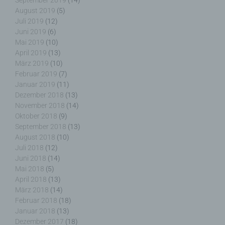
September 2019
(14)
August 2019
(5)
Juli 2019
(12)
Juni 2019
(6)
f) Pseudonymisierung
Mai 2019
(10)
April 2019
(13)
Pseudonymisierung ist die Verarbeitung
März 2019
(10)
personenbezogener Daten in einer Weise, auf
Februar 2019
(7)
welche die personenbezogenen Daten ohne
Januar 2019
(11)
Hinzuziehung zusätzlicher Informationen nicht
Dezember 2018
(13)
mehr einer spezifischen betroffenen Person
November 2018
(14)
zugeordnet werden können, sofern diese
Oktober 2018
(9)
zusätzlichen Informationen gesondert aufbewahrt
September 2018
(13)
werden und technischen und organisatorischen
August 2018
(10)
Maßnahmen unterliegen, die gewährleisten, dass
Juli 2018
(12)
die personenbezogenen Daten nicht einer
Juni 2018
(14)
identifizierten oder identifizierbaren natürlichen
Mai 2018
(5)
Person zugewiesen werden.
April 2018
(13)
März 2018
(14)
Februar 2018
(18)
Januar 2018
(13)
g) Verantwortlicher oder für die Verarbeitung
Dezember 2017
(18)