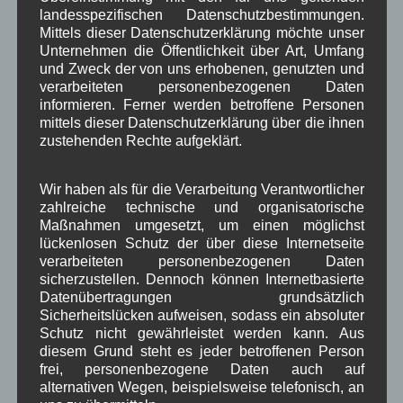
Woiga.de
Vorstand Dorferneuerung
,
,
landesspezifischen Datenschutzbestimmungen.
Mittels dieser Datenschutzerklärung möchte unser
Zeitung
Zigarettensteig
,
Unternehmen die Öffentlichkeit über Art, Umfang
und Zweck der von uns erhobenen, genutzten und
verarbeiteten personenbezogenen Daten
informieren. Ferner werden betroffene Personen
Bauernregel im August
mittels dieser Datenschutzerklärung über die ihnen
zustehenden Rechte aufgeklärt.
Mariä Himmelfahrt im Sonnenschein, wird der Wein gesegnet
sein. 15. August
Wir haben als für die Verarbeitung Verantwortlicher
zahlreiche technische und organisatorische
Maßnahmen umgesetzt, um einen möglichst
Neueste Kommentare
lückenlosen Schutz der über diese Internetseite
verarbeiteten personenbezogenen Daten
sicherzustellen. Dennoch können Internetbasierte
WBE
bei
Über uns
Datenübertragungen grundsätzlich
Josef Otler, Verein fürr Geschichte
bei
Über uns
Sicherheitslücken aufweisen, sodass ein absoluter
Schutz nicht gewährleistet werden kann. Aus
Gerd Erfert
bei
Über uns
diesem Grund steht es jeder betroffenen Person
frei, personenbezogene Daten auch auf
alternativen Wegen, beispielsweise telefonisch, an
Beitragsarchiv