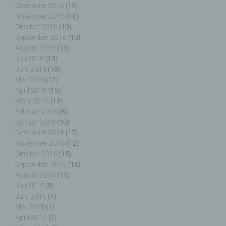
Ortswechsel dieser natürlichen Person zu
Dezember 2016
(15)
analysieren oder vorherzusagen.
November 2016
(10)
Oktober 2016
(10)
September 2016
(10)
August 2016
(11)
Juli 2016
(13)
f) Pseudonymisierung
Juni 2016
(18)
Mai 2016
(12)
Pseudonymisierung ist die Verarbeitung
April 2016
(19)
personenbezogener Daten in einer Weise, auf
März 2016
(13)
welche die personenbezogenen Daten ohne
Februar 2016
(8)
Hinzuziehung zusätzlicher Informationen nicht
Januar 2016
(10)
mehr einer spezifischen betroffenen Person
Dezember 2015
(17)
zugeordnet werden können, sofern diese
November 2015
(12)
zusätzlichen Informationen gesondert aufbewahrt
Oktober 2015
(15)
werden und technischen und organisatorischen
September 2015
(15)
Maßnahmen unterliegen, die gewährleisten, dass
August 2015
(11)
die personenbezogenen Daten nicht einer
Juli 2015
(8)
identifizierten oder identifizierbaren natürlichen
Juni 2015
(1)
Person zugewiesen werden.
Mai 2015
(1)
April 2015
(7)