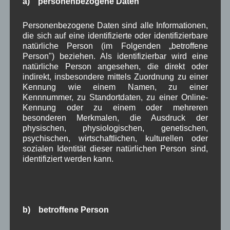
a) personenbezogene Daten
April 2022
(8)
März 2022
(6)
Personenbezogene Daten sind alle Informationen,
Februar 2022
(4)
die sich auf eine identifizierte oder identifizierbare
Januar 2022
(3)
natürliche Person (im Folgenden „betroffene
Dezember 2021
(7)
Person") beziehen. Als identifizierbar wird eine
November 2021
(9)
natürliche Person angesehen, die direkt oder
Oktober 2021
(8)
indirekt, insbesondere mittels Zuordnung zu einer
September 2021
(8)
Kennung wie einem Namen, zu einer
August 2021
(4)
Kennnummer, zu Standortdaten, zu einer Online-
Juli 2021
(10)
Kennung oder zu einem oder mehreren
Juni 2021
(9)
besonderen Merkmalen, die Ausdruck der
Mai 2021
(5)
physischen, physiologischen, genetischen,
April 2021
(4)
psychischen, wirtschaftlichen, kulturellen oder
März 2021
(3)
sozialen Identität dieser natürlichen Person sind,
Februar 2021
(4)
identifiziert werden kann.
Januar 2021
(9)
Dezember 2020
(7)
November 2020
(7)
Oktober 2020
(7)
b) betroffene Person
September 2020
(5)
August 2020
(8)