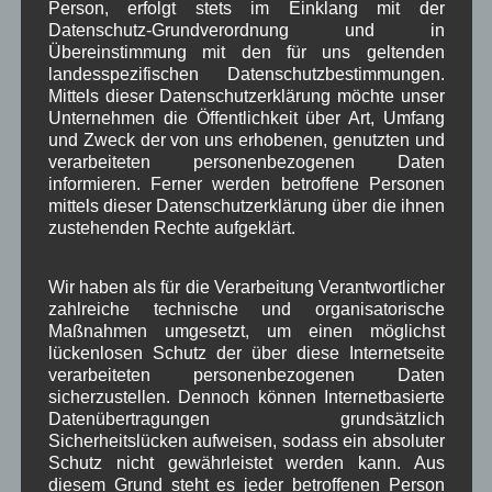
November 2025
(5)
Person, erfolgt stets im Einklang mit der
Oktober 2025
(8)
Datenschutz-Grundverordnung und in
September 2025
(5)
Übereinstimmung mit den für uns geltenden
August 2025
(2)
landesspezifischen Datenschutzbestimmungen.
Mittels dieser Datenschutzerklärung möchte unser
Juli 2025
(9)
Unternehmen die Öffentlichkeit über Art, Umfang
Juni 2025
(7)
und Zweck der von uns erhobenen, genutzten und
Mai 2025
(3)
verarbeiteten personenbezogenen Daten
April 2025
(8)
informieren. Ferner werden betroffene Personen
März 2025
(5)
mittels dieser Datenschutzerklärung über die ihnen
Februar 2025
(9)
zustehenden Rechte aufgeklärt.
Januar 2025
(8)
Dezember 2024
(7)
November 2024
(14)
Wir haben als für die Verarbeitung Verantwortlicher
Oktober 2024
(10)
zahlreiche technische und organisatorische
September 2024
(8)
Maßnahmen umgesetzt, um einen möglichst
August 2024
(2)
lückenlosen Schutz der über diese Internetseite
Juli 2024
(9)
verarbeiteten personenbezogenen Daten
Juni 2024
(4)
sicherzustellen. Dennoch können Internetbasierte
Datenübertragungen grundsätzlich
Mai 2024
(4)
Sicherheitslücken aufweisen, sodass ein absoluter
April 2024
(5)
Schutz nicht gewährleistet werden kann. Aus
März 2024
(4)
diesem Grund steht es jeder betroffenen Person
Februar 2024
(4)