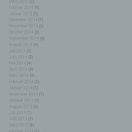
März 2015
(2)
Februar 2015
(6)
g) Verantwortlicher oder für die Verarbeitung
Januar 2015
(5)
Verantwortlicher
Dezember 2014
(1)
November 2014
(3)
Oktober 2014
(3)
Verantwortlicher oder für die Verarbeitung
Verantwortlicher ist die natürliche oder juristische
September 2014
(6)
Person, Behörde, Einrichtung oder andere Stelle,
August 2014
(4)
die allein oder gemeinsam mit anderen über die
Juli 2014
(3)
Zwecke und Mittel der Verarbeitung von
Juni 2014
(3)
personenbezogenen Daten entscheidet. Sind die
Mai 2014
(4)
Zwecke und Mittel dieser Verarbeitung durch das
April 2014
(4)
Unionsrecht oder das Recht der Mitgliedstaaten
März 2014
(9)
vorgegeben, so kann der Verantwortliche
Februar 2014
(3)
beziehungsweise können die bestimmten Kriterien
Januar 2014
(1)
seiner Benennung nach dem Unionsrecht oder
November 2013
(1)
dem Recht der Mitgliedstaaten vorgesehen
Oktober 2013
(1)
werden.
August 2013
(5)
Juli 2013
(1)
Juni 2013
(2)
März 2013
(6)
Februar 2013
(1)