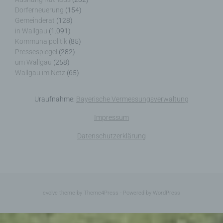
Dorferneuerung
(154)
Gemeinderat
(128)
in Wallgau
(1.091)
Kommunalpolitik
(85)
j) Dritter
Pressespiegel
(282)
um Wallgau
(258)
Dritter ist eine natürliche oder juristische Person,
Wallgau im Netz
(65)
Behörde, Einrichtung oder andere Stelle außer der
betroffenen Person, dem Verantwortlichen, dem
Auftragsverarbeiter und den Personen, die unter
Uraufnahme:
Bayerische Vermessungsverwaltung
der unmittelbaren Verantwortung des
Verantwortlichen oder des Auftragsverarbeiters
Impressum
befugt sind, die personenbezogenen Daten zu
verarbeiten.
Datenschutzerklärung
k) Einwilligung
evolve
theme by Theme4Press - Powered by
WordPress
Einwilligung ist jede von der betroffenen Person
freiwillig für den bestimmten Fall in informierter