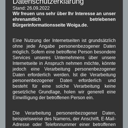
Datenschutzerklärung
Neueste Kommentare
Stand: 26.09.2022
Wir freuen uns sehr über Ihr Interesse an unser
ehrenamtlich betriebenen
WBE
bei
Über uns
Bürgerinformationsseite Woiga.de.
Josef Otler, Verein fürr Geschichte
bei
Über uns
Eine Nutzung der Internetseiten ist grundsätzlich
Gerd Erfert
bei
Über uns
ohne jede Angabe personenbezogener Daten
möglich. Sofern eine betroffene Person besondere
Services unseres Unternehmens über unsere
Beitragsarchiv
Internetseite in Anspruch nehmen möchte, könnte
jedoch eine Verarbeitung personenbezogener
Daten erforderlich werden. Ist die Verarbeitung
August 2026
(2)
personenbezogener Daten erforderlich und
Juli 2026
(9)
besteht für eine solche Verarbeitung keine
Juni 2026
(4)
gesetzliche Grundlage, holen wir generell eine
Mai 2026
(11)
Einwilligung der betroffenen Person ein.
April 2026
(8)
März 2026
(9)
Februar 2026
(6)
Die Verarbeitung personenbezogener Daten,
Januar 2026
(8)
beispielsweise des Namens, der Anschrift, E-Mail-
Dezember 2025
(14)
Adresse oder Telefonnummer einer betroffenen