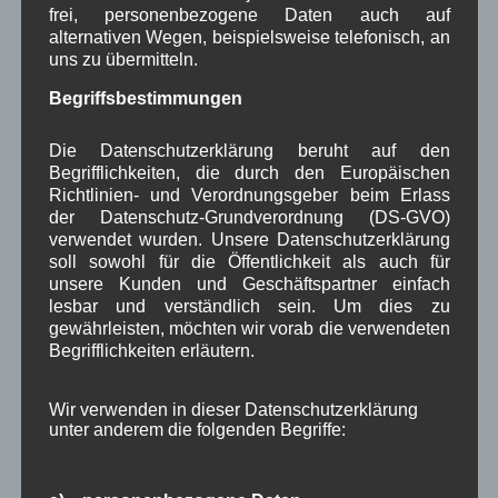
frei, personenbezogene Daten auch auf
Januar 2024
(5)
alternativen Wegen, beispielsweise telefonisch, an
Dezember 2023
(8)
uns zu übermitteln.
November 2023
(5)
Oktober 2023
(8)
Begriffsbestimmungen
September 2023
(8)
August 2023
(4)
Die Datenschutzerklärung beruht auf den
Juli 2023
(8)
Begrifflichkeiten, die durch den Europäischen
Juni 2023
(7)
Richtlinien- und Verordnungsgeber beim Erlass
Mai 2023
(8)
der Datenschutz-Grundverordnung (DS-GVO)
April 2023
(10)
verwendet wurden. Unsere Datenschutzerklärung
März 2023
(5)
soll sowohl für die Öffentlichkeit als auch für
Februar 2023
(3)
unsere Kunden und Geschäftspartner einfach
Januar 2023
(8)
lesbar und verständlich sein. Um dies zu
Dezember 2022
(7)
gewährleisten, möchten wir vorab die verwendeten
November 2022
(8)
Begrifflichkeiten erläutern.
Oktober 2022
(8)
September 2022
(2)
Wir verwenden in dieser Datenschutzerklärung
August 2022
(6)
unter anderem die folgenden Begriffe:
Juli 2022
(5)
Juni 2022
(4)
Mai 2022
(5)