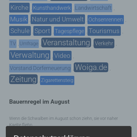
Kirche
Kunsthandwerk
Landwirtschaft
,
,
,
Musik
Natur und Umwelt
Ochsenrennen
,
,
,
Schule
Sport
Tourismus
Tagespflege
,
,
,
,
Veranstaltung
Verkehr
TV
Umfrage
,
,
,
,
Verwaltung
Video
,
,
Woiga.de
Vorstand Dorferneuerung
,
,
Zeitung
Zigarettensteig
,
Bauernregel im August
Wenn die Schwalben im August schon ziehn, sie vor naher
Kaelte fliehn.