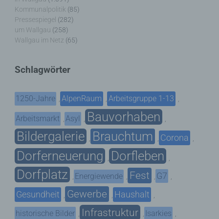
Kommunalpolitik
(85)
Pressespiegel
(282)
um Wallgau
(258)
Wallgau im Netz
(65)
Schlagwörter
1250-Jahre
AlpenRaum
Arbeitsgruppe 1-13
,
,
,
Bauvorhaben
Arbeitsmarkt
Asyl
,
,
,
Bildergalerie
Brauchtum
Corona
,
,
,
Dorferneuerung
Dorfleben
,
,
Dorfplatz
Fest
G7
Energiewende
,
,
,
,
Gewerbe
Gesundheit
Haushalt
,
,
,
Infrastruktur
historische Bilder
Isarkies
,
,
,