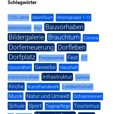
Schlagwörter
1250-Jahre
AlpenRaum
Arbeitsgruppe 1-13
,
,
,
Bauvorhaben
Arbeitsmarkt
Asyl
,
,
,
Bildergalerie
Brauchtum
Corona
,
,
,
Dorferneuerung
Dorfleben
,
,
Dorfplatz
Fest
G7
Energiewende
,
,
,
,
Gewerbe
Gesundheit
Haushalt
,
,
,
Infrastruktur
historische Bilder
Isarkies
,
,
,
Kirche
Kunsthandwerk
Landwirtschaft
,
,
,
Musik
Natur und Umwelt
Ochsenrennen
,
,
,
Schule
Sport
Tourismus
Tagespflege
,
,
,
,