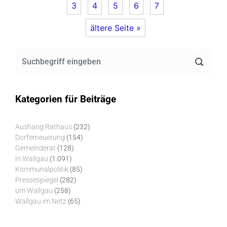
3
4
5
6
7
ältere Seite »
Kategorien für Beiträge
Aushang Rathaus
(232)
Dorferneuerung
(154)
Gemeinderat
(128)
in Wallgau
(1.091)
Kommunalpolitik
(85)
Pressespiegel
(282)
um Wallgau
(258)
Wallgau im Netz
(65)