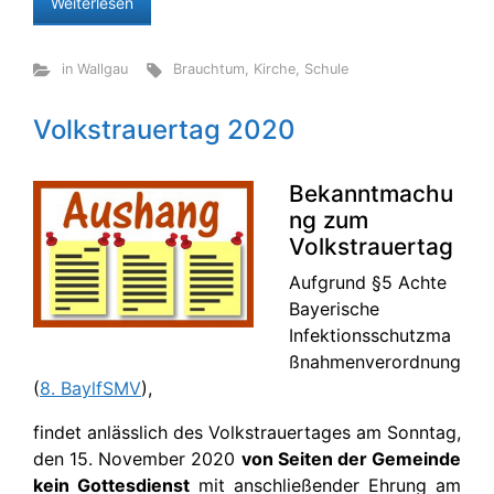
Weiterlesen
in Wallgau
Brauchtum
,
Kirche
,
Schule
Volkstrauertag 2020
Bekanntmachu
ng zum
Volkstrauertag
Aufgrund §5 Achte
Bayerische
Infektionsschutzma
ßnahmenverordnung
(
8. BaylfSMV
),
findet anlässlich des Volkstrauertages am Sonntag,
den 15. November 2020
von Seiten der Gemeinde
kein Gottesdienst
mit anschließender Ehrung am