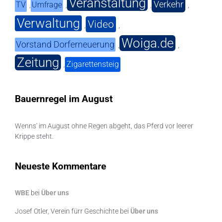
Veranstaltung
Verkehr
TV
Umfrage
,
,
,
,
Verwaltung
Video
,
,
Woiga.de
Vorstand Dorferneuerung
,
,
Zeitung
Zigarettensteig
,
Bauernregel im August
Wenns' im August ohne Regen abgeht, das Pferd vor leerer
Krippe steht.
Neueste Kommentare
WBE
bei
Über uns
Josef Otler, Verein fürr Geschichte
bei
Über uns