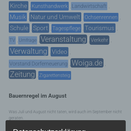
Kirche
Kunsthandwerk
Landwirtschaft
,
,
,
Musik
Natur und Umwelt
Ochsenrennen
,
,
,
Schule
Sport
Tourismus
Tagespflege
,
,
,
,
Veranstaltung
Verkehr
TV
Umfrage
,
,
,
,
Verwaltung
Video
,
,
Woiga.de
Vorstand Dorferneuerung
,
,
Zeitung
Zigarettensteig
,
Bauernregel im August
Was Juli und August nicht taten, wird auch im September nicht
geraten.