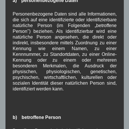
a) personenbezogene Daten
April 2022
(8)
März 2022
(6)
Personenbezogene Daten sind alle Informationen,
Februar 2022
(4)
die sich auf eine identifizierte oder identifizierbare
Januar 2022
(3)
natürliche Person (im Folgenden „betroffene
Dezember 2021
(7)
Person") beziehen. Als identifizierbar wird eine
November 2021
(9)
natürliche Person angesehen, die direkt oder
Oktober 2021
(8)
indirekt, insbesondere mittels Zuordnung zu einer
September 2021
(8)
Kennung wie einem Namen, zu einer
August 2021
(4)
Kennnummer, zu Standortdaten, zu einer Online-
Juli 2021
(10)
Kennung oder zu einem oder mehreren
Juni 2021
(9)
besonderen Merkmalen, die Ausdruck der
Mai 2021
(5)
physischen, physiologischen, genetischen,
April 2021
(4)
psychischen, wirtschaftlichen, kulturellen oder
März 2021
(3)
sozialen Identität dieser natürlichen Person sind,
Februar 2021
(4)
identifiziert werden kann.
Januar 2021
(9)
Dezember 2020
(7)
November 2020
(7)
Oktober 2020
(7)
September 2020
(5)
b) betroffene Person
August 2020
(8)
Juli 2020
(6)