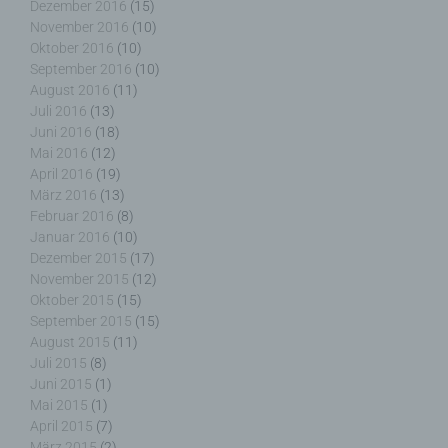
Ortswechsel dieser natürlichen Person zu
Dezember 2016
(15)
analysieren oder vorherzusagen.
November 2016
(10)
Oktober 2016
(10)
September 2016
(10)
August 2016
(11)
Juli 2016
(13)
f) Pseudonymisierung
Juni 2016
(18)
Mai 2016
(12)
Pseudonymisierung ist die Verarbeitung
April 2016
(19)
personenbezogener Daten in einer Weise, auf
März 2016
(13)
welche die personenbezogenen Daten ohne
Februar 2016
(8)
Hinzuziehung zusätzlicher Informationen nicht
Januar 2016
(10)
mehr einer spezifischen betroffenen Person
Dezember 2015
(17)
zugeordnet werden können, sofern diese
November 2015
(12)
zusätzlichen Informationen gesondert aufbewahrt
Oktober 2015
(15)
werden und technischen und organisatorischen
September 2015
(15)
Maßnahmen unterliegen, die gewährleisten, dass
August 2015
(11)
die personenbezogenen Daten nicht einer
Juli 2015
(8)
identifizierten oder identifizierbaren natürlichen
Juni 2015
(1)
Person zugewiesen werden.
Mai 2015
(1)
April 2015
(7)
März 2015
(2)