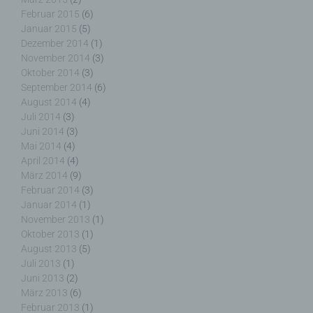
Februar 2015
(6)
Januar 2015
(5)
g) Verantwortlicher oder für die Verarbeitung
Verantwortlicher
Dezember 2014
(1)
November 2014
(3)
Oktober 2014
(3)
Verantwortlicher oder für die Verarbeitung
September 2014
(6)
Verantwortlicher ist die natürliche oder juristische
August 2014
(4)
Person, Behörde, Einrichtung oder andere Stelle,
Juli 2014
(3)
die allein oder gemeinsam mit anderen über die
Zwecke und Mittel der Verarbeitung von
Juni 2014
(3)
personenbezogenen Daten entscheidet. Sind die
Mai 2014
(4)
Zwecke und Mittel dieser Verarbeitung durch das
April 2014
(4)
Unionsrecht oder das Recht der Mitgliedstaaten
März 2014
(9)
vorgegeben, so kann der Verantwortliche
Februar 2014
(3)
beziehungsweise können die bestimmten Kriterien
Januar 2014
(1)
seiner Benennung nach dem Unionsrecht oder
November 2013
(1)
dem Recht der Mitgliedstaaten vorgesehen
Oktober 2013
(1)
werden.
August 2013
(5)
Juli 2013
(1)
Juni 2013
(2)
März 2013
(6)
Februar 2013
(1)
h) Auftragsverarbeiter