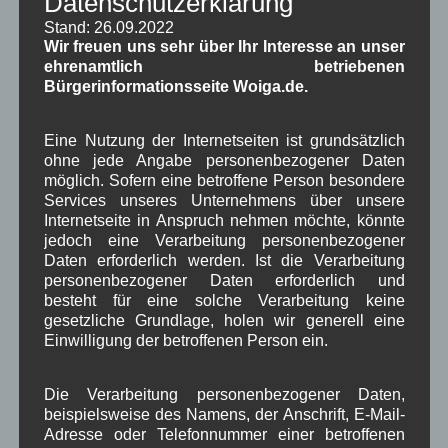
Datenschutzerklärung
Neueste Kommentare
Stand: 26.09.2022
Wir freuen uns sehr über Ihr Interesse an unser
ehrenamtlich betriebenen
WBE
bei
Über uns
Bürgerinformationsseite Woiga.de.
Josef Otler, Verein fürr Geschichte
bei
Über uns
Eine Nutzung der Internetseiten ist grundsätzlich
Gerd Erfert
bei
Über uns
ohne jede Angabe personenbezogener Daten
möglich. Sofern eine betroffene Person besondere
Services unseres Unternehmens über unsere
Beitragsarchiv
Internetseite in Anspruch nehmen möchte, könnte
jedoch eine Verarbeitung personenbezogener
August 2026
(2)
Daten erforderlich werden. Ist die Verarbeitung
Juli 2026
(9)
personenbezogener Daten erforderlich und
besteht für eine solche Verarbeitung keine
Juni 2026
(4)
gesetzliche Grundlage, holen wir generell eine
Mai 2026
(11)
Einwilligung der betroffenen Person ein.
April 2026
(8)
März 2026
(9)
Februar 2026
(6)
Die Verarbeitung personenbezogener Daten,
Januar 2026
(8)
beispielsweise des Namens, der Anschrift, E-Mail-
Dezember 2025
(14)
Adresse oder Telefonnummer einer betroffenen
November 2025
(5)