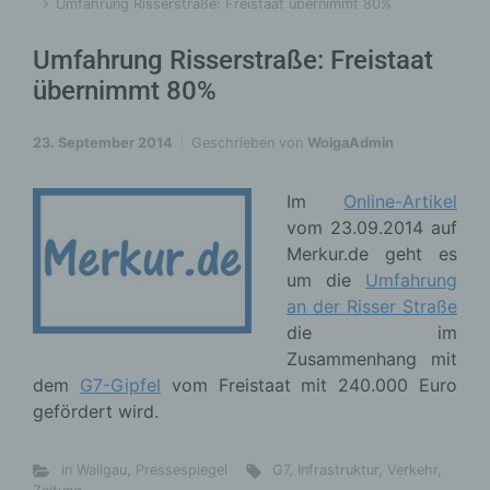
Umfahrung Risserstraße: Freistaat übernimmt 80%
Umfahrung Risserstraße: Freistaat
übernimmt 80%
23. September 2014
Geschrieben von
WoigaAdmin
Im
Online-Artikel
vom 23.09.2014 auf
Merkur.de geht es
um die
Umfahrung
an der Risser Straße
die im
Zusammenhang mit
dem
G7-Gipfel
vom Freistaat mit 240.000 Euro
gefördert wird.
in Wallgau
,
Pressespiegel
G7
,
Infrastruktur
,
Verkehr
,