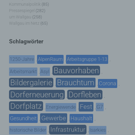
Kommunalpolitik
(85)
Pressespiegel
(282)
um Wallgau
(258)
Wallgau im Netz
(65)
Schlagwörter
1250-Jahre
AlpenRaum
Arbeitsgruppe 1-13
,
,
,
Bauvorhaben
Arbeitsmarkt
Asyl
,
,
,
Bildergalerie
Brauchtum
Corona
,
,
,
Dorferneuerung
Dorfleben
,
,
Dorfplatz
Fest
G7
Energiewende
,
,
,
,
Gewerbe
Gesundheit
Haushalt
,
,
,
Infrastruktur
historische Bilder
Isarkies
,
,
,