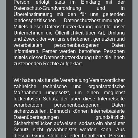
Person, erfolgt stets im Einklang mit der
Oktober 2025
(8)
Datenschutz-Grundverordnung und in
September 2025
(5)
Übereinstimmung mit den für uns geltenden
August 2025
(2)
landesspezifischen Datenschutzbestimmungen.
Juli 2025
(9)
Mittels dieser Datenschutzerklärung möchte unser
Juni 2025
(7)
Unternehmen die Öffentlichkeit über Art, Umfang
Mai 2025
(3)
und Zweck der von uns erhobenen, genutzten und
verarbeiteten personenbezogenen Daten
April 2025
(8)
informieren. Ferner werden betroffene Personen
März 2025
(5)
mittels dieser Datenschutzerklärung über die ihnen
Februar 2025
(9)
zustehenden Rechte aufgeklärt.
Januar 2025
(8)
Dezember 2024
(7)
November 2024
(14)
Wir haben als für die Verarbeitung Verantwortlicher
Oktober 2024
(10)
zahlreiche technische und organisatorische
September 2024
(8)
Maßnahmen umgesetzt, um einen möglichst
August 2024
(2)
lückenlosen Schutz der über diese Internetseite
Juli 2024
(9)
verarbeiteten personenbezogenen Daten
Juni 2024
(4)
sicherzustellen. Dennoch können Internetbasierte
Mai 2024
(4)
Datenübertragungen grundsätzlich
April 2024
(5)
Sicherheitslücken aufweisen, sodass ein absoluter
März 2024
(4)
Schutz nicht gewährleistet werden kann. Aus
diesem Grund steht es jeder betroffenen Person
Februar 2024
(4)