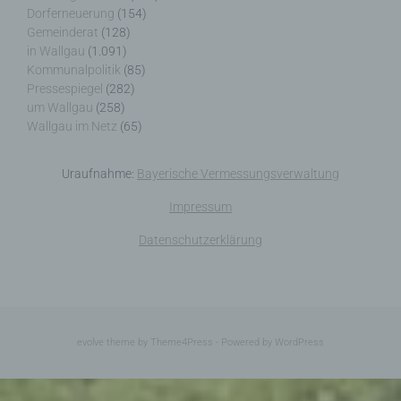
Dorferneuerung
(154)
Gemeinderat
(128)
in Wallgau
(1.091)
Kommunalpolitik
(85)
j) Dritter
Pressespiegel
(282)
um Wallgau
(258)
Dritter ist eine natürliche oder juristische Person,
Wallgau im Netz
(65)
Behörde, Einrichtung oder andere Stelle außer der
betroffenen Person, dem Verantwortlichen, dem
Auftragsverarbeiter und den Personen, die unter
Uraufnahme:
Bayerische Vermessungsverwaltung
der unmittelbaren Verantwortung des
Verantwortlichen oder des Auftragsverarbeiters
Impressum
befugt sind, die personenbezogenen Daten zu
Datenschutzerklärung
verarbeiten.
k) Einwilligung
evolve
theme by Theme4Press - Powered by
WordPress
Einwilligung ist jede von der betroffenen Person
freiwillig für den bestimmten Fall in informierter