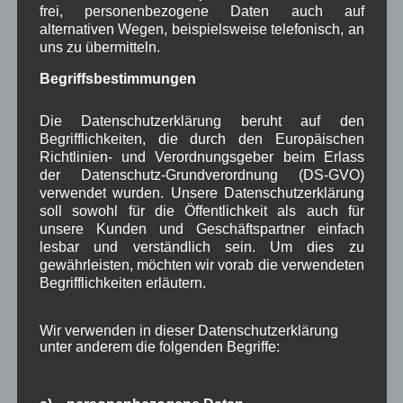
frei, personenbezogene Daten auch auf
Januar 2024
(5)
alternativen Wegen, beispielsweise telefonisch, an
Dezember 2023
(8)
uns zu übermitteln.
November 2023
(5)
Oktober 2023
(8)
Begriffsbestimmungen
September 2023
(8)
August 2023
(4)
Die Datenschutzerklärung beruht auf den
Juli 2023
(8)
Begrifflichkeiten, die durch den Europäischen
Juni 2023
(7)
Richtlinien- und Verordnungsgeber beim Erlass
Mai 2023
(8)
der Datenschutz-Grundverordnung (DS-GVO)
April 2023
(10)
verwendet wurden. Unsere Datenschutzerklärung
März 2023
(5)
soll sowohl für die Öffentlichkeit als auch für
Februar 2023
(3)
unsere Kunden und Geschäftspartner einfach
Januar 2023
(8)
lesbar und verständlich sein. Um dies zu
Dezember 2022
(7)
gewährleisten, möchten wir vorab die verwendeten
November 2022
(8)
Begrifflichkeiten erläutern.
Oktober 2022
(8)
September 2022
(2)
Wir verwenden in dieser Datenschutzerklärung
August 2022
(6)
unter anderem die folgenden Begriffe:
Juli 2022
(5)
Juni 2022
(4)
Mai 2022
(5)