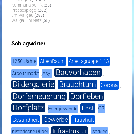
in Wallgau
(1.091)
Kommunalpolitik
(85)
Pressespiegel
(282)
um Wallgau
(258)
Wallgau im Netz
(65)
Schlagwörter
1250-Jahre
AlpenRaum
Arbeitsgruppe 1-13
,
,
,
Bauvorhaben
Arbeitsmarkt
Asyl
,
,
,
Bildergalerie
Brauchtum
Corona
,
,
,
Dorferneuerung
Dorfleben
,
,
Dorfplatz
Fest
G7
Energiewende
,
,
,
,
Gewerbe
Gesundheit
Haushalt
,
,
,
Infrastruktur
historische Bilder
Isarkies
,
,
,