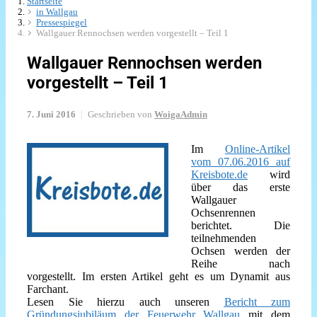
Startseite
in Wallgau
Pressespiegel
Wallgauer Rennochsen werden vorgestellt – Teil 1
Wallgauer Rennochsen werden
vorgestellt – Teil 1
7. Juni 2016
Geschrieben von
WoigaAdmin
Im
Online-Artikel
vom 07.06.2016 auf
Kreisbote.de
wird
über das erste
Wallgauer
Ochsenrennen
berichtet. Die
teilnehmenden
Ochsen werden der
Reihe nach
vorgestellt. Im ersten Artikel geht es um Dynamit aus
Farchant.
Lesen Sie hierzu auch unseren
Bericht zum
Gründungsjubiläum der Feuerwehr Wallgau
mit dem