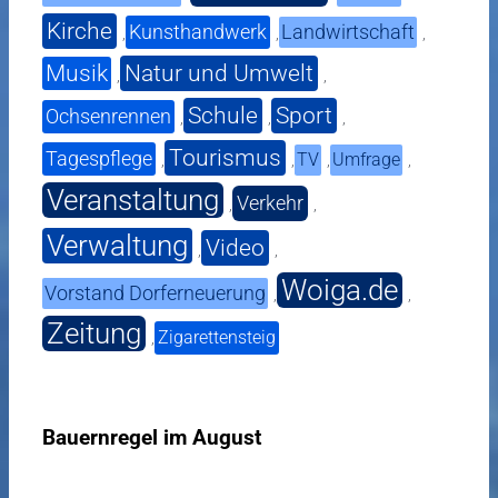
Kirche
Kunsthandwerk
Landwirtschaft
,
,
,
Musik
Natur und Umwelt
,
,
Schule
Sport
Ochsenrennen
,
,
,
Tourismus
Tagespflege
TV
Umfrage
,
,
,
,
Veranstaltung
Verkehr
,
,
Verwaltung
Video
,
,
Woiga.de
Vorstand Dorferneuerung
,
,
Zeitung
Zigarettensteig
,
Bauernregel im August