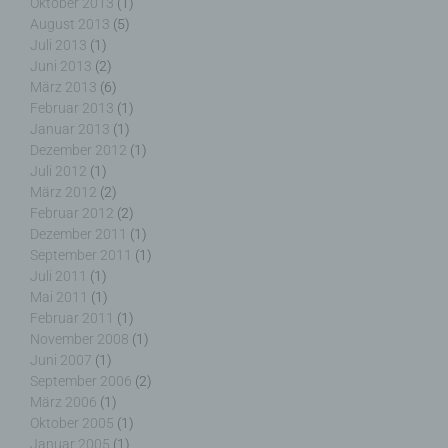
Oktober 2013
(1)
August 2013
(5)
Einwilligung ist jede von der betroffenen Person
Juli 2013
(1)
freiwillig für den bestimmten Fall in informierter
Juni 2013
(2)
Weise und unmissverständlich abgegebene
März 2013
(6)
Willensbekundung in Form einer Erklärung oder
Februar 2013
(1)
einer sonstigen eindeutigen bestätigenden
Januar 2013
(1)
Handlung, mit der die betroffene Person zu
Dezember 2012
(1)
verstehen gibt, dass sie mit der Verarbeitung der
sie betreffenden personenbezogenen Daten
Juli 2012
(1)
einverstanden ist.
März 2012
(2)
Februar 2012
(2)
Dezember 2011
(1)
September 2011
(1)
Juli 2011
(1)
Mai 2011
(1)
Name und Anschrift des für die Verarbeitung
Februar 2011
(1)
Verantwortlichen
November 2008
(1)
Juni 2007
(1)
Verantwortlicher im Sinne der Datenschutz-
September 2006
(2)
Grundverordnung, sonstiger in den Mitgliedstaaten
März 2006
(1)
der Europäischen Union geltenden
Oktober 2005
(1)
Datenschutzgesetze und anderer Bestimmungen
Januar 2005
(1)