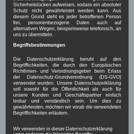
Bauernregel im August
Sicherheitslücken aufweisen, sodass ein absoluter
Schutz nicht gewährleistet werden kann. Aus
diesem Grund steht es jeder betroffenen Person
Macht der August uns heiß, bringt der Winter viel Eis.
frei, personenbezogene Daten auch auf
alternativen Wegen, beispielsweise telefonisch, an
uns zu übermitteln.
Neueste Kommentare
Begriffsbestimmungen
WBE
bei
Über uns
Die Datenschutzerklärung beruht auf den
Begrifflichkeiten, die durch den Europäischen
Josef Otler, Verein fürr Geschichte
bei
Über uns
Richtlinien- und Verordnungsgeber beim Erlass
der Datenschutz-Grundverordnung (DS-GVO)
Gerd Erfert
bei
Über uns
verwendet wurden. Unsere Datenschutzerklärung
soll sowohl für die Öffentlichkeit als auch für
Beitragsarchiv
unsere Kunden und Geschäftspartner einfach
lesbar und verständlich sein. Um dies zu
gewährleisten, möchten wir vorab die verwendeten
August 2026
(2)
Begrifflichkeiten erläutern.
Juli 2026
(9)
Juni 2026
(4)
Wir verwenden in dieser Datenschutzerklärung
Mai 2026
(11)