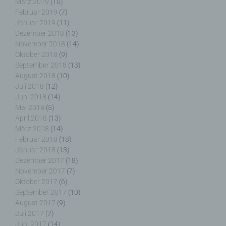
März 2019
(10)
Person zugewiesen werden.
Februar 2019
(7)
Januar 2019
(11)
Dezember 2018
(13)
November 2018
(14)
g) Verantwortlicher oder für die Verarbeitung
Oktober 2018
(9)
Verantwortlicher
September 2018
(13)
August 2018
(10)
Verantwortlicher oder für die Verarbeitung
Juli 2018
(12)
Verantwortlicher ist die natürliche oder juristische
Juni 2018
(14)
Person, Behörde, Einrichtung oder andere Stelle,
Mai 2018
(5)
die allein oder gemeinsam mit anderen über die
April 2018
(13)
Zwecke und Mittel der Verarbeitung von
März 2018
(14)
personenbezogenen Daten entscheidet. Sind die
Februar 2018
(18)
Zwecke und Mittel dieser Verarbeitung durch das
Januar 2018
(13)
Unionsrecht oder das Recht der Mitgliedstaaten
Dezember 2017
(18)
vorgegeben, so kann der Verantwortliche
November 2017
(7)
beziehungsweise können die bestimmten Kriterien
Oktober 2017
(6)
seiner Benennung nach dem Unionsrecht oder
September 2017
(10)
dem Recht der Mitgliedstaaten vorgesehen
August 2017
(9)
werden.
Juli 2017
(7)
Juni 2017
(14)