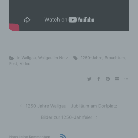
in Wallgau
,
Wallgau im Netz
1250-Jahre
,
Brauchtum
,
Fest
,
Video
1250 Jahre Wallgau – Jubiläum am Dorfplatz
Bilder zur 1250-Jahrfeier
Noch keine Kommentare