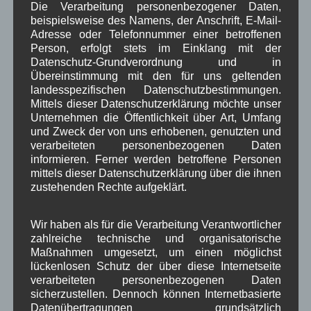
Dorferneuerung
Dorfleben
,
,
Die Verarbeitung personenbezogener Daten,
beispielsweise des Namens, der Anschrift, E-Mail-
Dorfplatz
Fest
G7
Energiewende
,
,
,
,
Adresse oder Telefonnummer einer betroffenen
Person, erfolgt stets im Einklang mit der
Gewerbe
Gesundheit
Haushalt
,
,
,
Datenschutz-Grundverordnung und in
Übereinstimmung mit den für uns geltenden
Infrastruktur
historische Bilder
Isarkies
,
,
,
landesspezifischen Datenschutzbestimmungen.
Mittels dieser Datenschutzerklärung möchte unser
Kirche
Kunsthandwerk
Landwirtschaft
,
,
,
Unternehmen die Öffentlichkeit über Art, Umfang
und Zweck der von uns erhobenen, genutzten und
Musik
Natur und Umwelt
Ochsenrennen
,
,
,
verarbeiteten personenbezogenen Daten
informieren. Ferner werden betroffene Personen
Schule
Sport
Tourismus
Tagespflege
,
,
,
,
mittels dieser Datenschutzerklärung über die ihnen
Veranstaltung
zustehenden Rechte aufgeklärt.
Verkehr
TV
Umfrage
,
,
,
,
Verwaltung
Video
,
,
Wir haben als für die Verarbeitung Verantwortlicher
zahlreiche technische und organisatorische
Woiga.de
Vorstand Dorferneuerung
,
,
Maßnahmen umgesetzt, um einen möglichst
lückenlosen Schutz der über diese Internetseite
Zeitung
Zigarettensteig
,
verarbeiteten personenbezogenen Daten
sicherzustellen. Dennoch können Internetbasierte
Datenübertragungen grundsätzlich