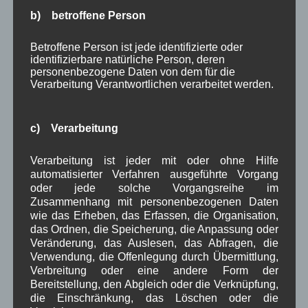
Juli 2024
(9)
b) betroffene Person
Juni 2024
(4)
Mai 2024
(4)
April 2024
(5)
Betroffene Person ist jede identifizierte oder
identifizierbare natürliche Person, deren
März 2024
(4)
personenbezogene Daten von dem für die
Februar 2024
(4)
Verarbeitung Verantwortlichen verarbeitet werden.
Januar 2024
(5)
Dezember 2023
(8)
November 2023
(5)
c) Verarbeitung
Oktober 2023
(8)
September 2023
(8)
Verarbeitung ist jeder mit oder ohne Hilfe
August 2023
(4)
automatisierter Verfahren ausgeführte Vorgang
Juli 2023
(8)
oder jede solche Vorgangsreihe im
Juni 2023
(7)
Zusammenhang mit personenbezogenen Daten
Mai 2023
(8)
wie das Erheben, das Erfassen, die Organisation,
April 2023
(10)
das Ordnen, die Speicherung, die Anpassung oder
März 2023
(5)
Veränderung, das Auslesen, das Abfragen, die
Februar 2023
(3)
Verwendung, die Offenlegung durch Übermittlung,
Januar 2023
(8)
Verbreitung oder eine andere Form der
Dezember 2022
(7)
Bereitstellung, den Abgleich oder die Verknüpfung,
November 2022
(8)
die Einschränkung, das Löschen oder die
Oktober 2022
(8)