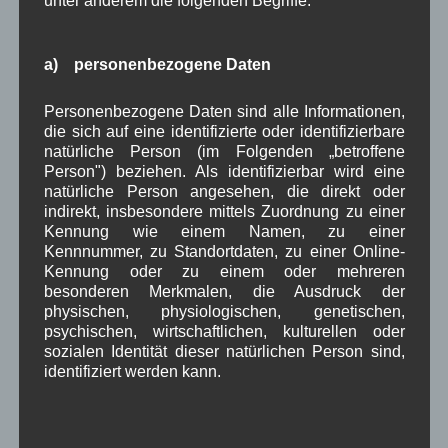
unter anderem die folgenden Begriffe:
April 2026
(8)
März 2026
(9)
Februar 2026
(6)
a) personenbezogene Daten
Januar 2026
(8)
Dezember 2025
(14)
Personenbezogene Daten sind alle Informationen,
November 2025
(5)
die sich auf eine identifizierte oder identifizierbare
Oktober 2025
(8)
natürliche Person (im Folgenden „betroffene
September 2025
(5)
Person") beziehen. Als identifizierbar wird eine
August 2025
(2)
natürliche Person angesehen, die direkt oder
Juli 2025
(9)
indirekt, insbesondere mittels Zuordnung zu einer
Juni 2025
(7)
Kennung wie einem Namen, zu einer
Mai 2025
(3)
Kennnummer, zu Standortdaten, zu einer Online-
April 2025
(8)
Kennung oder zu einem oder mehreren
März 2025
(5)
besonderen Merkmalen, die Ausdruck der
Februar 2025
(9)
physischen, physiologischen, genetischen,
Januar 2025
(8)
psychischen, wirtschaftlichen, kulturellen oder
Dezember 2024
(7)
sozialen Identität dieser natürlichen Person sind,
November 2024
(14)
identifiziert werden kann.
Oktober 2024
(10)
September 2024
(8)
August 2024
(2)