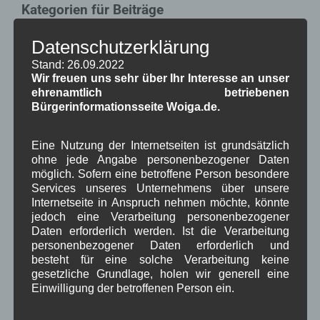
Kategorien für Beiträge
Datenschutzerklärung
Aushang Rathaus
(232)
Dorferneuerung
(154)
Stand: 26.09.2022
Wir freuen uns sehr über Ihr Interesse an unser
Gemeinderat
(128)
ehrenamtlich betriebenen
in Wallgau
(1.091)
Bürgerinformationsseite Woiga.de.
Kommunalpolitik
(85)
Pressespiegel
(282)
um Wallgau
(258)
Eine Nutzung der Internetseiten ist grundsätzlich
Wallgau im Netz
(65)
ohne jede Angabe personenbezogener Daten
möglich. Sofern eine betroffene Person besondere
Services unseres Unternehmens über unsere
Schlagwörter
Internetseite in Anspruch nehmen möchte, könnte
jedoch eine Verarbeitung personenbezogener
Daten erforderlich werden. Ist die Verarbeitung
1250-Jahre
AlpenRaum
Arbeitsgruppe 1-13
,
,
,
personenbezogener Daten erforderlich und
besteht für eine solche Verarbeitung keine
Bauvorhaben
Arbeitsmarkt
Asyl
,
,
,
gesetzliche Grundlage, holen wir generell eine
Einwilligung der betroffenen Person ein.
Bildergalerie
Brauchtum
Corona
,
,
,