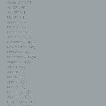
Mitgliedstaaten möglicherweise
August 2015
(11)
personenbezogene Daten erhalten, gelten jedoch
Juli 2015
(8)
nicht als Empfänger.
Juni 2015
(1)
Mai 2015
(1)
April 2015
(7)
März 2015
(2)
Februar 2015
(6)
j) Dritter
Januar 2015
(5)
Dezember 2014
(1)
Dritter ist eine natürliche oder juristische Person,
November 2014
(3)
Behörde, Einrichtung oder andere Stelle außer der
Oktober 2014
(3)
betroffenen Person, dem Verantwortlichen, dem
September 2014
(6)
Auftragsverarbeiter und den Personen, die unter
August 2014
(4)
der unmittelbaren Verantwortung des
Juli 2014
(3)
Verantwortlichen oder des Auftragsverarbeiters
Juni 2014
(3)
befugt sind, die personenbezogenen Daten zu
Mai 2014
(4)
verarbeiten.
April 2014
(4)
März 2014
(9)
Februar 2014
(3)
Januar 2014
(1)
November 2013
(1)
k) Einwilligung