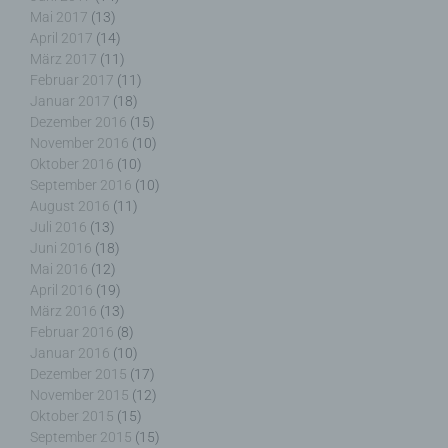
Mai 2017
(13)
April 2017
(14)
März 2017
(11)
h) Auftragsverarbeiter
Februar 2017
(11)
Januar 2017
(18)
Auftragsverarbeiter ist eine natürliche oder
Dezember 2016
(15)
juristische Person, Behörde, Einrichtung oder
November 2016
(10)
andere Stelle, die personenbezogene Daten im
Oktober 2016
(10)
Auftrag des Verantwortlichen verarbeitet.
September 2016
(10)
August 2016
(11)
Juli 2016
(13)
Juni 2016
(18)
i) Empfänger
Mai 2016
(12)
April 2016
(19)
März 2016
(13)
Empfänger ist eine natürliche oder juristische
Februar 2016
(8)
Person, Behörde, Einrichtung oder andere Stelle,
Januar 2016
(10)
der personenbezogene Daten offengelegt werden,
Dezember 2015
(17)
unabhängig davon, ob es sich bei ihr um einen
Dritten handelt oder nicht. Behörden, die im
November 2015
(12)
Rahmen eines bestimmten Untersuchungsauftrags
Oktober 2015
(15)
nach dem Unionsrecht oder dem Recht der
September 2015
(15)