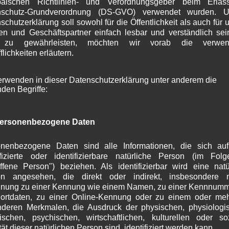
päischen Richtlinien- und Verordnungsgeber beim Erlas
S
nschutz-Grundverordnung (DS-GVO) verwendet wurden. U
A
schutzerklärung soll sowohl für die Öffentlichkeit als auch für 
J
n und Geschäftspartner einfach lesbar und verständlich se
J
 zu gewährleisten, möchten wir vorab die verwen
M
flichkeiten erläutern.
A
M
erwenden in dieser Datenschutzerklärung unter anderem die
F
nden Begriffe:
J
D
N
ersonenbezogene Daten
O
S
A
nenbezogene Daten sind alle Informationen, die sich au
J
ifizierte oder identifizierbare natürliche Person (im Fol
offene Person") beziehen. Als identifizierbar wird eine natü
J
on angesehen, die direkt oder indirekt, insbesondere mi
M
nung zu einer Kennung wie einem Namen, zu einer Kennnumm
A
ortdaten, zu einer Online-Kennung oder zu einem oder me
M
deren Merkmalen, die Ausdruck der physischen, physiologi
F
ischen, psychischen, wirtschaftlichen, kulturellen oder so
J
tät dieser natürlichen Person sind, identifiziert werden kann.