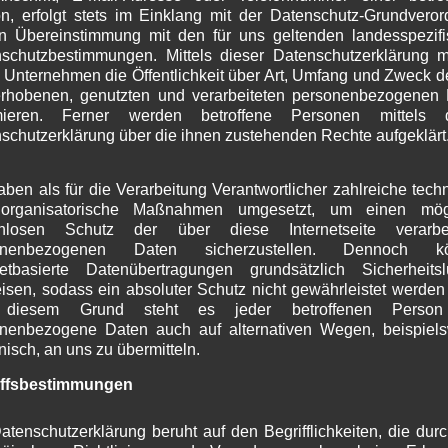
n, erfolgt stets im Einklang mit der Datenschutz-Grundvero
J
n Übereinstimmung mit den für uns geltenden landesspezif
M
schutzbestimmungen. Mittels dieser Datenschutzerklärung 
A
 Unternehmen die Öffentlichkeit über Art, Umfang und Zweck d
M
rhobenen, genutzten und verarbeiteten personenbezogenen
F
rmieren. Ferner werden betroffene Personen mittels d
J
schutzerklärung über die ihnen zustehenden Rechte aufgeklärt
D
N
O
aben als für die Verarbeitung Verantwortlicher zahlreiche tech
S
organisatorische Maßnahmen umgesetzt, um einen mögl
A
enlosen Schutz der über diese Internetseite verarbei
J
onenbezogenen Daten sicherzustellen. Dennoch k
netbasierte Datenübertragungen grundsätzlich Sicherheits
J
isen, sodass ein absoluter Schutz nicht gewährleistet werden
M
diesem Grund steht es jeder betroffenen Person 
A
nenbezogene Daten auch auf alternativen Wegen, beispiel
M
onisch, an uns zu übermitteln.
F
J
iffsbestimmungen
D
N
atenschutzerklärung beruht auf den Begrifflichkeiten, die dur
O