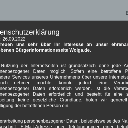
W
enschutzerklärung
W
: 26.09.2022
freuen uns sehr über Ihr Interesse an unser ehrenam
ebenen Bürgerinformationsseite Woiga.de.
Nutzung der Internetseiten ist grundsätzlich ohne jede 
onenbezogener Daten möglich. Sofern eine betroffene P
dere Services unseres Unternehmens über unsere Internetse
J
ruch nehmen möchte, könnte jedoch eine Verarbe
nenbezogener Daten erforderlich werden. Ist die Verarb
G
onenbezogener Daten erforderlich und besteht für eine s
beitung keine gesetzliche Grundlage, holen wir generel
B
lligung der betroffenen Person ein.
erarbeitung personenbezogener Daten, beispielsweise des N
A
nschrift, E-Mail-Adresse oder Telefonnummer einer betro
J