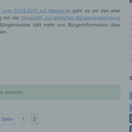
K
l vom 01.03.2017 auf Merkur.de
geht es um den eher
g mit der
Vorschrift zur jährlichen Bürgerversammlung
A
D
 Bürgermeister hält mehr von Bürgerinformation über
G
ien.
i
K
P
u
W
e erreicht
 Seite
1
2