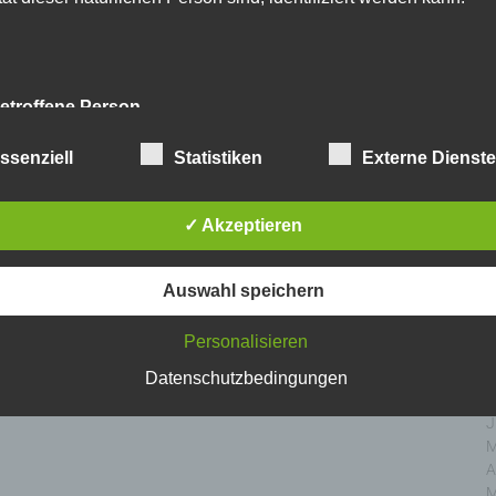
D
N
O
S
A
etroffene Person
J
J
fene Person ist jede identifizierte oder identifizierbare natürlich
ssenziell
Statistiken
Externe Dienst
M
n, deren personenbezogene Daten von dem für die Verarbeitu
A
twortlichen verarbeitet werden.
M
✓ Akzeptieren
F
J
erarbeitung
D
Auswahl speichern
N
beitung ist jeder mit oder ohne Hilfe automatisierter Ver
O
Personalisieren
führte Vorgang oder jede solche Vorgangsreihe im Zusamm
S
personenbezogenen Daten wie das Erheben, das Erfassen
A
Datenschutzbedingungen
nisation, das Ordnen, die Speicherung, die Anpassung
J
nderung, das Auslesen, das Abfragen, die Verwendung
J
legung durch Übermittlung, Verbreitung oder eine andere Fo
M
tstellung, den Abgleich oder die Verknüpfung, die Einschränkun
A
en oder die Vernichtung.
M