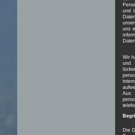
Perso
und i
Daten
unser
uns e
info
Daten
Wir h
und 
lück
pers
Inter
aufwe
Aus 
perso
telef
Begr
Die D