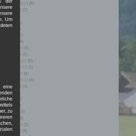
s der
eptember 2024
(8)
nsere
ugust 2024
(2)
unsere
uli 2024
(9)
in. Um
uni 2024
(4)
deten
ai 2024
(4)
pril 2024
(5)
ärz 2024
(4)
ebruar 2024
(4)
anuar 2024
(5)
ezember 2023
(8)
ovember 2023
(5)
ktober 2023
(8)
eptember 2023
(8)
ugust 2023
(4)
f eine
uli 2023
(8)
genden
rliche
uni 2023
(7)
ttels
ai 2023
(8)
er, zu
pril 2023
(10)
hreren
ärz 2023
(5)
schen,
ebruar 2023
(3)
zialen
anuar 2023
(8)