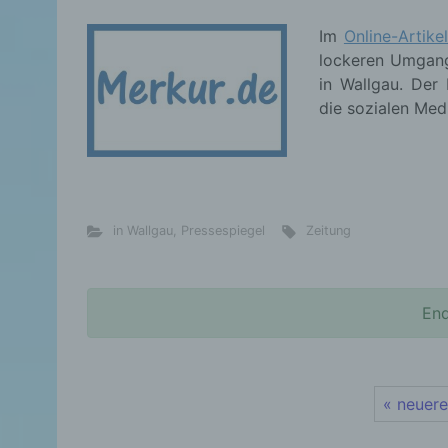
Im
Online-Artike
lockeren Umgan
in Wallgau. Der
die sozialen Med
in Wallgau
,
Pressespiegel
Zeitung
End
« neuere