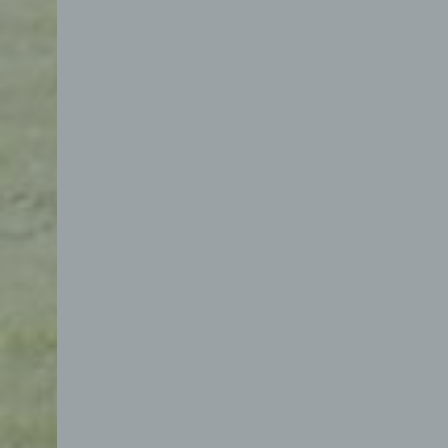
d) E
Eins
pers
einzu
e) Pr
Profi
Daten
werde
Pers
Arbei
Inter
diese