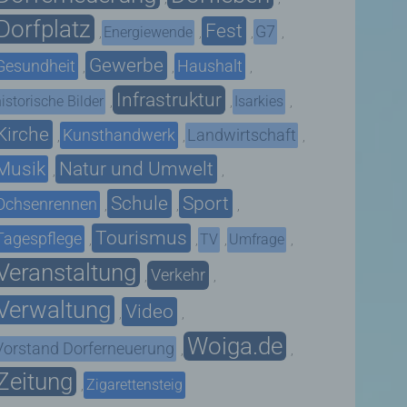
Dorfplatz
Fest
G7
Energiewende
,
,
,
,
Gewerbe
Gesundheit
Haushalt
,
,
,
Infrastruktur
istorische Bilder
Isarkies
,
,
,
Kirche
Kunsthandwerk
Landwirtschaft
,
,
,
Musik
Natur und Umwelt
,
,
Schule
Sport
Ochsenrennen
,
,
,
Tourismus
Tagespflege
TV
Umfrage
,
,
,
,
Veranstaltung
Verkehr
,
,
Verwaltung
Video
,
,
Woiga.de
Vorstand Dorferneuerung
,
,
Zeitung
Zigarettensteig
,