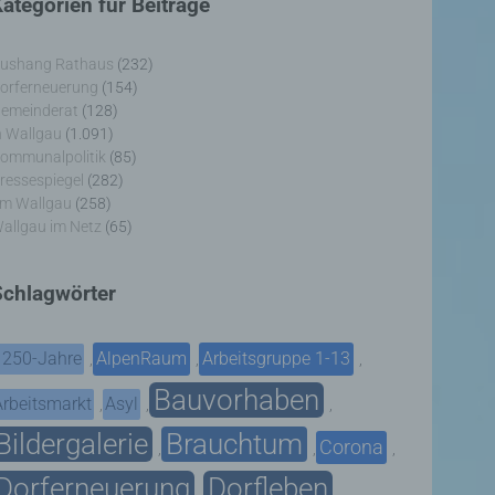
ategorien für Beiträge
ushang Rathaus
(232)
orferneuerung
(154)
emeinderat
(128)
n Wallgau
(1.091)
ommunalpolitik
(85)
ressespiegel
(282)
m Wallgau
(258)
allgau im Netz
(65)
Schlagwörter
1250-Jahre
AlpenRaum
Arbeitsgruppe 1-13
,
,
,
Bauvorhaben
Arbeitsmarkt
Asyl
,
,
,
Bildergalerie
Brauchtum
Corona
,
,
,
Dorferneuerung
Dorfleben
,
,