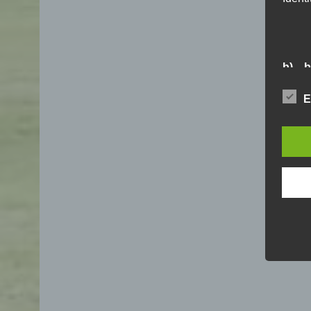
b) b
Betrof
E
Perso
Veran
c) V
Verar
ausge
mit 
Orga
Verä
Offen
Berei
Lösch