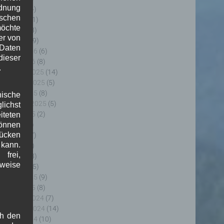
rdnung
uni 2026
(4)
ischen
ai 2026
(11)
möchte
pril 2026
(8)
er von
ärz 2026
(9)
 Daten
ebruar 2026
(6)
ieser
anuar 2026
(8)
.
ezember 2025
(14)
ovember 2025
(5)
ktober 2025
(8)
nische
eptember 2025
(5)
ichst
ugust 2025
(2)
teten
uli 2025
(9)
önnen
lücken
uni 2025
(7)
 kann.
ai 2025
(3)
frei,
pril 2025
(8)
sweise
ärz 2025
(5)
ebruar 2025
(9)
anuar 2025
(8)
ezember 2024
(7)
ovember 2024
(14)
ch den
ktober 2024
(10)