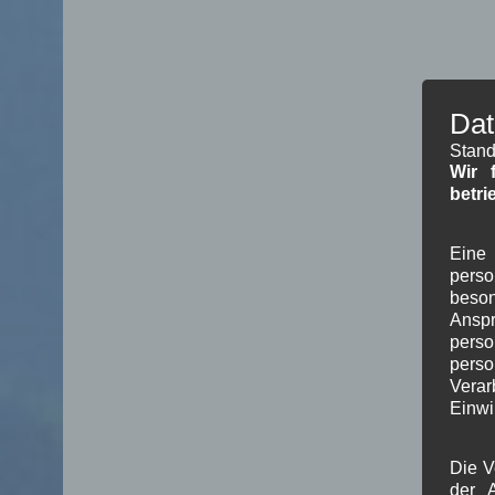
Dat
Stand
Wir 
betri
Eine 
pers
beson
Ansp
perso
pers
Verar
Einwi
Die V
der A