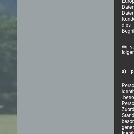
Euro
Date
Daten
Kunde
dies
Begrif
Wir v
folge
a) p
Perso
ident
„betr
Pers
Zuord
Stand
beson
genet
Identi