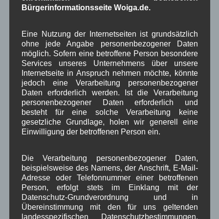
Bürgerinformationsseite Woiga.de.
Bildergalerie
Brauchtum
Corona
,
,
,
Dorferneuerung
Dorfleben
Eine Nutzung der Internetseiten ist grundsätzlich
,
,
ohne jede Angabe personenbezogener Daten
Dorfplatz
Fest
G7
möglich. Sofern eine betroffene Person besondere
Energiewende
,
,
,
,
Services unseres Unternehmens über unsere
Gewerbe
Gesundheit
Haushalt
Internetseite in Anspruch nehmen möchte, könnte
,
,
,
jedoch eine Verarbeitung personenbezogener
Infrastruktur
historische Bilder
Isarkies
,
,
,
Daten erforderlich werden. Ist die Verarbeitung
personenbezogener Daten erforderlich und
Kirche
Kunsthandwerk
Landwirtschaft
,
,
,
besteht für eine solche Verarbeitung keine
gesetzliche Grundlage, holen wir generell eine
Musik
Natur und Umwelt
Ochsenrennen
,
,
,
Einwilligung der betroffenen Person ein.
Schule
Sport
Tourismus
Tagespflege
,
,
,
,
Die Verarbeitung personenbezogener Daten,
Veranstaltung
Verkehr
TV
Umfrage
,
,
,
,
beispielsweise des Namens, der Anschrift, E-Mail-
Adresse oder Telefonnummer einer betroffenen
Verwaltung
Video
,
,
Person, erfolgt stets im Einklang mit der
Datenschutz-Grundverordnung und in
Woiga.de
Vorstand Dorferneuerung
,
,
Übereinstimmung mit den für uns geltenden
landesspezifischen Datenschutzbestimmungen.