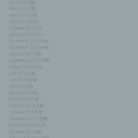
Juni 2019
(6)
Mai 2019
(10)
April 2019
(13)
f) Pseudonymisierung
März 2019
(10)
Februar 2019
(7)
Pseudonymisierung ist die Verarbeitung
Januar 2019
(11)
personenbezogener Daten in einer Weise, auf
Dezember 2018
(13)
welche die personenbezogenen Daten ohne
November 2018
(14)
Hinzuziehung zusätzlicher Informationen nicht
Oktober 2018
(9)
mehr einer spezifischen betroffenen Person
September 2018
(13)
zugeordnet werden können, sofern diese
August 2018
(10)
zusätzlichen Informationen gesondert aufbewahrt
Juli 2018
(12)
werden und technischen und organisatorischen
Juni 2018
(14)
Maßnahmen unterliegen, die gewährleisten, dass
Mai 2018
(5)
die personenbezogenen Daten nicht einer
April 2018
(13)
identifizierten oder identifizierbaren natürlichen
Person zugewiesen werden.
März 2018
(14)
Februar 2018
(18)
Januar 2018
(13)
Dezember 2017
(18)
November 2017
(7)
g) Verantwortlicher oder für die Verarbeitung
Oktober 2017
(6)
Verantwortlicher