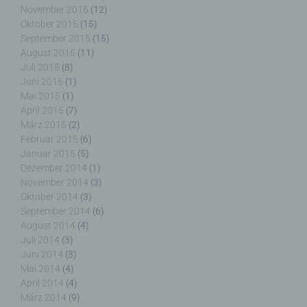
November 2015
(12)
andere Stelle, die personenbezogene Daten im
Oktober 2015
(15)
Auftrag des Verantwortlichen verarbeitet.
September 2015
(15)
August 2015
(11)
Juli 2015
(8)
Juni 2015
(1)
i) Empfänger
Mai 2015
(1)
April 2015
(7)
Empfänger ist eine natürliche oder juristische
März 2015
(2)
Person, Behörde, Einrichtung oder andere Stelle,
Februar 2015
(6)
der personenbezogene Daten offengelegt werden,
Januar 2015
(5)
unabhängig davon, ob es sich bei ihr um einen
Dezember 2014
(1)
Dritten handelt oder nicht. Behörden, die im
November 2014
(3)
Rahmen eines bestimmten Untersuchungsauftrags
Oktober 2014
(3)
nach dem Unionsrecht oder dem Recht der
September 2014
(6)
Mitgliedstaaten möglicherweise
August 2014
(4)
personenbezogene Daten erhalten, gelten jedoch
Juli 2014
(3)
nicht als Empfänger.
Juni 2014
(3)
Mai 2014
(4)
April 2014
(4)
März 2014
(9)