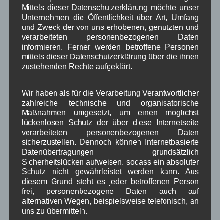
Zeitung
Zigarettensteig
,
Mittels dieser Datenschutzerklärung möchte unser
Unternehmen die Öffentlichkeit über Art, Umfang
und Zweck der von uns erhobenen, genutzten und
verarbeiteten personenbezogenen Daten
Bauernregel im August
informieren. Ferner werden betroffene Personen
mittels dieser Datenschutzerklärung über die ihnen
zustehenden Rechte aufgeklärt.
August-Donner hat die Kraft, daß er viel Getreide schafft.
Wir haben als für die Verarbeitung Verantwortlicher
Neueste Kommentare
zahlreiche technische und organisatorische
Maßnahmen umgesetzt, um einen möglichst
lückenlosen Schutz der über diese Internetseite
WBE
bei
Über uns
verarbeiteten personenbezogenen Daten
sicherzustellen. Dennoch können Internetbasierte
Josef Otler, Verein fürr Geschichte
bei
Über uns
Datenübertragungen grundsätzlich
Gerd Erfert
bei
Über uns
Sicherheitslücken aufweisen, sodass ein absoluter
Schutz nicht gewährleistet werden kann. Aus
diesem Grund steht es jeder betroffenen Person
Beitragsarchiv
frei, personenbezogene Daten auch auf
alternativen Wegen, beispielsweise telefonisch, an
uns zu übermitteln.
August 2026
(2)