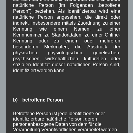
Oktober 2024
(10)
natürliche Person (im Folgenden „betroffene
September 2024
(8)
Person") beziehen. Als identifizierbar wird eine
August 2024
(2)
natürliche Person angesehen, die direkt oder
Juli 2024
(9)
indirekt, insbesondere mittels Zuordnung zu einer
Juni 2024
(4)
Kennung wie einem Namen, zu einer
Mai 2024
(4)
Kennnummer, zu Standortdaten, zu einer Online-
April 2024
(5)
Kennung oder zu einem oder mehreren
März 2024
(4)
besonderen Merkmalen, die Ausdruck der
Februar 2024
(4)
physischen, physiologischen, genetischen,
Januar 2024
(5)
psychischen, wirtschaftlichen, kulturellen oder
Dezember 2023
(8)
sozialen Identität dieser natürlichen Person sind,
identifiziert werden kann.
November 2023
(5)
Oktober 2023
(8)
September 2023
(8)
August 2023
(4)
Juli 2023
(8)
b) betroffene Person
Juni 2023
(7)
Mai 2023
(8)
Betroffene Person ist jede identifizierte oder
April 2023
(10)
identifizierbare natürliche Person, deren
März 2023
(5)
personenbezogene Daten von dem für die
Februar 2023
(3)
Verarbeitung Verantwortlichen verarbeitet werden.