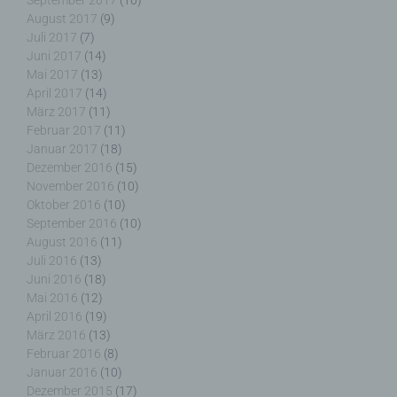
September 2017
(10)
August 2017
(9)
Verantwortlicher oder für die Verarbeitung
Juli 2017
(7)
Verantwortlicher ist die natürliche oder juristische
Juni 2017
(14)
Person, Behörde, Einrichtung oder andere Stelle,
Mai 2017
(13)
die allein oder gemeinsam mit anderen über die
April 2017
(14)
Zwecke und Mittel der Verarbeitung von
März 2017
(11)
personenbezogenen Daten entscheidet. Sind die
Februar 2017
(11)
Zwecke und Mittel dieser Verarbeitung durch das
Januar 2017
(18)
Unionsrecht oder das Recht der Mitgliedstaaten
Dezember 2016
(15)
vorgegeben, so kann der Verantwortliche
November 2016
(10)
beziehungsweise können die bestimmten Kriterien
Oktober 2016
(10)
seiner Benennung nach dem Unionsrecht oder
September 2016
(10)
dem Recht der Mitgliedstaaten vorgesehen
August 2016
(11)
werden.
Juli 2016
(13)
Juni 2016
(18)
Mai 2016
(12)
April 2016
(19)
h) Auftragsverarbeiter
März 2016
(13)
Februar 2016
(8)
Januar 2016
(10)
Auftragsverarbeiter ist eine natürliche oder
Dezember 2015
(17)
juristische Person, Behörde, Einrichtung oder