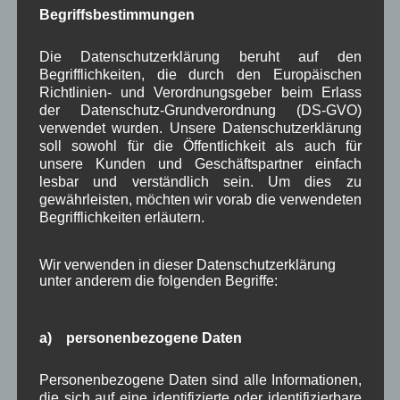
Juli 2026
(9)
Begriffsbestimmungen
Juni 2026
(4)
Mai 2026
(11)
Die Datenschutzerklärung beruht auf den
April 2026
(8)
Begrifflichkeiten, die durch den Europäischen
März 2026
(9)
Richtlinien- und Verordnungsgeber beim Erlass
Februar 2026
(6)
der Datenschutz-Grundverordnung (DS-GVO)
Januar 2026
(8)
verwendet wurden. Unsere Datenschutzerklärung
Dezember 2025
(14)
soll sowohl für die Öffentlichkeit als auch für
November 2025
(5)
unsere Kunden und Geschäftspartner einfach
Oktober 2025
(8)
lesbar und verständlich sein. Um dies zu
gewährleisten, möchten wir vorab die verwendeten
September 2025
(5)
Begrifflichkeiten erläutern.
August 2025
(2)
Juli 2025
(9)
Juni 2025
(7)
Wir verwenden in dieser Datenschutzerklärung
Mai 2025
(3)
unter anderem die folgenden Begriffe:
April 2025
(8)
März 2025
(5)
Februar 2025
(9)
a) personenbezogene Daten
Januar 2025
(8)
Dezember 2024
(7)
Personenbezogene Daten sind alle Informationen,
November 2024
(14)
die sich auf eine identifizierte oder identifizierbare