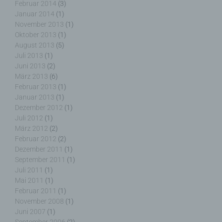
Februar 2014
(3)
j) Dritter
Januar 2014
(1)
November 2013
(1)
Dritter ist eine natürliche oder juristische Person,
Oktober 2013
(1)
Behörde, Einrichtung oder andere Stelle außer der
August 2013
(5)
betroffenen Person, dem Verantwortlichen, dem
Juli 2013
(1)
Auftragsverarbeiter und den Personen, die unter
Juni 2013
(2)
der unmittelbaren Verantwortung des
März 2013
(6)
Verantwortlichen oder des Auftragsverarbeiters
Februar 2013
(1)
befugt sind, die personenbezogenen Daten zu
Januar 2013
(1)
verarbeiten.
Dezember 2012
(1)
Juli 2012
(1)
März 2012
(2)
Februar 2012
(2)
k) Einwilligung
Dezember 2011
(1)
September 2011
(1)
Juli 2011
(1)
Einwilligung ist jede von der betroffenen Person
Mai 2011
(1)
freiwillig für den bestimmten Fall in informierter
Februar 2011
(1)
Weise und unmissverständlich abgegebene
Willensbekundung in Form einer Erklärung oder
November 2008
(1)
einer sonstigen eindeutigen bestätigenden
Juni 2007
(1)
Handlung, mit der die betroffene Person zu