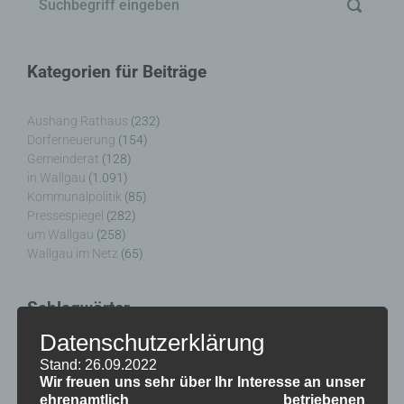
Kategorien für Beiträge
Aushang Rathaus
(232)
Dorferneuerung
(154)
Gemeinderat
(128)
in Wallgau
(1.091)
Kommunalpolitik
(85)
Pressespiegel
(282)
um Wallgau
(258)
Wallgau im Netz
(65)
Schlagwörter
Datenschutzerklärung
1250-Jahre
AlpenRaum
Arbeitsgruppe 1-13
,
,
,
Stand: 26.09.2022
Wir freuen uns sehr über Ihr Interesse an unser
Bauvorhaben
Arbeitsmarkt
Asyl
,
,
,
ehrenamtlich betriebenen