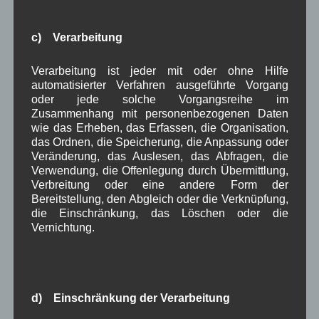
Januar 2023
(8)
Dezember 2022
(7)
November 2022
(8)
c) Verarbeitung
Oktober 2022
(8)
September 2022
(2)
Verarbeitung ist jeder mit oder ohne Hilfe
August 2022
(6)
automatisierter Verfahren ausgeführte Vorgang
Juli 2022
(5)
oder jede solche Vorgangsreihe im
Juni 2022
(4)
Zusammenhang mit personenbezogenen Daten
Mai 2022
(5)
wie das Erheben, das Erfassen, die Organisation,
April 2022
(8)
das Ordnen, die Speicherung, die Anpassung oder
März 2022
(6)
Veränderung, das Auslesen, das Abfragen, die
Februar 2022
(4)
Verwendung, die Offenlegung durch Übermittlung,
Januar 2022
(3)
Verbreitung oder eine andere Form der
Dezember 2021
(7)
Bereitstellung, den Abgleich oder die Verknüpfung,
November 2021
(9)
die Einschränkung, das Löschen oder die
Oktober 2021
(8)
Vernichtung.
September 2021
(8)
August 2021
(4)
Juli 2021
(10)
Juni 2021
(9)
d) Einschränkung der Verarbeitung
Mai 2021
(5)
April 2021
(4)